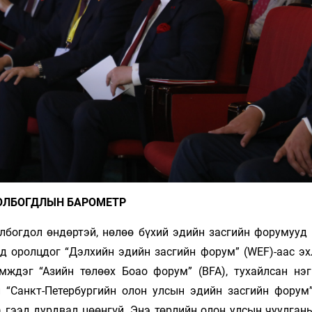
ОЛБОГДЛЫН БАРОМЕТР
лбогдол өндөртэй, нөлөө бүхий эдийн засгийн форумууд б
д оролцдог “Дэлхийн эдийн засгийн форум” (WEF)-аас эх
ждэг “Азийн төлөөх Боао форум” (BFA), тухайлсан нэг
 “Санкт-Петербургийн олон улсын эдийн засгийн форум” 
 гээд дурдвал цөөнгүй. Энэ төрлийн олон улсын чуулганы