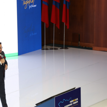
Ханш
Хэрэг з
Эрэлттэй мэдээ
Эрүүл м
Хууль ёс
Хүмүүс
Албаны 
Бусад
Life style
Ярилцл
Зөвлөгөө
Хоймор
Өнөөдрийн тухай
Уншигч-
өл