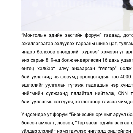
Олимп 2024
“Монголын эдийн засгийн форум” гадаад, дото
ажиллагаагаа эхлүүлэх гарааны шинэ цэг, тулга
индэр болсоор өнөөдрийг хүрлээ” хэмээн уг арг
энэ сарын 8, 9-нд болж өндөрлөсөн 16 дахь удаа
өнгөц хэлбэрт илүү анхаарсан “гялгар” болж
байгуулагчид нь форумд оролцогчдын тоо 4000 
эшлэлийг уулгалан түгээж, гадаадын нэр хүнд
нийгмийн сүлжээнд пялайтал нийтэлж, СNN т
байгууллагын сэтгүүлч, хөтлөгчөөр тайзаа чимдэ
Үндсэндээ уг форум “Бизнесийн орчныг эрүүл бо
болсон амлалт, лоозон, “Төр засаг эдийн засгаа
үйлдвэрлэлийг нэмэгдүүлэх чиглэлд онцгойлон а