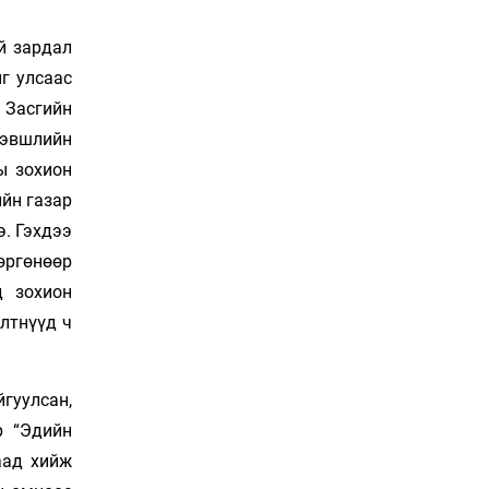
Сошиал хийрхэлд
“барьцаалагдсан” сайд,
й зардал
дарга нарын туйлшрал
г улсаас
17 цаг 14 мин
э Засгийн
Боловсролын чанар
хэвшлийн
уруудах бүрд босгоо
намсгасаар л байх уу
ы зохион
17 цаг 44 мин
ийн газар
э. Гэхдээ
Монгол Улсын эмэгтэй
өргөнөөр
шигшээ баг өмсгөлөө
гардан авлаа
д зохион
Уржигдар 18 цаг 31 мин
илтнүүд ч
К.Роналдугийн хуримд
хэн уригдав
гуулсан,
Уржигдар 17 цаг 00 мин
р “Эдийн
аад хийж
“Халзан бүрэгтэй”