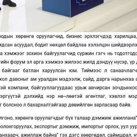
одын хөрөнгө оруулагчид, бизнес эрхлэгчдэд харилцаа
мдсан асуудал, бодит нөхцөл байдлаа хэлэлцэн шийдвэрлэ
а хэмжээг зохион байгуулагчид сүржин гэгч нь тодотгодо
гийн форум эл арга хэмжээ жилээс жилд дэндүү нүсэр, үр 
 байгааг батлан харуулсан юм. Тиймээс л санаачлагч
хол давсныг ам уралдан мэдээлж, сайд, дарга нарынхаа 
тэй компани, байгууллагуудаас урьж авчирсан зочдынхоо
эргүүтэй дэлхийд нэр нө¬лөөтэй агентлаг, хэвлэл мэ
г болсноо л бахархалтайгаар дөвийлгөн зарласаар байв.
лгоно, хөрөнгө оруулагчдыг бүх талаар дэмжиж ажиллана”
 солонгоруулах, экспортыг дэмжиж, импортыг орлох, уул уу
нхаарч, ажиллаж байна” гэх дэгс хөөргөдөл, саймшрал, н