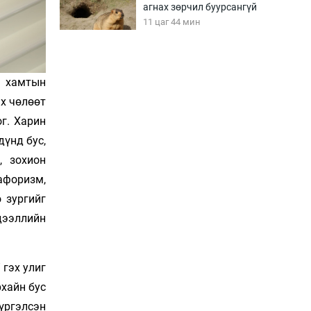
агнах зөрчил буурсангүй
11 цаг 44 мин
Х.Улам-Өрнөх байр
урагшилж, долоод
, хамтын
жагсжээ
х чөлөөт
12 цаг 14 мин
г. Харин
дүнд бус,
Ж.Лхагвабат өсвөр
үеийнхний ДАШТ-ийг
, зохион
дэнсэлнэ
афоризм,
12 цаг 44 мин
 зургийг
Иран тэсэж үлдсэн ч
дээллийн
удаан хугацаанд хүнд
үеийг туулна
13 цаг 14 мин
 гэх улиг
Боловсролын зээлийн
рхайн бус
сангаар гадаадад
үргэлсэн