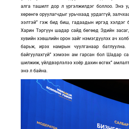
алга ташилт дор л үргэлжилдэг боллоо. Энэ у
хөрөнгө оруулагчдыг урьчхаад урдаггүй, залчха
ээлтэй” гэж бид биш, гадаадын иргэд хэлдэг 
Харин Тэргүүн шадар сайд бөгөөд Эдийн засаг,
хувийн хэвшлийн орон зайг нэмэгдүүлэх ач холб
барьж, ирэх намрын чуулганаар батлуулна
байгуулахгүй” хэмээн ам гарсан бол Шадар са
шилжиж, үйлдвэрлэлээ хоёр дахин өсгөх” амлалт
энэ л байна.