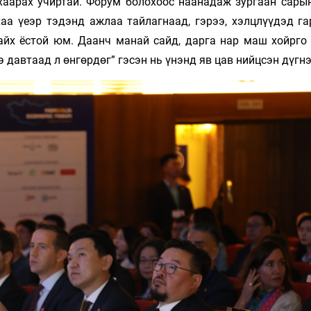
нхаарах учиртай. Форум болохоос наанадаж зургаан сары
аа үеэр тэдэнд ажлаа тайлагнаад, гэрээ, хэлцлүүдэд га
айх ёстой юм. Даанч манай сайд, дарга нар маш хойрго 
 давтаад л өнгөрдөг” гэсэн нь үнэнд яв цав нийцсэн дүгнэ