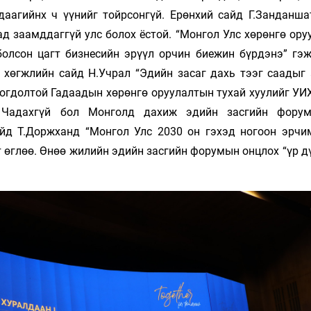
даагийнх ч үүнийг тойрсонгүй. Ерөнхий сайд Г.Занданша
ад заамддаггүй улс болох ёстой. “Монгол Улс хөрөнгө ор
болсон цагт бизнесийн эрүүл орчин биежин бүрдэнэ” гэж
 хөгжлийн сайд Н.Учрал “Эдийн засаг дахь тээг саадыг 
огдолтой Гадаадын хөрөнгө оруулалтын тухай хуулийг УИХ
. Чадахгүй бол Монголд дахиж эдийн засгийн форум
йд Т.Доржханд “Монгол Улс 2030 он гэхэд ногоон эрчи
 өглөө. Өнөө жилийн эдийн засгийн форумын онцлох “үр д