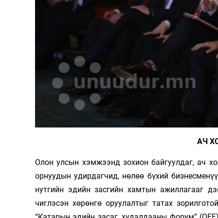
АЧ Х
Олон улсын хэмжээнд зохион байгуулдаг, ач хо
орнуудын удирдагчид, нөлөө бүхий бизнесменүү
нутгийн эдийн засгийн хамтын ажиллагааг дэм
чиглэсэн хөрөнгө оруулалтыг татах зорилготой
“Катарын эдийн засаг, худалдааны форум” (QEF)