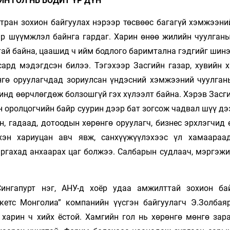
Н ГОЛ НЬ БОДИТ ҮР ДҮН
тран зохион байгуулах нэрээр төсвөөс багагүй хэмжээни
ар шүүмжлэл байнга гардаг. Харин өнөө жилийн чуулганы
тай байна, цаашид ч ийм бодлого баримтална гэдгийг шин
сард мэдэгдсэн билээ. Тэгэхээр Засгийн газар, хувийн 
өнгө оруулагчдад зориулсан үндэсний хэмжээний чуулган
инд өөрчлөгдөж болзошгүй гэх хүлээлт байна. Хэрэв Засг
 оролцогчийн байр суурин дээр бат зогсож чадвал шүү дэ
, гадаад, дотоодын хөрөнгө оруулагч, бизнес эрхлэгчид 
эн хариуцан авч явж, санхүүжүүлэхээс үл хамаараа
гаргахад анхаарах цаг болжээ. Салбарын судлаач, мэргэж
ингапурт нэг, АНУ-д хоёр удаа амжилттай зохион бай
кетс Монголиа” компанийн үүсгэн байгуулагч Э.Золбая
 харин ч хийх ёстой. Хамгийн гол нь хөрөнгө мөнгө зар