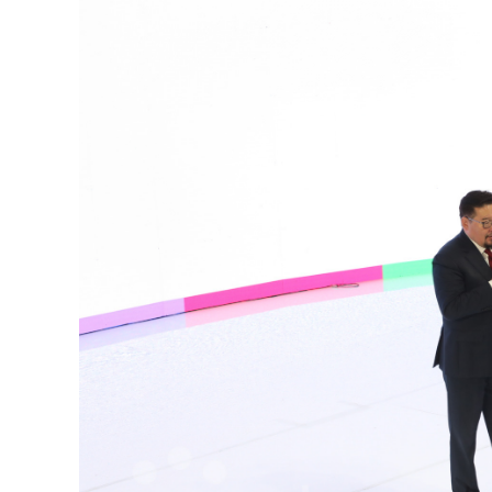
126-гийн НЭГ
Ертөнц
Спорт
Нийгэм
Бөх
Техник технологи
Сагсан бөмбөг
Шинжлэх ухаан
Хөлбөмбөг
Сонин хачин
Олимпын төрөл
Дэлхийн монгол
Тулааны спорт
Олимпын бус төр