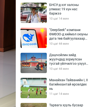
Урлагтай яриа
БНСУ-д хэт халсны
өрчил
улмаас 19 хүн нас
баржээ
энд-Эрхэм баян
10 цаг 14 мин
“DeepSeek” компани
ӨМӨЗО-д хиймэл оюуны
хүний үг
дата төв байгуулахаар
төлөвлөж байна
10 цаг 44 мин
Дашчойлин хийд
жуулчдад зориулсан
ага
Бусад
тусгай үйлчилгээ үзүүлж
эхэлжээ
10 цаг 44 мин
Фото
сурвалжлагч
Видео
Манайхан Тайванийн I, II
Инфографик
багийнхантай өрсөлдөх
нь
Санал асуулга
11 цаг 14 мин
Тарвага хууль бусаар