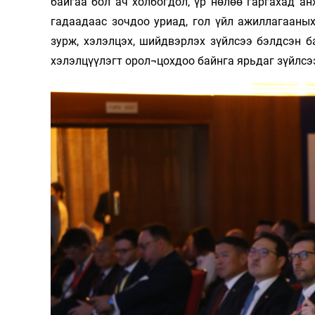
байгаа бол ач холбогдол, үр нөлөө гаргахад а
гадаадаас зочдоо уриад, гол үйл ажиллагааных
зурж, хэлэлцэх, шийдвэрлэх зүйлсээ бэлдсэн б
хэлэлцүүлэгт орол¬цохдоо байнга ярьдаг зүйлсээ