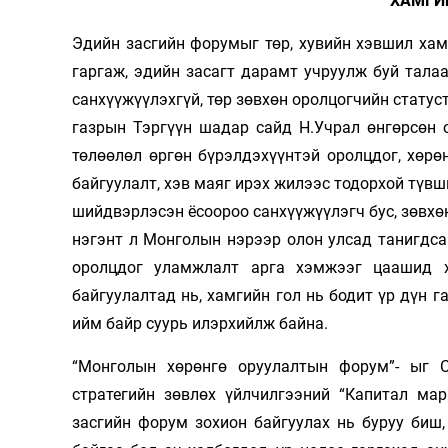
ХАМГИЙ
Эдийн засгийн форумыг төр, хувийн хэвшил хам
гаргаж, эдийн засагт дарамт учруулж буй тала
санхүүжүүлэхгүй, төр зөвхөн оролцогчийн статус
газрын Тэргүүн шадар сайд Н.Учрал өнгөрсөн 
төлөөлөл өргөн бүрэлдэхүүнтэй оролцдог, хөр
байгуулалт, хэв маяг ирэх жилээс тодорхой түвш
шийдвэрлэсэн ёсоороо санхүүжүүлэгч бус, зөвхөн
нэгэнт л Монголын нэрээр олон улсад танигдсан
оролцдог уламжлалт арга хэмжээг цаашид х
байгуулалтад нь, хамгийн гол нь бодит үр дүн 
ийм байр суурь илэрхийлж байна.
“Монголын хөрөнгө оруулалтын форум”- ыг С
стратегийн зөвлөх үйлчилгээний “Капитал мар
засгийн форум зохион байгуулах нь буруу биш,