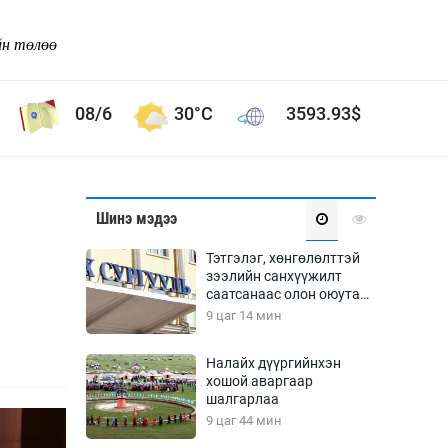
йн төлөө
08/6
30°C
3593.93
$
Соёл урлаг
Шинэ мэдээ
ой хөгжлийн зорилго -
Сонгодог урлаг
Тэтгэлэг, хөнгөлөлттэй
Ардын урлаг
зээлийн санхүүжилт
саатсанаас олон оюутан
Дүрслэх урлаг
төлбөрийн дарамтад
9 цаг 14 мин
Өв соёл
оров
таг
Кино урлаг
Налайх дүүргийнхэн
хошой аваргаар
 орчин
Цирк
шалгарлаа
ол
9 цаг 44 мин
Рок поп, хип хоп
энд