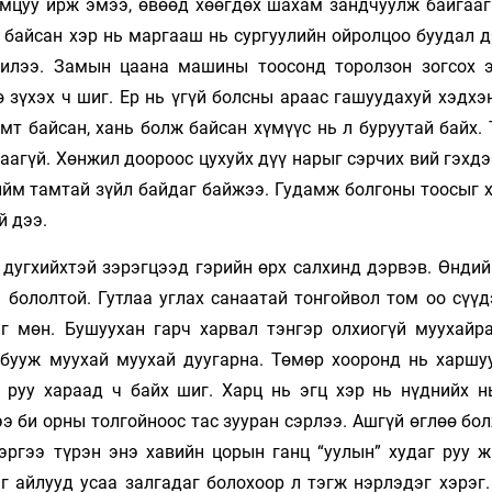
амцуу ирж эмээ, өвөөд хөөгдөх шахам зандчуулж байгааг
ж байсан хэр нь маргааш нь сургуулийн ойролцоо буудал 
 билээ. Замын цаана машины тоосонд торолзон зогсох 
 зүхэх ч шиг. Ер нь үгүй болсны араас гашуудахуй хэдхэ
мт байсан, хань болж байсан хүмүүс нь л буруутай байх.
ялгаагүй. Хөнжил доороос цухуйх дүү нарыг сэрчих вий гэхд
 ийм тамтай зүйл байдаг байжээ. Гудамж болгоны тоосыг 
й дээ.
 дугхийхтэй зэрэгцээд гэрийн өрх салхинд дэрвэв. Өндий
 бололтой. Гутлаа углах санаатай тонгойвол том оо сүүд
яг мөн. Бушуухан гарч харвал тэнгэр олхиогүй муухайра
н бууж муухай муухай дуугарна. Төмөр хооронд нь харшу
д руу хараад ч байх шиг. Харц нь эгц хэр нь нүднийх н
э би орны толгойноос тас зууран сэрлээ. Ашгүй өглөө бо
эргээ түрэн энэ хавийн цорын ганц “уулын” худаг руу ж
 айлууд усаа залгадаг болохоор л тэгж нэрлэдэг хэрэг.