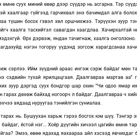
н өмнө суух миний өвөр дээр сүүдэр нь асгарна. Тэр сүү
тэй хаалгаар гүйгээд гарчихвал энэ бачимдал алга боло
аа түшин босох гэвэл хөл оршчихжээ. Тэрүүхэн зуур тэн
йгч хаалга тасхийтэл савагдан хаагдлаа. Хачирхалтай н
мэдэхгүй. Өрх дэрвэж, яндан тачигнаж, хаалга онголзоно
вагдахуйд нэгэн тогоруу үүдэнд зогсож харагдсанаа хач
иж сэрлээ. Ийм зүүдний араас ингэж сэрж байдаг мөн та
нэ сэдвийн тухай ярилцацгаая. Даалгавраа мартав аа” 
хих зуур дэргэд суух бондгор шар охин “Чи одоо ямар их
үн гарах дөхөж байхад ногоорч л байдаг. Даалгавраа ч хий
эхчээ аядаад нуруугаа тэнийлгэн суниалаа.
д тарах нь. Бушуухан харьж гэрээ босгох юм шүү. Тэнгэр 
байдаг, ёстой нэг... Хоёр дүүгийн хичээл цагийн өмнө та
йгаа? Эмээ, өвөө ядахад яахаараа айл хэсээд явчихдаг б