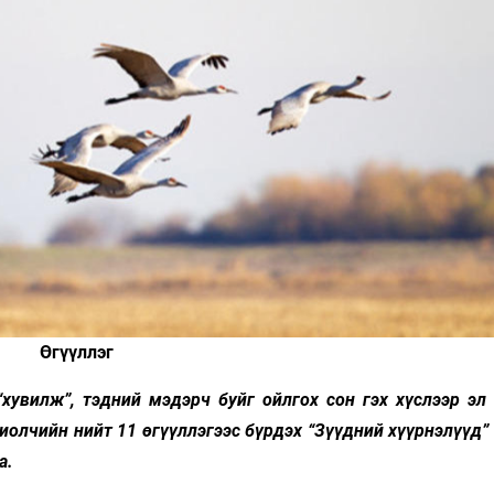
Ханш
Хэрэг з
Эрэлттэй мэдээ
Эрүүл м
Хууль ёс
Хүмүүс
Албаны 
Бусад
Life style
Ярилцл
Зөвлөгөө
Хоймор
Өгүүллэг
Өнөөдрийн тухай
Уншигч-
хувилж”, тэдний мэдэрч буйг ойлгох сон гэх хүслээр эл 
хиолчийн нийт 11 өгүүллэгээс бүрдэх “Зүүдний хүүрнэлүүд”
а.
өл