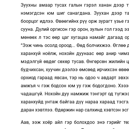
Зуухны амаар тусах галын гэрэл ханан дээр т
нэмэгдсэн юм шиг санагдана. Зуухан дээр та
боорцог идлээ. Өвөөгийнх рүү орж зурагт үзье г
сууна. Дүлий оргисон гэр орон, зулын гол гээд 
мөнөөх л тэс өөр цаг хугацаа намайг дагаад о
“Ээж чинь осолд ороод... Өөд болчихжээ. Өглөө д
харанхуй ноёлж, нохойн дуунаас өөр анир чим
мэдэлгүй өвдөг сөхөр тусав. Өнгөрсөн жилийн ц
будчихсан, хуучин дээлээ өмсөөд ирчихсэн өвөө
орхиод гараад явсан, тэр нь одоо ч авдарт эвхэ
амжъя ч гэж бодсон юм уу гэж бодогдоно. Хэзэ
чадашгүй. Нохойн дуу намжиж тэнгэрт од түгжээ
харанхуйд унтаж байгаа дүү нараа хараад тэсгэ
даран хэвтлээ. Өдөржин нар салхинд хэвтсэн эсг
Аав, ээж хоёр айл гэр болохдоо энэ гэрийг т