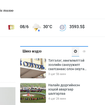
йн төлөө
08/6
30°C
3593.5
$
Соёл урлаг
Шинэ мэдээ
ой хөгжлийн зорилго -
Сонгодог урлаг
Тэтгэлэг, хөнгөлөлттэй
Ардын урлаг
зээлийн санхүүжилт
саатсанаас олон оюутан
Дүрслэх урлаг
төлбөрийн дарамтад
3 цаг 56 мин
Өв соёл
оров
таг
Кино урлаг
Налайх дүүргийнхэн
хошой аваргаар
 орчин
Цирк
шалгарлаа
ол
4 цаг 26 мин
Рок поп, хип хоп
энд