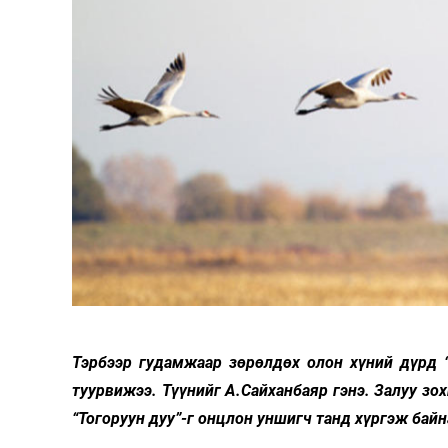
126-гийн НЭГ
Ертөнц
Спорт
Нийгэм
Бөх
Техник технологи
Сагсан бөмбөг
Шинжлэх ухаан
Хөлбөмбөг
Тэрбээр гудамжаар зөрөлдөх олон хүний дүрд “
Сонин хачин
Олимпын төрөл
туурвижээ. Түүнийг А.Сайханбаяр гэнэ. Залуу зо
Дэлхийн монгол
Тулааны спорт
“Тогоруун дуу”-г онцлон уншигч танд хүргэж байн
Олимпын бус төр