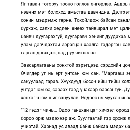
Яг таван тогоруу тооно голлон өнгөрлөө. Авдры
Олимп 2024
нэвчих мэт болоход амьсгаа давчидна. Дэлгээ
сонин мэдрэмж төрнө. Тохойлдож байсан сандл
бүрхэж, салхи хөдлөн өнөөх тайвшрал мэт цэли
байвч дуугарахгүй, дуугаравч хэнийг дуудахаа 
улам давчдахтай зэрэгцэн хаалга гэдэргэн са
гарган дэвхцэж, над руу чиглэлээ...
Завсарлагааны хонхтой зэрэгцээд сэрдхийн цоч
Өчигдөр уг нь эрт унтсан юм сан. “Маргааш э
сануулаад гарав. Хүүхдүүд босон ийш тийш хол
унтдаг юм бэ, сэрээх гээд үнэхээр барсангүй. Д
хэнхэг ч юм шиг сануулав. Өөдөөс нь муухан инэ
“12 гэдэг чинь... Одоо ганцхан цаг хичээл ороо
бороо орж мэдэхээр аж. Буулгаатай гэр орхиж л 
учиртай. Хариад ус аваад байж байхаа мэдэх ба