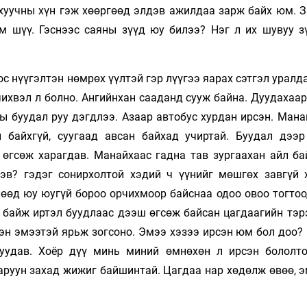
 хуучны хүн гэж хөөргөөд элдэв ажилдаа зарж байх юм. З
м шүү. Гэснээс саяны зүүд юу билээ? Нэг л их шувуу з
с нүүгэлтэн нөмрөх үүлтэй гэр лүүгээ яарах сэтгэл уралд
чихвэл л болно. Ангийнхан сааданд сууж байна. Дуудахаар
ы буудал руу дэгдлээ. Азаар автобус хурдан ирсэн. Мана
 байхгүй, суугаад авсан байхад учиртай. Буудал дээр
өгсөж харагдав. Манайхаас гадна тав зургаахан айл ба
хэв? гэдэг сонирхолтой хэдий ч үүнийг мөшгөх завгүй 
лөөд юу юугүй бороо орчихмоор байснаа одоо овоо тогтоо
 байж иртэл буудлаас дээш өгсөж байсан цагдаагийн тэр
эн эмээтэй ярьж зогсоно. Эмээ хэзээ ирсэн юм бол доо? 
уудав. Хоёр дүү минь миний өмнөхөн л ирсэн бололто
аруун захад жижиг байшинтай. Цагдаа нар хөдөлж өвөө, э