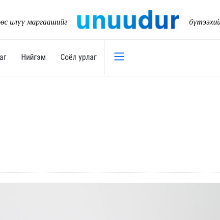
өс илүү маргаашийг
бүтээхи
аг
Нийгэм
Соёл урлаг
Эдийн засаг
Нийгэм
Төсөв
Тогтворт
17
Уул уурхай
Танилц
Хөрөнгийн зах зээл
Нийслэл
Банк санхүү
Орон ну
Хөдөө аж ахуй
Байгаль
Дэд бүтэц
Боловср
Бизнес
Эрүүл м