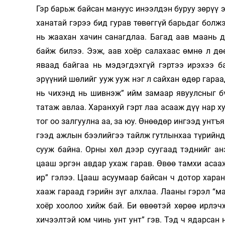
Гэр барьж байсан мануус инээлдэн буруу зөрүү э
ханатай гэрээ бид гурав төвөггүй барьдаг болжэ
нь жаахан хачин санагдлаа. Багад аав маань д
байж билээ. Ээж, аав хоёр салахаас өмнө л дө
яваад байгаа нь мэдэгдэхгүй гэртээ ирэхээ б
эрүүний шөлийг ууж ууж нэг л сайхан өдөр гараа
нь чихэнд нь шивнэж” ийм замаар явуулсныг бү
татаж авлаа. Харанхуй гэрт лаа асааж дүү нар х
тог оо залгуулна аа, за юу. Өнөөдөр ингээд унтъя
гээд ажлын бээлийгээ тайлж гутлынхаа түрийнд 
сууж байна. Орны хөл дээр суугаад тэднийг ан
цааш эргэн авдар ухаж гарав. Өвөө тамхи асаа
ир” гэлээ. Цааш асуумаар байсан ч дотор харан
хааж гараад гэрийн зүг алхлаа. Лааны гэрэл “ма
хоёр хоолоо хийж бай. Би өвөөтэй хөрөө ирлэчх
хичээлтэй юм чинь унт унт” гэв. Тэд ч ядарсан 