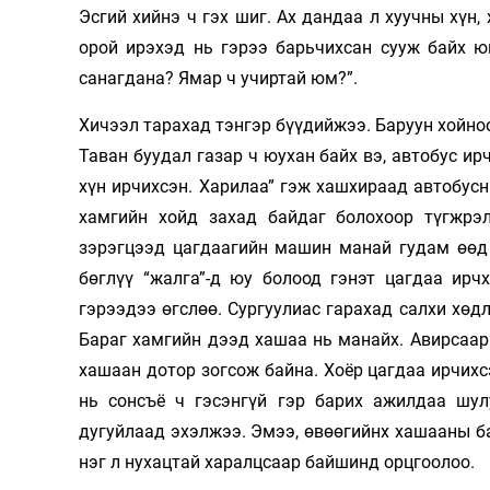
Эсгий хийнэ ч гэх шиг. Ах дандаа л хуучны хүн,
орой ирэхэд нь гэрээ барьчихсан сууж байх ю
санагдана? Ямар ч учиртай юм?”.
Хичээл тарахад тэнгэр бүүдийжээ. Баруун хойноо
Таван буудал газар ч юухан байх вэ, автобус ир
хүн ирчихсэн. Харилаа” гэж хашхираад автобусн
хамгийн хойд захад байдаг болохоор түгжрэл
зэрэгцээд цагдаагийн машин манай гудам өөд 
бөглүү “жалга”-д юу болоод гэнэт цагдаа ирч
гэрээдээ өгслөө. Сургуулиас гарахад салхи хөд
Бараг хамгийн дээд хашаа нь манайх. Авирсаар
хашаан дотор зогсож байна. Хоёр цагдаа ирчихс
нь сонсъё ч гэсэнгүй гэр барих ажилдаа шул
дугуйлаад эхэлжээ. Эмээ, өвөөгийнх хашааны б
нэг л нухацтай харалцсаар байшинд орцгоолоо.