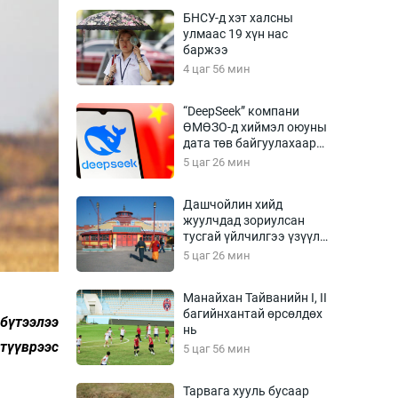
Урлагтай яриа
БНСУ-д хэт халсны
өрчил
улмаас 19 хүн нас
баржээ
энд-Эрхэм баян
4 цаг 56 мин
“DeepSeek” компани
ӨМӨЗО-д хиймэл оюуны
хүний үг
дата төв байгуулахаар
төлөвлөж байна
5 цаг 26 мин
Дашчойлин хийд
жуулчдад зориулсан
ага
Бусад
тусгай үйлчилгээ үзүүлж
эхэлжээ
5 цаг 26 мин
Фото
сурвалжлагч
Видео
Манайхан Тайванийн I, II
Инфографик
багийнхантай өрсөлдөх
бүтээлээ
нь
Санал асуулга
 түүврээс
5 цаг 56 мин
Тарвага хууль бусаар