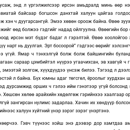
усаж, энд л үргэлжилсээр ирсэн амьдралд минь өөр нэ
виатай байсаар богшсон данхтай халуун цайгаа голдо
эж хэн ч дуугарсангүй. Эмээ хөвөн ороож байна. Өвөө зу
ээжийг өөд болжээ гэдгийг надад ойлгуулна. Өвөөгийн бо
роод ирсэн мэт бүдэг бадаг л гэрэлтэй. Өвөө хоолойгоо 
үү нарт нь дуулгая. Эрт босоорой” гэдгээс өөрийг хэлсэнг
ээ үгүй. Ямар ч тэнхэлгүй болж болж байшингийн булан
агаан сараар цэмбийтэл нүүрээ угаачихсан, эв хавгүй ч 
, эмээтэй золгож, хүүхдүүдээ үнсэж билээ. Тэгээд л дээ
эстэй л байна. Бүх юмны адаг төгсгөл, ёроолыг хурдхан 
эд дурсамжид орших ч гэлээ ийм гэнэтээр үгүй болсонд 
. Хөшсөн хөлөө арайхийн хөдөлгөж гэрийнхээ хаалгаар ор
лгүй зангирсан нулимс задарлаа. Хачин их хөндүүр болсо
ийнээс халуун хүйтний үнэр зэрэг зэрэг үнэртэнэ.
өхөөрчээ. Гэвч түүнээс хойш энэ дээвэр дор хамтдаа а