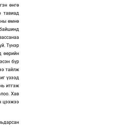
Сошиал хийрхэлд
гэн өнгө
“барьцаалагдсан” сайд,
о тавиад
дарга нарын туйлшрал
11 цаг 56 мин
ухны өмнө
р байшинд
Боловсролын чанар
зассанаа
уруудах бүрд босгоо
намсгасаар л байх уу
үй. Түнэр
12 цаг 26 мин
д өөрийн
гэсэн бүр
Монгол Улсын эмэгтэй
лээ тайлж
шигшээ баг өмсгөлөө
гардан авлаа
шиг үзээд
Өчигдөр 18 цаг 31 мин
нь итгэж
лоо. Хав
К.Роналдугийн хуримд
хэн уригдав
н цээжээ
Өчигдөр 17 цаг 00 мин
мьдарсан
“Халзан бүрэгтэй”