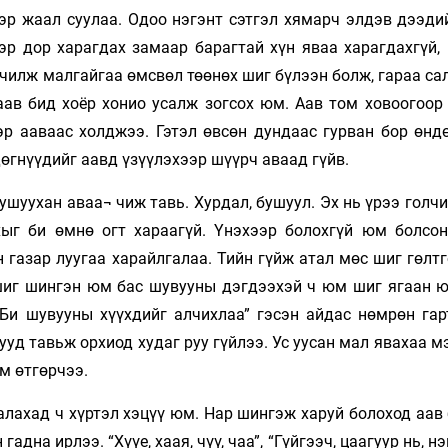
ээр жаал суулаа. Одоо нэгэнт сэтгэл хямарч элдэв дээди
ээр дор харагдах замаар барагтай хүн яваа харагдахгүй,
вчилж малгайгаа өмсвөл төөнөх шиг бүлээн болж, гараа с
аав бид хоёр хонио усалж зогсох юм. Аав том ховоогоор 
эр ааваас холджээ. Гэтэл өвсөн дундаас гурван бор өндө
дөгнүүдийг аавд үзүүлэхээр шүүрч аваад гүйв.
бушуухан аваа¬ чиж тавь. Хурдал, бушуул. Эх нь үрээ голч
хыг би өмнө огт хараагүй. Үнэхээр болохгүй юм болсон
 газар луугаа харайлгалаа. Тийн гүйж атал мөс шиг гөлт
 шиг шингэн юм бас шувууны дэгдээхэй ч юм шиг ягаан ю
“Би шувууны хүүхдийг алчихлаа” гэсэн айдас нөмрөн гар
ууд тавьж орхиод худаг руу гүйлээ. Ус уусан мал явахаа 
м өтгөрчээ.
алахад ч хүртэл хэцүү юм. Нар шингэж харуй болоход аав
дна ирлээ. “Хүүе, хаая, чүү, чаа”, “Гүйгээч, цаагуур нь, нэ