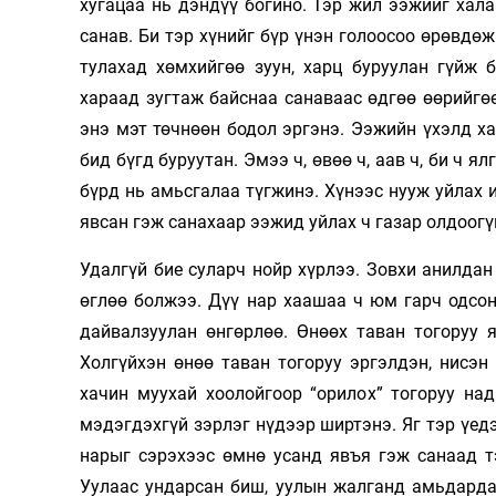
хугацаа нь дэндүү богино. Тэр жил ээжийг хал
санав. Би тэр хүнийг бүр үнэн голоосоо өрөвдө
тулахад хөмхийгөө зуун, харц буруулан гүйж
хараад зугтаж байснаа санаваас өдгөө өөрийгөө
энэ мэт төчнөөн бодол эргэнэ. Ээжийн үхэлд ха
бид бүгд буруутан. Эмээ ч, өвөө ч, аав ч, би ч 
бүрд нь амьсгалаа түгжинэ. Хүнээс нууж уйлах
явсан гэж санахаар ээжид уйлах ч газар олдоогү
Удалгүй бие суларч нойр хүрлээ. Зовхи анилдан
өглөө болжээ. Дүү нар хаашаа ч юм гарч одсон
дайвалзуулан өнгөрлөө. Өнөөх таван тогоруу 
Холгүйхэн өнөө таван тогоруу эргэлдэн, нисэ
хачин муухай хоолойгоор “орилох” тогоруу на
мэдэгдэхгүй зэрлэг нүдээр ширтэнэ. Яг тэр үедэ
нарыг сэрэхээс өмнө усанд явъя гэж санаад т
Уулаас ундарсан биш, уулын жалганд амьдардаг