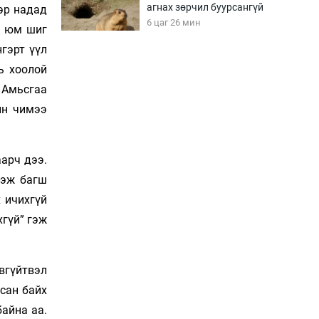
агнах зөрчил буурсангүй
дэр надад
6 цаг 26 мин
х юм шиг
гэрт үүл
ь хоолой
Х.Улам-Өрнөх байр
урагшилж, долоод
. Амьсгаа
жагсжээ
ин чимээ
6 цаг 56 мин
Ж.Лхагвабат өсвөр
үеийнхний ДАШТ-ийг
арч дээ.
дэнсэлнэ
гэж багш
7 цаг 26 мин
 ичихгүй
Иран тэсэж үлдсэн ч
хгүй” гэж
удаан хугацаанд хүнд
үеийг туулна
7 цаг 56 мин
эвгүйтвэл
рсан байх
Боловсролын зээлийн
сангаар гадаадад
айна аа.