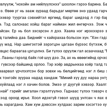
влүүлж, “нохойн ам нийлүүлснээ” шоолон гэрээ барина. Б
э. Өвөө уг нь зааж зураад барьдаг мөртөө энэ удаад гар
ээвэр туургаа сэвхийтэл өргөөд, бараг шидээд л гэр ба
ө. Тэд салснаас хойш бараг найман жил өнгөрчээ. Ээж ч
айсан. Ер нь бол зэсэрсэн л дээ. Хааяа нэг ирэхээрээ 
д талийна даа. Биднийг ч хайхрахаа больсон хүн. “Хэн гэд
ү мэд. Нар шингэхтэй зэрэгцэн цагаан бүрээс бүтээж, б
увцас бараагаа цэгцэлнэ. Би түлээ оруулж гал асаачхаад
. Лааны гэрэлд байх гоё шүү дээ. За, ах нь өвөөгийнд орчх
гүвсээр байшинд орлоо. Тэр хоёр авдрынхаа хоёр талд та
заарвал үрчлээтсэн бор зовхи нь бөлцийгөөд нэг л биш 
ж тонгойх зуураа надад хандаж “Миний хүү дүү нараа унт
хуйлаад нэг л хачин болов. Эмээ үг дуугүй хэвээр. Хаал
най” гэрийг амгалан гэрэлтүүлнэ. Гаднаас түлээ тэвэрч 
ээд ороод ирье. Хоол идэхгүй гэвэл шууд унтсан ч яах в
нь харагдана. Хам хум дэвссэн хулдаас зарим хэсэгтээ х