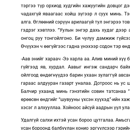
тэргээ түр орхиод худгийн хажуугийн довцог д
чадахгүй яваагаас хойш зүгээр л суух минь. Т
алга. Өглөөний сэрүүн арилаагүй тул энгэрээ то
гэдрэг хэвтлээ. “Уулын энгэр дахь худаг дээр 
онгоц руу тонгойлгоно. Би чулуу дамжиж гүйсэ
Өчүүхэн ч өөгүйгээс гадна үнэхээр содон тэр өн
-Аав энийг хараач -Ээ харла аа. Алив миний хүү 
гүйгээд яв, хурдал. Аавыг ингэж сандарч бай
ойлгоод өндөгнүүдээ барин ухаан зулаггүй авсан
гараас алдууран газарт уналаа. Дотроос нь ус
Балчир ухаанд минь гэнэтийн совин татсанаа 
өрөөсөн өндгийг “шувууны үхсэн хүүхэд”-ийн хаж
хэсэг л алхууллаа. Хойноос айсуй аадрын үүл ула
Удалгүй салхи ихтэй усан бороо цутгалаа. Амьсг
усан бороонд балбуулан хонио эргүүлсээр гэрийн га