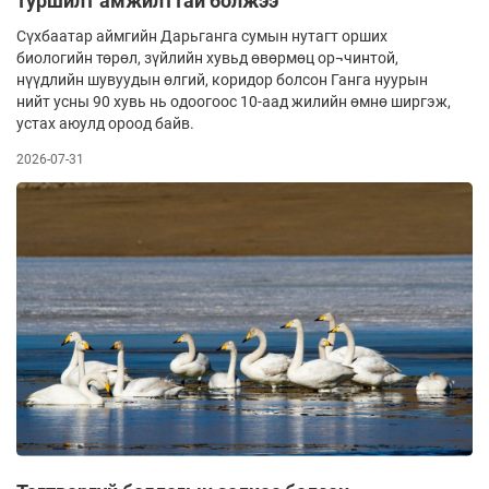
туршилт амжилттай болжээ
Сүхбаатар аймгийн Дарьганга сумын нутагт орших
биологийн төрөл, зүйлийн хувьд өвөрмөц ор¬чинтой,
нүүдлийн шувуудын өлгий, коридор болсон Ганга нуурын
нийт усны 90 хувь нь одоогоос 10-аад жилийн өмнө ширгэж,
устах аюулд ороод байв.
2026-07-31