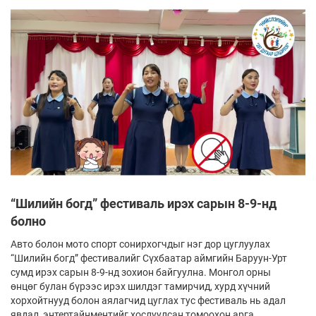
“Шилийн богд” фестиваль ирэх сарын 8-9-нд
болно
Авто болон мото спорт сонирхогчдыг нэг дор цуглуулах
“Шилийн богд” фестивалийг Сүхбаатар аймгийн Баруун-Урт
сумд ирэх сарын 8-9-нд зохион байгуулна. Монгол орны
өнцөг булан бүрээс ирэх шилдэг тамирчид, хурд хүчний
хорхойтнууд болон аялагчид цуглах тус фестиваль нь адал
явдал, энтертайнментийг хослуулсан томоохон арга