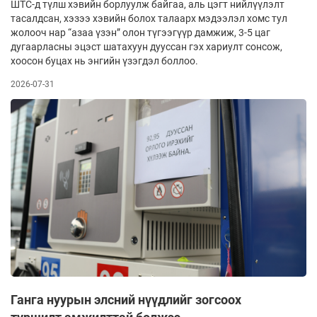
ШТС-д түлш хэвийн борлуулж байгаа, аль цэгт нийлүүлэлт
тасалдсан, хэзээ хэвийн болох талаарх мэдээлэл хомс тул
жолооч нар “азаа үзэн” олон түгээгүүр дамжиж, 3-5 цаг
дугаарласны эцэст шатахуун дууссан гэх хариулт сонсож,
хоосон буцах нь энгийн үзэгдэл боллоо.
2026-07-31
Ганга нуурын элсний нүүдлийг зогсоох