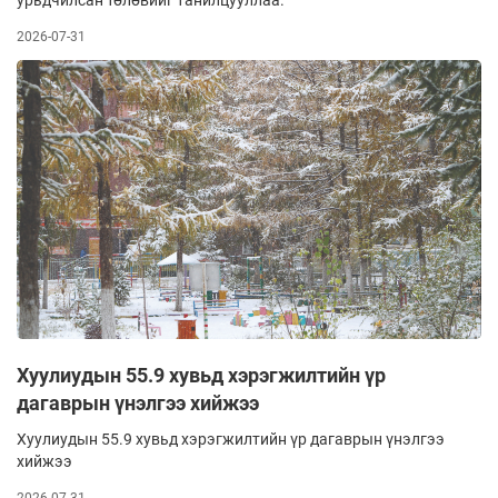
урьдчилсан төлөвийг танилцууллаа.
2026-07-31
Хуулиудын 55.9 хувьд хэрэгжилтийн үр
дагаврын үнэлгээ хийжээ
Хуулиудын 55.9 хувьд хэрэгжилтийн үр дагаврын үнэлгээ
хийжээ
2026-07-31