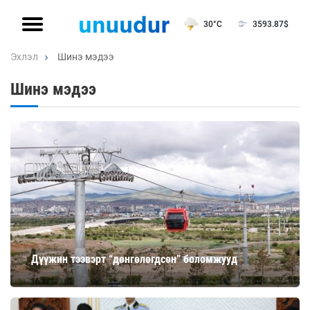
30°C
3593.87
$
Эхлэл
Шинэ мэдээ
Шинэ мэдээ
Дүүжин тээвэрт “дөнгөлөгдсөн” боломжууд