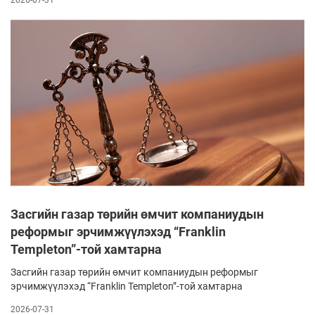
Засгийн газар төрийн өмчит компаниудын
реформыг эрчимжүүлэхэд “Franklin
Templeton”-той хамтарна
Засгийн газар төрийн өмчит компаниудын реформыг
эрчимжүүлэхэд “Franklin Templeton”-той хамтарна
2026-07-31