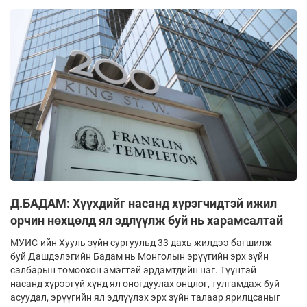
Д.БАДАМ: Хүүхдийг насанд хүрэгчидтэй ижил
орчин нөхцөлд ял эдлүүлж буй нь харамсалтай
МУИС-ийн Хууль зүйн сургуульд 33 дахь жилдээ багшилж
буй Дашдэлэгийн Бадам нь Монголын эрүүгийн эрх зүйн
салбарын томоохон эмэгтэй эрдэмтдийн нэг. Түүнтэй
насанд хүрээгүй хүнд ял оногдуулах онцлог, тулгамдаж буй
асуудал, эрүүгийн ял эдлүүлэх эрх зүйн талаар ярилцсаныг