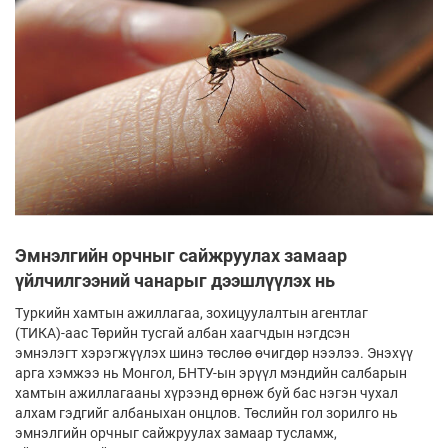
Эмнэлгийн орчныг сайжруулах замаар
үйлчилгээний чанарыг дээшлүүлэх нь
Туркийн хамтын ажиллагаа, зохицуулалтын агентлаг
(ТИКА)-аас Төрийн тусгай албан хаагчдын нэгдсэн
эмнэлэгт хэрэгжүүлэх шинэ төслөө өчигдөр нээлээ. Энэхүү
арга хэмжээ нь Монгол, БНТУ-ын эрүүл мэндийн салбарын
хамтын ажиллагааны хүрээнд өрнөж буй бас нэгэн чухал
алхам гэдгийг албаныхан онцлов. Төслийн гол зорилго нь
эмнэлгийн орчныг сайжруулах замаар тусламж,