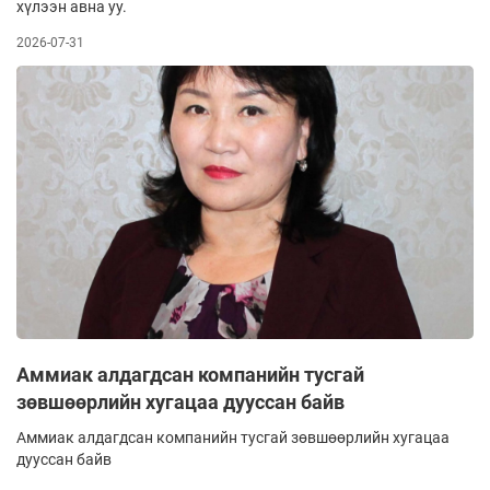
хүлээн авна уу.
2026-07-31
Аммиак алдагдсан компанийн тусгай
зөвшөөрлийн хугацаа дууссан байв
Аммиак алдагдсан компанийн тусгай зөвшөөрлийн хугацаа
дууссан байв