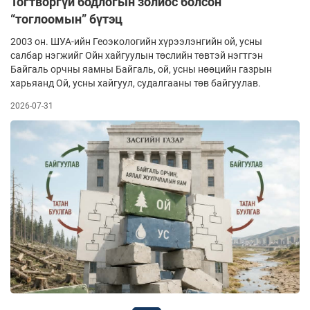
Тогтворгүй бодлогын золиос болсон
“тоглоомын” бүтэц
2003 он. ШУА-ийн Геоэкологийн хүрээлэнгийн ой, усны
салбар нэгжийг Ойн хайгуулын төслийн төвтэй нэгтгэн
Байгаль орчны яамны Байгаль, ой, усны нөөцийн газрын
харьяанд Ой, усны хайгуул, судалгааны төв байгуулав.
2026-07-31