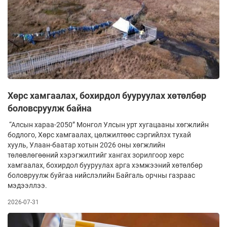
Хөрс хамгаалах, бохирдол бууруулах хөтөлбөр
боловсруулж байна
“Алсын хараа-2050” Монгол Улсын урт хугацааны хөгжлийн
бодлого, Хөрс хамгаалах, цөлжилтөөс сэргийлэх тухай
хууль, Улаан-баатар хотын 2026 оны хөгжлийн
төлөвлөгөөний хэрэгжилтийг хангах зорилгоор хөрс
хамгаалах, бохирдол бууруулах арга хэмжээний хөтөлбөр
боловруулж буйгаа нийслэлийн Байгаль орчны газраас
мэдээллээ.
2026-07-31