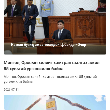
Намын буянд амаа тосодсон Ц.Сандаг-Очир
Монгол, Оросын хилийг хамтран шалгах ажил
85 хувьтай үргэлжилж байна
Монгол, Оросын хилийг хамтран шалгах ажил 85 хувьтай
үргэлжилж байна
2026-07-31