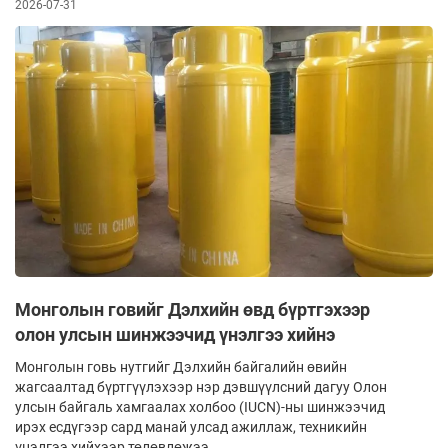
2026-07-31
Монголын говийг Дэлхийн өвд бүртгэхээр
олон улсын шинжээчид үнэлгээ хийнэ
Монголын говь нутгийг Дэлхийн байгалийн өвийн
жагсаалтад бүртгүүлэхээр нэр дэвшүүлсний дагуу Олон
улсын байгаль хамгаалах холбоо (IUCN)-ны шинжээчид
ирэх есдүгээр сард манай улсад ажиллаж, техникийн
үнэлгээ хийхээр төлөвлөжээ.