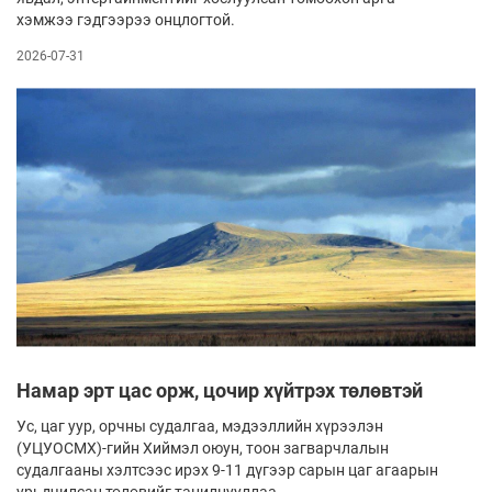
хэмжээ гэдгээрээ онцлогтой.
2026-07-31
Намар эрт цас орж, цочир хүйтрэх төлөвтэй
Ус, цаг уур, орчны судалгаа, мэдээллийн хүрээлэн
(УЦУОСМХ)-гийн Хиймэл оюун, тоон загварчлалын
судалгааны хэлтсээс ирэх 9-11 дүгээр сарын цаг агаарын