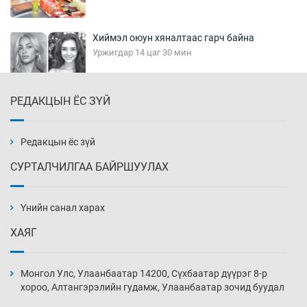
Хиймэл оюун хяналтаас гарч байна
Уржигдар 14 цаг 30 мин
РЕДАКЦЫН ЁС ЗҮЙ
Эмэгтэйчүүд Бээжин, эрэгтэйчүүд Японд
бэлтгэл базаахаар хилийн дээс алхлаа
Уржигдар 14 цаг 00 мин
Редакцын ёс зүй
СУРТАЛЧИЛГАА БАЙРШУУЛАХ
АНУ-ын Цэргийн кибер командлалаын
ажилтнууд амиа хорлох явдал эрс
нэмэгджээ
Үнийн санал харах
Уржигдар 13 цаг 52 мин
ХАЯГ
Монголын шигшээ Хонконгийн багийг ялж,
эхний хожлоо авлаа
Монгол Улс, Улаанбаатар 14200, Сүхбаатар дүүрэг 8-р
Уржигдар 13 цаг 30 мин
хороо, Алтангэрэлийн гудамж, Улаанбаатар зочид буудал