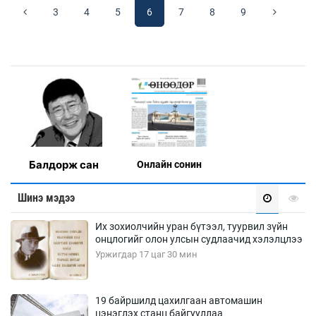
3
4
5
6
7
8
9
Балдорж сан
Онлaйн сонин
Шинэ мэдээ
Их зохиолчийн уран бүтээл, туурвил зүйн
онцлогийг олон улсын судлаачид хэлэлцлээ
Уржигдар 17 цаг 30 мин
19 байршилд цахилгаан автомашин
цэнэглэх станц байгууллаа