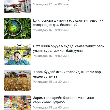
Уржигдар 17 цаг 00 мин
Циклоспора шимэгчээс үүдэлтэй гэдэсний
халдвар дэгдэж болзошгүй
Уржигдар 16 цаг 30 мин
Сэтгэцийн эрүүл мэндэд “санаа тавих” олон
улсын хурал зохион байгуулна
Уржигдар 16 цаг 00 мин
Улаан буудай ихэнх талбайд 10-12 см-ээр
өндөр ургажээ
Уржигдар 15 цаг 30 мин
Зарим гол нэрийн барааны үнэ өмнөх
сарынхаас буурчээ
Уржигдар 15 цаг 00 мин