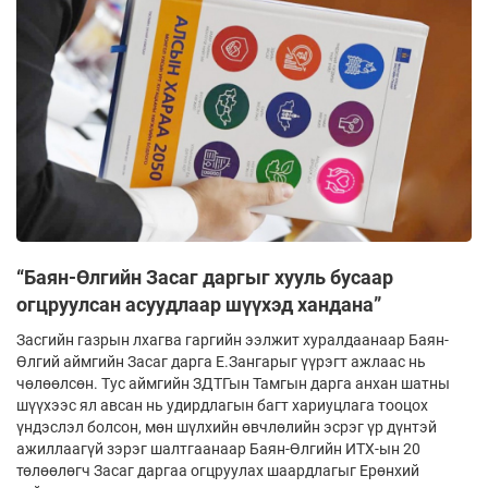
“Баян-Өлгийн Засаг даргыг хууль бусаар
огцруулсан асуудлаар шүүхэд хандана”
Засгийн газрын лхагва гаргийн ээлжит хуралдаанаар Баян-
Өлгий аймгийн Засаг дарга Е.Зангарыг үүрэгт ажлаас нь
чөлөөлсөн. Тус аймгийн ЗДТГын Тамгын дарга анхан шатны
шүүхээс ял авсан нь удирдлагын багт хариуцлага тооцох
үндэслэл болсон, мөн шүлхийн өвчлөлийн эсрэг үр дүнтэй
ажиллаагүй зэрэг шалтгаанаар Баян-Өлгийн ИТХ-ын 20
төлөөлөгч Засаг даргаа огцруулах шаардлагыг Ерөнхий