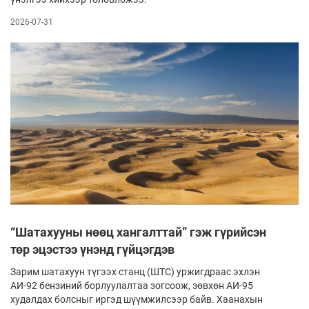
2026-07-31
“Шатахууны нөөц хангалттай” гэж гүрийсэн
төр эцэстээ үнэнд гүйцэгдэв
Зарим шатахуун түгээх станц (ШТС) уржигдраас эхлэн
АИ-92 бензиний борлуулалтаа зогсоож, зөвхөн АИ-95
худалдах болсныг иргэд шүүмжилсээр байв. Хаанахын