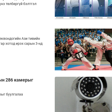
үнэ төлбөргүй бэлтгэл
еквондогийн Ази тивийн
ар хотод ирэх сарын 3-нд
тын 286 камерыг
рыг буулгалаа