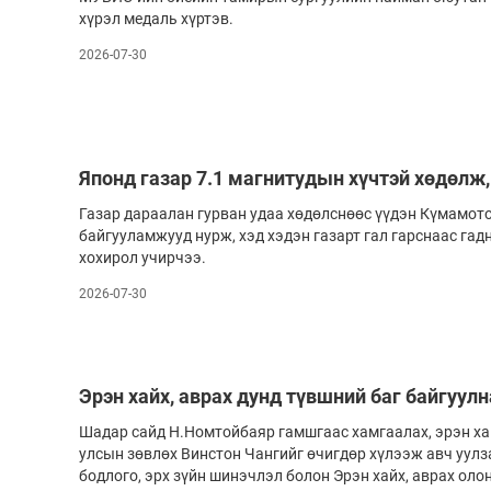
хүрэл медаль хүртэв.
2026-07-30
Японд газар 7.1 магнитудын хүчтэй хөдөлж,
Газар дараалан гурван удаа хөдөлснөөс үүдэн Күмамот
байгууламжууд нурж, хэд хэдэн газарт гал гарснаас гад
хохирол учирчээ.
2026-07-30
Эрэн хайх, аврах дунд түвшний баг байгуулн
Шадар сайд Н.Номтойбаяр гамшгаас хамгаалах, эрэн ха
улсын зөвлөх Винстон Чангийг өчигдөр хүлээж авч уул
бодлого, эрх зүйн шинэчлэл болон Эрэн хайх, аврах оло