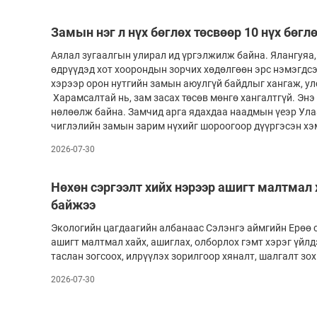
Олимп 2024
Замын нэг л нүх бөглөх төсвөөр 10 нүх бөгл
Аялал зугаалгын улирал ид үргэлжилж байна. Ялангуяа
өдрүүдэд хот хоорондын зорчих хөдөлгөөн эрс нэмэгдс
хэрээр орон нутгийн замын аюулгүй байдлыг хангаж, улс
Харамсалтай нь, зам засах төсөв мөнгө хангалтгүй. Энэ
нөлөөлж байна. Замчид арга ядахдаа наадмын үеэр Ул
чиглэлийн замын зарим нүхийг шороогоор дүүргэсэн хэ
2026-07-30
Нөхөн сэргээлт хийх нэрээр ашигт малтмал
байжээ
Экологийн цагдаагийн албанаас Сэлэнгэ аймгийн Ерөө с
ашигт малтмал хайх, ашиглах, олборлох гэмт хэрэг үйл
таслан зогсоох, илрүүлэх зорилгоор хяналт, шалгалт зо
2026-07-30