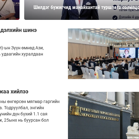
Ханш
Шилдэг бүжигчид манайхантай туршлага солилц
Хэрэг з
Эрэлттэй мэдээ
Эрүүл м
Хууль ёс
 дэлхийн шинэ
Хүмүүс
Албаны 
)-ын Зүүн өмнөд Ази,
 удаагийн хуралдаан
Бусад
Life style
Ярилцл
Зөвлөгөө
Хоймор
лжаа хийлээ
Өнөөдрийн тухай
Уншигч-
аны өнгөрсөн мягмар гаргийн
. Тодруулбал, энгийн
нийн дүн бүхий 1.1 сая
, 25ынх нь буурсан бол
өл