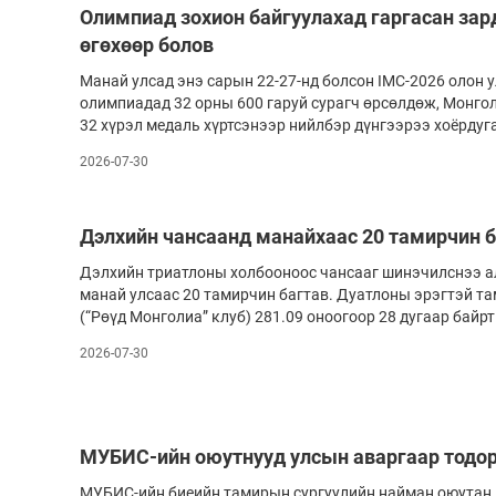
Олимпиад зохион байгуулахад гаргасан за
өгөхөөр болов
Манай улсад энэ сарын 22-27-нд болсон IMC-2026 олон 
олимпиадад 32 орны 600 гаруй сурагч өрсөлдөж, Монголы
32 хүрэл медаль хүртсэнээр нийлбэр дүнгээрээ хоёрдуг
2026-07-30
Дэлхийн чансаанд манайхаас 20 тамирчин б
Дэлхийн триатлоны холбооноос чансааг шинэчилснээ а
манай улсаас 20 тамирчин багтав. Дуатлоны эрэгтэй т
(“Рөүд Монголиа” клуб) 281.09 оноогоор 28 дугаар байрт
2026-07-30
МУБИС-ийн оюутнууд улсын аваргаар тодо
МУБИС-ийн биеийн тамирын сургуулийн найман оюутан 17