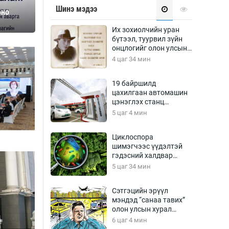
Урлагтай яриа
Шинэ мэдээ
оно
өрчил
энд-Эрхэм баян
Их зохиолчийн уран
бүтээл, туурвил зүйн
онцлогийг олон улсын
судлаачид хэлэлцлээ
4 цаг 34 мин
хүний үг
19 байршилд
цахилгаан автомашин
цэнэглэх станц
байгууллаа
5 цаг 4 мин
ага
Бусад
Циклоспора
шимэгчээс үүдэлтэй
Фото
гэдэсний халдвар
сурвалжлагч
Видео
дэгдэж болзошгүй
5 цаг 34 мин
Инфографик
Сэтгэцийн эрүүл
Санал асуулга
мэндэд “санаа тавих”
олон улсын хурал
зохион байгуулна
6 цаг 4 мин