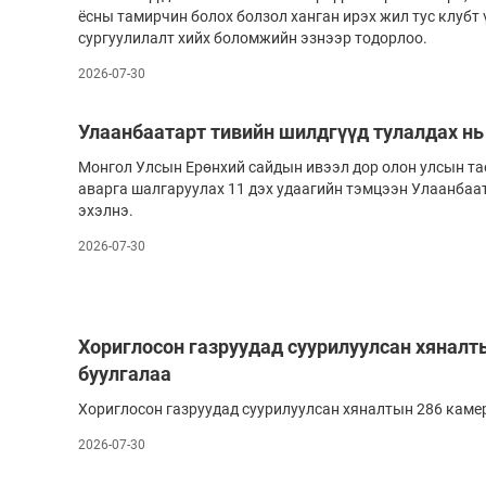
ёсны тамирчин болох болзол ханган ирэх жил тус клубт 
сургуулилалт хийх боломжийн эзнээр тодорлоо.
2026-07-30
Улаанбаатарт тивийн шилдгүүд тулалдах нь
Монгол Улсын Ерөнхий сайдын ивээл дор олон улсын та
аварга шалгаруулах 11 дэх удаагийн тэмцээн Улаанбаат
эхэлнэ.
2026-07-30
Хориглосон газруудад суурилуулсан хянал
буулгалаа
Хориглосон газруудад суурилуулсан хяналтын 286 каме
2026-07-30