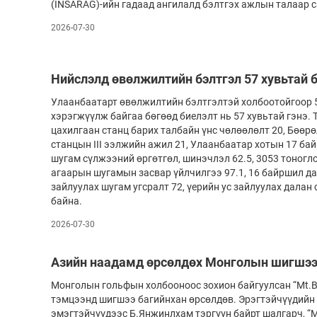
(INSARAG)-ийн гадаад ангилалд бэлтгэх ажлын талаар 
2026-07-30
Нийслэлд өвөлжилтийн бэлтгэл 57 хувьтай 
Улаанбаатарт өвөлжилтийн бэлтгэлтэй холбоотойгоор 5
хэрэгжүүлж байгаа бөгөөд биелэлт нь 57 хувьтай гэнэ.
цахилгаан станц барих талбайн үнс чөлөөлөлт 20, Бөөр
станцын III ээлжийн ажил 21, Улаанбаатар хотын 17 ба
шугам сүлжээний өргөтгөл, шинэчлэл 62.5, 3053 тоногл
агаарын шугамын засвар үйлчилгээ 97.1, 16 байршил д
зайлуулах шугам угсралт 72, үерийн ус зайлуулах далан
байна.
2026-07-30
Азийн наадамд өрсөлдөх Монголын шигшээ
Монголын гольфын холбооноос зохион байгуулсан “Mt.B
тэмцээнд шигшээ багийнхан өрсөлдөв. Эрэгтэйчүүдийн 
эмэгтэйчүүдээс Б.Янжинлхам тэргүүн байрт шалгарч, “М