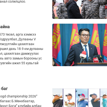
санал солилцлоо.
байна
73 төсөл, арга хэмжээ
 Тодруулбал, Дулааны V
өлжүүлтийн цахилгаан
йршил дахь 18.9 км дулааны
ол, цахилгаан дамжуулах
ахь авто замын борооны ус
 сувгийн ажил 55 хувьтай
 баг
ogd championship 2026”
багаас Б.Мөнхбаатар,
аунт Богд” клубийн албан