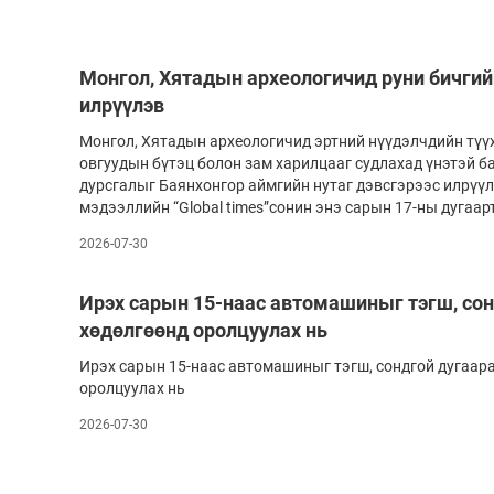
Монгол, Хятадын археологичид руни бичгий
илрүүлэв
Монгол, Хятадын археологичид эртний нүүдэлчдийн түүхэн
овгуудын бүтэц болон зам харилцааг судлахад үнэтэй б
дурсгалыг Баянхонгор аймгийн нутаг дэвсгэрээс илрүү
мэдээллийн “Global times”сонин энэ сарын 17-ны дугаа
2026-07-30
Ирэх сарын 15-наас автомашиныг тэгш, со
хөдөлгөөнд оролцуулах нь
Ирэх сарын 15-наас автомашиныг тэгш, сондгой дугаар
оролцуулах нь
2026-07-30