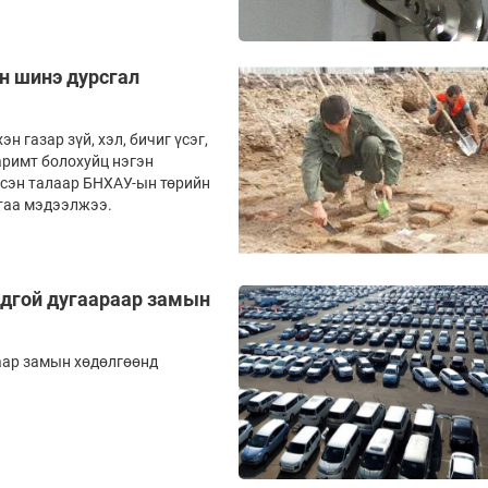
н шинэ дурсгал
 газар зүй, хэл, бичиг үсэг,
аримт болохуйц нэгэн
лсэн талаар БНХАУ-ын төрийн
ртаа мэдээлжээ.
ндгой дугаараар замын
аар замын хөдөлгөөнд