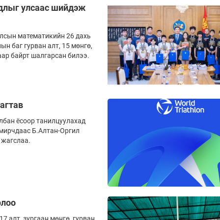
рдлыг улсаас шийдэж
улсын математикийн 26 дахь
н баг гурван алт, 15 мөнгө,
аар байрт шалгарсан билээ.
агтав
лбан ёсоор танилцуулахад
амирчдаас Б.Алтан-Оргил
 жагслаа.
рлоо
 алт, зургаан мөнгө, гурван