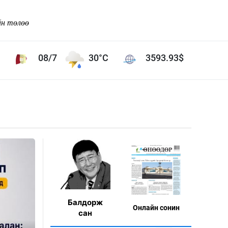
йн төлөө
08/7
30°C
3593.93
$
Соёл урлаг
ой хөгжлийн зорилго -
Сонгодог урлаг
Ардын урлаг
Дүрслэх урлаг
Өв соёл
таг
Кино урлаг
 орчин
Цирк
Балдорж
Онлaйн сонин
ол
сан
Рок поп, хип хоп
энд