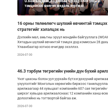
О.Баасанцэрэн, Г.Одонбаатар нар олон улсын
126-гийн НЭГ
тэмцээнээс мөнгөн медаль хүртжээ
16 орны төлөөлөгч шүлхий өвчинтэй тэмцэх
стратегийг хэлэлцэх нь
Дэлхийн мал, амьтны эрүүл мэндийн байгууллага (WOAH
Хятадын шүлхий өвчинтэй тэмцэх дэд комиссын 28 дахь
Улаанбаатар хотноо өчигдөр эхэллээ.
2026-07-30
Ертөнц
Спорт
Нийгэм
Бөх
46.3 тэрбум төгрөгийн үнийн дүн бүхий ари
Техник технологи
Сагсан бөмбөг
Үнэт цаасны болон уул уурхайн бүтээгдэхүүний арилжа
үзүүлэлтийг Монголын хөрөнгийн биржээс танилцууллаа
Шинжлэх ухаан
Хөлбөмбөг
арилжаагаар 44 хувьцаат компанийн 607 сая төгрөгийн ү
Сонин хачин
Олимпын төрөл
ширхэг хувьцаа арилжаалснаас 12 компанийн ханш өсөж
долоогийнх нь тогтвортой байгаа аж.
Дэлхийн монгол
Тулааны спорт
2026-07-30
Олимпын бус төр