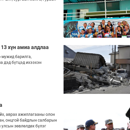
 13 хүн амиа алдлаа
о мужид барилга,
на дэд бүтцэд ихээхэн
а
йх, аврах ажиллагааны олон
зан, онцгой байдлын салбарын
н улсын зөвлөлдөх бүлэг