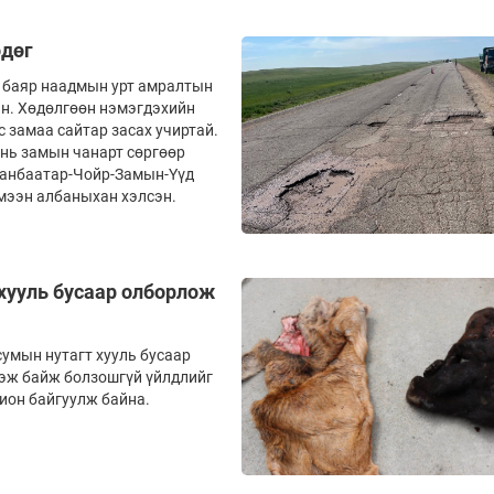
өдөг
, баяр наадмын урт амралтын
эн. Хөдөлгөөн нэмэгдэхийн
 замаа сайтар засах учиртай.
 нь замын чанарт сөргөөр
аанбаатар-Чойр-Замын-Үүд
мээн албаныхан хэлсэн.
 хууль бусаар олборлож
умын нутагт хууль бусаар
дэж байж болзошгүй үйлдлийг
хион байгуулж байна.