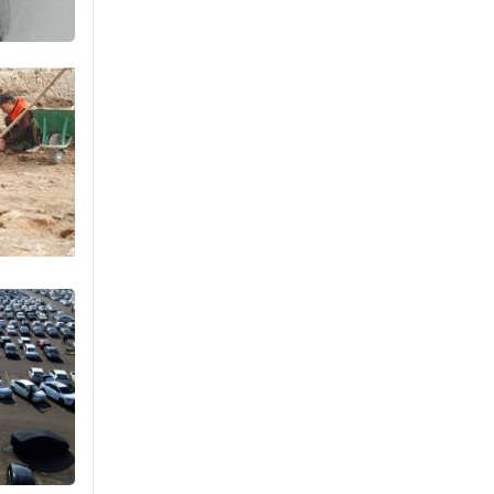
агнах зөрчил
буурсангүй
Өчигдөр 15 цаг 00 мин
Х.Улам-Өрнөх байр
урагшилж, долоод
жагсжээ
Өчигдөр 14 цаг 30 мин
Ж.Лхагвабат өсвөр
үеийнхний ДАШТ-ийг
дэнсэлнэ
Өчигдөр 14 цаг 00 мин
Иран тэсэж үлдсэн ч
удаан хугацаанд хүнд
үеийг туулна
Өчигдөр 13 цаг 30 мин
Боловсролын зээлийн
сангаар гадаадад