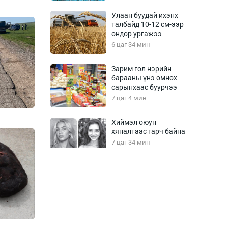
Улаан буудай ихэнх
талбайд 10-12 см-ээр
өндөр ургажээ
6 цаг 34 мин
Зарим гол нэрийн
барааны үнэ өмнөх
сарынхаас буурчээ
7 цаг 4 мин
Хиймэл оюун
хяналтаас гарч байна
7 цаг 34 мин
Эмэгтэйчүүд Бээжин,
эрэгтэйчүүд Японд
бэлтгэл базаахаар
хилийн дээс алхлаа
8 цаг 4 мин