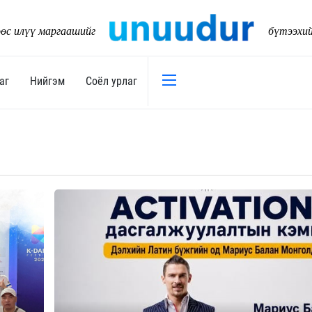
өс илүү маргаашийг
бүтээхи
аг
Нийгэм
Соёл урлаг
Эдийн засаг
Нийгэм
Төсөв
Тогтворт
17
Уул уурхай
Танилц
Хөрөнгийн зах зээл
Нийслэл
Банк санхүү
Орон ну
Хөдөө аж ахуй
Байгаль
Дэд бүтэц
Боловср
Бизнес
Эрүүл м