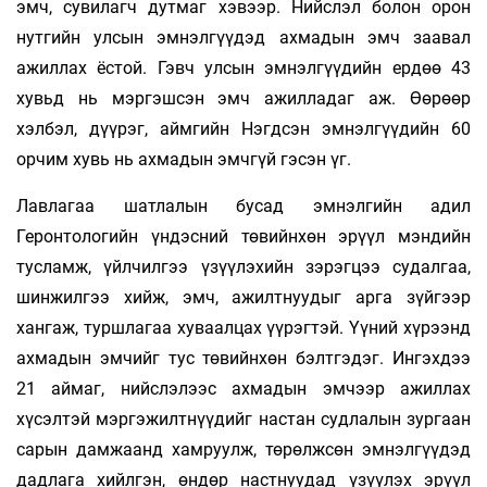
эмч, сувилагч дутмаг хэвээр. Нийслэл болон орон
нутгийн улсын эмнэлгүүдэд ахмадын эмч заавал
ажиллах ёстой. Гэвч улсын эмнэлгүүдийн ердөө 43
хувьд нь мэргэшсэн эмч ажилладаг аж. Өөрөөр
хэлбэл, дүүрэг, аймгийн Нэгдсэн эмнэлгүүдийн 60
орчим хувь нь ахмадын эмчгүй гэсэн үг.
Лавлагаа шатлалын бусад эмнэлгийн адил
Геронтологийн үндэсний төвийнхөн эрүүл мэндийн
тусламж, үйлчилгээ үзүүлэхийн зэрэгцээ судалгаа,
шинжилгээ хийж, эмч, ажилтнуудыг арга зүйгээр
хангаж, туршлагаа хуваалцах үүрэгтэй. Үүний хүрээнд
ахмадын эмчийг тус төвийнхөн бэлтгэдэг. Ингэхдээ
21 аймаг, нийслэлээс ахмадын эмчээр ажиллах
хүсэлтэй мэргэжилтнүүдийг настан судлалын зургаан
сарын дамжаанд хамруулж, төрөлжсөн эмнэлгүүдэд
дадлага хийлгэн, өндөр настнуудад үзүүлэх эрүүл