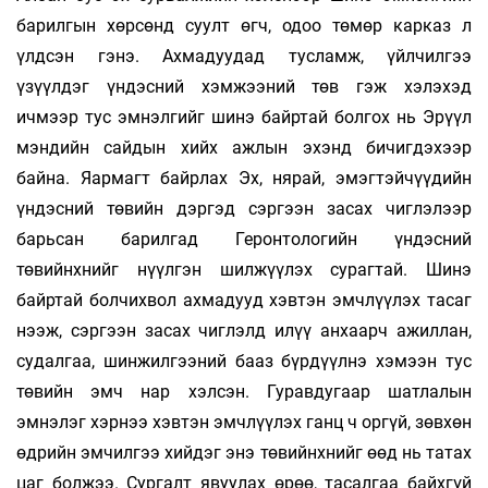
барилгын хөрсөнд суулт өгч, одоо төмөр карказ л
үлдсэн гэнэ. Ахмадуудад тусламж, үйлчилгээ
үзүүлдэг үндэсний хэмжээний төв гэж хэлэхэд
ичмээр тус эмнэлгийг шинэ байртай болгох нь Эрүүл
мэндийн сайдын хийх ажлын эхэнд бичигдэхээр
байна. Яармагт байрлах Эх, нярай, эмэгтэйчүүдийн
үндэсний төвийн дэргэд сэргээн засах чиглэлээр
барьсан барилгад Геронтологийн үндэсний
төвийнхнийг нүүлгэн шилжүүлэх сурагтай. Шинэ
байртай болчихвол ахмадууд хэвтэн эмчлүүлэх тасаг
нээж, сэргээн засах чиглэлд илүү анхаарч ажиллан,
судалгаа, шинжилгээний бааз бүрдүүлнэ хэмээн тус
төвийн эмч нар хэлсэн. Гуравдугаар шатлалын
эмнэлэг хэрнээ хэвтэн эмчлүүлэх ганц ч оргүй, зөвхөн
өдрийн эмчилгээ хийдэг энэ төвийнхнийг өөд нь татах
цаг болжээ. Сургалт явуулах өрөө, тасалгаа байхгүй