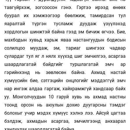
тавгүйрхэж, зогсоосон гэнэ. Гэртээ ирээд өнөөх
буурал их хэмжээгээр бөөлжиж, тамирдсан тул
яаралтай түргэн тусламж дуудаж үзүүлэхэд
хордлогын шинжтэй байна гээд эм бичиж өгчээ. Бие,
махбодын хувьд харьж яваа настангуудын бодисын
солилцоо муудаж, эм, тариаг шингээх чадвар
сулардаг тул яг л нялх хүүхэд шиг эмчилгээ, асаргаа
шаардлагатай байдгийг туршлагатай эмч ар
гэрийнхэнд нь зөвлөсөн байна. Ахмад настай
хүмүүсийн бие, сэтгэцийн онцлогийг мэддэггүй эмч
нар ингэж алдаа гаргаж, хайхрамжгүй хандсаар байх
уу. Монголчуудын 10 гаруй хувь нь ахмад настны
тоонд орсон нь аюулын дохио дуугарсны тэмдэг
болохыг учир мэдэх хүмүүс хэлнэ лээ. Айсуй цагтаа
бэлдэж, ахмадын асаргаа, эмчилгээнд анхаарал
хандуулах шаардлагатай байна.