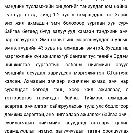
мэндийн тусламжийн онцлогийг таниулдаг юм байна.
Тус сургалтад жилд 1-2 хүн л хамрагддаг аж. Харин
энэ жил ахмадын эмч болохоор зургаан хүн сурч
байгаа бөгөөд бүгд залуучууд хэмээн тэндхийн эмч
нар олзуурхав. Эмч нарыг ийн мэргэшүүлдэг ч улсын
эмнэлгүүдийн 43 хувь нь ахмадын эмчтэй, бусдад нь
мэргэжлийн хүн ажиллахгүй байгааг тус төвийн Эрдэм
шинжилгээ сургалтын албаны нийгмийн эрүүл
мэндийн асуудал хариуцсан мэргэжилтэн С.Гантуяа
хэлсэн. Ахмадын эмчээр ихэвчлэн ахмад эмч нар
суралцдаг бөгөөд ганц, хоёр жил ажиллаад л
тэтгэвэртээ гарчихдаг байна. Тиймээс ахмадын
асаргаа, эмчилгээг сайжруулахын тулд улс бодлогоор
дэмжих хэрэгтэй, энэ чиглэлээр ажиллаж байгаа эмч,
сувилагчдын нийгмийн асуудалд анхаарч, цалин
урамшууллыг нэмэх, залуучуудыг татан оролцуулах