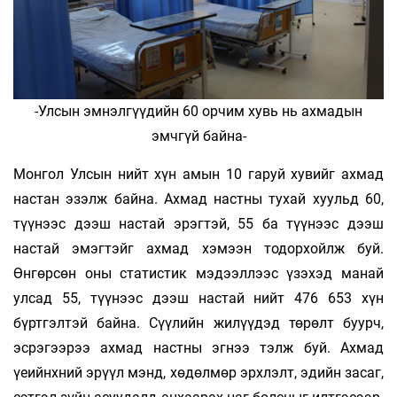
-Улсын эмнэлгүүдийн 60 орчим хувь нь ахмадын
эмчгүй байна-
Монгол Улсын нийт хүн амын 10 гаруй хувийг ахмад
настан эзэлж байна. Ахмад настны тухай хуульд 60,
түүнээс дээш настай эрэгтэй, 55 ба түүнээс дээш
настай эмэгтэйг ахмад хэмээн тодорхойлж буй.
Өнгөрсөн оны статистик мэдээллээс үзэхэд манай
улсад 55, түүнээс дээш настай нийт 476 653 хүн
бүртгэлтэй байна. Сүүлийн жилүүдэд төрөлт буурч,
эсрэгээрээ ахмад настны эгнээ тэлж буй. Ахмад
үеийнхний эрүүл мэнд, хөдөлмөр эрхлэлт, эдийн засаг,