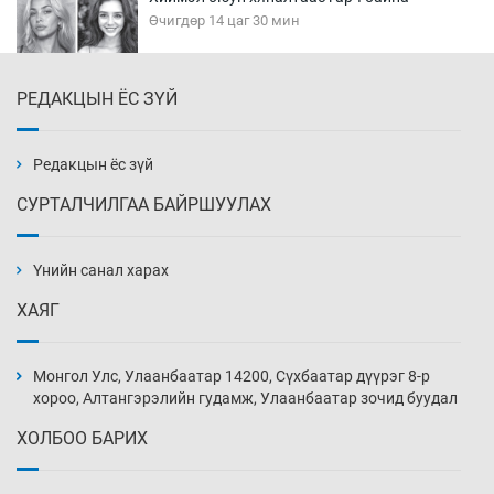
Өчигдөр 14 цаг 30 мин
РЕДАКЦЫН ЁС ЗҮЙ
Эмэгтэйчүүд Бээжин, эрэгтэйчүүд Японд
бэлтгэл базаахаар хилийн дээс алхлаа
Өчигдөр 14 цаг 00 мин
Редакцын ёс зүй
СУРТАЛЧИЛГАА БАЙРШУУЛАХ
АНУ-ын Цэргийн кибер командлалаын
ажилтнууд амиа хорлох явдал эрс
нэмэгджээ
Үнийн санал харах
Өчигдөр 13 цаг 52 мин
ХАЯГ
Монголын шигшээ Хонконгийн багийг ялж,
эхний хожлоо авлаа
Монгол Улс, Улаанбаатар 14200, Сүхбаатар дүүрэг 8-р
Өчигдөр 13 цаг 30 мин
хороо, Алтангэрэлийн гудамж, Улаанбаатар зочид буудал
ХОЛБОО БАРИХ
Техникийн өндөр үзүүлэлттэй агаарын хөлөг
худалдан авах хүсэлтээ уламжлав