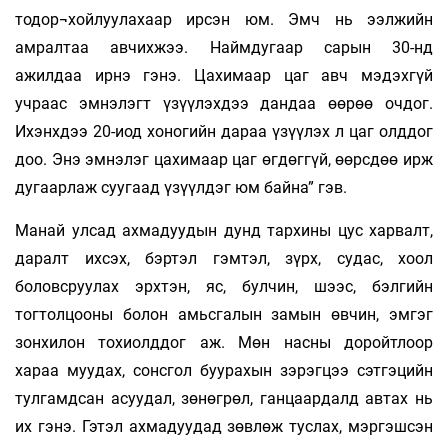
тодор¬хойлуулахаар ирсэн юм. Эмч нь ээлжийн
амралтаа авчихжээ. Наймдугаар сарын 30-нд
ажилдаа ирнэ гэнэ. Цахимаар цаг авч мэдэхгүй
учраас эмнэлэгт үзүүлэхдээ дандаа өөрөө очдог.
Ихэнхдээ 20-иод хоногийн дараа үзүүлэх л цаг олддог
доо. Энэ эмнэлэг цахимаар цаг өгдөггүй, өөрсдөө ирж
дугаарлаж суугаад үзүүлдэг юм байна” гэв.
Манай улсад ахмадуудын дунд тархины цус харвалт,
даралт ихсэх, бэртэл гэмтэл, зүрх, судас, хоол
боловсруулах эрхтэн, яс, булчин, шээс, бэлгийн
тогтолцооны болон амьсгалын замын өвчин, эмгэг
зонхилон тохиолддог аж. Мөн насны доройтлоор
хараа муудах, сонсгол буурахын зэрэгцээ сэтгэцийн
тулгамдсан асуудал, зөнөгрөл, ганцаардалд автах нь
их гэнэ. Гэтэл ахмадуудад зөвлөж туслах, мэргэшсэн