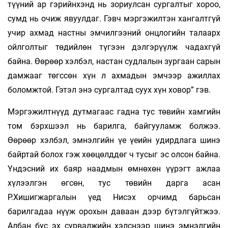
түүний ар гэрийнхэнд нь зориулсан сургалтыг хороо,
сумд нь очиж явуулдаг. Гэвч мэргэжилтэн хангалтгүй
учир ахмад настны эмчилгээний онцлогийн талаарх
ойлголтыг төдийлөн түгээн дэлгэрүүлж чадахгүй
байна. Өөрөөр хэлбэл, настан судлалын зургаан сарын
дамжааг төгссөн хүн л ахмадын эмчээр ажиллах
боломжтой. Гэтэл энэ сургалтад суух хүн ховор” гэв.
Мэргэжилтнүүд дутмагаас гадна тус төвийн хамгийн
том бэрхшээл нь барилга, байгууламж болжээ.
Өөрөөр хэлбэл, эмнэлгийн үе үеийн удирдлага шинэ
байртай болох гэж хөөцөлддөг ч тусыг эс олсон байна.
Үндэсний их баяр наадмын өмнөхөн үүрэгт ажлаа
хүлээлгэн өгсөн, тус төвийн дарга асан
Р.Хишигжаргалын үед Нисэх орчимд барьсан
барилгадаа нүүж орохын даваан дээр бүтэлгүйтжээ.
Албан бус эх сурвалжийн хэлснээр шинэ эмнэлгийн