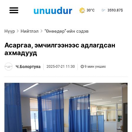
30°C
3593.87
$
Нүүр
Нийтлэл
“Өнөөдөр”-ийн сэдэв
Асаргаа, эмчилгээнээс адлагдсан
ахмадууд
Ч.Болортуяа
2025-07-21 11:30
9 мин унших