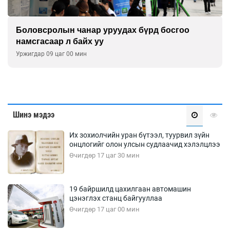
Боловсролын чанар уруудах бүрд босгоо
намсгасаар л байх уу
Уржигдар 09 цаг 00 мин
Шинэ мэдээ
Их зохиолчийн уран бүтээл, туурвил зүйн
онцлогийг олон улсын судлаачид хэлэлцлээ
Өчигдөр 17 цаг 30 мин
19 байршилд цахилгаан автомашин
цэнэглэх станц байгууллаа
Өчигдөр 17 цаг 00 мин