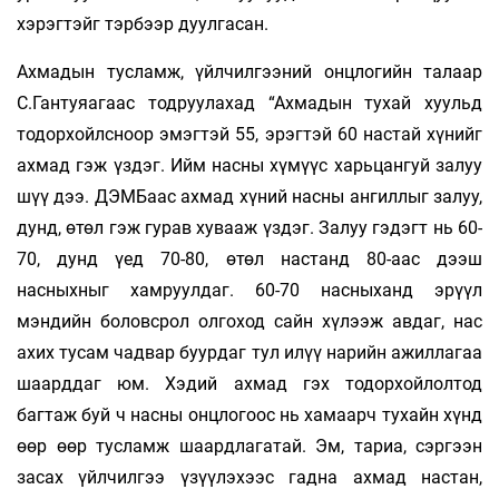
хэрэгтэйг тэрбээр дуулгасан.
Ахмадын тусламж, үйлчилгээний онцлогийн талаар
С.Гантуяагаас тодруулахад “Ахмадын тухай хуульд
тодорхойлсноор эмэгтэй 55, эрэгтэй 60 настай хүнийг
ахмад гэж үздэг. Ийм насны хүмүүс харьцангуй залуу
шүү дээ. ДЭМБаас ахмад хүний насны ангиллыг залуу,
дунд, өтөл гэж гурав хувааж үздэг. Залуу гэдэгт нь 60-
70, дунд үед 70-80, өтөл настанд 80-аас дээш
насныхныг хамруулдаг. 60-70 насныханд эрүүл
мэндийн боловсрол олгоход сайн хүлээж авдаг, нас
ахих тусам чадвар буурдаг тул илүү нарийн ажиллагаа
шаарддаг юм. Хэдий ахмад гэх тодорхойлолтод
багтаж буй ч насны онцлогоос нь хамаарч тухайн хүнд
өөр өөр тусламж шаардлагатай. Эм, тариа, сэргээн
засах үйлчилгээ үзүүлэхээс гадна ахмад настан,