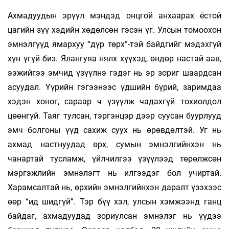
Ахмадуудын эрүүл мэндэд онцгой анхаарах ёстой
цагийн зүү хэдийн хөдөлсөн гэсэн үг. Улсын томоохон
эмнэлгүүд ямархуу “дүр төрх”-тэй байдгийг мэдэхгүй
хүн үгүй биз. Ялангуяа нялх хүүхэд, өндөр настай аав,
ээжийгээ эмчид үзүүлнэ гэдэг нь эр зориг шаардсан
асуудал. Үүрийн гэгээнээс үдшийн бүрий, заримдаа
хэдэн хоног, сараар ч үзүүлж чадахгүй тохиолдол
цөөнгүй. Таяг тулсан, тэргэнцэр дээр суусан буурлууд
эмч болгоны үүд сахиж суух нь өрөвдөлтэй. Уг нь
ахмад настнуудад өрх, сумын эмнэлгийнхэн нь
чанартай тусламж, үйлчилгээ үзүүлээд төрөлжсөн
мэргэжлийн эмнэлэгт нь илгээдэг бол учиртай.
Харамсалтай нь, өрхийн эмнэлгийнхэн даралт үзэхээс
өөр “ид шидгүй”. Тэр бүү хэл, улсын хэмжээнд ганц
байдаг, ахмадуудад зориулсан эмнэлэг нь үүдээ