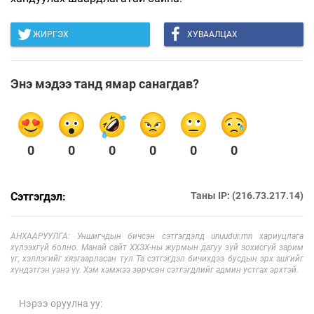
ЖИРГЭХ
ХУВААЛЦАХ
Энэ мэдээ танд ямар санагдав?
0
0
0
0
0
0
Сэтгэгдэл:
Таны IP: (216.73.217.14)
АНХААРУУЛГА: Уншигчдын бичсэн сэтгэгдэлд unuudur.mn хариуцлага
хүлээхгүй болно. Манай сайт ХХЗХ-ны журмын дагуу зүй зохисгүй зарим
үг, хэллэгийг хязгаарласан тул Та сэтгэгдэл бичихдээ бусдын эрх ашгийг
хүндэтгэн үзнэ үү. Хэм хэмжээ зөрчсөн сэтгэгдлийг админ устгах эрхтэй.