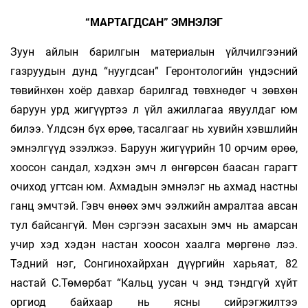
“МАРТАГДСАН” ЭМНЭЛЭГ
Зуун айлын барилгын материалын үйлчилгээний
газруудын дунд “нуугдсан” Геронтологийн үндэсний
төвийнхөн хоёр давхар барилгад төвхнөдөг ч зөвхөн
баруун урд жигүүртээ л үйл ажиллагаа явуулдаг юм
билээ. Үлдсэн бүх өрөө, тасалгааг нь хувийн хэвшлийн
эмнэлгүүд эзэлжээ. Баруун жигүүрийн 10 орчим өрөө,
хоосон сандал, хэдхэн эмч л өнгөрсөн баасан гарагт
очиход угтсан юм. Ахмадын эмнэлэг нь ахмад настны
ганц эмчтэй. Гэвч өнөөх эмч ээлжийн амралтаа авсан
тул байсангүй. Мөн сэргээн засахын эмч нь амарсан
учир хэд хэдэн настан хоосон хаалга мөргөнө лээ.
Тэдний нэг, Сонгинохайрхан дүүргийн харьяат, 82
настай С.Төмөрбат “Кальц уусан ч энд тэндгүй хүйт
оргиод байхаар нь ясны сийрэгжилтээ