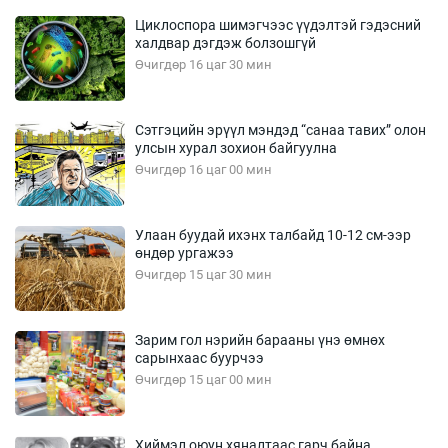
Циклоспора шимэгчээс үүдэлтэй гэдэсний
халдвар дэгдэж болзошгүй
Өчигдөр 16 цаг 30 мин
Сэтгэцийн эрүүл мэндэд “санаа тавих” олон
улсын хурал зохион байгуулна
Өчигдөр 16 цаг 00 мин
Улаан буудай ихэнх талбайд 10-12 см-ээр
өндөр ургажээ
Өчигдөр 15 цаг 30 мин
Зарим гол нэрийн барааны үнэ өмнөх
сарынхаас буурчээ
Өчигдөр 15 цаг 00 мин
Хиймэл оюун хяналтаас гарч байна