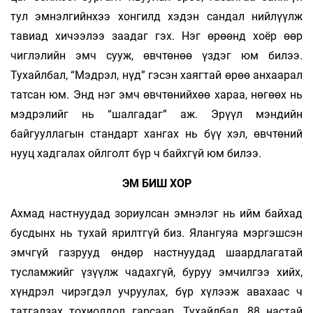
тул эмнэлгийнхээ хонгилд хэдэн сандал нийлүүлж
тавиад хичээлээ заадаг гэх. Нэг өрөөнд хоёр өөр
чиглэлийн эмч сууж, өвчтөнөө үздэг юм билээ.
Тухайлбал, “Мэдрэл, нүд” гэсэн хаягтай өрөө анхаарал
татсан юм. Энд нэг эмч өвчтөнийхөө хараа, нөгөөх нь
мэдрэлийг нь “шалгадаг” аж. Эрүүл мэндийн
байгууллагын стандарт хангах нь бүү хэл, өвчтөний
нууц хадгалах ойлголт бүр ч байхгүй юм билээ.
ЭМ БИШ ХОР
Ахмад настнуудад зориулсан эмнэлэг нь ийм байхад
бусдынх нь тухай ярилтгүй биз. Ялангуяа мэргэшсэн
эмчгүй газрууд өндөр настнуудад шаардлагатай
тусламжийг үзүүлж чадахгүй, буруу эмчилгээ хийх,
хүндрэл чирэгдэл учруулах, бүр хүлээж авахаас ч
татгалзах тохиолдол гарсаар. Тухайлбал, 88 настай