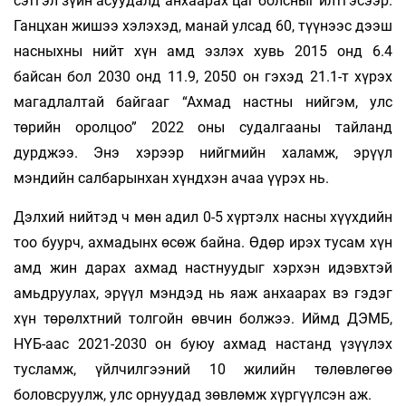
сэтгэл зүйн асуудалд анхаарах цаг болсныг илтгэсээр.
Ганцхан жишээ хэлэхэд, манай улсад 60, түүнээс дээш
насныхны нийт хүн амд эзлэх хувь 2015 онд 6.4
байсан бол 2030 онд 11.9, 2050 он гэхэд 21.1-т хүрэх
магадлалтай байгааг “Ахмад настны нийгэм, улс
төрийн оролцоо” 2022 оны судалгааны тайланд
дурджээ. Энэ хэрээр нийгмийн халамж, эрүүл
мэндийн салбарынхан хүндхэн ачаа үүрэх нь.
Дэлхий нийтэд ч мөн адил 0-5 хүртэлх насны хүүхдийн
тоо буурч, ахмадынх өсөж байна. Өдөр ирэх тусам хүн
амд жин дарах ахмад настнуудыг хэрхэн идэвхтэй
амьдруулах, эрүүл мэндэд нь яаж анхаарах вэ гэдэг
хүн төрөлхтний толгойн өвчин болжээ. Иймд ДЭМБ,
НҮБ-аас 2021-2030 он буюу ахмад настанд үзүүлэх
тусламж, үйлчилгээний 10 жилийн төлөвлөгөө
боловсруулж, улс орнуудад зөвлөмж хүргүүлсэн аж.