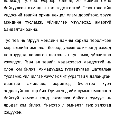
барихад тулжээ. Өөрөөр хэлбэл, 20 жилийн өмнө
байгуулсан ахмадын гэх тодотголтой Геронтологийн
үндэсний төвийн орчин нөхцөл улам доройтож, эрүүл
мэндийн тусламж, үйлчилгээ үзүүлэхэд амаргүй
байдалтай байна.
Тус төв нь Эрүүл мэндийн яамны харьяа төрөлжсөн
мэргэжлийн эмнэлэг бөгөөд улсын хэмжээнд ахмад
настнуудад лавлагаа шатлалын тусламж, үйлчилгээ
үзүүлдэг. Гэвч эл төвийг мэдэхээсээ мэддэггүй нь
олон юм билээ. Ахмадуудад гуравдугаар шатлалын
тусламж, үйлчилгээ үзүүлэх чиг үүрэгтэй ч далайцтай,
даацтай ажиллаж, зорилтод бүлэгтээ хүрч
чадаагүйгээс тэр биз. Орчин үед ийм сумын эмнэлэг ч
байхгүй хэмээн тэнд ажиллаж байсан хүмүүс нь
ярьдаг юм билээ. Үнэхээр л эмнэлэг гэж хэлэхэд
хэцүүхэн.