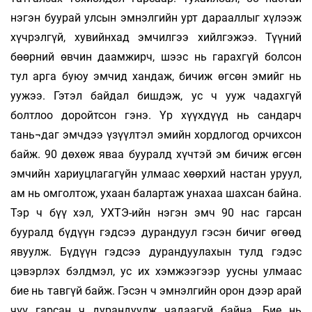
нэгэн буурай улсын эмнэлгийн урт дарааллыг хүлээж
хүчрэлгүй, хувийнхад эмчилгээ хийлгэжээ. Түүний
бөөрний өвчин даамжирч, шээс нь гарахгүй болсон
тул арга буюу эмчид хандаж, бичиж өгсөн эмийг нь
уужээ. Гэтэл байдал бишдэж, ус ч ууж чадахгүй
болтлоо доройтсон гэнэ. Үр хүүхдүүд нь сандарч
тань¬даг эмчдээ үзүүлтэл эмийн хордлогод орчихсон
байж. 90 дөхөж яваа бууралд хүчтэй эм бичиж өгсөн
эмчийн хариуцлагагүйн улмаас хөөрхий настан уруул,
ам нь омголтож, ухаан балартаж унахаа шахсан байна.
Тэр ч бүү хэл, УХТЭ-ийн нэгэн эмч 90 нас гарсан
бууралд бүдүүн гэдсээ дурандуул гэсэн бичиг өгөөд
явуулж. Бүдүүн гэдсээ дурандуулахын тулд гэдэс
цэвэрлэх бэлдмэл, ус их хэмжээгээр уусны улмаас
бие нь тавгүй байж. Гэсэн ч эмнэлгийн орон дээр арай
чүү гарсан ч дурандуулж чадаагүй байна. Бие нь