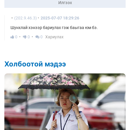
Илгээх
(202.9.46.3)
2025-07-07 18:29:26
Шунхлай хэнээр бариулах гэж баыгаа юм бэ.
0
0
0
Хариулах
Холбоотой мэдээ