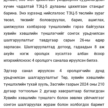
хүчин чадалтай ТЭЦ-5 дулааны цахилгаан станцыг
барина. Энэ хүрээнд нийслэлээс ТЭЦ-5 төслийн зураг
төсөл, төсвийг боловсруулах, барих, ашиглах,
шилжүүлэх хэлбэрээр түншлэлийн гэрээ байгуулах
хувийн хэвшлийн түншлэгчийг сонгох урьдчилсан
шалгаруулалтыг тавдугаар сарын 26-ны өдөр
зарласан. Шалгаруулалтад дотоод, гадаадын 8 аж
ахуйн нэгж оролцох хүсэлтээ албан ёсоор
илэрхийлснээс 4 оролцогч саналаа ирүүлсэн билээ.
Эдгээр санал ирүүлсэн 4 оролцогчийн дунд
урьдчилсан шалгаруулалтыг Төр, хувийн хэвшлийн
түншлэлийн тухай хууль, Засгийн газрын 2024 оны 210
дугаар тогтоолын 2 дугаар хавсралтаар батлагдсан
Хувийн хэвшлийн түншлэгч болон зөвлөх үйлчилгээг
сонгон шалгаруулах журам болон холбогдох баримт