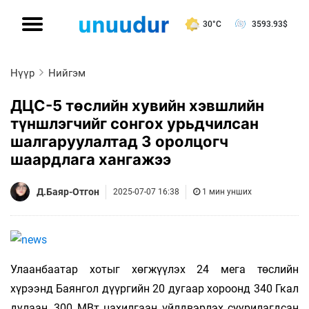
30°C
3593.93
$
Нүүр
Нийгэм
ДЦС-5 төслийн хувийн хэвшлийн
түншлэгчийг сонгох урьдчилсан
шалгаруулалтад 3 оролцогч
шаардлага хангажээ
Д.Баяр-Отгон
2025-07-07 16:38
1 мин унших
Улаанбаатар хотыг хөгжүүлэх 24 мега төслийн
хүрээнд Баянгол дүүргийн 20 дугаар хороонд 340 Гкал
дулаан, 300 МВт цахилгаан үйлдвэрлэх суурилагдсан