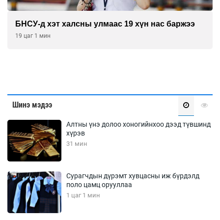
БНСУ-д хэт халсны улмаас 19 хүн нас баржээ
19 цаг 1 мин
Шинэ мэдээ
Алтны үнэ долоо хоногийнхоо дээд түвшинд
хүрэв
31 мин
Сурагчдын дүрэмт хувцасны иж бүрдэлд
поло цамц орууллаа
1 цаг 1 мин