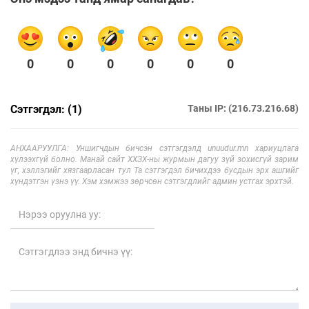
0
0
0
0
0
0
Сэтгэгдэл: (1)
Таны IP: (216.73.216.68)
АНХААРУУЛГА: Уншигчдын бичсэн сэтгэгдэлд unuudur.mn хариуцлага
хүлээхгүй болно. Манай сайт ХХЗХ-ны журмын дагуу зүй зохисгүй зарим
үг, хэллэгийг хязгаарласан тул Та сэтгэгдэл бичихдээ бусдын эрх ашгийг
хүндэтгэн үзнэ үү. Хэм хэмжээ зөрчсөн сэтгэгдлийг админ устгах эрхтэй.