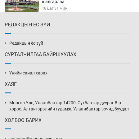
шалгарлаа
18 цаг 31 мин
РЕДАКЦЫН ЁС ЗҮЙ
БНСУ-д хэт халсны улмаас 19 хүн нас
баржээ
19 цаг 1 мин
Редакцын ёс зүй
СУРТАЛЧИЛГАА БАЙРШУУЛАХ
“DeepSeek” компани ӨМӨЗО-д хиймэл оюуны
дата төв байгуулахаар төлөвлөж байна
Үнийн санал харах
19 цаг 31 мин
ХАЯГ
Дашчойлин хийд жуулчдад зориулсан тусгай
үйлчилгээ үзүүлж эхэлжээ
Монгол Улс, Улаанбаатар 14200, Сүхбаатар дүүрэг 8-р
19 цаг 31 мин
хороо, Алтангэрэлийн гудамж, Улаанбаатар зочид буудал
ХОЛБОО БАРИХ
Манайхан Тайванийн I, II багийнхантай
өрсөлдөх нь
unuudur@mongolnews.mn
20 цаг 1 мин