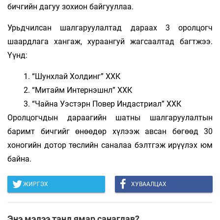
бичгийн дагуу зохион байгууллаа.
Урьдчилсан шалгаруулалтад дараах 3 оролцогч
шаардлага хангаж, хураангуй жагсаалтад багтжээ.
Үүнд:
“Шунхлай Холдинг” ХХК
“Митайм Интернэшнл” ХХК
“Чайна Уэстэрн Повер Индастриал” ХХК
Оролцогчдын дараагийн шатны шалгаруулалтын
баримт бичгийг өнөөдөр хүлээж авсан бөгөөд 30
хоногийн дотор төслийн саналаа бэлтгэж ирүүлэх юм
байна.
ЖИРГЭХ
ХУВААЛЦАХ
Энэ мэдээ танд ямар санагдав?