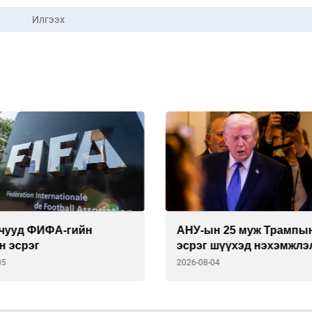
Илгээх
н 25 муж Трампын
Онош нь бүү хэл, ул мөр
 шүүхэд нэхэмжлэл
олдоогүй онгоцны ослу
04
2026-08-04