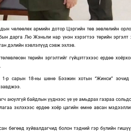
рдын чөлөөлөх армийн дотор Цэргийн төв зөвлөлийн орло
ын дарга Лю Жэньли нар үнэн хэрэгтээ төрийн эргэлт 
тан дэлийн хэвлэлүүд сэвж эхлэв.
лөвлөсөн төрийн эргэлтийг гүйцэтгэхээс ердөө хоёрхо
.
д 1-р сарын 18-ны шөнө Бээжин хотын “Жинси” зочид
 завджээ.
гч аюулгүй байдлын үүднээс үе үе амьдрах газраа сольдо
агаа эхлэхээс ердөө хоёр цагийн өмнө авсан мэдээлли
н бөгөөд хуйвалдагчид болон тэдний гэр бүлийн гишүү