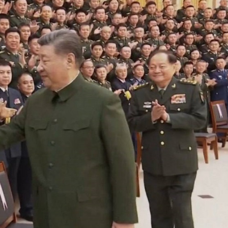
Ханш
Хэрэг з
Эрэлттэй мэдээ
Эрүүл м
Хууль ёс
Хүмүүс
Албаны 
Бусад
Life style
Ярилцл
Зөвлөгөө
Хоймор
Өнөөдрийн тухай
Уншигч-
өл