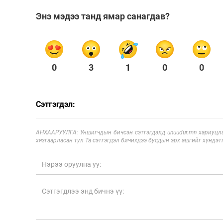
Энэ мэдээ танд ямар санагдав?
0
3
1
0
0
Сэтгэгдэл:
АНХААРУУЛГА: Уншигчдын бичсэн сэтгэгдэлд unuudur.mn хариуцла
хязгаарласан тул Та сэтгэгдэл бичихдээ бусдын эрх ашгийг хүндэтг