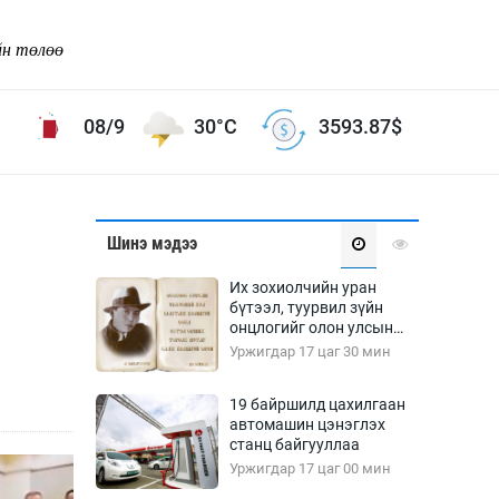
йн төлөө
08/9
30°C
3593.87
$
Соёл урлаг
Шинэ мэдээ
ой хөгжлийн зорилго -
Сонгодог урлаг
Их зохиолчийн уран
Ардын урлаг
бүтээл, туурвил зүйн
онцлогийг олон улсын
Дүрслэх урлаг
судлаачид хэлэлцлээ
Уржигдар 17 цаг 30 мин
Өв соёл
таг
Кино урлаг
19 байршилд цахилгаан
автомашин цэнэглэх
 орчин
Цирк
станц байгууллаа
ол
Уржигдар 17 цаг 00 мин
Рок поп, хип хоп
энд