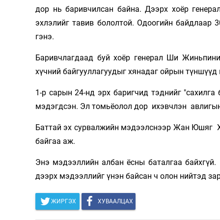
дор нь баривчилсан байна. Дээрх хоёр генера
эхлэлийг тавив бололтой. Одоогийн байдлаар 
гэнэ.
Баривчлагдаад буй хоёр генерал Ши Жиньпиний
хүчний байгууллагуудыг хянадаг ойрын түншүүд 
1-р сарын 24-нд эрх баригчид тэднийг "сахилга
мэдэгдсэн. Эл томьёолол дор ихэвчлэн авлигын
Баттай эх сурвалжийн мэдээлснээр Жан Юшяг Х
байгаа аж.
Энэ мэдээллийн албан ёсны баталгаа байхгүй.
дээрх мэдээллийг үнэн байсан ч олон нийтэд за
ЖИРГЭХ
ХУВААЛЦАХ