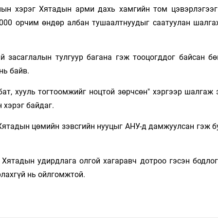
лын хэрэг Хятадын арми дахь хамгийн том цэвэрлэгээг
3000 орчим өндөр албан тушаалтнуудыг саатуулан шалга
 засаглалын тулгуур багана гэж тооцогддог байсан бө
нь байв.
 бат, хууль тогтоомжийг ноцтой зөрчсөн" хэргээр шалгаж
 хэрэг байдаг.
ятадын цөмийн зэвсгийн нууцыг АНУ-д дамжуулсан гэж б
 Хятадын удирдлага олгой хагаравч дотроо гэсэн бодлог
рлахгүй нь ойлгомжтой.