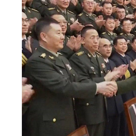
126-гийн НЭГ
Ертөнц
Спорт
Нийгэм
Бөх
Техник технологи
Сагсан бөмбөг
Шинжлэх ухаан
Хөлбөмбөг
Сонин хачин
Олимпын төрөл
Дэлхийн монгол
Тулааны спорт
Олимпын бус төр