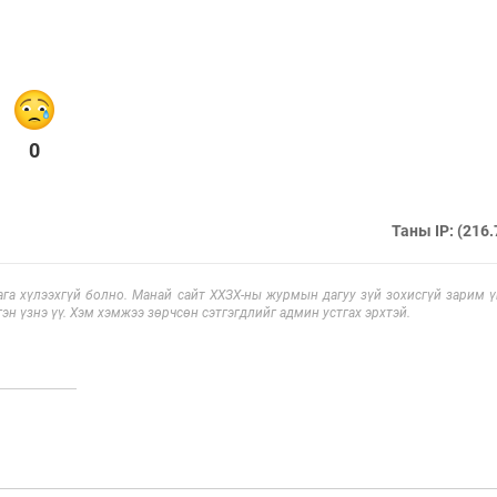
0
Таны IP: (216.
га хүлээхгүй болно. Манай сайт ХХЗХ-ны журмын дагуу зүй зохисгүй зарим үг
эн үзнэ үү. Хэм хэмжээ зөрчсөн сэтгэгдлийг админ устгах эрхтэй.