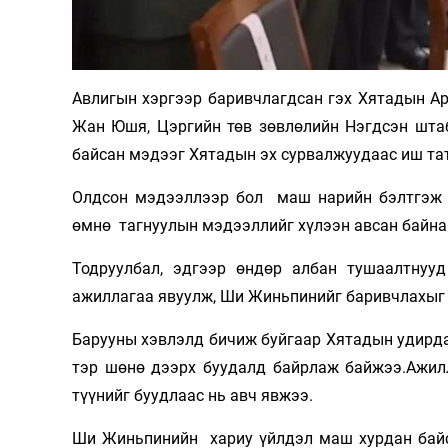
Олимп 2024
Авлигын хэргээр баривчлагдсан гэх Хятадын А
Жан Юшя, Цэргийн төв зөвлөлийн Нэгдсэн штаб
байсан мэдээг Хятадын эх сурвалжуудаас иш та
Олдсон мэдээллээр бол маш нарийн бэлтгэж тө
өмнө тагнуулын мэдээллийг хүлээн авсан байна
Тодруулбал, эдгээр өндөр албан тушаалтнуу
ажиллагаа явуулж, Ши Жиньпинийг баривчлахыг
Барууны хэвлэлд бичиж буйгаар Хятадын удирда
тэр шөнө дээрх буудалд байрлаж байжээ.Ажилл
түүнийг буудлаас нь авч явжээ.
Ши Жиньпинийн хариу үйлдэл маш хурдан байса