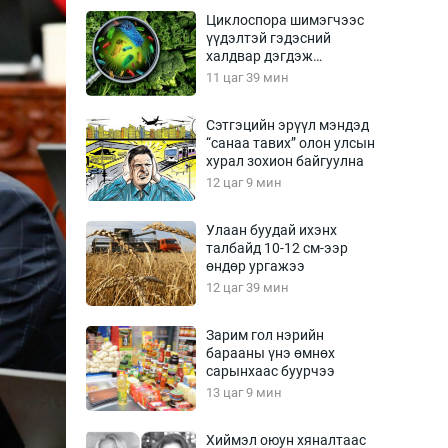
Урлагтай яриа
Циклоспора шимэгчээс
өрчил
үүдэлтэй гэдэсний
халдвар дэгдэж
энд-Эрхэм баян
болзошгүй
11 цаг 39 мин
Сэтгэцийн эрүүл мэндэд
“санаа тавих” олон улсын
хүний үг
хурал зохион байгуулна
12 цаг 9 мин
Улаан буудай ихэнх
талбайд 10-12 см-ээр
ага
Бусад
өндөр ургажээ
12 цаг 39 мин
Фото
сурвалжлагч
Видео
Зарим гол нэрийн
Инфографик
барааны үнэ өмнөх
сарынхаас буурчээ
Санал асуулга
13 цаг 9 мин
Хиймэл оюун хяналтаас