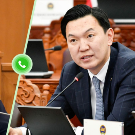
Ханш
Хэрэг з
Эрэлттэй мэдээ
Эрүүл м
Хууль ёс
Хүмүүс
Албаны 
Бусад
Life style
Ярилцл
Зөвлөгөө
Хоймор
Өнөөдрийн тухай
Уншигч-
өл