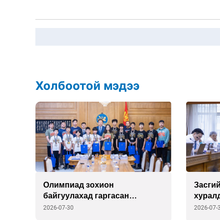
Холбоотой мэдээ
г
Олимпиад зохион
Засгий
байгуулахад гаргасан
хурал
”
зардлыг улсаас шийдэж
2026-07-30
2026-07-
өгөхөөр болов