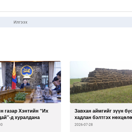
Илгээх
н газар Хэнтийн “Их
Завхан аймгийг зүүн бү
дай”-д хуралдана
хадлан бэлтгэх нөхцөл
хангана
30
2026-07-28