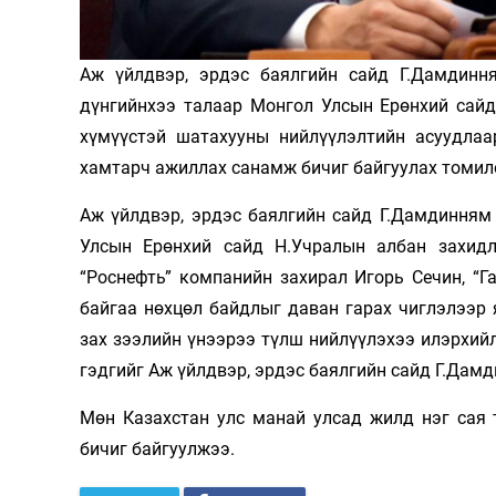
Олимп 2024
Аж үйлдвэр, эрдэс баялгийн сайд Г.Дамдин
дүнгийнхээ талаар Монгол Улсын Ерөнхий сайд
хүмүүстэй шатахууны нийлүүлэлтийн асуудлаа
хамтарч ажиллах санамж бичиг байгуулах томил
Аж үйлдвэр, эрдэс баялгийн сайд Г.Дамдинням
Улсын Ерөнхий сайд Н.Учралын албан захид
“Роснефть” компанийн захирал Игорь Сечин, “
байгаа нөхцөл байдлыг даван гарах чиглэлээр
зах зээлийн үнээрээ түлш нийлүүлэхээ илэрхийл
гэдгийг Аж үйлдвэр, эрдэс баялгийн сайд Г.Дам
Мөн Казахстан улс манай улсад жилд нэг сая 
бичиг байгуулжээ.