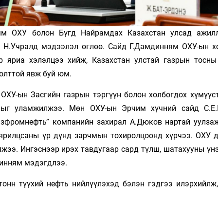
ням ОХУ болон Бүгд Найрамдах Казахстан улсад ажил
 Н.Учралд мэдээлэл өглөө. Сайд Г.Дамдинням ОХУ-ын х
р яриа хэлэлцээ хийж, Казахстан улстай газрын тосны
олттой явж буй юм.
 ОХУ-ын Засгийн газрын тэргүүн болон холбогдох хүмүүс
лыг уламжилжээ. Мөн ОХУ-ын Эрчим хүчний сайд С.Е.
Газфромнефть” компанийн захирал А.Дюков нартай уулзаж
 ярилцсаны үр дүнд зарчмын тохиролцоонд хүрчээ. ОХУ 
жээ. Ингэснээр ирэх тавдугаар сард түлш, шатахууны үнэ
динням мэдэгдлээ.
тонн түүхий нефть нийлүүлэхэд бэлэн гэдгээ илэрхийлж