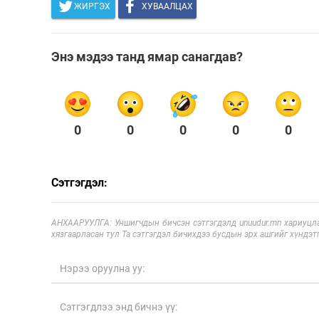
ЖИРГЭХ
ХУВААЛЦАХ
Энэ мэдээ танд ямар санагдав?
0
0
0
0
0
Сэтгэгдэл:
АНХААРУУЛГА: Уншигчдын бичсэн сэтгэгдэлд unuudur.mn хариуцла
хязгаарласан тул Та сэтгэгдэл бичихдээ бусдын эрх ашгийг хүндэтг