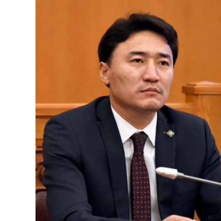
126-гийн НЭГ
Ертөнц
Спорт
Нийгэм
Бөх
Техник технологи
Сагсан бөмбөг
Шинжлэх ухаан
Хөлбөмбөг
Сонин хачин
Олимпын төрөл
Дэлхийн монгол
Тулааны спорт
Олимпын бус төр