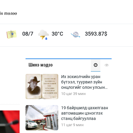
йн төлөө
08/7
30°C
3593.87
$
Соёл урлаг
Шинэ мэдээ
ой хөгжлийн зорилго -
Сонгодог урлаг
Их зохиолчийн уран
Ардын урлаг
бүтээл, туурвил зүйн
онцлогийг олон улсын
Дүрслэх урлаг
судлаачид хэлэлцлээ
10 цаг 39 мин
Өв соёл
таг
Кино урлаг
19 байршилд цахилгаан
автомашин цэнэглэх
 орчин
Цирк
станц байгууллаа
ол
11 цаг 9 мин
Рок поп, хип хоп
энд