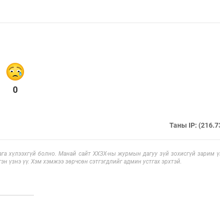
0
Таны IP: (216.7
га хүлээхгүй болно. Манай сайт ХХЗХ-ны журмын дагуу зүй зохисгүй зарим үг
эн үзнэ үү. Хэм хэмжээ зөрчсөн сэтгэгдлийг админ устгах эрхтэй.