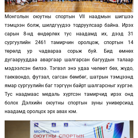
Монголын оюутны спортын VII наадмын шигшээ
тэмцээн болж, шилдгүүдээ тодруулсаар байна. Ирэх
сарын 8-нд өндөрлөх тус наадамд их, дээд 31
сургуулийн 2461 тамирчин оролцож, спортын 14
төрөлд ур чадвараа сорьж буй. Бид өмнөх
дугаарууддаа аваргаар шалгарсан багуудын талаар
мэдээлсэн билээ. Тэгвэл энэ удаа чөлөөт бөх, жүдо,
таеквондо, футзал, сагсан бөмбөг, шатрын тэмцээнд
ямар сургуулийн баг тэргүүн байрт шалгарсныг хүргэе.
Тус наадмаас медаль хүртсэн тамирчид ирэх онд
болох Дэлхийн оюутны спортын зуны универсиад
наадамд оролцох эрх авах юм.