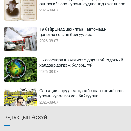
онцлогийг олон улсын судлаачид хэлэлцлээ
2026-08-07
19 байршилд цахилгаан автомашин
цэнэглэх станц байгууллаа
2026-08-07
Циклоспора шимэгчээс үүдэлтэй гэдэсний
халдвар дэгдэж болзошгүй
2026-08-07
Сэтгэцийн эрүүл мэндэд “санаа тавих” олон
улсын хурал зохион байгуулна
2026-08-07
РЕДАКЦЫН ЁС ЗҮЙ
Улаан буудай ихэнх талбайд 10-12 см-ээр
өндөр ургажээ