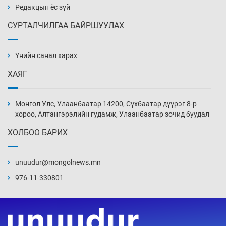
2026-08-07
Редакцын ёс зүй
СУРТАЛЧИЛГАА БАЙРШУУЛАХ
Зарим гол нэрийн барааны үнэ өмнөх
сарынхаас буурчээ
Үнийн санал харах
2026-08-07
ХАЯГ
Хиймэл оюун хяналтаас гарч байна
2026-08-07
Монгол Улс, Улаанбаатар 14200, Сүхбаатар дүүрэг 8-р
хороо, Алтангэрэлийн гудамж, Улаанбаатар зочид буудал
ХОЛБОО БАРИХ
Эмэгтэйчүүд Бээжин, эрэгтэйчүүд Японд
бэлтгэл базаахаар хилийн дээс алхлаа
unuudur@mongolnews.mn
2026-08-07
976-11-330801
АНУ-ын Цэргийн кибер командлалаын
ажилтнууд амиа хорлох явдал эрс
нэмэгджээ
2026-08-07