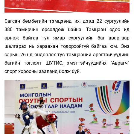
Сагсан бөмбөгийн тэмцээнд их, дээд 22 сургуулийн
380 тамирчин өрсөлдөж байна. Тэмцээн одоо ид
өрнөж байгаа тул ямар сургуулийн баг аваргаар
шалгарах нь хараахан тодорхойгүй байгаа юм. Энэ
сарын 26-нд өндөрлөх тус тэмцээний эрэгтэйчүүдийн
багийн тоглолт ШУТИС, эмэгтэйчүүдийнх “Аврагч”
спорт хорооны зааланд болж буй.