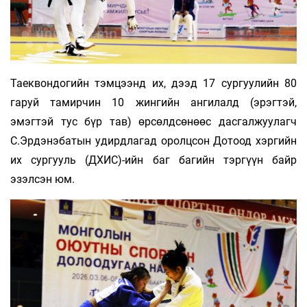
Таеквондогийн тэмцээнд их, дээд 17 сургуулийн 80
гаруй тамирчин 10 жингийн ангилалд (эрэгтэй,
эмэгтэй тус бүр тав) өрсөлдсөнөөс дасгалжуулагч
С.Эрдэнэбатын удирдлагад оролцсон До­тоод хэргийн
их сургууль (ДХИС)-ийн баг багийн тэргүүн байр
эзэлсэн юм.