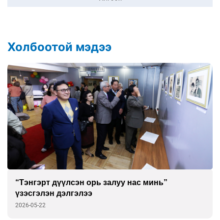
Холбоотой мэдээ
энгэрт дүүлсэн орь залуу нас минь”
Хо
эсгэлэн дэлгэлээ
ч
6-05-22
202