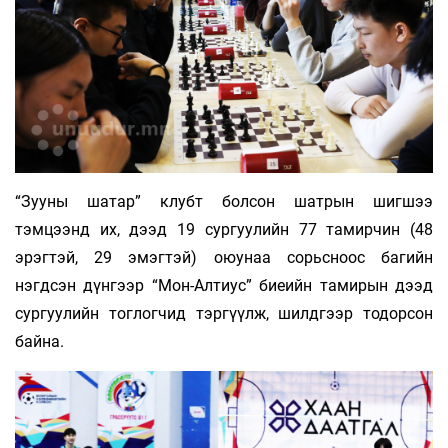
“Зууны шатар” клубт болсон шатрын шигшээ
тэмцээнд их, дээд 19 сургуулийн 77 тамирчин (48
эрэгтэй, 29 эмэгтэй) оюунаа сорьсноос багийн
нэгдсэн дүнгээр “Мон-Алтиус” биеийн тамирын дээд
сургуулийн тоглогчид тэргүүлж, шилдгээр тодорсон
байна.