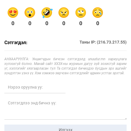
0
0
0
0
0
0
Сэтгэгдэл:
Таны IP: (216.73.217.55)
АНХААРУУЛГА: Уншигчдын бичсэн сэтгэгдэлд unuudur.mn хариуцлага
хүлээхгүй болно. Манай сайт ХХЗХ-ны журмын дагуу зүй зохисгүй зарим
үг, хэллэгийг хязгаарласан тул Та сэтгэгдэл бичихдээ бусдын эрх ашгийг
хүндэтгэн үзнэ үү. Хэм хэмжээ зөрчсөн сэтгэгдлийг админ устгах эрхтэй.
Илгээх