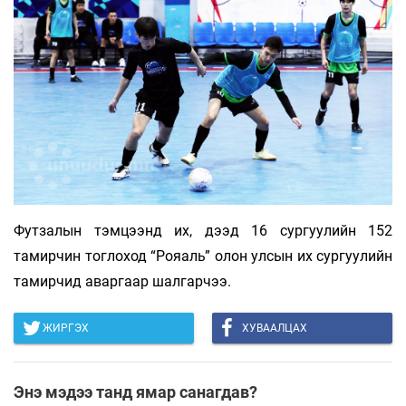
Футзалын тэмцээнд их, дээд 16 сургуулийн 152
тамирчин тоглоход “Рояаль” олон улсын их сургуулийн
тамирчид аваргаар шалгарчээ.
ЖИРГЭХ
ХУВААЛЦАХ
Энэ мэдээ танд ямар санагдав?