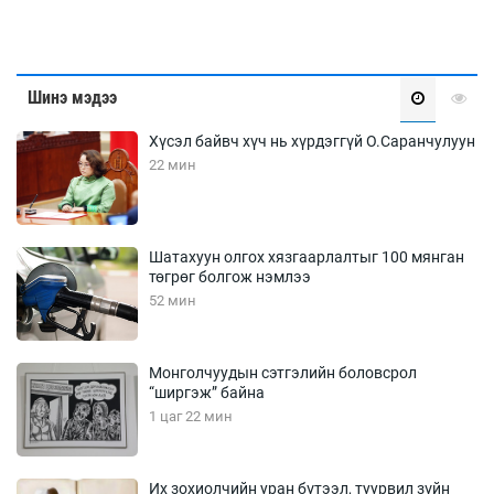
Шинэ мэдээ
Хүсэл байвч хүч нь хүрдэггүй О.Саранчулуун
22 мин
Шатахуун олгох хязгаарлалтыг 100 мянган
төгрөг болгож нэмлээ
52 мин
Монголчуудын сэтгэлийн боловсрол
“ширгэж” байна
1 цаг 22 мин
Их зохиолчийн уран бүтээл, туурвил зүйн