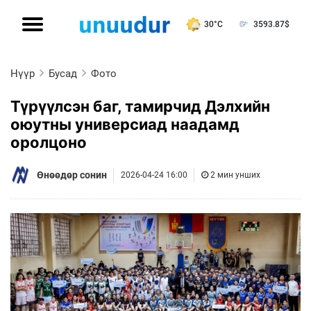
30°C
3593.87
$
Нүүр
Бусад
Фото
Түрүүлсэн баг, тамирчид Дэлхийн
оюутны универсиад наадамд
оролцоно
Өнөөдөр сонин
2026-04-24 16:00
2 мин унших