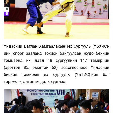
Үндэсний Батлан Хамгаалахын Их Сургууль (ҮБХИС)-
ийн спорт зааланд зохион байгуулсан жүдо бөхийн
тэмцээнд их, дээд 18 сургуулийн 147 тамирчин
(эрэгтэй 85, эмэгтэй 62) зодоглосноос Үндэсний
биеийн тамирын их сургууль (ҮБТИС)-ийн баг
тэргүүлж, алтан медаль хүртлээ.