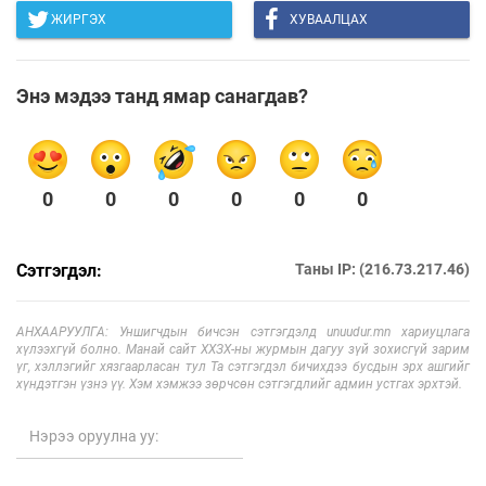
ЖИРГЭХ
ХУВААЛЦАХ
Энэ мэдээ танд ямар санагдав?
0
0
0
0
0
0
Сэтгэгдэл:
Таны IP: (216.73.217.46)
АНХААРУУЛГА: Уншигчдын бичсэн сэтгэгдэлд unuudur.mn хариуцлага
хүлээхгүй болно. Манай сайт ХХЗХ-ны журмын дагуу зүй зохисгүй зарим
үг, хэллэгийг хязгаарласан тул Та сэтгэгдэл бичихдээ бусдын эрх ашгийг
хүндэтгэн үзнэ үү. Хэм хэмжээ зөрчсөн сэтгэгдлийг админ устгах эрхтэй.