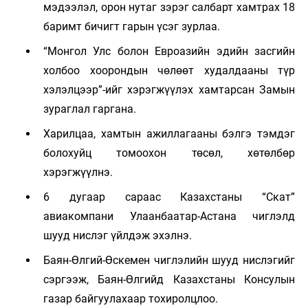
мэдээлэл, орон нутаг зэрэг салбарт хамтрах 18
баримт бичигт гарын үсэг зурлаа.
“Монгол Улс болон Евроазийн эдийн засгийн
холбоо хоорондын чөлөөт худалдааны түр
хэлэлцээр”-ийг хэрэгжүүлэх хамтарсан Замын
зураглал гаргана.
Харилцаа, хамтын ажиллагааны бэлгэ тэмдэг
болохуйц томоохон төсөл, хөтөлбөр
хэрэгжүүлнэ.
6 дугаар сараас Казахстаны “Скат”
авиакомпани Улаанбаатар-Астана чиглэлд
шууд нислэг үйлдэж эхэлнэ.
Баян-Өлгий-Өскемен чиглэлийн шууд нислэгийг
сэргээж, Баян-Өлгийд Казахстаны Консулын
газар байгуулахаар тохиролцлоо.