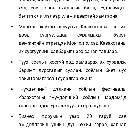
хэл, соёл, орон судлалын багш, судлаачдыг
бэлтгэх чиглэлээр улам идэвхтэй хамтарна.
Монгол оюутан залуусыг Казахстаны тал их,
дээд сургуульдаа суралцахыг бүрэн
дэмжихийн зэрэгцээ Монгол Улсад Казахстаны
их сургуулийн салбарыг нээх санал тавилаа.
Түүх, соёлын хосгүй өвд хамаарах эх сурвалж,
баримт дурсгалыг судлан, соёлын биет бус
өвийн хамтарсан судалгаа хийнэ.
“Нүүдэлчин” дэлхийн соёлын фестиваль,
Казахстаны “Нүүдэлчний соёлын наадам”-д
төлөөлөгчдөө үргэлжлүүлэн оролцуулна.
Бизнес форумын үеэр 20 гаруй сая
ам.долларын үнийн дүн бүхий гэрээ, хэлцэл