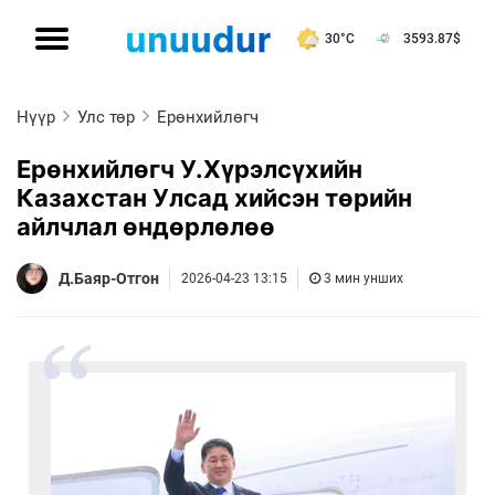
30°C
3593.87
$
Нүүр
Улс төр
Ерөнхийлөгч
Ерөнхийлөгч У.Хүрэлсүхийн
Казахстан Улсад хийсэн төрийн
айлчлал өндөрлөлөө
Д.Баяр-Отгон
2026-04-23 13:15
3 мин унших