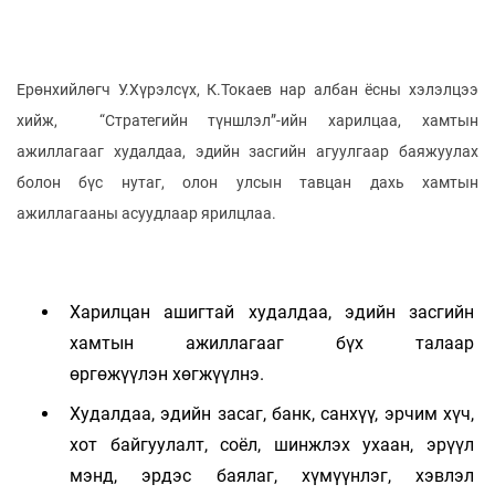
Ерөнхийлөгч У.Хүрэлсүх, К.Токаев нар албан ёсны хэлэлцээ
хийж, “Стратегийн түншлэл”-ийн харилцаа, хамтын
ажиллагааг худалдаа, эдийн засгийн агуулгаар баяжуулах
болон бүс нутаг, олон улсын тавцан дахь хамтын
ажиллагааны асуудлаар ярилцлаа.
Харилцан ашигтай худалдаа, эдийн засгийн
хамтын ажиллагааг бүх талаар
өргөжүүлэн хөгжүүлнэ.
Худалдаа, эдийн засаг, банк, санхүү, эрчим хүч,
хот байгуулалт, соёл, шинжлэх ухаан, эрүүл
мэнд, эрдэс баялаг, хүмүүнлэг, хэвлэл