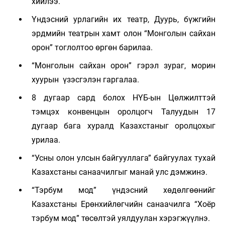
хийлээ.
Үндэсний урлагийн их театр, Дуурь, бүжгийн
эрдмийн театрын хамт олон “Монголын сайхан
орон” тоглолтоо өргөн барилаа.
“Монголын сайхан орон” гэрэл зураг, морин
хуурын үзэсгэлэн гаргалаа.
8 дугаар сард болох НҮБ-ын Цөлжилттэй
тэмцэх конвенцын оролцогч Талуудын 17
дугаар бага хуралд Казахстаныг оролцохыг
урилаа.
“Усны олон улсын байгууллага” байгуулах тухай
Казахстаны санаачилгыг манай улс дэмжинэ.
“Тэрбум мод” үндэсний хөдөлгөөнийг
Казахстаны Ерөнхийлөгчийн санаачилга “Хоёр
тэрбум мод” төсөлтэй уялдуулан хэрэгжүүлнэ.