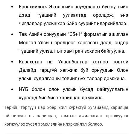
Ерөнхийлөгч Экологийн асуудлаарх бүс нутгийн
дээд түвшний уулзалтад оролцож, энэ
чиглэлээр улсынхаа байр суурийг илэрхийллээ.
Төв Азийн орнуудын “С5+1” форматыг ашиглан
Монгол Улсын оролцоог хангасан дээд, өндөр
түвшний уулзалтыг хамтран зохион байгуулна.
Казахстан нь Улаанбаатар хотноо төвтэй
Далайд гарцгүй хөгжиж буй орнуудын Олон
улсын судалгааны төвийг бүх талаар дэмжинэ.
НҮБ болон олон улсын бусад байгууллагын
хүрээнд бие биеэ харилцан дэмжинэ.
Төрийн тэргүүн нар хоёр жил хүрэхгүй хугацаанд харилцан
айлчилсан нь харилцаа, хамтын ажиллагааг өргөжүүлэн
хөгжүүлэх хүсэл эрмэлзлийн илэрхийлэл боллоо.