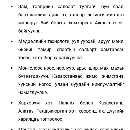
Зам, тээврийн салбарт тулгарч буй саад,
бэрхшээлийг арилгах, тээвэр, логистикийн дөт
маршрут бий болгох хамтарсан Ажлын хэсэг
байгуулна.
Мэдээллийн технологи, уул уурхай, эрүүл мэнд,
биеийн тамир, спортын салбарт хамтарсан
төсөл, хөтөлбөр хэрэгжүүлнэ.
Монголоос ноос, ноолуур, арьс, шир, мах, махан
бүтээгдэхүүн, Казахстанаас жимс, жимсгэнэ,
хүнсний ногоо, улаан буудайн нийлүүлэлтийг
нэмэгдүүлнэ.
Хархорум хот, Налайх болон Казахстаны
Алатау, Талдык-орган хот хооронд ах, дүүгийн
харилцаа тогтоолоо.
Монгол, казах судлалыг хөгжүүлэх, хоёр улсын