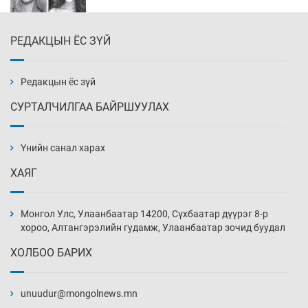
РЕДАКЦЫН ЁС ЗҮЙ
Эмэгтэйчүүд Бээжин, эрэгтэйчүүд Японд
бэлтгэл базаахаар хилийн дээс алхлаа
Өчигдөр 14 цаг 00 мин
Редакцын ёс зүй
СУРТАЛЧИЛГАА БАЙРШУУЛАХ
АНУ-ын Цэргийн кибер командлалаын
ажилтнууд амиа хорлох явдал эрс
нэмэгджээ
Үнийн санал харах
Өчигдөр 13 цаг 52 мин
ХАЯГ
Монголын шигшээ Хонконгийн багийг ялж,
эхний хожлоо авлаа
Монгол Улс, Улаанбаатар 14200, Сүхбаатар дүүрэг 8-р
Өчигдөр 13 цаг 30 мин
хороо, Алтангэрэлийн гудамж, Улаанбаатар зочид буудал
ХОЛБОО БАРИХ
Техникийн өндөр үзүүлэлттэй агаарын хөлөг
худалдан авах хүсэлтээ уламжлав
unuudur@mongolnews.mn
Өчигдөр 13 цаг 00 мин