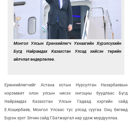
Монгол Улсын Ерөнхийлөгч Ухнаагийн Хүрэлсүхийн
Бүгд Найрамдах Казахстан Улсад хийсэн төрийн
айлчлал өндөрлөлөө.
Ерөнхийлөгчийг Астана хотын Нурсултан Назарбаевын
нэрэмжит олон улсын нисэх онгоцны буудлаас Бүгд
Найрамдах Казахстан Улсын Гадаад хэргийн сайд
Е.Кошербаев, Монгол Улсаас тус улсад суугаа Онц бөгөөд
Бүрэн эрхт Элчин сайд Г.Батжаргал нар үдэж мордууллаа.