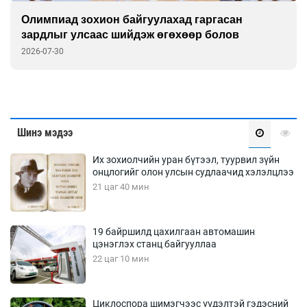
Олимпиад зохион байгуулахад гаргасан
зардлыг улсаас шийдэж өгөхөөр болов
2026-07-30
Шинэ мэдээ
Их зохиолчийн уран бүтээл, туурвил зүйн
онцлогийг олон улсын судлаачид хэлэлцлээ
21 цаг 40 мин
19 байршилд цахилгаан автомашин
цэнэглэх станц байгууллаа
22 цаг 10 мин
Циклоспора шимэгчээс үүдэлтэй гэдэсний