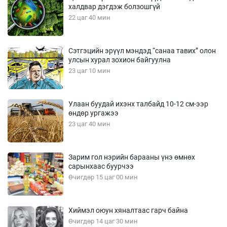
халдвар дэгдэж болзошгүй
22 цаг 40 мин
Сэтгэцийн эрүүл мэндэд “санаа тавих” олон
улсын хурал зохион байгуулна
23 цаг 10 мин
Улаан буудай ихэнх талбайд 10-12 см-ээр
өндөр ургажээ
23 цаг 40 мин
Зарим гол нэрийн барааны үнэ өмнөх
сарынхаас буурчээ
Өчигдөр 15 цаг 00 мин
Хиймэл оюун хяналтаас гарч байна
Өчигдөр 14 цаг 30 мин