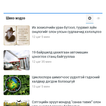
Шинэ мэдээ
Их зохиолчийн уран бүтээл, туурвил зүйн
онцлогийг олон улсын судлаачид хэлэлцлээ
12 цаг 5 мин
19 байршилд цахилгаан автомашин
цэнэглэх станц байгууллаа
12 цаг 35 мин
Циклоспора шимэгчээс үүдэлтэй гэдэсний
халдвар дэгдэж болзошгүй
13 цаг 5 мин
Сэтгэцийн эрүүл мэндэд “санаа тавих” олон