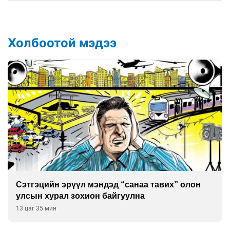
Холбоотой мэдээ
Сэтгэцийн эрүүл мэндэд “санаа тавих” олон
улсын хурал зохион байгуулна
13 цаг 35 мин