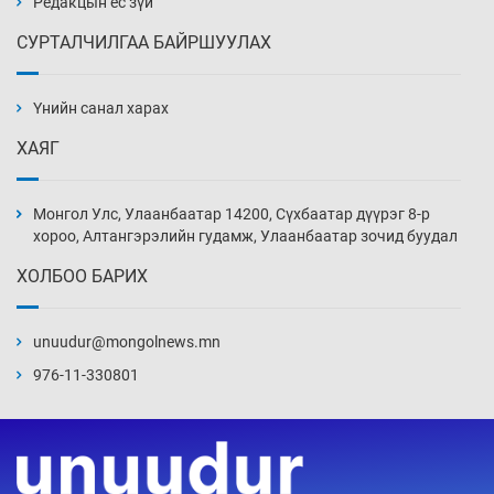
Редакцын ёс зүй
СУРТАЛЧИЛГАА БАЙРШУУЛАХ
АНУ-ын Цэргийн кибер командлалаын
ажилтнууд амиа хорлох явдал эрс
нэмэгджээ
Үнийн санал харах
15 цаг 43 мин
ХАЯГ
Монголын шигшээ Хонконгийн багийг ялж,
эхний хожлоо авлаа
Монгол Улс, Улаанбаатар 14200, Сүхбаатар дүүрэг 8-р
16 цаг 5 мин
хороо, Алтангэрэлийн гудамж, Улаанбаатар зочид буудал
ХОЛБОО БАРИХ
Техникийн өндөр үзүүлэлттэй агаарын хөлөг
худалдан авах хүсэлтээ уламжлав
unuudur@mongolnews.mn
16 цаг 35 мин
976-11-330801
“Шатахууны бус, бодлогын хомсдол
нүүрлээд байна”
17 цаг 5 мин