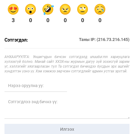
3
0
0
0
0
0
Сэтгэгдэл:
Таны IP: (216.73.216.145)
АНХААРУУЛГА: Уншигчдын бичсэн сэтгэгдэлд unuudur.mn хариуцлага
хүлээхгүй болно. Манай сайт ХХЗХ-ны журмын дагуу зүй зохисгүй зарим
үг, хэллэгийг хязгаарласан тул Та сэтгэгдэл бичихдээ бусдын эрх ашгийг
хүндэтгэн үзнэ үү. Хэм хэмжээ зөрчсөн сэтгэгдлийг админ устгах эрхтэй.
Илгээх