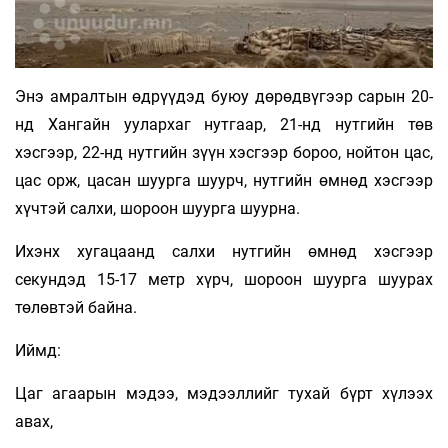
Энэ амралтын өдрүүдэд буюу дөрөдвүгээр сарын 20-
нд Хангайн уулархаг нутгаар, 21-нд нутгийн төв
хэсгээр, 22-нд нутгийн зүүн хэсгээр бороо, нойтон цас,
цас орж, цасан шуурга шуурч, нутгийн өмнөд хэсгээр
хүчтэй салхи, шороон шуурга шуурна.
Ихэнх хугацаанд салхи нутгийн өмнөд хэсгээр
секундэд 15-17 метр хүрч, шороон шуурга шуурах
төлөвтэй байна.
Иймд:
Цаг агаарын мэдээ, мэдээллийг тухай бүрт хүлээх
авах,