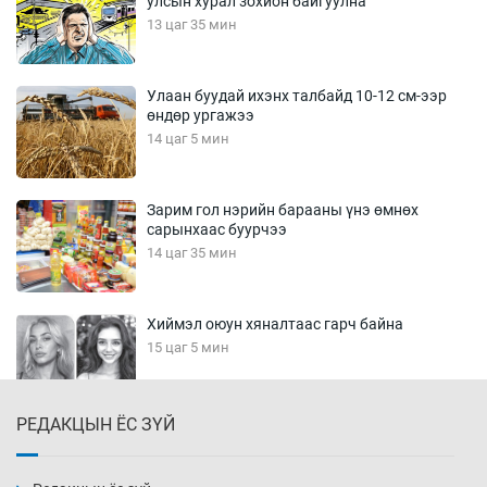
улсын хурал зохион байгуулна
13 цаг 35 мин
Улаан буудай ихэнх талбайд 10-12 см-ээр
өндөр ургажээ
14 цаг 5 мин
Зарим гол нэрийн барааны үнэ өмнөх
сарынхаас буурчээ
14 цаг 35 мин
Хиймэл оюун хяналтаас гарч байна
15 цаг 5 мин
РЕДАКЦЫН ЁС ЗҮЙ
Эмэгтэйчүүд Бээжин, эрэгтэйчүүд Японд
бэлтгэл базаахаар хилийн дээс алхлаа
15 цаг 35 мин