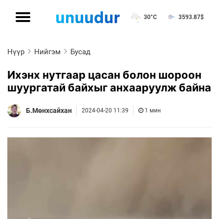
30°C
3593.87
$
Нүүр
Нийгэм
Бусад
Ихэнх нутгаар цасан болон шороон
шуургатай байхыг анхааруулж байна
Б.Мөнхсайхан
2024-04-20 11:39
1 мин