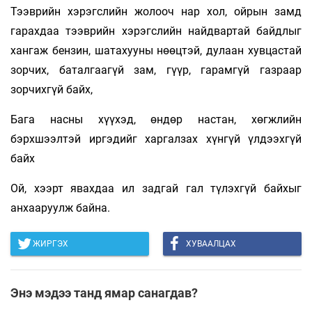
Тээврийн хэрэгслийн жолооч нар хол, ойрын замд
гарахдаа тээврийн хэрэгслийн найдвартай байдлыг
хангаж бензин, шатахууны нөөцтэй, дулаан хувцастай
зорчих, баталгаагүй зам, гүүр, гарамгүй газраар
зорчихгүй байх,
Бага насны хүүхэд, өндөр настан, хөгжлийн
бэрхшээлтэй иргэдийг харгалзах хүнгүй үлдээхгүй
байх
Ой, хээрт явахдаа ил задгай гал түлэхгүй байхыг
анхааруулж байна.
ЖИРГЭХ
ХУВААЛЦАХ
Энэ мэдээ танд ямар санагдав?