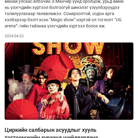
манай улсаас илбэчин Э.Манчир үүнд оролцож, урьд өмнө
нь үзэгчдийн хүртээл болгоогүй шинэлэг үзүүлбэрүүдээ
толилуулахаар төлөвлөжээ. Сонирхолтой, содон арга
хэлбэрээр бэлтгэсэн “Magic show” нэртэй эл тоглолт “UG
аrena”- гийн тайзнаа үзэгчдийн хүртээл болох аж.
2024-04-23
Циркийн салбарын асуудлыг хууль
тогтоомжийн хүрээнд шийдвэрлэнэ