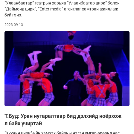
“Улаанбаатар” театрын харьяа “Улаанбаатар цирк” болон
“Даймонд цирк”, “Enter media” агентлаг хамтран ажиллаж
буй гэнэ.
2023-09-13
Т.Буд: Уран нугаралтаар бид дэлхийд ноёрхож
л байх учиртай
“Хуучин цирк”-ийн хэмээх байрны нэгэн умгар өрөөнд нас,