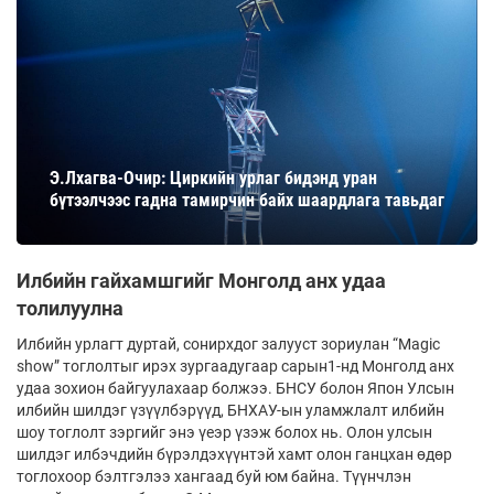
Э.Лхагва-Очир: Циркийн урлаг бидэнд уран
бүтээлчээс гадна тамирчин байх шаардлага тавьдаг
Илбийн гайхамшгийг Монголд анх удаа
толилуулна
Илбийн урлагт дуртай, сонирхдог залууст зориулан “Magic
show” тоглолтыг ирэх зургаадугаар сарын1-нд Монголд анх
удаа зохион байгуулахаар болжээ. БНСУ болон Япон Улсын
илбийн шилдэг үзүүлбэрүүд, БНХАУ-ын уламжлалт илбийн
шоу тоглолт зэргийг энэ үеэр үзэж болох нь. Олон улсын
шилдэг илбэчдийн бүрэлдэхүүнтэй хамт олон ганцхан өдөр
тоглохоор бэлтгэлээ хангаад буй юм байна. Түүнчлэн