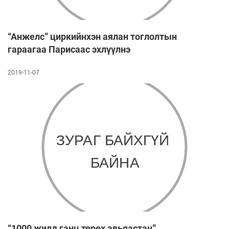
“Анжелс” циркийнхэн аялан тоглолтын
гараагаа Парисаас эхлүүлнэ
2019-11-07
“1000 жилд ганц төрөх авьяастан”