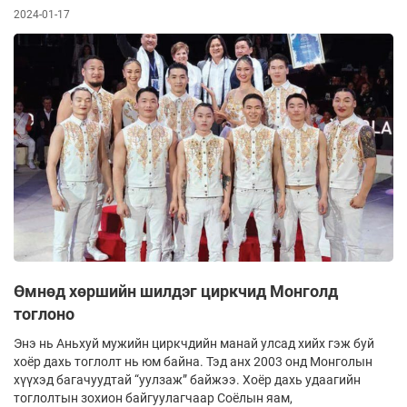
2024-01-17
Өмнөд хөршийн шилдэг циркчид Монголд
тоглоно
Энэ нь Аньхуй мужийн циркчдийн манай улсад хийх гэж буй
хоёр дахь тоглолт нь юм байна. Тэд анх 2003 онд Монголын
хүүхэд багачуудтай “уулзаж” байжээ. Хоёр дахь удаагийн
тоглолтын зохион байгуулагчаар Соёлын яам,