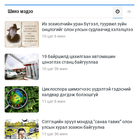
Шинэ мэдээ
Их зохиолчийн уран бүтээл, туурвил зүйн
онцлогийг олон улсын судлаачид хэлэлцлээ
10 цаг 6 мин
19 байршилд цахилгаан автомашин
цэнэглэх станц байгууллаа
10 цаг 36 мин
Циклоспора шимэгчээс үүдэлтэй гэдэсний
халдвар дэгдэж болзошгүй
11 цаг 6 мин
Сэтгэцийн эрүүл мэндэд “санаа тавих” олон
улсын хурал зохион байгуулна
11 цаг 36 мин