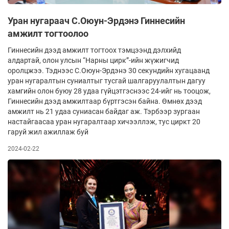
Уран нугараач С.Оюун-Эрдэнэ Гиннесийн
амжилт тогтоолоо
Гиннесийн дээд амжилт тогтоох тэмцээнд дэлхийд
алдартай, олон улсын “Нарны цирк”-ийн жүжигчид
оролцжээ. Тэднээс С.Оюун-Эрдэнэ 30 секундийн хугацаанд
уран нугаралтын суниалтыг тусгай шалгаруулалтын дагуу
хамгийн олон буюу 28 удаа гүйцэтгэснээс 24-ийг нь тооцож,
Гиннесийн дээд амжилтаар бүртгэсэн байна. Өмнөх дээд
амжилт нь 21 удаа суниасан байдаг аж. Тэрбээр зургаан
настайгаасаа уран нугаралтаар хичээллэж, тус циркт 20
гаруй жил ажиллаж буй
2024-02-22