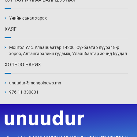
АНУ-ын Цэргийн кибер командлалаын
ажилтнууд амиа хорлох явдал эрс
нэмэгджээ
Үнийн санал харах
13 цаг 44 мин
ХАЯГ
Монголын шигшээ Хонконгийн багийг ялж,
эхний хожлоо авлаа
Монгол Улс, Улаанбаатар 14200, Сүхбаатар дүүрэг 8-р
14 цаг 6 мин
хороо, Алтангэрэлийн гудамж, Улаанбаатар зочид буудал
ХОЛБОО БАРИХ
Техникийн өндөр үзүүлэлттэй агаарын хөлөг
худалдан авах хүсэлтээ уламжлав
unuudur@mongolnews.mn
14 цаг 36 мин
976-11-330801
“Шатахууны бус, бодлогын хомсдол
нүүрлээд байна”
15 цаг 6 мин
Дөрвөн чиглэлд шөнийн автобус иргэдэд