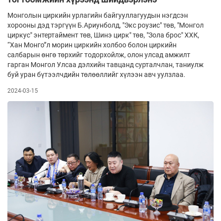
Монголын циркийн урлагийн байгууллагуудын нэгдсэн
хорооны дэд тэргүүн Б.Ариунболд, "Экс роузис" төв, "Монгол
циркус" энтертаймент төв, Шинэ цирк" төв, "Зола брос" ХХК,
“Хан Монго”л морин циркийн холбоо болон циркийн
салбарын өнгө төрхийг тодорхойлж, олон улсад амжилт
гарган Монгол Улсаа дэлхийн тавцанд сурталчлан, таниулж
буй уран бүтээлчдийн төлөөллийг хүлээн авч уулзлаа.
2024-03-15