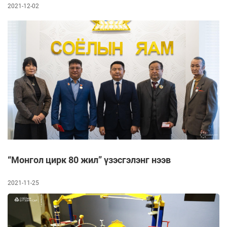
2021-12-02
“Монгол цирк 80 жил” үзэсгэлэнг нээв
2021-11-25