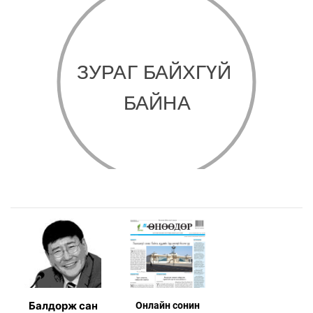
Балдорж сан
Онлaйн сонин