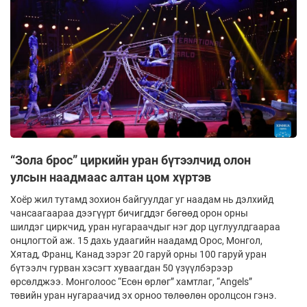
“Зола брос” циркийн уран бүтээлчид олон
улсын наадмаас алтан цом хүртэв
Хоёр жил тутамд зохион байгуулдаг уг наадам нь дэлхийд
чансаагаараа дээгүүрт бичигддэг бөгөөд орон орны
шилдэг циркчид, уран нугараачдыг нэг дор цуглуулдгаараа
онцлогтой аж. 15 дахь удаагийн наадамд Орос, Монгол,
Хятад, Франц, Канад зэрэг 20 гаруй орны 100 гаруй уран
бүтээлч гурван хэсэгт хуваагдан 50 үзүүлбэрээр
өрсөлджээ. Монголоос “Есөн өрлөг” хамтлаг, “Angels”
төвийн уран нугараачид эх орноо төлөөлөн оролцсон гэнэ.