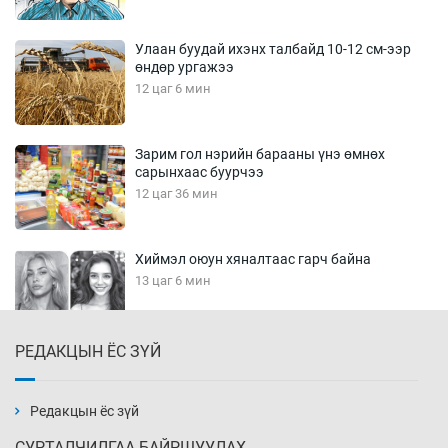
Улаан буудай ихэнх талбайд 10-12 см-ээр
өндөр ургажээ
12 цаг 6 мин
Зарим гол нэрийн барааны үнэ өмнөх
сарынхаас буурчээ
12 цаг 36 мин
Хиймэл оюун хяналтаас гарч байна
13 цаг 6 мин
РЕДАКЦЫН ЁС ЗҮЙ
Эмэгтэйчүүд Бээжин, эрэгтэйчүүд Японд
бэлтгэл базаахаар хилийн дээс алхлаа
13 цаг 36 мин
Редакцын ёс зүй
СУРТАЛЧИЛГАА БАЙРШУУЛАХ