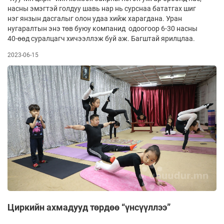
насны эмэгтэй голдуу шавь нар нь сурснаа бататгах шиг
нэг янзын дасгалыг олон удаа хийж харагдана. Уран
нугаралтын энэ төв буюу компанид одоогоор 6-30 насны
40-өөд суралцагч хичээллэж буй аж. Багштай ярилцлаа.
2023-06-15
Циркийн ахмадууд төрдөө “үнсүүллээ”