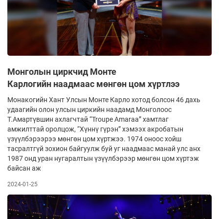
Монголын циркчид Монте
Карлогийн наадмаас мөнгөн цом хүртлээ
Монакогийн Хант Улсын Монте Карло хотод болсон 46 дахь
удаагийн олон улсын циркийн наадамд Монголоос
Т.Амартүвшин ахлагчтай “Troupe Amaraa” хамтлаг
амжилттай оролцож, “Хүннү гүрэн” хэмээх акробатын
үзүүлбэрээрээ мөнгөн цом хүртжээ. 1974 оноос хойш
тасралтгүй зохион байгуулж буй уг наадмаас манай улс анх
1987 онд уран нугаралтын үзүүлбэрээр мөнгөн цом хүртэж
байсан аж
2024-01-25