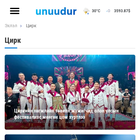
30°C
3593.87
$
Эхлэл
Цирк
Цирк
Циркийн хөгжлийн төвийн жүжигчид олон улсын
фестивалиас мөнгөн цом хүртлээ