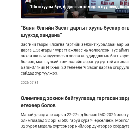
126-гийн НЭГ
“Шатахууны бус, бодлогын хомсдол нүүрлээд байн
“Баян-Өлгийн Засаг даргыг хууль бусаар ог
шүүхэд хандана”
Засгийн газрын лхагва гаргийн ээлжит хуралдаанаар Б
дарга Е.Зангарыг үүрэгт ажлаас нь чөлөөлсөн. Тус айм
анхан шатны шүүхээс ял авсан нь удирдлагын багт хари
болсон, мөн шүлхийн өвчлөлийн эсрэг үр дүнтэй ажилла
Баян-Өлгийн ИТХ-ын 20 төлөөлөгч Засаг даргаа огцруу
Ертөнц
Спорт
сайдад хүргүүлжээ.
2026-07-31
Нийгэм
Бөх
Техник технологи
Сагсан бөмбөг
Олимпиад зохион байгуулахад гаргасан за
Шинжлэх ухаан
Хөлбөмбөг
өгөхөөр болов
Сонин хачин
Олимпын төрөл
Манай улсад энэ сарын 22-27-нд болсон IMC-2026 олон 
Дэлхийн монгол
Тулааны спорт
олимпиадад 32 орны 600 гаруй сурагч өрсөлдөж, Монголы
32 хүрэл медаль хүртсэнээр нийлбэр дүнгээрээ хоёрдуг
Олимпын бус төр