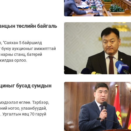
танцын төслийн байгаль
, "Саяхан 5 байршилд
т буюу аукционыг амжилттай
 нарны станц, батерей
жилдаа орлоо.
кциныг бусад сумдын
мэдээлэл өглөө. Тэрбээр,
ний ногоо, улаанбуудай,
. Ургалтын явц 70 гаруй