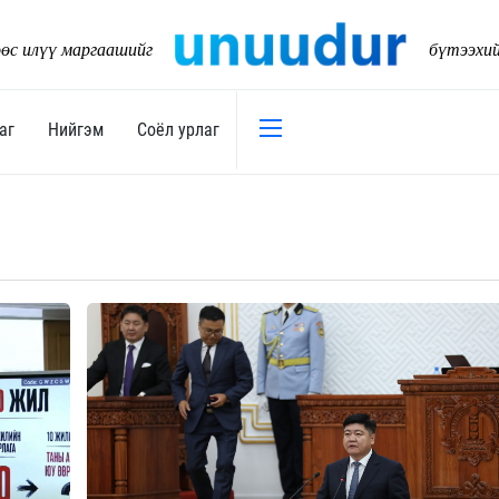
өс илүү маргаашийг
бүтээхи
аг
Нийгэм
Соёл урлаг
Эдийн засаг
Нийгэм
Төсөв
Тогтворт
17
Уул уурхай
Танилц
Хөрөнгийн зах зээл
Нийслэл
Банк санхүү
Орон ну
Хөдөө аж ахуй
Байгаль
Дэд бүтэц
Боловср
Бизнес
Эрүүл м