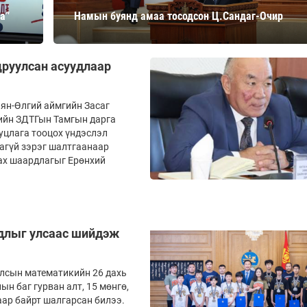
Ханш
а”
Намын буянд амаа тосодсон Ц.Сандаг-Очир
Хэрэг з
Эрэлттэй мэдээ
Эрүүл м
Хууль ёс
цруулсан асуудлаар
Хүмүүс
Албаны 
аян-Өлгий аймгийн Засаг
гийн ЗДТГын Тамгын дарга
Бусад
уцлага тооцох үндэслэл
агүй зэрэг шалтгаанаар
лах шаардлагыг Ерөнхий
Life style
Ярилцл
Зөвлөгөө
Хоймор
Өнөөдрийн тухай
Уншигч-
рдлыг улсаас шийдэж
улсын математикийн 26 дахь
н баг гурван алт, 15 мөнгө,
аар байрт шалгарсан билээ.
өл