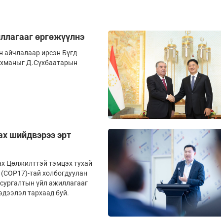
ллагааг өргөжүүлнэ
н айчлалаар ирсэн Бүгд
ахманыг Д.Сүхбаатарын
ах шийдвэрээ эрт
ах Цөлжилттэй тэмцэх тухай
 (COP17)-тай холбогдуулан
 сургалтын үйл ажиллагааг
дээлэл тархаад буй.