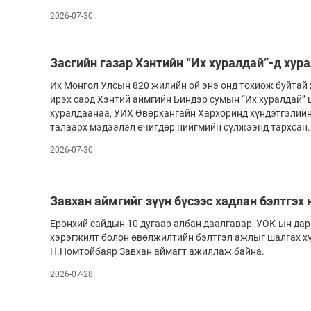
2026-07-30
Олимп 2024
Засгийн газар Хэнтийн “Их хуралдай”-д хур
Их Монгол Улсын 820 жилийн ой энэ онд тохиож буйтай 
ирэх сард Хэнтий аймгийн Биндэр сумын “Их хуралдай” 
хуралдаанаа, УИХ Өвөрхангайн Хархоринд хүндэтгэлийн
талаарх мэдээлэл өчигдөр нийгмийн сүлжээнд тархсан.
2026-07-30
Завхан аймгийг зүүн бүсээс хадлан бэлтгэх
Ерөнхий сайдын 10 дугаар албан даалгавар, УОК-ын да
хэрэгжилт болон өвөлжилтийн бэлтгэл ажлыг шалгах х
Н.Номтойбаяр Завхан аймагт ажиллаж байна.
2026-07-28