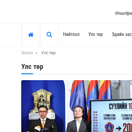
Өчигдрө
Хайх »
Нийтлэл
Улс төр
Эдийн зас
Эхлэл
Улс төр
Нийтлэл
Улс төр
Улс төр
Тоймчийн үг
Ерөнхийлөгч
Өнөөдрийн сэдэв
Засгийн газар
Арай ч дээ
Улсын их хурал
Тэрслүү үг
Сөрөг хүчин
Өнөөдрийн трендүүд
Нам, хөдөлгөөн
Монгол-Ньюс 25 жил
"Тамхины цэг"
Сонгууль-2024