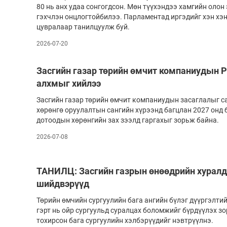
80 нь анх удаа сонгогдсон. Мөн түүхэндээ хамгийн оло
гэхчлэн онцлогтойбилээ. Парламентад иргэдийг хэн хэн
цувралаар танилцуулж буй.
2026-07-20
Засгийн газар төрийн өмчит компаниудын
алхмыг хийлээ
Засгийн газар төрийн өмчит компаниудын засаглалыг с
хөрөнгө оруулалтын сангийн хүрээнд багцлан 2027 онд 
дотоодын хөрөнгийн зах зээлд гаргахыг зорьж байна.
2026-07-08
ТАНИЛЦ: Засгийн газрын өнөөдрийн хуралд
шийдвэрүүд
Төрийн өмчийн сургуулийн бага ангийн бүлэг дүүргэлтий
гэрт нь ойр сургуульд суралцах боломжийг бүрдүүлэх 
тохирсон бага сургуулийн хэлбэрүүдийг нэвтрүүлнэ.