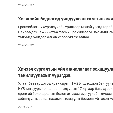
2026-07-27
Хөгжлийн бодлогод уялдуулсан хамтын ажи
Ерөнхийлөгч У.Хүрэлсүхийн урилгаар манай улсад төрий
Найрамдах Тажикистан Улсын Ерөнхийлөгч Эмомали Р
талбайд өчигдөр албан ёсоор угтаж авлаа.
2026-07-22
Хичээл сургалтын үйл ажиллагааг зохицуул
танилцуулахыг үүрэгдэв
Улаанбаатар хотод ирэх сарын 17-28-нд зохион байгуул
НҮБ-ын суурь конвенцын талуудын 17 дугаар бага хурал
ерөнхий боловсролын болон их, дээд сургуулийн хичээл
хойшлуулж, эсвэл цахимд шилжүүлж болзошгүй гэсэн мэ
2026-07-21