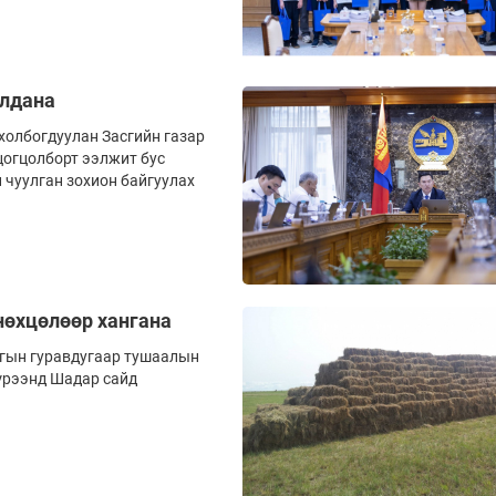
алдана
холбогдуулан Засгийн газар
цогцолборт ээлжит бус
 чуулган зохион байгуулах
 нөхцөлөөр хангана
ргын гуравдугаар тушаалын
үрээнд Шадар сайд