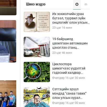
Урлагтай яриа
Шинэ мэдээ
өрчил
энд-Эрхэм баян
Их зохиолчийн уран
бүтээл, туурвил зүйн
онцлогийг олон улсын
судлаачид хэлэлцлээ
23 цаг 16 мин
хүний үг
19 байршилд
цахилгаан автомашин
цэнэглэх станц
байгууллаа
23 цаг 46 мин
ага
Бусад
Циклоспора
шимэгчээс үүдэлтэй
Фото
гэдэсний халдвар
сурвалжлагч
Видео
дэгдэж болзошгүй
Өчигдөр 16 цаг 30 мин
Инфографик
Сэтгэцийн эрүүл
Санал асуулга
мэндэд “санаа тавих”
олон улсын хурал
зохион байгуулна
Өчигдөр 16 цаг 00 мин