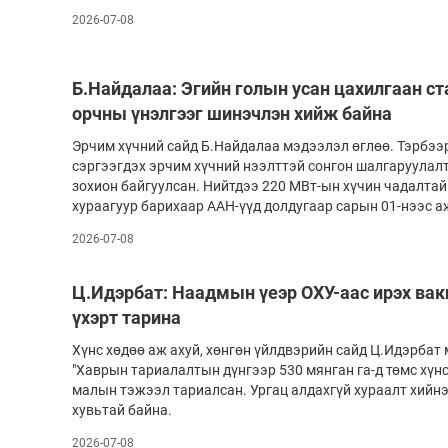
2026-07-08
Б.Найдалаа: Эгийн голын усан цахилгаан с
орчны үнэлгээг шинэчлэн хийж байна
Эрчим хүчний сайд Б.Найдалаа мэдээлэл өглөө. Тэрбээр
сэргээгдэх эрчим хүчний нээлттэй сонгон шалгаруулал
зохион байгуулсан. Нийтдээ 220 МВт-ын хүчин чадалтай
хураагуур барихаар ААН-үүд долдугаар сарын 01-нээс а
2026-07-08
Ц.Идэрбат: Наадмын үеэр ОХУ-аас ирэх ва
үхэрт тарина
Хүнс хөдөө аж ахуй, хөнгөн үйлдвэрийн сайд Ц.Идэрбат 
"Хаврын тариалалтын дүнгээр 530 мянган га-д төмс хүнс
малын тэжээл тариалсан. Ургац алдахгүй хураалт хийнэ
хувьтай байна.
2026-07-08