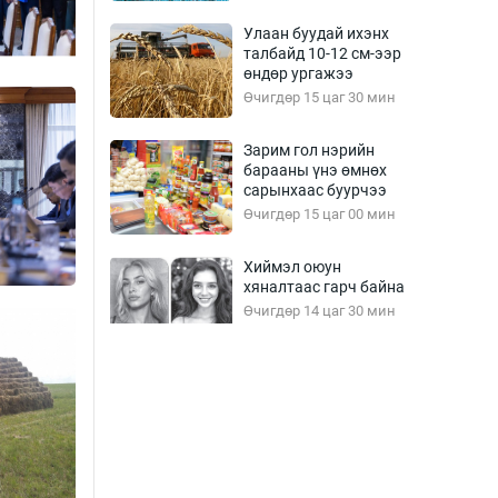
Улаан буудай ихэнх
талбайд 10-12 см-ээр
өндөр ургажээ
Өчигдөр 15 цаг 30 мин
Зарим гол нэрийн
барааны үнэ өмнөх
сарынхаас буурчээ
Өчигдөр 15 цаг 00 мин
Хиймэл оюун
хяналтаас гарч байна
Өчигдөр 14 цаг 30 мин
Эмэгтэйчүүд Бээжин,
эрэгтэйчүүд Японд
бэлтгэл базаахаар
хилийн дээс алхлаа
Өчигдөр 14 цаг 00 мин