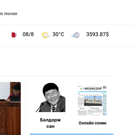
йн төлөө
08/8
30°C
3593.87
$
Соёл урлаг
ой хөгжлийн зорилго -
Сонгодог урлаг
Ардын урлаг
Дүрслэх урлаг
Өв соёл
таг
Кино урлаг
 орчин
Цирк
Балдорж
Онлaйн сонин
ол
сан
Рок поп, хип хоп
энд