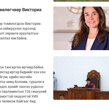
лөөлөгчөөр Викториа
өр томилогдсон Викториа
ам сайжруулах хүрээнд
алт хөрөнгө оруулалтын
жиллах юм байна.
үн тангаргаа өргөөд байна.
ентад иргэд биднийг хэн хэн
йгэм, эдийн засгийн
үлэх нөөц боломж, туршлага
эдэх эрхийг хангах үүднээс
нэ парламентын 126 гишүүний
н эмэгтэй гишүүнтэй УИХ
н төлөөлж байгааг бид