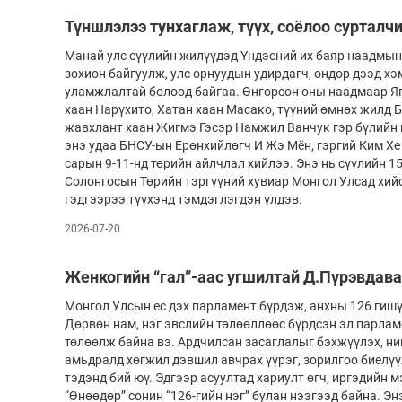
Түншлэлээ тунхаглаж, түүх, соёлоо сурталч
Манай улс сүүлийн жилүүдэд Үндэсний их баяр наадмын
зохион байгуулж, улс орнуудын удирдагч, өндөр дээд х
уламжлалтай болоод байгаа. Өнгөрсөн оны наадмаар Я
хаан Нарүхито, Хатан хаан Масако, түүний өмнөх жилд 
жавхлант хаан Жигмэ Гэсэр Намжил Ванчук гэр бүлийн 
энэ удаа БНСУ-ын Ерөнхийлөгч И Жэ Мён, гэргий Ким Хе
сарын 9-11-нд төрийн айлчлал хийлээ. Энэ нь сүүлийн 
Солонгосын Төрийн тэргүүний хувиар Монгол Улсад хий
гэдгээрээ түүхэнд тэмдэглэгдэн үлдэв.
2026-07-20
Женкогийн “гал”-аас угшилтай Д.Пүрэвдав
Монгол Улсын ес дэх парламент бүрдэж, анхны 126 гишү
Дөрвөн нам, нэг эвслийн төлөөллөөс бүрдсэн эл парлам
төлөөлж байна вэ. Ардчилсан засаглалыг бэхжүүлэх, ни
амьдралд хөгжил дэвшил авчрах үүрэг, зорилгоо биелү
тэдэнд бий юү. Эдгээр асуултад хариулт өгч, иргэдийн м
“Өнөөдөр” сонин “126-гийн нэг” булан нээгээд байна. Э