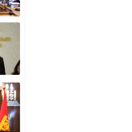
агнах зөрчил
буурсангүй
Уржигдар 15 цаг 00 мин
Х.Улам-Өрнөх байр
урагшилж, долоод
жагсжээ
Уржигдар 14 цаг 30 мин
Ж.Лхагвабат өсвөр
үеийнхний ДАШТ-ийг
дэнсэлнэ
Уржигдар 14 цаг 00 мин
Иран тэсэж үлдсэн ч
удаан хугацаанд хүнд
үеийг туулна
Уржигдар 13 цаг 30 мин
Боловсролын зээлийн
сангаар гадаадад