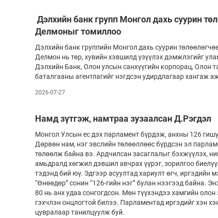
Дэлхийн банк групп Монгол дахь суурин тө
Делмоныг томиллоо
Дэлхийн банк группийн Монгол дахь суурин төлөөлөгчө
Делмон нь төр, хувийн хэвшилд үзүүлэх дэмжлэгийг ул
Дэлхийн Банк, Олон улсын санхүүгийн корпорац, Олон т
баталгааны агентлагийг нэгдсэн удирдлагаар хангаж а
2026-07-27
Намд зүтгэж, намтраа зузаалсан Д.Рэгдэл
Монгол Улсын ес дэх парламент бүрдэж, анхны 126 гишү
Дөрвөн нам, нэг эвслийн төлөөллөөс бүрдсэн эл парлам
төлөөлж байна вэ. Ардчилсан засаглалыг бэхжүүлэх, ни
амьдралд хөгжил дэвшил авчрах үүрэг, зорилгоо биелү
тэдэнд бий юү. Эдгээр асуултад хариулт өгч, иргэдийн м
“Өнөөдөр” сонин “126-гийн нэг” булан нээгээд байна. Э
80 нь анх удаа сонгогдсон. Мөн түүхэндээ хамгийн оло
гэхчлэн онцлогтой билээ. Парламентад иргэдийг хэн хэ
цувралаар танилцуулж буй.