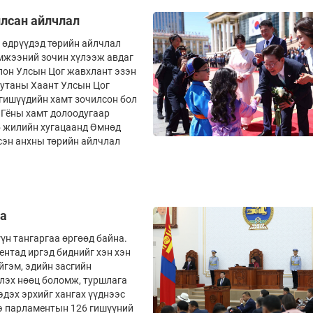
илсан айлчлал
 өдрүүдэд төрийн айлчлал
эмжээний зочин хүлээж авдаг
пон Улсын Цог жавхлант эзэн
Бутаны Хаант Улсын Цог
гишүүдийн хамт зочилсон бол
 Гёны хамт долоодугаар
15 жилийн хугацаанд Өмнөд
сэн анхны төрийн айлчлал
аа
үн тангаргаа өргөөд байна.
ентад иргэд биднийг хэн хэн
йгэм, эдийн засгийн
үлэх нөөц боломж, туршлага
эдэх эрхийг хангах үүднээс
нэ парламентын 126 гишүүний