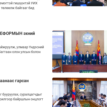
н эмэгтэй гишүүнтэй УИХ
 төлөөлж байгааг бид
 РЕФОРМЫН эхний
айжруулж, улмаар Үндэсний
багтаан олон улсын болон
аанаас гарсан
г бууруулах, суралцагчдыг
зорилгоор байршлын онцлогт