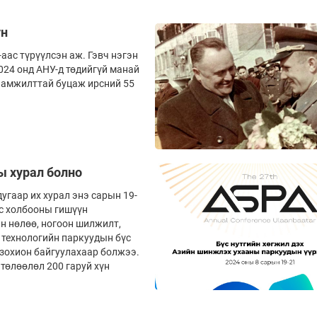
үн
ас түрүүлсэн аж. Гэвч нэгэн
024 онд АНУ-д төдийгүй манай
э амжилт­тай буцаж ирсний 55
ы хурал болно
гаар их хурал энэ сарын 19-
ус холбооны гишүүн
йн нөлөө, ногоон шилжилт,
 технологийн паркуудын бүс
р зохион байгуулахаар болжээ.
төлөөлөл 200 гаруй хүн