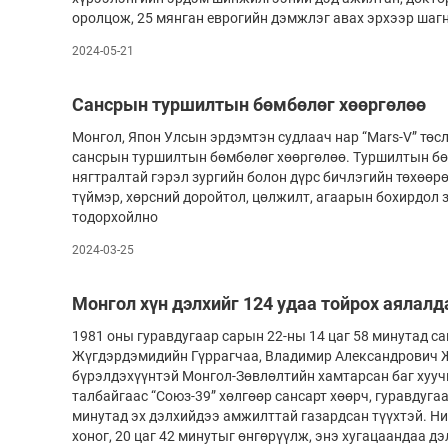
оролцож, 25 мянган еврогийн дэмжлэг авах эрхээр шаг
2024-05-21
Сансрын туршилтын бөмбөлөг хөөргөлөө
Монгол, Япон Улсын эрдэмтэн судлаач нар “Mars-V” төс
сансрын туршилтын бөмбөлөг хөөргөлөө. Туршилтын бө
нягтралтай гэрэл зургийн болон дүрс бичлэгийн төхөөрө
түймэр, хөрсний доройтол, цөлжилт, агаарын бохирдол 
тодорхойлно
2024-03-25
Монгол хүн дэлхийг 124 удаа тойрох аялалд
1981 оны гуравдугаар сарын 22-ны 14 цаг 58 минутад с
Жүгдэрдэмидийн Гүррагчаа, Владимир Александрович 
бүрэлдэхүүнтэй Монгол-Зөвлөлтийн хамтарсан баг хууч
талбайгаас “Союз-39” хөлгөөр сансарт хөөрч, гуравдугаа
минутад эх дэлхийдээ амжилттай газардсан түүхтэй. Ни
хоног, 20 цаг 42 минутыг өнгөрүүлж, энэ хугацаандаа дэ