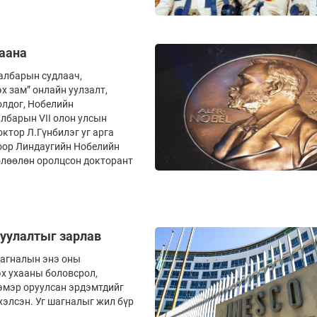
заана
албарын судлаач,
х зам” онлайн уулзалт,
олдог, Нобелийн
лбарын VII олон улсын
ктор Л.Гүнбилэг уг арга
оор Линдаугийн Нобелийн
өлөөлөн оролцсон докторант
уулалтыг зарлав
агналын энэ оны
х ухааны боловсрол,
эмэр оруулсан эрдэмтдийг
хэлсэн. Уг шагналыг жил бүр