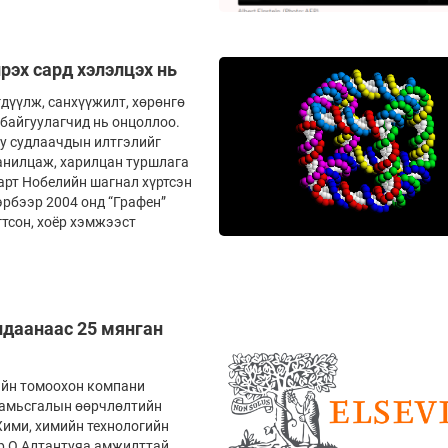
рэх сард хэлэлцэх нь
дүүлж, санхүүжилт, хөрөнгө
байгуулагчид нь онцоллоо.
у судлаачдын илтгэлийг
танилцаж, харилцан туршлага
арт Нобелийн шагнал хүртсэн
рбээр 2004 онд “Графен”
гтсон, хоёр хэмжээст
лдаанаас 25 мянган
ийн томоохон компани
р амьсгалын өөрчлөлтийн
Хими, химийн технологийн
р О.Алтантуяа амжилттай