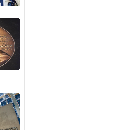
агнах зөрчил
буурсангүй
Уржигдар 15 цаг 00 мин
Х.Улам-Өрнөх байр
урагшилж, долоод
жагсжээ
Уржигдар 14 цаг 30 мин
Ж.Лхагвабат өсвөр
үеийнхний ДАШТ-ийг
дэнсэлнэ
Уржигдар 14 цаг 00 мин
Иран тэсэж үлдсэн ч
удаан хугацаанд хүнд
үеийг туулна
Уржигдар 13 цаг 30 мин
Боловсролын зээлийн
сангаар гадаадад