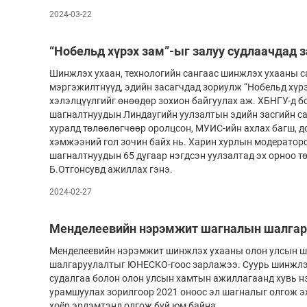
2024-03-22
“Нобельд хүрэх зам”-ыг залуу судлаачдад 
Шинжлэх ухаан, технологийн сангаас шинжлэх ухааны с
мэргэжилтнүүд, эдийн засагчдад зориулж “Нобельд хүрэ
хэлэлцүүлгийг өнөөдөр зохион байгуулах аж. ХБНГУ-д б
шагналтнуудын Линдаугийн уулзалтын эдийн засгийн са
хуралд төлөөлөгчөөр оролцсон, МУИС-ийн ахлах багш, до
хэмжээний гол зочин байх нь. Харин хурлын модератор
шагналтнуудын 65 дугаар нэгдсэн уулзалтад эх орноо т
Б.Отгонсувд ажиллах гэнэ.
2024-02-27
Менделеевийн нэрэмжит шагналын шалгар
Менделеевийн нэрэмжит шинжлэх ухааны олон улсын ш
шалгаруулалтыг ЮНЕСКО-гоос зарлажээ. Суурь шинжлэ
судалгаа болон олон улсын хамтын ажиллагаанд хувь н
урамшуулах зорилгоор 2021 оноос эл шагналыг олгож э
хоёр эрдэмтэнд олгож буй юм байна