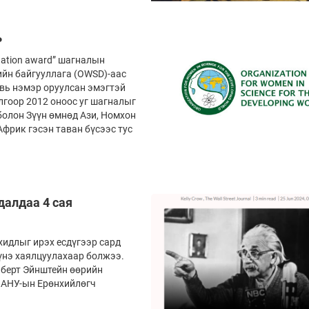
ь
dation award” шагналын
йн байгууллага (OWSD)-аас
вь нэмэр оруулсан эмэгтэй
гоор 2012 оноос уг шагналыг
болон Зүүн өмнөд Ази, Номхон
Африк гэсэн таван бүсээс тус
далдаа 4 сая
хидлыг ирэх есдүгээр сард
 үнэ хаялцуулахаар болжээ.
льберт Эйнштейн өөрийн
 АНУ-ын Ерөнхийлөгч