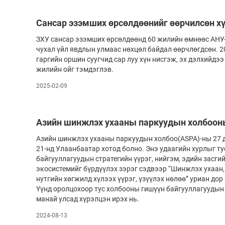
Олимп 2024
Сансар эзэмших өрсөлдөөнийг өөрчилсөн х
ЗХУ сансар эзэмших өрсөлдөөнд 60 жилийн өмнөөс АНУ-а
чухал үйл явдлын улмаас нөхцөл байдал өөрч­лөгдсөн. 2
гар­гийн оршин сууг­чид сар луу хүн нисгэж, эх дэлхийдэ
жилийн ойг тэмдэглэв.
2025-02-09
Азийн шинжлэх ухааны паркуудын холбоон
Азийн шинжлэх ухааны паркуудын холбоо(ASPA)-ны 27 ду
21-нд Улаанбаатар хотод болно. Энэ удаагийн хурлыг т
байгууллагуудын стратегийн үүрэг, нийгэм, эдийн засги
экосистемийг бүрдүүлэх зэрэг сэдвээр “Шинжлэх ухаан,
нутгийн хөгжилд хүлээх үүрэг, үзүүлэх нөлөө” уриан до
Үүнд оролцохоор тус холбооны гишүүн байгууллагуудын 
манай улсад хүрэлцэн ирэх нь.
2024-08-13