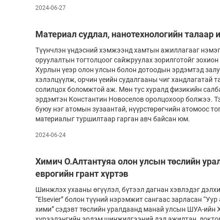
2024-06-27
Материал судлал, нанотехнологийн талаар и
Түүнчлэн үндэсний хэмжээнд хамтын ажиллагааг нэмэг
оруулалтын тогтолцоог сайжруулах зорилготойг зохион 
Хурлын үеэр олон улсын болон дотоодын эрдэмтэд залу
хэлэлцүүлж, орчин үеийн судалгааны чиг хандлагатай 
солилцох боломжтой аж. Мөн тус хуралд физикийн салб
эрдэмтэн Константин Новоселов оролцохоор болжээ. Тэ
буюу нэг атомын зузаантай, нүүрстөрөгчийн атомоос то
материалыг туршилтаар гарган авч байсан юм.
2024-06-24
Химич О.Алтантуяа олон улсын төслийн ура
еврогийн грант хүртэв
Шинжлэх ухааны өгүүлэл, бүтээл дагнан хэвлэдэг дэлх
“Elsevier” болон түүний нэрэмжит сангаас зарласан “Уу
хими” сэдэвт төслийн уралдаанд манай улсын ШУА-ийн 
хүрээлэнгийн эрдэм шинжилгээний дэд ажилтан, докто