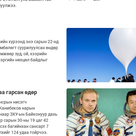
нуулжээ.
лийн хүрээнд энэ сарын 22-нд
мбөлөгт суурилуулсан өндөр
мжөөр зуд, ой, хээрийн
зэргийн нөхцөл байдлыг
аа гарсан өдөр
ансрын нисэгч
Жанибеков нарын
наар ЗХУ-ын Байконуур дахь
р сарын 30-ны 19 цаг 42
сэх багийнхан сансарт 7
лхийг 124 удаа тойрчээ.