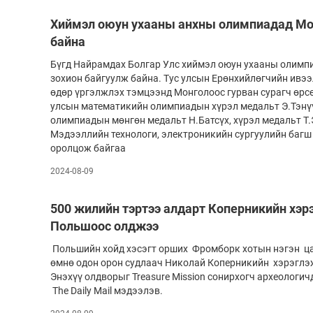
Хиймэл оюун ухааны анхны олимпиадад Мо
байна
Бүгд Найрамдах Болгар Улс хиймэл оюун ухааны олимпи
зохион байгуулж байна. Тус улсын Ерөнхийлөгчийн ивээ
өдөр үргэлжлэх тэмцээнд Монголоос гурван сурагч өрс
улсын математикийн олимпиадын хүрэл медальт Э.Тэнү
олимпиадын мөнгөн медальт Н.Батсүх, хүрэл медальт Т
Мэдээллийн технологи, электроникийн сургуулийн багш
оролцож байгаа
2024-08-09
500 жилийн тэртээ алдарт Коперникийн хэр
Польшоос олджээ
Польшийн хойд хэсэгт орших Фромборк хотын нэгэн ца
өмнө одон орон судлаач Николай Коперникийн хэрэглэ
Энэхүү олдворыг Treasure Mission сонирхогч археологич
The Daily Mail мэдээлэв.