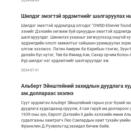
2024-08-09
Шилдэг эмэгтэй эрдэмтнийг шалгаруулах н
Шилдэг эмэгтэй эрдэмтдэд олгодог “OWSD-Elsevier foun
эзнийг Дэлхийн хөгжиж буй орнуудын эмэгтэй эрдэмтди
шалгаруулдаг. Шинжлэх ухааныг хөгжүүлэхэд онцгой ху
эрдэмтдийн ололт амжилтыг сайшаан урамшуулах зорил
олгож эхэлжээ. Латин Америк ба Карибын тэнгис, Зүүн 
далайн бүс нутаг, Төв ба Өмнөд Ази, Сахар орчим болон 
бүр шилдэг нэг эрдэмтнийг шалгаруулдаг аж
2024-07-31
Альберт Эйнштейний захидлын дуудлага ху
ам.доллараас эхэлнэ
Суут эрдэмтэн Альберт Эйнштейний гарын үсэг бүхий за
дуудлага худалдаанд оруулж, 4 сая гаруй ам.доллароос
1939 оны зун, Европт Дэлхийн II дайн эхлэхийн өмнө А
судалгааны хамтрагч Лео Сзилардын хамт тухайн үеийн
Франклин Д.Рузвельтэд захидал бичиж байв.