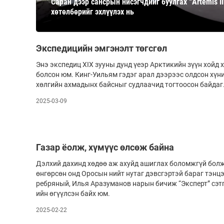
Саран дээр сансрын нисэгчдийг буулгах “Artemis II
126-гийн НЭГ
хөтөлбөрийг эхлүүлэх нь
Экспедицийн эмгэнэлт төгсгөл
Энэ экспедиц ХIX зууны дунд үеэр Арк­тикийн зүүн хойд 
болсон юм. Кинг-Уильям гэдэг арал дээрээс олдсон хүний
хөлгийн ахмадынх байсныг судлаачид тог­­тоо­­сон байдаг
2025-03-09
Ертөнц
Спорт
Нийгэм
Бөх
Газар ёолж, хүмүүс өлсөж байна
Техник технологи
Сагсан бөмбөг
Дэлхий дахинд хөдөө аж ахуйд ашиглах боломжгүй бол
өнгөрсөн онд Оросын нийт нутаг дэвс­­гэр­тэй бараг тэнц
Шинжлэх ухаан
Хөлбөмбөг
ребряный, Илья Аразуманов нарын бичиж “Экс­перт” сэт
Сонин хачин
Олимпын төрөл
ийн өгүүлсэн байх юм.
Дэлхийн монгол
Тулааны спорт
2025-02-22
Олимпын бус төр