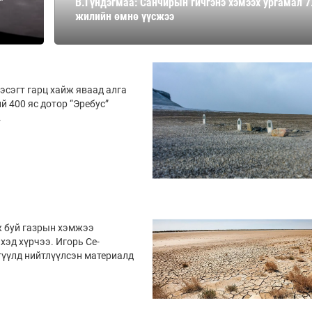
”
В.Гүндэгмаа: Санчирын гичгэнэ хэмээх ургамал 7
Ханш
жилийн өмнө үүсжээ
Хэрэг з
Эрэлттэй мэдээ
Эрүүл м
Хууль ёс
Хүмүүс
хэсэгт гарц хайж яваад алга
 400 яс дотор “Эре­бус”
Албаны 
.
Бусад
Life style
Ярилцл
Зөвлөгөө
Хоймор
Өнөөдрийн тухай
Уншигч-
ж буй газрын хэмжээ
эхэд хүрчээ. Игорь Се­
гүүлд нийтлүүлсэн материалд
өл