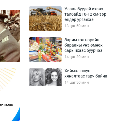
Улаан буудай ихэнх
талбайд 10-12 см-ээр
өндөр ургажээ
13 цаг 50 мин
Зарим гол нэрийн
барааны үнэ өмнөх
сарынхаас буурчээ
14 цаг 20 мин
Хиймэл оюун
хяналтаас гарч байна
14 цаг 50 мин
Эмэгтэйчүүд Бээжин,
эрэгтэйчүүд Японд
бэлтгэл базаахаар
хилийн дээс алхлаа
15 цаг 20 мин