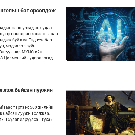
нголын баг өрсөлдөж
адыг олон улсад анх удаа
л дор өнөөдрөөс эхлэн таван
өлдөж буй юм. Тодруулбал,
үн, мэдээлэл зүйн
.Энгүүн нар МУИС-ийн
 З.Цолмонгийн удирдлагад
эглэж байсан луужин
йзаас тэртээх 500 жилийн
ж байсан луужин олджээ.
дын бүлэг илрүүлсэн тухай