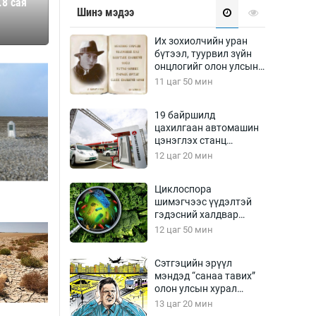
.8 сая
Урлагтай яриа
Шинэ мэдээ
өрчил
энд-Эрхэм баян
Их зохиолчийн уран
бүтээл, туурвил зүйн
онцлогийг олон улсын
судлаачид хэлэлцлээ
11 цаг 50 мин
хүний үг
19 байршилд
цахилгаан автомашин
цэнэглэх станц
байгууллаа
12 цаг 20 мин
ага
Бусад
Циклоспора
шимэгчээс үүдэлтэй
Фото
гэдэсний халдвар
сурвалжлагч
Видео
дэгдэж болзошгүй
12 цаг 50 мин
Инфографик
Сэтгэцийн эрүүл
Санал асуулга
мэндэд “санаа тавих”
олон улсын хурал
зохион байгуулна
13 цаг 20 мин