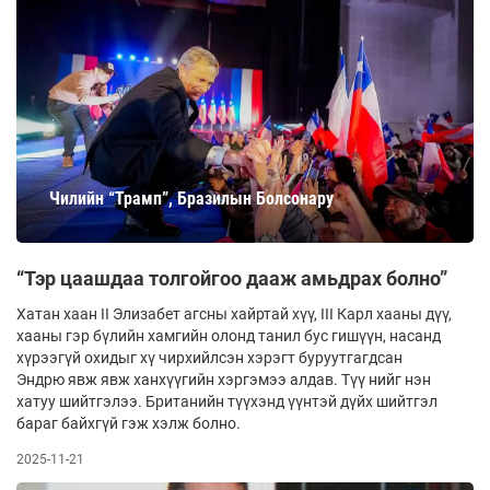
Чилийн “Трамп”, Бразилын Болсонару
“Тэр цаашдаа толгойгоо дааж амьдрах болно”
Хатан хаан II Элизабет агсны хайртай хүү, III Карл хааны дүү,
хааны гэр бүлийн хамгийн олонд танил бус гишүүн, насанд
хүрээгүй охидыг хү­ чир­хийл­сэн хэрэгт буруутгагдсан
Эндрю явж явж ханхүүгийн хэргэмээ алдав. Түү­ нийг нэн
хатуу шийтгэлээ. Бри­танийн түүхэнд үүнтэй дүйх шийтгэл
бараг байхгүй гэж хэлж болно.
2025-11-21