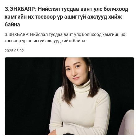
З.ЭНХБАЯР: Нийслэл тусдаа вант улс болчхоод
хамгийн их төсвөөр үр ашиггүй ажлууд хийж
байна
З.ЭНХБАЯР: Нийслэл тусдаа вант улс болчхоод хамгийн их
төсвөөр үр ашиггүй ажлууд хийж байна
2025-05-02