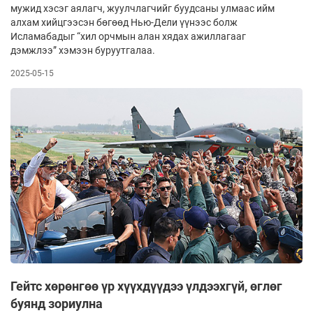
мужид хэсэг аялагч, жуулчлагчийг буудсаны улмаас ийм
алхам хийцгээсэн бөгөөд Нью-Дели үүнээс болж
Исламабадыг “хил орчмын алан хядах ажиллагааг
дэмжлээ” хэмээн буруутгалаа.
2025-05-15
Гейтс хөрөнгөө үр хүүхдүүдээ үлдээхгүй, өглөг
буянд зориулна