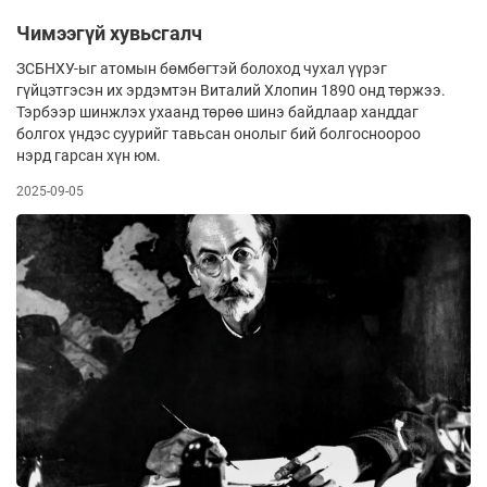
Чимээгүй хувьсгалч
ЗСБНХУ-ыг атомын бөмбөгтэй болоход чухал үүрэг
гүйцэтгэсэн их эрдэмтэн Виталий Хлопин 1890 онд төржээ.
Тэрбээр шинжлэх ухаанд төрөө шинэ байдлаар ханддаг
болгох үндэс суурийг тавьсан онолыг бий бол­­госноороо
нэрд гарсан хүн юм.
2025-09-05