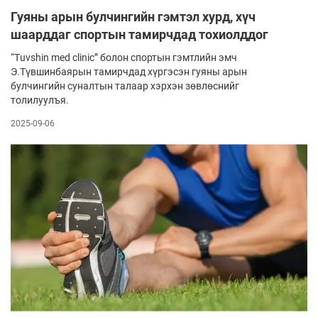
Гуяны арын булчингийн гэмтэл хурд, хүч
шаарддаг спортын тамирчдад тохиолддог
“Тuvshin med clinic” болон спортын гэмтлийн эмч
Э.Түвшинбаярын тамирчдад хүргэсэн гуяны арын
булчингийн суналтын талаар хэрхэн зөвлөснийг
толилуулъя.
2025-09-06