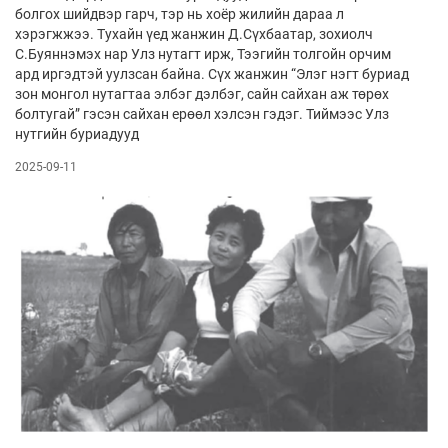
болгох шийдвэр гарч, тэр нь хоёр жилийн дараа л
хэрэгжжээ. Тухайн үед жанжин Д.Сүхбаатар, зохиолч
С.Буяннэмэх нар Улз нутагт ирж, Тээгийн толгойн орчим
ард иргэдтэй уулзсан байна. Сүх жанжин “Элэг нэгт буриад
зон монгол нутагтаа элбэг дэлбэг, сайн сайхан аж төрөх
болтугай” гэсэн сайхан ерөөл хэлсэн гэдэг. Тиймээс Улз
нутгийн буриадууд
2025-09-11