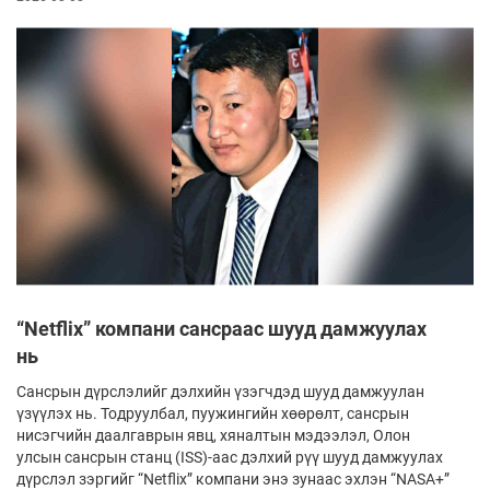
“Netflix” компани сансраас шууд дамжуулах
нь
Сансрын дүрслэлийг дэлхийн үзэгчдэд шууд дамжуулан
үзүүлэх нь. Тодруулбал, пуужингийн хөөрөлт, сансрын
нисэгчийн даалгаврын явц, хяналтын мэдээлэл, Олон
улсын сансрын станц (ISS)-аас дэлхий рүү шууд дамжуулах
дүрслэл зэргийг “Netflix” компани энэ зунаас эхлэн “NASA+”