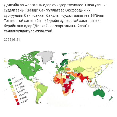
Дэлхийн аз жаргалын өдөр өчигдөр тохиолоо. Олон улсын
судалгааны “Gallup” байгууллагаас Окс­­фор­­­­дын их
сургуулийн Сайн сайхан байдлын судалгааны төв, НҮБ-ын
Тогтвортой хөгжлийн шийдлийн сүл­жээ­­­тэй хамтран жил
бүрийн энэ өдөр “Дэлхийн аз жар­галын тайлан”-г
танилцуулдаг уламжлалтай.
2025-03-21