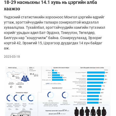
18-29 насныхны 14.1 хувь нь цэргийн алба
хаажээ
Үндэсний статистикийн хорооноос Монгол цэргийн өдрийг
угтаж, эрэгтэйчүүдийн талаарх сонирхолтой мэ­­дээ­­­­лэл
хуваалцлаа. Тухайлбал, эрэгтэйчүүдийн хам­­гийн түгээмэл
нэрийг урьдын адил Бат-Эрдэнэ, Тэмүү­­­­лэн, Төгөл­­дөр,
Билгүүн нар “хошуучилж” байна. Сонирхуулахад, Эрзориг
нэртэй 42, Эрэмгий 15, Цэрэгээр дуудагдах 14 хүн байдаг
аж.
2025-03-18