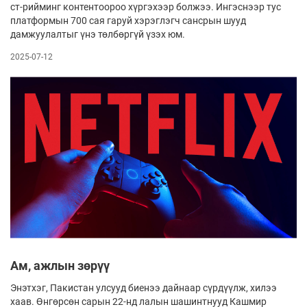
ст-рийминг контентоороо хүргэхээр болжээ. Ингэснээр тус
платформын 700 сая гаруй хэрэглэгч сансрын шууд
дамжуулалтыг үнэ төлбөргүй үзэх юм.
2025-07-12
Ам, ажлын зөрүү
Энэтхэг, Пакистан улсууд биенээ дайнаар сүрдүүлж, хилээ
хаав. Өнгөрсөн сарын 22-нд лалын шашинтнууд Кашмир