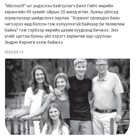
“Microsoft”-ыг үндэслэн байгуулагч Билл Гейтс өөрийн
хөрөнгийн 99 хувийг ойрын 20 жилд өглөг, буяны үйлсэд
зориулахаар шийдсэнээ зарлав. “Хорвоог орхихдоо баян
чигээрээ өөд болсон гэж хэлүүлэхгүй байхаар би төлөвлөж
байна” гэж тэрбээр өөрийн цахим хуудсанд бичжээ. Энэ
үгийг цагтаа буяны үйл хэрэгт хөрөнгөө зар¬цуулсан
Эндрю Карнеги хэлж байжээ.
2025-05-13