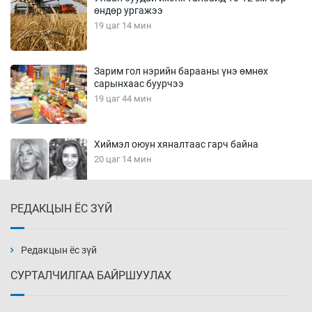
өндөр ургажээ
19 цаг 14 мин
Зарим гол нэрийн барааны үнэ өмнөх
сарынхаас буурчээ
19 цаг 44 мин
Хиймэл оюун хяналтаас гарч байна
20 цаг 14 мин
РЕДАКЦЫН ЁС ЗҮЙ
Эмэгтэйчүүд Бээжин, эрэгтэйчүүд Японд
бэлтгэл базаахаар хилийн дээс алхлаа
20 цаг 44 мин
Редакцын ёс зүй
СУРТАЛЧИЛГАА БАЙРШУУЛАХ
АНУ-ын Цэргийн кибер командлалаын
ажилтнууд амиа хорлох явдал эрс