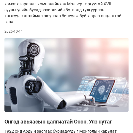
хэмээх гарааны компанийнхан Мольер тэргүүтэй XVII
зууны үеийн бусад зохиолчийн бүтээлд тулгуурлан
хөгжүүлсэн хиймэл оюунаар бичүүлж буйгаараа онцлогтой
гэнэ.
2025-10-11
Онгод авьяасын цалгиатай Онон, Улз нутаг
1922 онд Ардын засгаас буриадуудыг Монголын харьяат