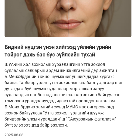
Бидний нүцгэн үнэн хийгээд үйлийн үрийн
тойрог дахь бас бус зүйлсийн тухай
ШУА-ийн Хэл зохиолын хүрээлэнгийн Утга зохиол
судлалын салбарын эрдэм шинжилгээний дэд ажилтан
Б.МөнхЭрдэнийн кино шүүмжийг уншигчдадаа хүргэж
байна. Тэрбээр урлаг, утга зохиолын салбарт ус, агаар шиг
дутагдаж буй шүүмж судлалаар мэргэшсэн залуу
судлаачдын нэг бөгөөд энэ чиглэлээр зохион байгуулсан
томоохон уралдаануудад идэвхтэй оролцдог нэгэн юм.
Б.Мөнх-Эрдэнэ хамгийн сүүлд МУИС-иас өнгөрсөн онд
зохион байгуулсан “Утга зохиол, урлагийн шүүмж
бичвэрийн улсын уралдаан”-д “Г.Аюурзанын фатализм”
бүтээлээрээ дэд байр эзэлсэн.
2025-08-08