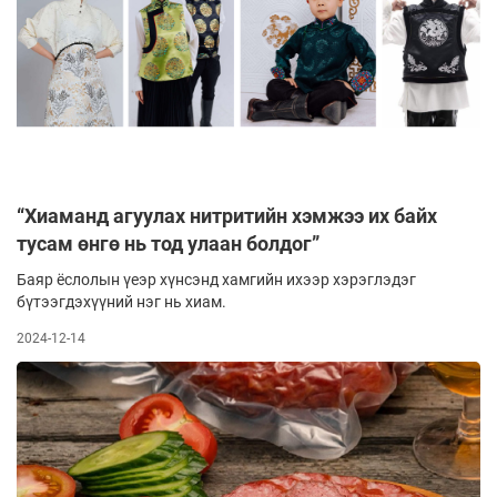
“Хиаманд агуулах нитритийн хэмжээ их байх
тусам өнгө нь тод улаан болдог”
Баяр ёслолын үеэр хүнсэнд хамгийн ихээр хэрэглэдэг
бүтээгдэхүүний нэг нь хиам.
2024-12-14