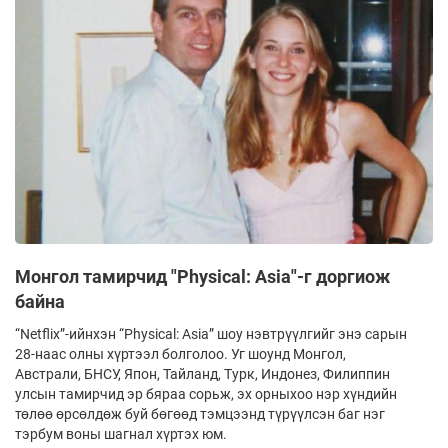
Монгол тамирчид "Physical: Asia"-г доргиож
байна
“Netflix”-ийнхэн “Physical: Asia” шоу нэвтрүүлгийг энэ сарын
28-наас олны хүртээл болголоо. Уг шоунд Монгол,
Австрали, БНСУ, Япон, Тайланд, Турк, Индонез, Филиппин
улсын тамирчид эр бяраа сорьж, эх орныхоо нэр хүндийн
төлөө өрсөлдөж буй бөгөөд тэмцээнд түрүүлсэн баг нэг
тэрбум воны шагнал хүртэх юм.