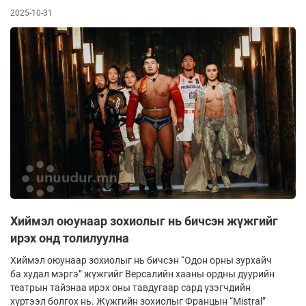
2025-10-31
Хиймэл оюунаар зохиолыг нь бичсэн жүжгийг
ирэх онд толилуулна
Хиймэл оюунаар зохиолыг нь бичсэн “Одон орны зурхайч
ба худал мэргэ” жүжгийг Версалийн хааны ордны дуурийн
театрын тайзнаа ирэх оны тавдугаар сард үзэгчдийн
хүртээл болгох нь. Жүжгийн зохиолыг Францын “Mistral”