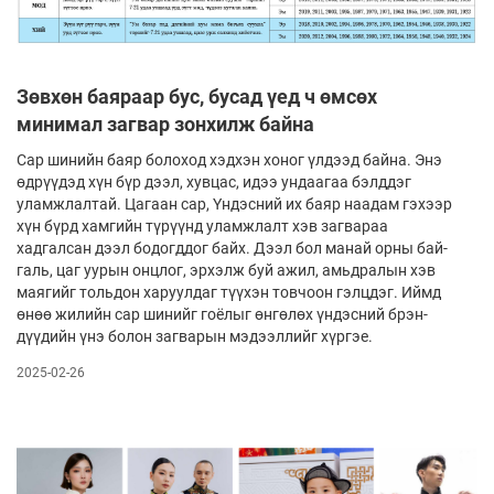
Зөвхөн баяраар бус, бусад үед ч өмсөх
минимал загвар зонхилж байна
Сар шинийн баяр болоход хэдхэн хо­ног үлдээд байна. Энэ
өдрүүдэд хүн бүр дээл, хувцас, идээ ундаагаа бэлд­дэг
уламжлалтай. Цагаан сар, Үндэсний их баяр наадам гэхээр
хүн бүрд хамгийн тү­рүүнд уламжлалт хэв загвараа
хадгалсан дээл бодогддог байх. Дээл бол манай орны бай­
галь, цаг уурын онцлог, эрхэлж буй ажил, амьд­ралын хэв
маягийг тольдон ха­руул­даг түүхэн товчоон гэлцдэг. Иймд
өнөө жи­лийн сар шинийг гоёлыг өнгөлөх үндэсний брэн­
дүүдийн үнэ болон загварын мэ­дээл­лийг хүргэе.
2025-02-26