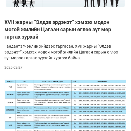
ХVII жарны “Элдэв эрдэнэт” хэмээх модон
могой жилийн Цагаан сарын өглөө зүг мөр
гаргах зурхай
Гандантэгчэнлин хийдээс гаргасан, ХVII жар­ны “Элдэв
эрдэнэт” хэмээх мо­дон могой жилийн Цагаан сарын өг­лөө
зүг мөрөө гаргах зурхайг хүргэж бай­на.
2025-02-27