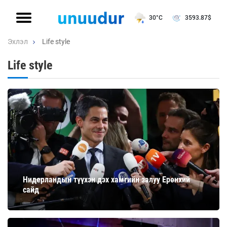
30°C
3593.87
$
Эхлэл
Life style
Life style
Нидерландын түүхэн дэх хамгийн залуу Ерөнхий
сайд