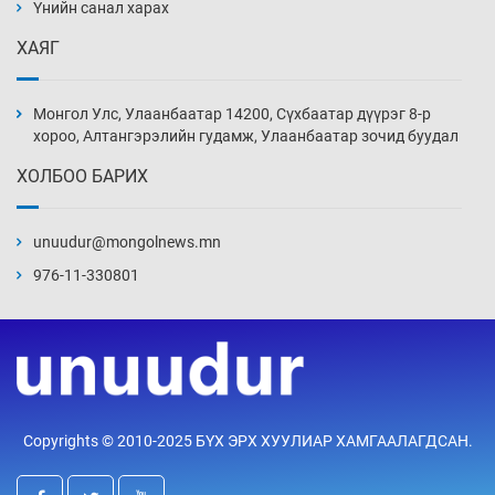
нэмэгджээ
Үнийн санал харах
20 цаг 52 мин
ХАЯГ
Монголын шигшээ Хонконгийн багийг ялж,
эхний хожлоо авлаа
Монгол Улс, Улаанбаатар 14200, Сүхбаатар дүүрэг 8-р
21 цаг 14 мин
хороо, Алтангэрэлийн гудамж, Улаанбаатар зочид буудал
ХОЛБОО БАРИХ
Техникийн өндөр үзүүлэлттэй агаарын хөлөг
худалдан авах хүсэлтээ уламжлав
unuudur@mongolnews.mn
21 цаг 44 мин
976-11-330801
“Шатахууны бус, бодлогын хомсдол
нүүрлээд байна”
22 цаг 14 мин
Дөрвөн чиглэлд шөнийн автобус иргэдэд
Copyrights © 2010-2025 БҮХ ЭРХ ХУУЛИАР ХАМГААЛАГДСАН.
үйлчилж буй гэв
22 цаг 44 мин