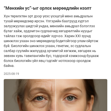
“Мөнхийн ус”-ыг орлох мөрөөдлийн нээлт
Хүн төрөлхтөн эрт дээр үеэс үхэшгүй мөнх амьдралын
тухай мөрөөдсөөр ирсэн. Үлгэрийн баатрууд хүртэл
залуужуулах шидтэй ундаа, мөнхийн амьдрал бэлэглэх
булаг хайж, эрдэмтэн судлаачид хөгшрөлтийн нууцыг
тайлах гэж оролдсоор өдийг хүрчээ. Харин XXI зуунд
шинжлэх ухаан энэ мөрөөдөлд бодитойгоор улам ойртож
буй. Биологийн шинжлэх ухаан, генетик, эс судлалын
салбар сүүлийн жилүүдэд эрчимтэй хөгжиж, хөгшрөх нь
зөвхөн хувь тавилангийн бус, тодорхой хэмжээнд буцааж
болох биологийн үйл явц гэдгийг нотлохоор оролдож
байна.
2025-08-19