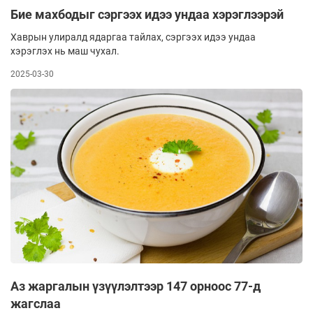
Бие махбодыг сэргээх идээ ундаа хэрэглээрэй
Хаврын улиралд ядаргаа тайлах, сэргээх идээ ундаа
хэрэглэх нь маш чухал.
2025-03-30
Аз жаргалын үзүүлэлтээр 147 орноос 77-д
жагслаа