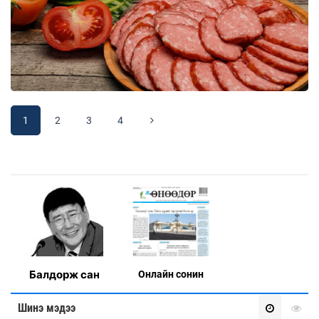
1
2
3
4
Балдорж сан
Онлaйн сонин
Шинэ мэдээ