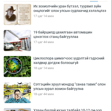
Их зохиолчийн уран бүтээл, туурвил зүйн
онцлогийг олон улсын судлаачид хэлэлцлээ
17 цаг 14 мин
19 байршилд цахилгаан автомашин
цэнэглэх станц байгууллаа
17 цаг 44 мин
Циклоспора шимэгчээс үүдэлтэй гэдэсний
халдвар дэгдэж болзошгүй
18 цаг 14 мин
Сэтгэцийн эрүүл мэндэд “санаа тавих” олон
улсын хурал зохион байгуулна
18 цаг 44 мин
Улаан буудай ихэнх талбайд 10-12 см-ээр