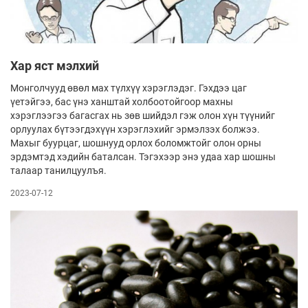
Хар яст мэлхий
Монголчууд өвөл мах түлхүү хэрэглэдэг. Гэхдээ цаг
үетэйгээ, бас үнэ ханштай холбоотойгоор махны
хэрэглээгээ багасгах нь зөв шийдэл гэж олон хүн түүнийг
орлуулах бүтээгдэхүүн хэрэглэхийг эрмэлзэх болжээ.
Махыг буурцаг, шошнууд орлох боломжтойг олон орны
эрдэмтэд хэдийн баталсан. Тэгэхээр энэ удаа хар шошны
талаар танилцуулъя.
2023-07-12