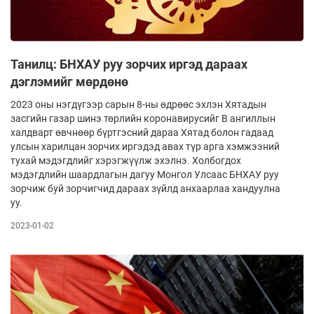
Танилц: БНХАУ руу зорчих иргэд дараах
дэглэмийг мөрдөнө
2023 оны нэгдүгээр сарын 8-ны өдрөөс эхлэн Хятадын
засгийн газар шинэ төрлийн коронавирусийг B ангиллын
халдварт өвчнөөр бүртгэсний дараа Хятад болон гадаад
улсын харилцан зорчих иргэдэд авах түр арга хэмжээний
тухай мэдэгдлийг хэрэгжүүлж эхэлнэ. Холбогдох
мэдэгдлийн шаардлагын дагуу Монгол Улсаас БНХАУ руу
зорчиж буй зорчигчид дараах зүйлд анхаарлаа хандуулна
уу.
2023-01-02