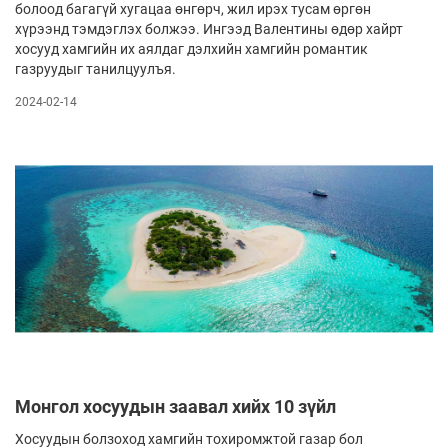
болоод багагүй хугацаа өнгөрч, жил ирэх тусам өргөн
хүрээнд тэмдэглэх болжээ. Ингээд Валентины өдөр хайрт
хосууд хамгийн их аялдаг дэлхийн хамгийн романтик
газруудыг танилцуулъя.
2024-02-14
Монгол хосуудын заавал хийх 10 зүйл
Хосуудын болзоход хамгийн тохиромжтой газар бол