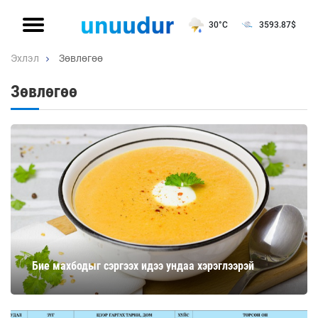
30°C
3593.87
$
Эхлэл
Зөвлөгөө
Зөвлөгөө
Бие махбодыг сэргээх идээ ундаа хэрэглээрэй