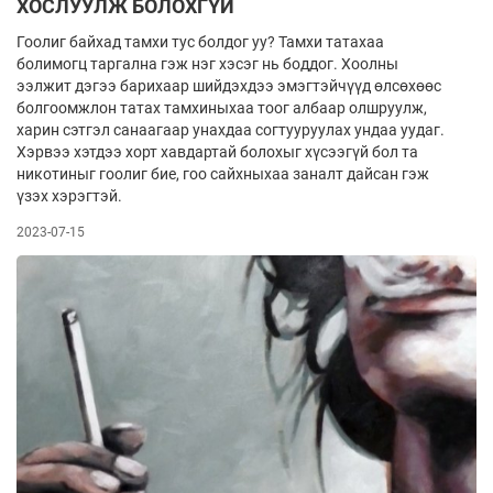
ХОСЛУУЛЖ БОЛОХГҮЙ
Гоолиг байхад тамхи тус болдог уу? Тамхи татахаа
болимогц таргална гэж нэг хэсэг нь боддог. Хоолны
ээлжит дэгээ барихаар шийдэхдээ эмэгтэйчүүд өлсөхөөс
болгоомжлон татах тамхиныхаа тоог албаар олшруулж,
харин сэтгэл санаагаар унахдаа согтууруулах ундаа уудаг.
Хэрвээ хэтдээ хорт хавдартай болохыг хүсээгүй бол та
никотиныг гоолиг бие, гоо сайхныхаа заналт дайсан гэж
үзэх хэрэгтэй.
2023-07-15