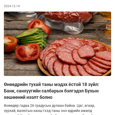
2024-12-14
Өнөөдрийн тухай таны мэдэх ёстой 18 зүйл:
Банк, санхүүгийн салбарын бэлгэдэл Бухын
хөшөөний нээлт болно
Өнөөдөр гадаа 26 градусын дулаан байна. Цаг, агаар,
зурхай, валютын ханш гээд таны энэ өдрийн ажилд