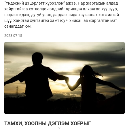
“Үндэсний цэцэрлэгт хүрээлэн” ажээ. Нар жаргахын алдад
хайрттайгаа хөтлөлцөн элдвийг ярилцан алхангаа хуушуур,
шорлог идэж, дугуй унан, дардас шидэн зугаацах хөгжилтэй
шүү. Хайртай хүнтэйгээ хамт юу ч хийсэн аз жаргалтай мэт
санагддаг юм.
2023-07-15
ТАМХИ, ХООЛНЫ ДЭГЛЭМ ХОЁРЫГ