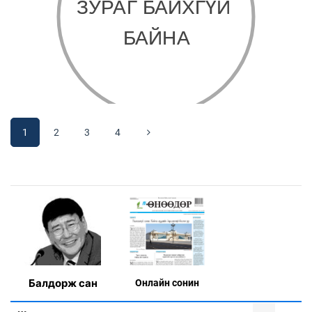
1
2
3
4
Балдорж сан
Онлaйн сонин