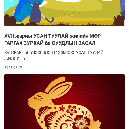
XVII жарны УСАН ТУУЛАЙ жилийн МӨР
ГАРГАХ ЗУРХАЙ ба СУУДЛЫН ЗАСАЛ
XVII ЖАРНЫ “ҮЗЭСГЭЛЭНТ” ХЭМЭЭХ УСАН ТУУЛАЙ
ЖИЛИЙН ҮР
2023-02-17