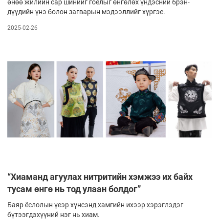
өнөө жи­лийн сар шинийг гоёлыг өнгөлөх үндэсний брэн­
дүүдийн үнэ болон загварын мэ­дээл­лийг хүргэе.
2025-02-26
“Хиаманд агуулах нитритийн хэмжээ их байх
тусам өнгө нь тод улаан болдог”
Баяр ёслолын үеэр хүнсэнд хамгийн ихээр хэрэглэдэг
бүтээгдэхүүний нэг нь хиам.