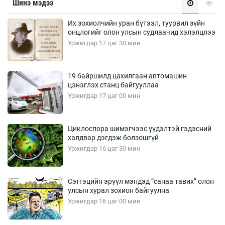
Шинэ мэдээ
Их зохиолчийн уран бүтээл, туурвил зүйн
онцлогийг олон улсын судлаачид хэлэлцлээ
Уржигдар 17 цаг 30 мин
19 байршилд цахилгаан автомашин
цэнэглэх станц байгууллаа
Уржигдар 17 цаг 00 мин
Циклоспора шимэгчээс үүдэлтэй гэдэсний
халдвар дэгдэж болзошгүй
Уржигдар 16 цаг 30 мин
Сэтгэцийн эрүүл мэндэд “санаа тавих” олон
улсын хурал зохион байгуулна
Уржигдар 16 цаг 00 мин