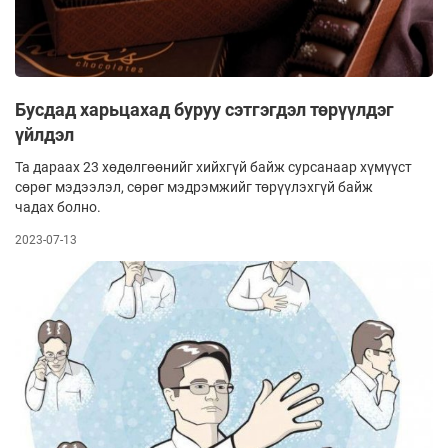
Бусдад харьцахад буруу сэтгэгдэл төрүүлдэг
үйлдэл
Та дараах 23 хөдөлгөөнийг хийхгүй байж сурсанаар хүмүүст
сөрөг мэдээлэл, сөрөг мэдрэмжийг төрүүлэхгүй байж
чадах болно.
2023-07-13