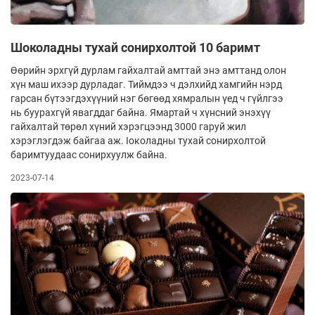
Шоколадны тухай сонирхолтой 10 баримт
Өөрийн эрхгүй дурлам гайхалтай амттай энэ амттанд олон
хүн маш ихээр дурладаг. Тиймдээ ч дэлхийд хамгийн нэрд
гарсан бүтээгдэхүүний нэг бөгөөд хямралын үед ч гүйлгээ
нь буурахгүй явагддаг байна. Ямартай ч хүнсний энэхүү
гайхалтай төрөл хүний хэрэгцээнд 3000 гаруй жил
хэрэглэгдэж байгаа аж. Iоколадны тухай сонирхолтой
баримтуудаас сонирхуулж байна.
2023-07-14