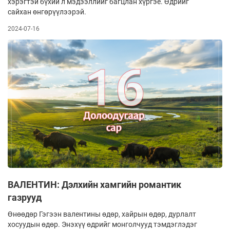
хэрэгтэй бүхий л мэдээллийг багцлан хүргэе. Өдрийг
сайхан өнгөрүүлээрэй.
2024-07-16
ВАЛЕНТИН: Дэлхийн хамгийн романтик
газрууд
Өнөөдөр Гэгээн валентины өдөр, хайрын өдөр, дурлалт
хосуудын өдөр. Энэхүү өдрийг монголчууд тэмдэглэдэг