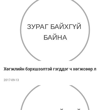
Хөгжлийн бэрхшээлтэй гэгддэг ч хөгжсөөр л
2017-09-13