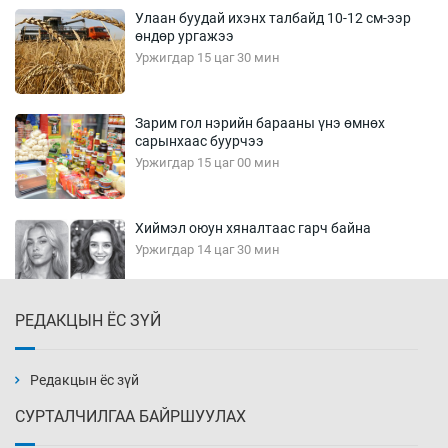
Улаан буудай ихэнх талбайд 10-12 см-ээр
өндөр ургажээ
Уржигдар 15 цаг 30 мин
Зарим гол нэрийн барааны үнэ өмнөх
сарынхаас буурчээ
Уржигдар 15 цаг 00 мин
Хиймэл оюун хяналтаас гарч байна
Уржигдар 14 цаг 30 мин
РЕДАКЦЫН ЁС ЗҮЙ
Эмэгтэйчүүд Бээжин, эрэгтэйчүүд Японд
бэлтгэл базаахаар хилийн дээс алхлаа
Уржигдар 14 цаг 00 мин
Редакцын ёс зүй
СУРТАЛЧИЛГАА БАЙРШУУЛАХ
АНУ-ын Цэргийн кибер командлалаын