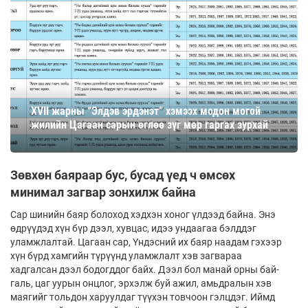
ХVII жарны “Элдэв эрдэнэт” хэмээх модон могой
жилийн Цагаан сарын өглөө зүг мөр гаргах зурхай
Зөвхөн баяраар бус, бусад үед ч өмсөх
минимал загвар зонхилж байна
Сар шинийн баяр болоход хэдхэн хо­ног үлдээд байна. Энэ
өдрүүдэд хүн бүр дээл, хувцас, идээ ундаагаа бэлд­дэг
уламжлалтай. Цагаан сар, Үндэсний их баяр наадам гэхээр
хүн бүрд хамгийн тү­рүүнд уламжлалт хэв загвараа
хадгалсан дээл бодогддог байх. Дээл бол манай орны бай­
галь, цаг уурын онцлог, эрхэлж буй ажил, амьд­ралын хэв
маягийг тольдон ха­руул­даг түүхэн товчоон гэлцдэг. Иймд