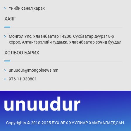
ажилтнууд амиа хорлох явдал эрс
нэмэгджээ
Үнийн санал харах
Уржигдар 13 цаг 52 мин
ХАЯГ
Монголын шигшээ Хонконгийн багийг ялж,
эхний хожлоо авлаа
Монгол Улс, Улаанбаатар 14200, Сүхбаатар дүүрэг 8-р
Уржигдар 13 цаг 30 мин
хороо, Алтангэрэлийн гудамж, Улаанбаатар зочид буудал
ХОЛБОО БАРИХ
Техникийн өндөр үзүүлэлттэй агаарын хөлөг
худалдан авах хүсэлтээ уламжлав
unuudur@mongolnews.mn
Уржигдар 13 цаг 00 мин
976-11-330801
“Шатахууны бус, бодлогын хомсдол
нүүрлээд байна”
Уржигдар 12 цаг 30 мин
Дөрвөн чиглэлд шөнийн автобус иргэдэд
Copyrights © 2010-2025 БҮХ ЭРХ ХУУЛИАР ХАМГААЛАГДСАН.
үйлчилж буй гэв