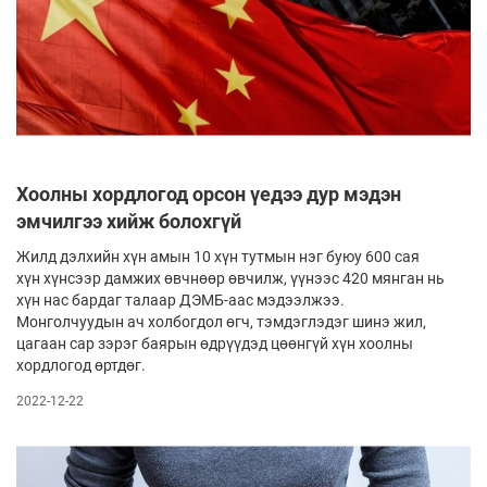
Хоолны хордлогод орсон үедээ дур мэдэн
эмчилгээ хийж болохгүй
Жилд дэлхийн хүн амын 10 хүн тутмын нэг буюу 600 сая
хүн хүнсээр дамжих өвчнөөр өвчилж, үүнээс 420 мянган нь
хүн нас бардаг талаар ДЭМБ-аас мэдээлжээ.
Монголчуудын ач холбогдол өгч, тэмдэглэдэг шинэ жил,
цагаан сар зэрэг баярын өдрүүдэд цөөнгүй хүн хоолны
хордлогод өртдөг.
2022-12-22