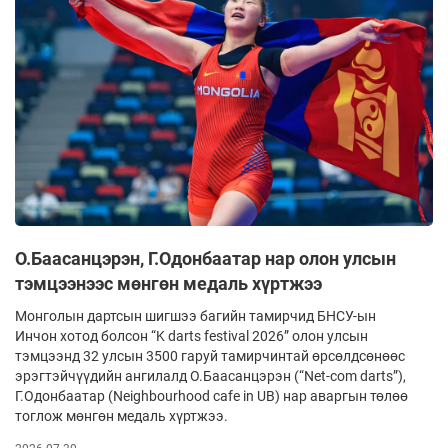
О.Баасанцэрэн, Г.Одонбаатар нар олон улсын
тэмцээнээс мөнгөн медаль хүртжээ
Монголын дартсын шигшээ багийн тамирчид БНСУ-ын
Инчон хотод болсон “K darts festival 2026” олон улсын
тэмцээнд 32 улсын 3500 гаруй тамирчинтай өрсөлдсөнөөс
эрэгтэйчүүдийн ангилалд О.Баасанцэрэн (“Net-com darts”),
Г.Одонбаатар (Neighbourhood сafe in UB) нар аваргын төлөө
тоглож мөнгөн медаль хүртжээ.