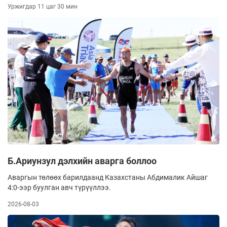
Уржигдар 11 цаг 30 мин
Б.Ариунзул дэлхийн аварга боллоо
Аваргын төлөөх барилдаанд Казахстаны Абдималик Айшаг
4:0-ээр буулган авч түрүүллээ.
2026-08-03