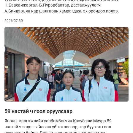
Н.Баасанжаргал, Б.Пүрэвбаатар, дасгалжуулагч
А.Биндэръяа нар шалгаран хамрагдаж, эх орондоо ирлээ.
2026-07-30
59 настай ч гоол оруулсаар
Японы мэргэжлийн хөлбөмбөгчин Казүёоши Миура 59
настай ч зодог тайлсангүй тоглосоор, тэр бүү хэл гоол
оруулсаар байна. Гэхдээ дөрвөн жилд нэг удаа гэж