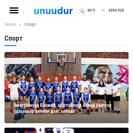
30°C
3593.93
$
Эхлэл
Спорт
Спорт
Эмэгтэйчүүд Бээжин, эрэгтэйчүүд Японд бэлтгэл
базаахаар хилийн дээс алхлаа