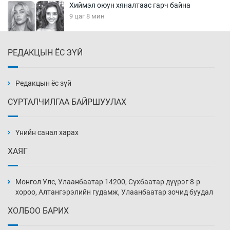
Хиймэл оюун хяналтаас гарч байна
9 цаг 8 мин
РЕДАКЦЫН ЁС ЗҮЙ
Эмэгтэйчүүд Бээжин, эрэгтэйчүүд Японд
бэлтгэл базаахаар хилийн дээс алхлаа
9 цаг 38 мин
Редакцын ёс зүй
СУРТАЛЧИЛГАА БАЙРШУУЛАХ
АНУ-ын Цэргийн кибер командлалаын
ажилтнууд амиа хорлох явдал эрс
нэмэгджээ
Үнийн санал харах
9 цаг 46 мин
ХАЯГ
Монголын шигшээ Хонконгийн багийг ялж,
эхний хожлоо авлаа
Монгол Улс, Улаанбаатар 14200, Сүхбаатар дүүрэг 8-р
10 цаг 8 мин
хороо, Алтангэрэлийн гудамж, Улаанбаатар зочид буудал
ХОЛБОО БАРИХ
Техникийн өндөр үзүүлэлттэй агаарын хөлөг