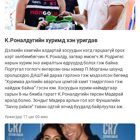
К.Роналдугийн хуримд хэн уригдав
Дэлхийн хамгийн алдартай хосуудын нэгд гарцаагүй орох
нэрт хөлбөмбөгчин К.Роналду, загвар өмсөгч Ж.Родригес
нарын хурим энэ амралтын өдрүүдэд болох гэж байна.
Португал тоглогч өнгөрсөн оны намар П.Морганы шоунд
оролцохдоо ДАШТ-ий дараа гэрлэнэ гэж мэдээлсэн бөгөөд
“Хуримаа дэлхийн аваргын цомтой хамт тэмдэглэнэ гэж
найдаж байна” гэсэн юм. Хосуудын хурим наймдугаар
сарын 8-ны бямба гарагт К.Роналдугийн төрсөн Мадерай
аралд болно. Зочдыг Мадера арлын гол хот Фуншалийн
“Savoy palace” таван одтой зочид буудалд байрлуулах аж.
Уржигдар 17 цаг 00 мин