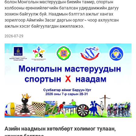
болон Монголын мастеруудын биеийн тамир, спортын
холбооны ерөнхийлөгчийн баталсан удирдамжийн дагуу
зохион байгуулж буй. Наадмын бэлтгэл ажлыг хангах
зорилгоор Аймгийн Засаг даргын орлог¬ чоор ахлуулсан
ажлын хэсэг байгуулагдан ажиллажээ.
2026-07-29
Азийн наадмын хөтөлбөрт холимог тулаан,