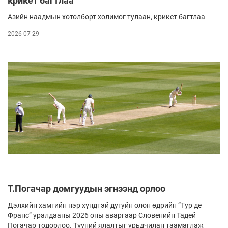
крикет багтлаа
Азийн наадмын хөтөлбөрт холимог тулаан, крикет багтлаа
2026-07-29
Т.Погачар домгуудын эгнээнд орлоо
Дэлхийн хамгийн нэр хүндтэй дугуйн олон өдрийн “Тур де
Франс” уралдааны 2026 оны аваргаар Словенийн Тадей
Погачар тодорлоо. Түүний ялалтыг урьдчилан таамаглаж