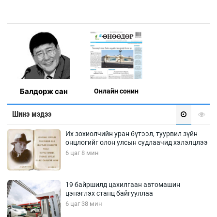
Балдорж сан
Онлaйн сонин
Шинэ мэдээ
Их зохиолчийн уран бүтээл, туурвил зүйн
онцлогийг олон улсын судлаачид хэлэлцлээ
6 цаг 8 мин
19 байршилд цахилгаан автомашин
цэнэглэх станц байгууллаа
6 цаг 38 мин