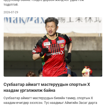
тодотгоё.
2026-07-29
Сүхбаатар аймагт мастеруудын спортын X
наадам үргэлжилж байна
Сүхбаатар аймагт мастеруудын биеийн тамир, спортын X
наадам өчигдөр эхэлсэн. Тус наадмыг Аймгийн Засаг дарга