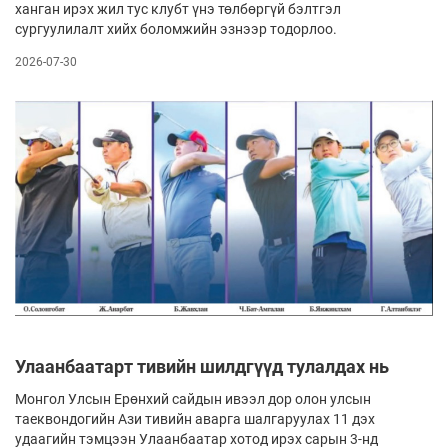
ханган ирэх жил тус клубт үнэ төлбөргүй бэлтгэл
сургуулилалт хийх боломжийн эзнээр тодорлоо.
2026-07-30
Улаанбаатарт тивийн шилдгүүд тулалдах нь
Монгол Улсын Ерөнхий сайдын ивээл дор олон улсын
таеквондогийн Ази тивийн аварга шалгаруулах 11 дэх
удаагийн тэмцээн Улаанбаатар хотод ирэх сарын 3-нд