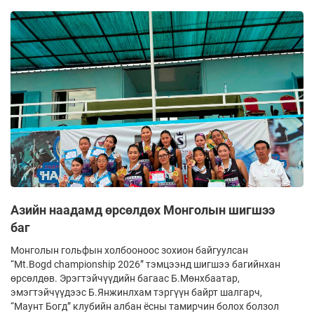
Азийн наадамд өрсөлдөх Монголын шигшээ
баг
Монголын гольфын холбооноос зохион байгуулсан
“Mt.Bogd championship 2026” тэмцээнд шигшээ багийнхан
өрсөлдөв. Эрэгтэйчүүдийн багаас Б.Мөнхбаатар,
эмэгтэйчүүдээс Б.Янжинлхам тэргүүн байрт шалгарч,
“Маунт Богд” клубийн албан ёсны тамирчин болох болзол