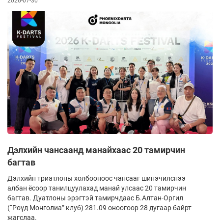
2026-07-30
Дэлхийн чансаанд манайхаас 20 тамирчин
багтав
Дэлхийн триатлоны холбооноос чансааг шинэчилснээ
албан ёсоор танилцуулахад манай улсаас 20 тамирчин
багтав. Дуатлоны эрэгтэй тамирчдаас Б.Алтан-Оргил
(“Рөүд Монголиа” клуб) 281.09 оноогоор 28 дугаар байрт
жагслаа.