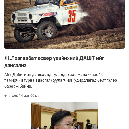
Ж.Лхагвабат өсвөр үеийнхний ДАШТ-ийг
дэнсэлнэ
Абу-Дабигийн дэвжээнд тулалдахаар манайхаас 19
тамирчин гурван дасгалжуулагчийн удирдлагад бэлтгэлээ
базааж байна.
Өчигдөр 14 цаг 00 мин