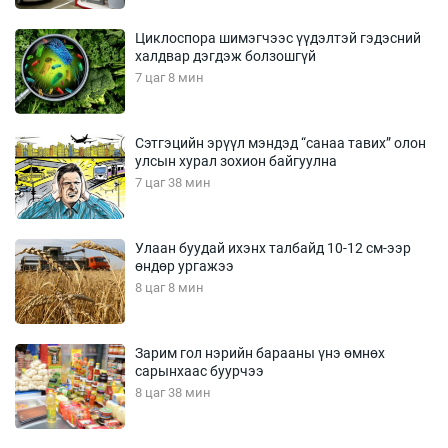
Циклоспора шимэгчээс үүдэлтэй гэдэсний
халдвар дэгдэж болзошгүй
7 цаг 8 мин
Сэтгэцийн эрүүл мэндэд “санаа тавих” олон
улсын хурал зохион байгуулна
7 цаг 38 мин
Улаан буудай ихэнх талбайд 10-12 см-ээр
өндөр ургажээ
8 цаг 8 мин
Зарим гол нэрийн барааны үнэ өмнөх
сарынхаас буурчээ
8 цаг 38 мин