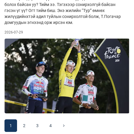
болох байсан уу? Тийм ээ. Тэгэхээр сонирхолгүй байсан
гэсэн үг үү? Огт тийм биш. Энэ жилийн “Тур” өмнөх
жилүүдийнхтэй адил туйлын сонирхолтой болж, Т.Погачар
домгуудын эгнээнд орж ирсэн юм.
2026-07-29
1
2
3
4