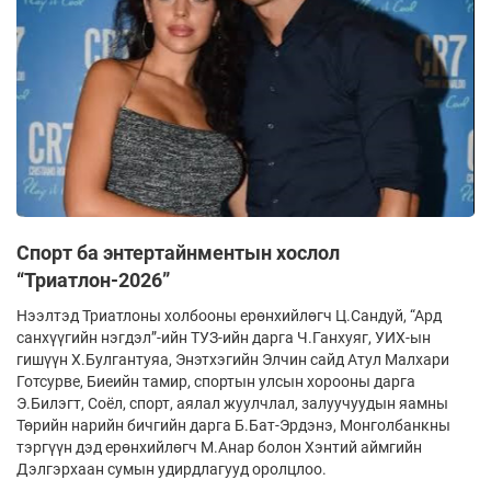
Спорт ба энтертайнментын хослол
“Триатлон-2026”
Нээлтэд Триатлоны холбооны ерөнхийлөгч Ц.Сандуй, “Ард
санхүүгийн нэгдэл”-ийн ТУЗ-ийн дарга Ч.Ганхуяг, УИХ-ын
гишүүн Х.Булгантуяа, Энэтхэгийн Элчин сайд Атул Малхари
Готсурве, Биеийн тамир, спортын улсын хорооны дарга
Э.Билэгт, Соёл, спорт, аялал жуулчлал, залуучуудын яамны
Төрийн нарийн бичгийн дарга Б.Бат-Эрдэнэ, Монголбанкны
тэргүүн дэд ерөнхийлөгч М.Анар болон Хэнтий аймгийн
Дэлгэрхаан сумын удирдлагууд оролцлоо.