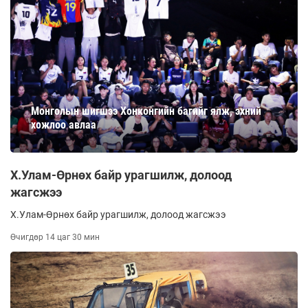
Монголын шигшээ Хонконгийн багийг ялж, эхний
хожлоо авлаа
Х.Улам-Өрнөх байр урагшилж, долоод
жагсжээ
Х.Улам-Өрнөх байр урагшилж, долоод жагсжээ
Өчигдөр 14 цаг 30 мин