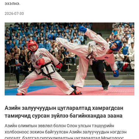
эхэлнэ.
2026-07-30
Азийн залуучуудын цугларалтад хамрагдсан
тамирчид сурсан зүйлээ багийнхандаа заана
Азийн олимпын зөвлөл болон Олон улсын тэшүүрийн
холбооноос зохион байгуулсан Азийн залуучуудын нэгдсэн
сургалт, бэлтгэл сургуулилалтын цугларалтад Монголоос