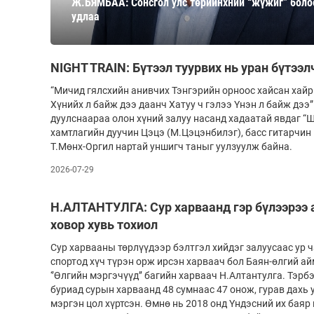
Ж.БЯМБАА: Сонсгол улс төрийнхний “жүжиг” боло
126-гийн НЭГ
удлаа
NIGHT TRAIN: Бүтээл туурвих нь уран бүтээл
“Мичид гялсхийн анивчих Тэнгэрийн орноос хайсан хайр
Хүнийх л байж дээ даанч Хатуу ч гэлээ Үнэн л байж дээ
дуулснаараа олон хүний залуу насанд хадаатай явдаг “Ш
хамтлагийн дуучин Цэцэ (М.Цэцэнбилэг), басс гитарчин 
Т.Мөнх-Оргил нартай уншигч таныг уулзуулж байна.
2026-07-29
Ертөнц
Спорт
Нийгэм
Бөх
Н.АЛТАНТУЛГА: Сур харваанд гэр бүлээрээ 
ховор хувь тохиол
Техник технологи
Сагсан бөмбөг
Шинжлэх ухаан
Хөлбөмбөг
Сур харвааны төрлүүдээр бэлтгэл хийдэг залуусаас ур 
спортод хүч түрэн орж ирсэн харваач бол Баян-өлгий ай
Сонин хачин
Олимпын төрөл
‘’Өлгийн мэргэчүүд’’ багийн харваач Н.Алтантулга. Тэр
буриад сурын харваанд 48 сумнаас 47 онож, гурав дахь 
Дэлхийн монгол
Тулааны спорт
мэргэн цол хүртсэн. Өмнө нь 2018 онд Үндэсний их бая
Олимпын бус төр