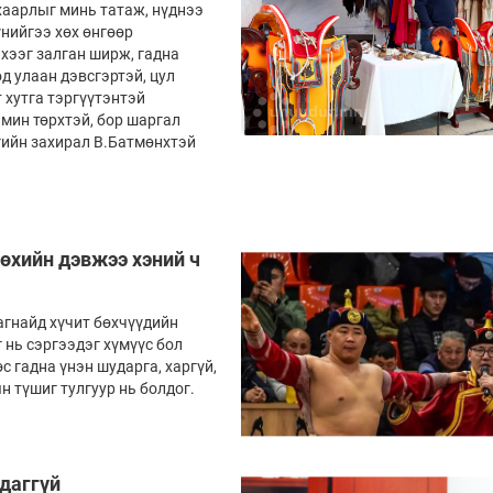
хаарлыг минь татаж, нүднээ
үнийгээ хөх өнгөөр
хээг залган ширж, гадна
д улаан дэвсгэртэй, цул
 хутга тэргүүтэнтэй
амин төрхтэй, бор шаргал
гийн захирал В.Батмөнхтэй
өхийн дэвжээ хэний ч
агнайд хүчит бөхчүүдийн
 нь сэргээдэг хүмүүс бол
с гадна үнэн шударга, харгүй,
 түшиг тулгуур нь болдог.
даггүй