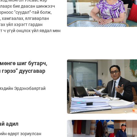
оход Монгол Улсаас нэр
длаарх бие даасан шинжээч
рноос “суудал”-тай болж,
, хамгаалах, ялгаварлан
ах үйл хэрэгт гардан
 ч үгүй онцлох үйл явдал мөн
мөнгө шиг бутарч,
 гэрээ” дуусгавар
рмэдийн Эрдэнэбаяртай
ай адил
ийн өдөрт зориулсан