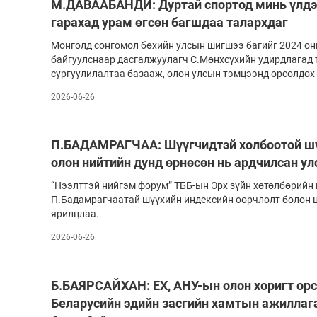
М.ДАВААБАНДИ: Дуртай спортод минь үлдэ
гарахад урам өгсөн багшдаа талархдаг
Монголд сонгомол бөхийн улсын шигшээ багийг 2024 он
байгуулснаар дасгалжуулагч С.Мөнхсүхийн удирдлагад
сургуулилалтаа базааж, олон улсын тэмцээнд өрсөлдөх 
2026-06-26
П.БАДАМРАГЧАА: Шүүгчидтэй холбоотой шү
олон нийтийн дунд өрнөсөн нь ардчилсан ул
“Нээлттэй нийгэм форум” ТББ-ын Эрх зүйн хөтөлбөрийн
П.Бадамрагчаатай шүүхийн индексийн өөрчлөлт болон ц
ярилцлаа.
2026-06-26
Б.БАЯРСАЙХАН: ЕХ, АНУ-ын олон хоригт орс
Беларусийн эдийн засгийн хамтын ажиллаг