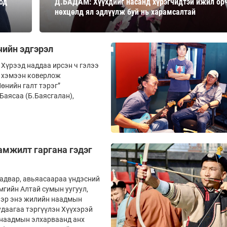
од
Д.БАДАМ: Хүүхдийг насанд хүрэгчидтэй ижил ор
Ханш
нөхцөлд ял эдлүүлж буй нь харамсалтай
Хэрэг з
Эрэлттэй мэдээ
Эрүүл м
Хууль ёс
чийн эдгэрэл
Хүмүүс
 Хүрээд наддаа ирсэн ч гэлээ
” хэмээн коверлож
Албаны 
өнийн галт тэрэг”
Бусад
Баясаа (Б.Баясгалан),
Life style
Ярилцл
Зөвлөгөө
Хоймор
амжилт гаргана гэдэг
Өнөөдрийн тухай
Уншигч-
чадвар, авьяасаараа үндэсний
мгийн Алтай сумын уугуул,
бээр энэ жилийн наадмын
удаагаа тэргүүлэн Хүүхэрэй
р наадмын элхарваанд анх
өл