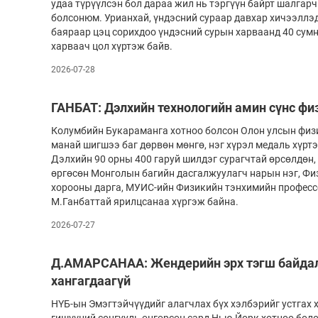
удаа түрүүлсэн бол дараа жил нь тэргүүн байрт шалгар
болсонюм. Урианхай, үндэсний сураар давхар хичээллэ
Олимп 2024
баяраар цэц сорихдоо үндэсний сурын харваанд 40 сумн
харваач цол хүртэж байв.
2026-07-28
ГАНБАТ: Дэлхийн технологийн амин сүнс физ
Колумбийн Букараманга хотноо болсон Олон улсын физ
манай шигшээ баг дөрвөн мөнгө, нэг хүрэл медаль хүртэ
Дэлхийн 90 орны 400 гаруй шилдэг сурагчтай өрсөлдөн,
өргөсөн Монголын багийн дасгалжуулагч нарын нэг, Ф
хорооны дарга, МУИС-ийн Физикийн тэнхимийн професс
М.Ганбаттай ярилцсанаа хүргэж байна.
2026-07-27
Д.АМАРСАНАА: Жендерийн эрх тэгш байдал 
хангагдаагүй
НҮБ-ын Эмэгтэйчүүдийг алагчлах бүх хэлбэрийг устгах