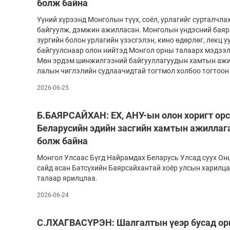
болж байна
Үүний хүрээнд Монголын түүх, соёл, урла­гийг сур­талч­л
байгуулж, дэм­жин ажилласан. Монголын үндэсний баяр 
зургийн бо­лон ур­ла­гийн үзэсгэлэн, кино өдөр­лөг, лекц у
байгуулс­наар олон ний­­­тэд Монгол орны талаарх мэ­дээл
Мөн эрдэм шин­жил­гээ­ний бай­гуул­ла­гуудын хам­тын аж
лалын чиг­лэ­лийн суд­лаа­чид­тай тогт­мол холбоо тогтоон
2026-06-25
Б.БАЯРСАЙХАН: ЕХ, АНУ-ын олон хоригт орс
Беларусийн эдийн засгийн хамтын ажиллаг
болж байна
Монгол Улсаас Бүгд Найрамдах Беларусь Улсад суух Онц
сайд асан Батсүхийн Баярсайхантай хоёр улсын харилц
талаар ярилцлаа.
2026-06-24
С.ЛХАГВАСҮРЭН: Шалгалтын үеэр бусад ор