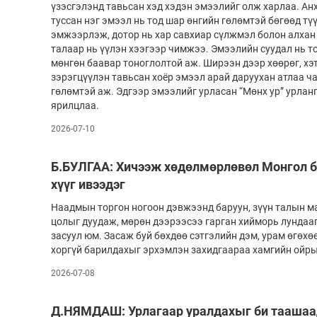
үзэсгэлэнд тавьсан хэд хэдэн эмээлийг олж харлаа. Ан
туссан нэг эмээл нь тод шар өнгийн гөлөмтэй бөгөөд тү
эмжээрлэж, дотор нь хар савхиар сүлжмэл болон алхан 
талаар нь үүлэн хээгээр чимжээ. Эмээлийн суудал нь то
мөнгөн баавар тоноглолтой аж. Ширээн дээр хөөрөг, хэт
зэрэгцүүлэн тавьсан хоёр эмээл арай даруухан атлаа ч
гөлөмтэй аж. Эдгээр эмээлийг урласан “Мөнх ур” урлан
ярилцлаа.
2026-07-10
Б.БУЛГАА: Хичээж хөдөлмөрлөвөл Монгол б
хүүг ивээдэг
Наадмын торгон ногоон дэвжээнд баруун, зүүн талын м
цолыг дуудаж, мөрөн дээрээсээ гарган хийморь лундааг
засуул юм. Засаж буй бөхдөө сэтгэлийн дэм, урам өгөхөө
хоргүй барилдахыг эрхэмлэн захидгаараа хамгийн ойрын
2026-07-08
Д.НЯМДАШ: Урлагаар уралдахыг би таашаа