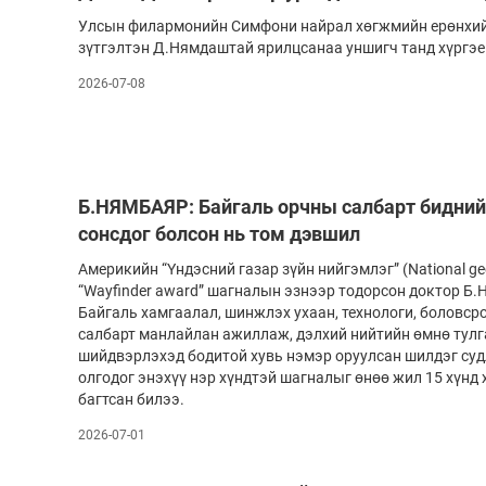
Улсын филармонийн Симфони найрал хөгжмийн ерөнхий 
зүтгэлтэн Д.Нямдаштай ярилцсанаа уншигч танд хүргэе
2026-07-08
Б.НЯМБАЯР: Байгаль орчны салбарт бидний 
сонсдог болсон нь том дэвшил
Америкийн “Үндэсний газар зүйн нийгэмлэг” (National geo
“Wayfinder award” шагналын эзнээр тодорсон доктор Б
Байгаль хамгаалал, шинжлэх ухаан, технологи, боловср
салбарт манлайлан ажиллаж, дэлхий нийтийн өмнө тул
шийдвэрлэхэд бодитой хувь нэмэр оруулсан шилдэг су
олгодог энэхүү нэр хүндтэй шагналыг өнөө жил 15 хүнд
багтсан билээ.
2026-07-01