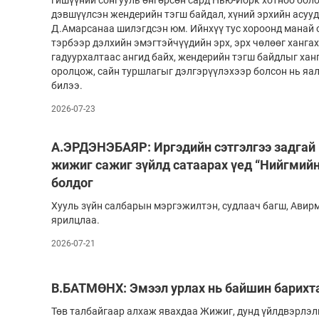
гишүүний сонгууль өнгөрсөн сард Нью-Йорк хотноо бол
дэвшүүлсэн жендерийн тэгш байдал, хүний эрхийн асуу
Д.Амарсанаа шилэгдсэн юм. Ийнхүү тус хороонд манай о
тэрбээр дэлхийн эмэгтэйчүүдийн эрх, эрх чөлөөг хангах
гадуурхалтаас ангид байх, жендерийн тэгш байдлыг ханг
оролцож, сайн туршлагыг дэлгэрүүлэхээр болсон нь яалт
билээ.
2026-07-23
А.ЭРДЭНЭБАЯР: Иргэдийн сэтгэлгээ задгай 
жижиг сажиг зүйлд сатаарах үед “Нийгмийн
болдог
Хууль зүйн салбарын мэргэжилтэн, судлаач багш, Ави
ярилцлаа.
2026-07-21
В.БАТМӨНХ: Эмээл урлах нь байшин барихт
Төв талбайгаар алхаж явахдаа Жижиг, дунд үйлдвэрлэл