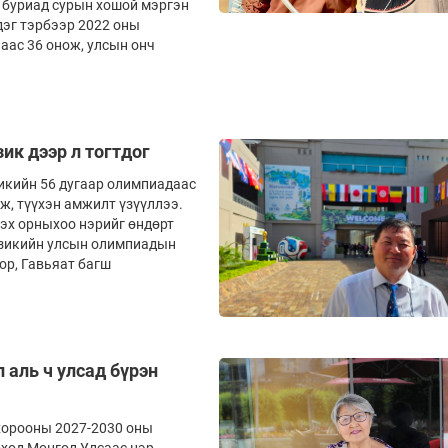
ч буриад сурын хошой мэргэн
дэг тэрбээр 2022 оны
аас 36 онож, улсын онч
ик дээр л тогтдог
икийн 56 дугаар олимпиадаас
ж, түүхэн амжилт үзүүллээ.
 эх орныхоо нэрийг өндөрт
изикийн улсын олимпиадын
ор, Гавьяат багш
аль ч улсад бүрэн
 хорооны 2027-2030 оны