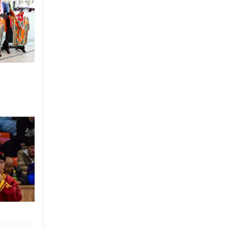
орнуудын тоонд багтав
5 цаг 3 мин
Сошиал хийрхэлд
“барьцаалагдсан” сайд,
дарга нарын туйлшрал
5 цаг 33 мин
Боловсролын чанар
уруудах бүрд босгоо
намсгасаар л байх уу
6 цаг 3 мин
Монгол Улсын эмэгтэй
шигшээ баг өмсгөлөө
гардан авлаа
20 цаг 32 мин
К.Роналдугийн хуримд
хэн уригдав
22 цаг 3 мин