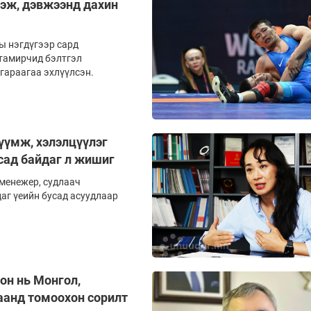
эж, дэвжээнд дахин
ы нэгдүгээр сард
 тамирчид бэлтгэл
гараагаа эхлүүлсэн.
үмж, хэлэлцүүлэг
сад байдаг л жишиг
 менежер, судлаач
аг үеийн бусад асуудлаар
он нь Монгол,
аанд томоохон сорилт