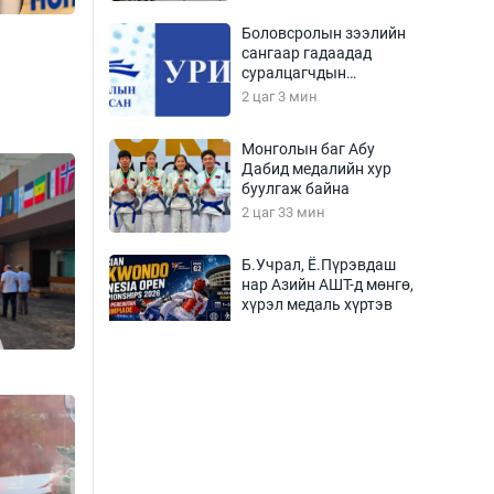
Боловсролын зээлийн
сангаар гадаадад
суралцагчдын
амьжиргааны зардлын
2 цаг 3 мин
хэмжээг шинэчлэн
тогтоох нь
Монголын баг Абу
Дабид медалийн хур
буулгаж байна
2 цаг 33 мин
Б.Учрал, Ё.Пүрэвдаш
нар Азийн АШТ-д мөнгө,
хүрэл медаль хүртэв
2 цаг 59 мин
Нөөцийн махны
худалдаа,
борлуулалтыг хянах
систем нэвтрүүлнэ
3 цаг 3 мин