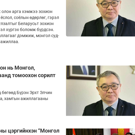
ах олон арга хэмжээ зохион
ёслол, соёлын өдөрлөг, гэрэл
ул­зал­тыг Бе­ларусьт зохион
эл хүргэх бо­ломж бүрд­сэн.
иллагааг дэм­жиж, мон­гол суд­
 ажил­лаа.
он нь Монгол,
аанд томоохон сорилт
 бөгөөд Бүрэн Эрхт Элчин
аа, хамтын ажиллагааны
ны цэргийнхэн “Монгол