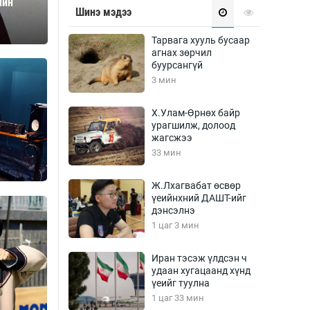
чин
Урлагтай яриа
Шинэ мэдээ
өрчил
энд-Эрхэм баян
Тарвага хууль бусаар
агнах зөрчил
буурсангүй
3 мин
хүний үг
Х.Улам-Өрнөх байр
урагшилж, долоод
жагсжээ
33 мин
ага
Бусад
Ж.Лхагвабат өсвөр
үеийнхний ДАШТ-ийг
Фото
дэнсэлнэ
сурвалжлагч
Видео
1 цаг 3 мин
Инфографик
Иран тэсэж үлдсэн ч
Санал асуулга
удаан хугацаанд хүнд
үеийг туулна
1 цаг 33 мин