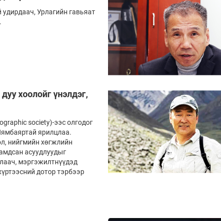
удирдаач, Урлагийн гавьяат
.
дуу хоолойг үнэлдэг,
graphic society)-ээс олгодог
.Нямбаяртай ярилцлаа.
ол, нийгмийн хөгжлийн
гамдсан асуудлуудыг
длаач, мэргэжилтнүүдэд
 хүртээсний дотор тэрбээр