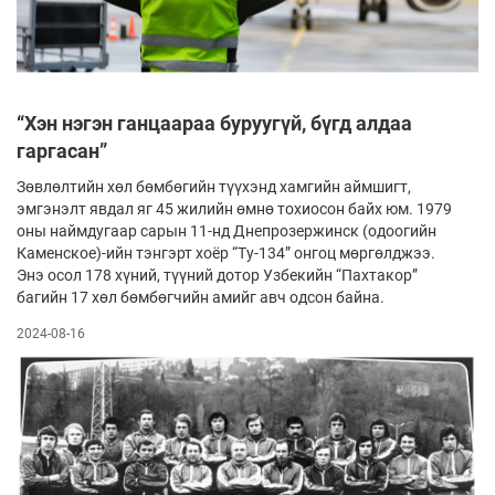
“Хэн нэгэн ганцаараа буруугүй, бүгд алдаа
гаргасан”
Зөвлөлтийн хөл бөмбөгийн түүхэнд хамгийн аймшигт,
эмгэнэлт явдал яг 45 жилийн өмнө тохиосон байх юм. 1979
оны наймдугаар сарын 11-нд Днепрозержинск (одоогийн
Каменское)-ийн тэнгэрт хоёр “Ту-134” онгоц мөргөлджээ.
Энэ осол 178 хүний, түүний дотор Узбекийн “Пахтакор”
багийн 17 хөл бөмбөгчийн амийг авч одсон байна.
2024-08-16