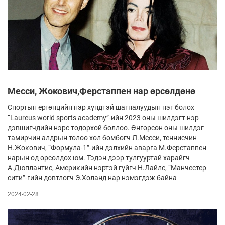
Месси, Жокович,Ферстаппен нар өрсөлдөнө
Спортын ертөнцийн нэр хүндтэй шагналуудын нэг болох
“Laureus world sports academy”-ийн 2023 оны шилдэгт нэр
дэвшигчдийн нэрс тодорхой боллоо. Өнгөрсөн оны шилдэг
тамирчин алдрын төлөө хөл бөмбөгч Л.Месси, теннисчин
Н.Жокович, “Формула-1”-ийн дэлхийн аварга М.Ферстаппен
нарын од өрсөлдөх юм. Тэдэн дээр тулгууртай харайгч
А.Дюплантис, Америкийн нэртэй гүйгч Н.Лайлс, “Манчестер
сити”-гийн довтлогч Э.Холанд нар нэмэгдэж байна
2024-02-28