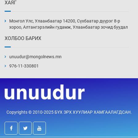
ХАЯГ
Монголын шигшээ Хонконгийн багийг ялж,
эхний хожлоо авлаа
Монгол Улс, Улаанбаатар 14200, Сүхбаатар дүүрэг 8-р
Өчигдөр 13 цаг 30 мин
хороо, Алтангэрэлийн гудамж, Улаанбаатар зочид буудал
ХОЛБОО БАРИХ
Техникийн өндөр үзүүлэлттэй агаарын хөлөг
худалдан авах хүсэлтээ уламжлав
unuudur@mongolnews.mn
Өчигдөр 13 цаг 00 мин
976-11-330801
“Шатахууны бус, бодлогын хомсдол
нүүрлээд байна”
Өчигдөр 12 цаг 30 мин
Дөрвөн чиглэлд шөнийн автобус иргэдэд
Copyrights © 2010-2025 БҮХ ЭРХ ХУУЛИАР ХАМГААЛАГДСАН.
үйлчилж буй гэв
Өчигдөр 12 цаг 00 мин