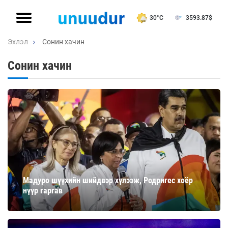
30°C
3593.87
$
Эхлэл
Сонин хачин
Сонин хачин
Мадуро шүүхийн шийдвэр хүлээж, Родригес хоёр
нүүр гаргав