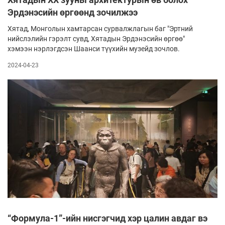
Эрдэнэсийн өргөөнд зочилжээ
Хятад, Монголын хамтарсан сурвалжлагын баг "Эртний
нийслэлийн гэрэлт сувд, Хятадын Эрдэнэсийн өргөө"
хэмээн нэрлэгдсэн Шаанси түүхийн музейд зочлов.
2024-04-23
“Формула-1”-ийн нисгэгчид хэр цалин авдаг вэ