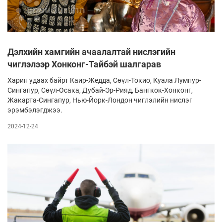
Дэлхийн хамгийн ачаалалтай нислэгийн
чиглэлээр Хонконг-Тайбэй шалгарав
Харин удаах байрт Каир-Жедда, Сөүл-То­кио, Куала Лумпур-
Сингапур, Сөүл-Осака, Ду­бай-Эр-Рияд, Бангкок-Хонконг,
Жакарта-Син­­гапур, Нью-Йорк-Лондон чиглэлийн нислэг
эрэм­­­бэлэгджээ.
2024-12-24