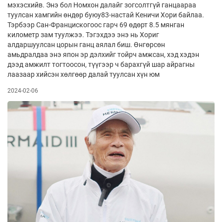
мэхэсхийв. Энэ бол Номхон далайг зогсолтгүй ганцаараа
туулсан хамгийн өндөр буюу83-настай Кеничи Хори байлаа.
Тэрбээр Сан-Францискогоос гарч 69 өдөрт 8.5 мянган
километр зам туулжээ. Тэгэхдээ энэ нь Хориг
алдаршуулсан цорын ганц аялал биш. Өнгөрсөн
амьдралдаа энэ япон эр дэлхийг тойрч амжсан, хэд хэдэн
дээд амжилт тогтоосон, түүгээр ч барахгүй шар айрагны
лаазаар хийсэн хөлгөөр далай туулсан хүн юм
2024-02-06