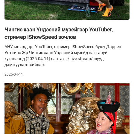
Чингис хаан Үндэсний музейгээр YouTuber,
стример IShowSpeed зочлов
АНУ-ын алдарт YouTuber, стример IShowSpeed буюу Даррен
Уоткинс Жр Чингис хаан Үндэсний музейд цаг гаруй
хугацаанд (2025.04.11) саатаж, /Live stream/ шууд
дамжуулалт хийлээ.
2025-04-11