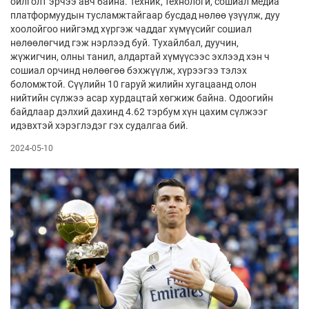
ойлголт эрчээ авч байна. Техник, технологи, сошиал медиа
платформуудын тусламжтайгаар бусдад нөлөө үзүүлж, дуу
хоолойгоо нийгэмд хүргэж чаддаг хүмүүсийг сошиал
нөлөөлөгчид гэж нэрлээд буй. Тухайлбал, дуучин,
жүжигчин, олны танил, алдартай хүмүүсээс эхлээд хэн ч
сошиал орчинд нөлөөгөө бэхжүүлж, хүрээгээ тэлэх
боломжтой. Сүүлийн 10 гаруй жилийн хугацаанд олон
нийтийн сүлжээ асар хурдацтай хөгжиж байна. Одоогийн
байдлаар дэлхий дахинд 4.62 тэрбум хүн цахим сүлжээг
идэвхтэй хэрэглэдэг гэх судалгаа бий.
2024-05-10