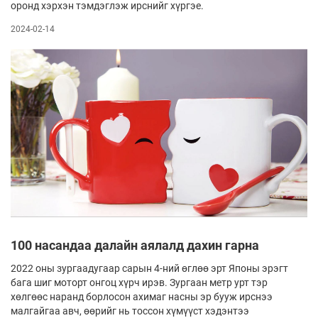
оронд хэрхэн тэмдэглэж ирснийг хүргэе.
2024-02-14
100 насандаа далайн аялалд дахин гарна
2022 оны зургаадугаар сарын 4-ний өглөө эрт Японы эрэгт
бага шиг моторт онгоц хүрч ирэв. Зургаан метр урт тэр
хөлгөөс наранд борлосон ахимаг насны эр бууж ирснээ
малгайгаа авч, өөрийг нь тоссон хүмүүст хэдэнтээ