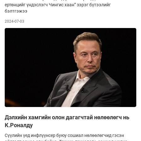
ертөнцийг үндэслэгч Чингис хаан” зэрэг бүтээлийг
бэлтгэжээ
2024-07-03
Дэлхийн хамгийн олон дагагчтай нөлөөлөгч нь
К.Роналду
Сүүлийн үед инфлүүнсер буюу сошиал нөлөөлөгчид гэсэн