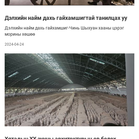
Дэлхийн найм дахь гайхамшигтай танилцах уу
Дэлхийн найм дахь гайхамшиг-Чинь Шыхуан хааны цэрэг
морины хөшөө
2024-04-24
Хятадын XX зууны архитектурын өв болох