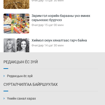
Өчигдөр 15 цаг 30 мин
Зарим гол нэрийн барааны үнэ өмнөх
сарынхаас буурчээ
Өчигдөр 15 цаг 00 мин
Хиймэл оюун хяналтаас гарч байна
Өчигдөр 14 цаг 30 мин
РЕДАКЦЫН ЁС ЗҮЙ
Эмэгтэйчүүд Бээжин, эрэгтэйчүүд Японд
бэлтгэл базаахаар хилийн дээс алхлаа
Өчигдөр 14 цаг 00 мин
Редакцын ёс зүй
СУРТАЛЧИЛГАА БАЙРШУУЛАХ
АНУ-ын Цэргийн кибер командлалаын
ажилтнууд амиа хорлох явдал эрс
нэмэгджээ
Үнийн санал харах
Өчигдөр 13 цаг 52 мин