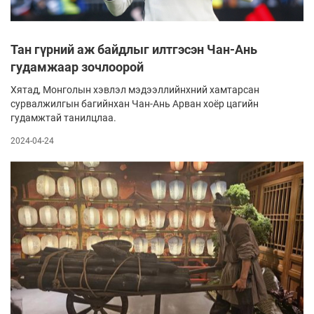
Тан гүрний аж байдлыг илтгэсэн Чан-Ань
гудамжаар зочлоорой
Хятад, Монголын хэвлэл мэдээллийнхний хамтарсан
сурвалжилгын багийнхан Чан-Ань Арван хоёр цагийн
гудамжтай танилцлаа.
2024-04-24