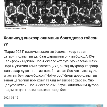
Холливуд үнэхээр олимпын бэлгэдлээр гоёсон
уу
“Парис-2024” наадмын хаалтын ёслолын үеэр таван
цагаригт олимпын далбааг дараагийн олимп болох АНУ-ын
Калифорни мужийн Лос-Анжелес хот руу буухиалсан билээ.
Нэрт жүжигчин Том Крузмотоцикл, онгоц, шүхрээр, газраар,
тэнгэрээр дүүлж, тэнгис, далайг гатлан Лос-Анжелестхүрч,
уг хотын бэлгэдэл болсон “Hollywood” бичиг дээр олимпын
таван цагаргийг нэмэхийг та бид телевизээр харсан. Энэ
цаг үеэс эхлэн “Лос-Анжелес-2028” зуны олимпын 34 дүгээр
наадмын цаг тоолол эхэлсэн гэхэд болно.
2024-08-15