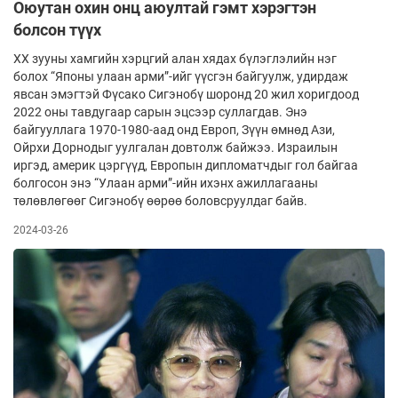
Оюутан охин онц аюултай гэмт хэрэгтэн
болсон түүх
ХХ зууны хамгийн хэрцгий алан хядах бүлэглэлийн нэг
болох “Японы улаан арми”-ийг үүсгэн байгуулж, удирдаж
явсан эмэгтэй Фүсако Сигэнобү шоронд 20 жил хоригдоод
2022 оны тавдугаар сарын эцсээр суллагдав. Энэ
байгууллага 1970-1980-аад онд Европ, Зүүн өмнөд Ази,
Ойрхи Дорнодыг уулгалан довтолж байжээ. Израилын
иргэд, америк цэргүүд, Европын дипломатчдыг гол байгаа
болгосон энэ “Улаан арми”-ийн ихэнх ажиллагааны
төлөвлөгөөг Сигэнобү өөрөө боловсруулдаг байв.
2024-03-26