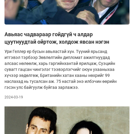
Авьяас чадвараар гойдгүй ч алдар
цуутнуудтай ойртож, холдож явсан нэгэн
Ури Геллер ер бусын авьяастай хүн. Түүний ярьсанд
итгэвэл тэрбээр Зөвлөлтийн дипломат ажилтнуудад
алсаас нөлөөлж, харь гаргийнхантай ярилцаж, Суэцийн
сувагт гацсан чингэлэг тээвэрлэгчийг оюун ухааныхаа
хүчээр хөдөлгөж, Британийн хатан хааны нөхрийг 99
наслахад нь тусалсан аж. 75 настай энэ илбэчин өөрийн
гэсэн улс байгуулж буйгаа зарлажээ.
2024-03-19