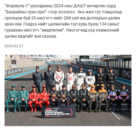
“Формула-1” уралдааны 2024 оны ДАШТ өнгөрсөн сард
“Бахрайны гран при”- гээр эхэллээ. Энэ жил тус тэмцээнд
оролцож буй 20 нисгэгч нийт 268 сая ам.долларын цалин
авах юм. Гэхдээ нийт цалингийн тал хувь буюу 134 саяыг
гуравхан нисгэгч “өвөртөлнө”. Нисгэгчид хэр хэмжээний
цалин авдгийг жагсаалаа.
2024-03-27