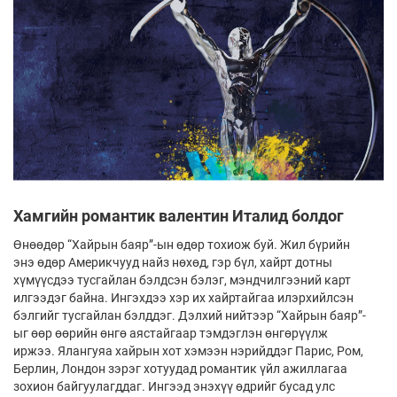
Хамгийн романтик валентин Италид болдог
Өнөөдөр “Хайрын баяр”-ын өдөр тохиож буй. Жил бүрийн
энэ өдөр Америкчууд найз нөхөд, гэр бүл, хайрт дотны
хүмүүсдээ тусгайлан бэлдсэн бэлэг, мэндчилгээний карт
илгээдэг байна. Ингэхдээ хэр их хайртайгаа илэрхийлсэн
бэлгийг тусгайлан бэлддэг. Дэлхий нийтээр “Хайрын баяр”-
ыг өөр өөрийн өнгө аястайгаар тэмдэглэн өнгөрүүлж
иржээ. Ялангуяа хайрын хот хэмээн нэрийддэг Парис, Ром,
Берлин, Лондон зэрэг хотуудад романтик үйл ажиллагаа
зохион байгуулагддаг. Ингээд энэхүү өдрийг бусад улс