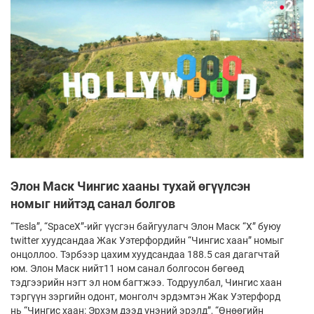
Элон Маск Чингис хааны тухай өгүүлсэн
номыг нийтэд санал болгов
“Tesla”, “SpaceX”-ийг үүсгэн байгуулагч Элон Маск “Х” буюу
twitter хуудсандаа Жак Уэтерфордийн “Чингис хаан” номыг
онцоллоо. Тэрбээр цахим хуудсандаа 188.5 сая дагагчтай
юм. Элон Маск нийт11 ном санал болгосон бөгөөд
тэдгээрийн нэгт эл ном багтжээ. Тодруулбал, Чингис хаан
тэргүүн зэргийн одонт, монголч эрдэмтэн Жак Уэтерфорд
нь “Чингис хаан: Эрхэм дээд үнэний эрэлд”, “Өнөөгийн