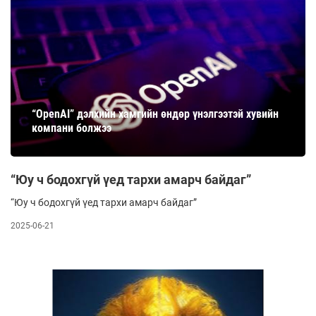
“OpenAI” дэлхийн хамгийн өндөр үнэлгээтэй хувийн
компани болжээ
“Юу ч бодохгүй үед тархи амарч байдаг”
“Юу ч бодохгүй үед тархи амарч байдаг”
2025-06-21