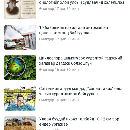
онцлогийг олон улсын судлаачид хэлэлцлээ
Өчигдөр 17 цаг 30 мин
19 байршилд цахилгаан автомашин
цэнэглэх станц байгууллаа
Өчигдөр 17 цаг 00 мин
Циклоспора шимэгчээс үүдэлтэй гэдэсний
халдвар дэгдэж болзошгүй
Өчигдөр 16 цаг 30 мин
Сэтгэцийн эрүүл мэндэд “санаа тавих” олон
улсын хурал зохион байгуулна
Өчигдөр 16 цаг 00 мин
Улаан буудай ихэнх талбайд 10-12 см-ээр
өндөр ургажээ