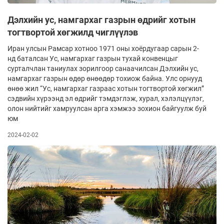
Дэлхийн ус, намгархаг газрын өдрийг хотын
тогтвортой хөгжилд чиглүүлэв
Иран улсын Рамсар хотноо 1971 оны хоёрдугаар сарын 2-
нд баталсан Ус, намгархаг газрын тухай конвенцыг
сурталчлан таниулах зорилгоор санаачилсан Дэлхийн ус,
намгархаг газрын өдөр өнөөдөр тохиож байна. Улс орнууд
өнөө жил “Ус, намгархаг газраас хотын тогтвортой хөгжил”
сэдвийн хүрээнд эл өдрийг тэмдэглэж, хурал, хэлэлцүүлэг,
олон нийтийг хамруулсан арга хэмжээ зохион байгуулж буй
юм
2024-02-02