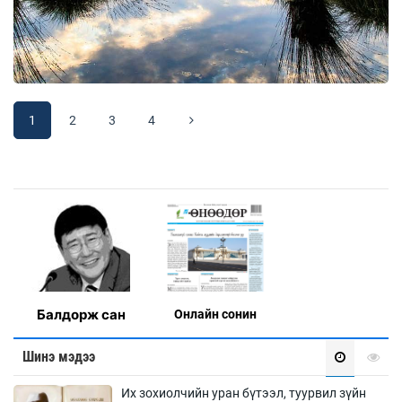
1
2
3
4
Балдорж сан
Онлaйн сонин
Шинэ мэдээ
Их зохиолчийн уран бүтээл, туурвил зүйн