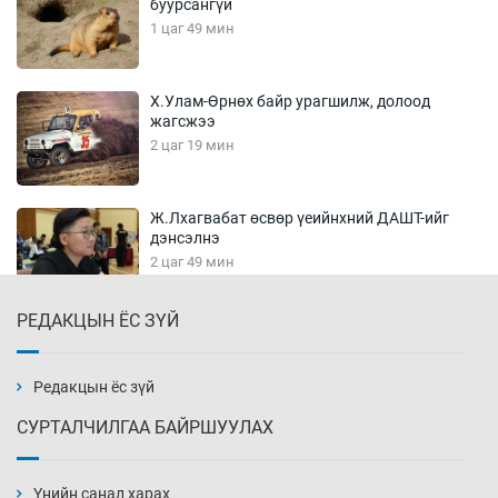
буурсангүй
1 цаг 49 мин
Х.Улам-Өрнөх байр урагшилж, долоод
жагсжээ
2 цаг 19 мин
Ж.Лхагвабат өсвөр үеийнхний ДАШТ-ийг
дэнсэлнэ
2 цаг 49 мин
РЕДАКЦЫН ЁС ЗҮЙ
Иран тэсэж үлдсэн ч удаан хугацаанд хүнд
үеийг туулна
3 цаг 19 мин
Редакцын ёс зүй
СУРТАЛЧИЛГАА БАЙРШУУЛАХ
Боловсролын зээлийн сангаар гадаадад
суралцагчдын амьжиргааны зардлын
хэмжээг шинэчлэн тогтоох нь
Үнийн санал харах