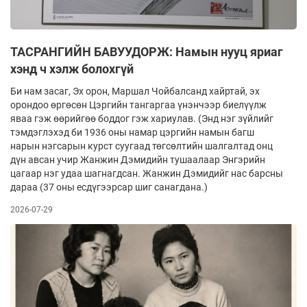
ТАСРАНГИЙН БАВУУДОРЖ: Намын нууц яриаг
хэнд ч хэлж болохгүй
Би нам засаг, Эх орон, Маршал Чойбалсанд хайртай, эх
орондоо өргөсөн Цэргийн тангаргаа үнэнчээр биелүүлж
яваа гэж өөрийгөө боддог гэж хариулав. (Энд нэг зүйлийг
тэмдэглэхэд би 1936 оны намар цэргийн намын багш
нарын нэгсарын курст суугаад төгсөлтийн шалгалтад онц
дүн авсан учир Жанжин Дэмидийн тушаалаар Энгэрийн
цагаар нэг удаа шагнагдсан. Жанжин Дэмидийг нас барсны
дараа (37 оны есдүгээрсар шиг санагдана.)
2026-07-29