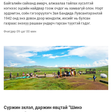
Байгалийн сайханд амарч, алжаалаа тайлах хүсэлтэй
нэгнээс эцсийн найдвар тээж очдог нь хамаагүй олон. Нэрт
эрдэмтэн, соён гэгээрүүлэгч Зая Бандида Лувсанпэрэнлэй
1942 онд энэ довон дээр мэндэлж, ихсийг нь булсан
газраас энэхүү рашаан ундарч гарсан түүхтэй гэдэг.
Өчигдөр 09 цаг 00 мин
Сүржин эхлэл, даржин явцтай “Шинэ