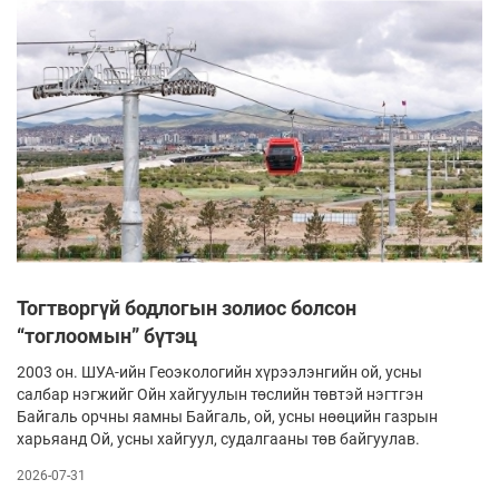
Тогтворгүй бодлогын золиос болсон
“тоглоомын” бүтэц
2003 он. ШУА-ийн Геоэкологийн хүрээлэнгийн ой, усны
салбар нэгжийг Ойн хайгуулын төслийн төвтэй нэгтгэн
Байгаль орчны яамны Байгаль, ой, усны нөөцийн газрын
харьяанд Ой, усны хайгуул, судалгааны төв байгуулав.
2026-07-31