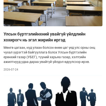
Улсын бүртгэлийнхний увайгүй үйлдлийн
хохирогч нь эгэл жирийн иргэд
Мөнгө цагаан, нүд улаан болсон өнөө цаг үед улс орны онц
чухал үүрэгтэй байгууллага болох Улсын бүртгэлийн
ерөнхий газар (УБЕГ), түүний харьяа газар, хэлтсийн
ажилтнууд удаа дараа увайгүй үйлдэл өдүүлсээр ирэв.
2026-07-24