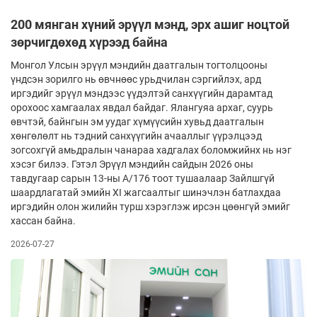
200 мянган хүний эрүүл мэнд, эрх ашиг ноцтой
зөрчигдөхөд хүрээд байна
Монгол Улсын эрүүл мэндийн даатгалын тогтолцооны
үндсэн зорилго нь өвчнөөс урьдчилан сэргийлэх, ард
иргэдийг эрүүл мэндээс үүдэлтэй санхүүгийн дарамтад
орохоос хамгаалах явдал байдаг. Ялангуяа архаг, суурь
өвчтэй, байнгын эм уудаг хүмүүсийн хувьд даатгалын
хөнгөлөлт нь тэдний санхүүгийн ачааллыг үүрэлцээд
зогсохгүй амьдралын чанараа хадгалах боломжийнх нь нэг
хэсэг билээ. Гэтэл Эрүүл мэндийн сайдын 2026 оны
тавдугаар сарын 13-ны А/176 тоот тушаалаар Зайлшгүй
шаардлагатай эмийн XI жагсаалтыг шинэчлэн батлахдаа
иргэдийн олон жилийн турш хэрэглэж ирсэн цөөнгүй эмийг
хассан байна.
2026-07-27