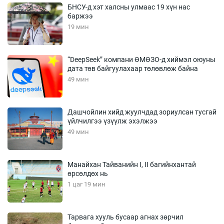
БНСУ-д хэт халсны улмаас 19 хүн нас
баржээ
19 мин
“DeepSeek” компани ӨМӨЗО-д хиймэл оюуны
дата төв байгуулахаар төлөвлөж байна
49 мин
Дашчойлин хийд жуулчдад зориулсан тусгай
үйлчилгээ үзүүлж эхэлжээ
49 мин
Манайхан Тайванийн I, II багийнхантай
өрсөлдөх нь
1 цаг 19 мин
Тарвага хууль бусаар агнах зөрчил