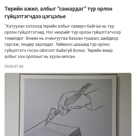
Төрийн ажил, албыг “самардаг” түр орлон
гүйцэтгэгчдээ цэгцэлье
“Хатуухан хэлэхэд төрийн албыг самарч байгаа нь түр
орлон гүйцэтгэгчид. Нэг нөхрийг түр орлон гүйцэтгэгчээр
томилдог. Өнөөх нь очингуутаа баахан тушаал, шийдвэр
гаргаж, тендер зарладаг. Тиймээс цаашид түр орлон
гүйцэтгэгч гэсэн ойлголт байхгүй болно. Төрийн ямар
албыг хэн орлохыг нь хуульчилсан.
2026-07-30