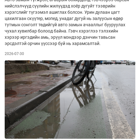
нийслэлчүүд сүүлийн жилүүдэд хоёр дугуйт тээврийн
хэрэгслийг түгээмэл ашиглах болсон. Урин дулаан цагт
цахилгаан скүүтер, мопед, унадаг дугуй нь залуусын өдөр
тутмын сонголт төдийгүй авто замын ачааллыг бууруулах
чухал хувилбар болоод байна. Гэвч хэрэглээ тэлэхийн
хэрээр иргэдийн амь, эрүүл мэндээр дэнчин тавьсан
эрсдэлтэй орчин үүссээр буй нь харамсалтай.
2026-07-30