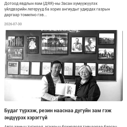
Дотоод явдлын яам (ДЯЯ)-ны Засан хүмүүжүүлэх
үйлдвэрийн легерууд ба хорих ангиудыг удирдах газрын
даргаар томилно гэв...
2026-07-30
Будаг түрхэж, резин нааснаа дугуйн зам гэж
эндүүрэх хэрэггүй
Авто замын түгжрэл, агаарын бохирдолд тэвчээрээ барсан