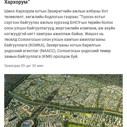
Хархорум”
Шинэ Хархорум хотын Захирагчийн ажлын албаны Хот
төлөвлөлт, хөгжлийн бодлогын газраас “Түүхэн хотыг
сэргээн байгуулах ажлын хүрээнд БНСУ-ын төрийн болон
олон улсын байгууллагууд, мэргэжлийн компани, аж ахуйн
нэгжүүдтэй нягт хамтран ажиллаж байна. Жишээ нь
төсөлд Солонгосын олон улсын хамтын ажиллагааны
байгууллага (КОИКА), Захиргааны хотын барилгын
үндэсний агентлаг (NAACC), Солонгосын үндэсний төмөр
замын байгууллага (KNR) оролцож буй.
Уржигдар 09 цаг 30 мин