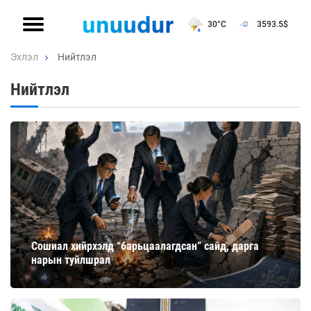
30°C
3593.5
$
Эхлэл
Нийтлэл
Нийтлэл
Сошиал хийрхэлд “барьцаалагдсан” сайд, дарга
нарын туйлшрал