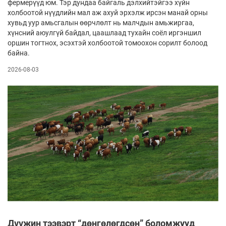
фермерүүд юм. Тэр дундаа байгаль дэлхийтэйгээ хүйн
холбоотой нүүдлийн мал аж ахуй эрхэлж ирсэн манай орны
хувьд уур амьсгалын өөрчлөлт нь малчдын амьжиргаа,
хүнсний аюулгүй байдал, цаашлаад тухайн соёл иргэншил
оршин тогтнох, эсэхтэй холбоотой томоохон сорилт болоод
байна.
2026-08-03
Дүүжин тээвэрт “дөнгөлөгдсөн” боломжууд