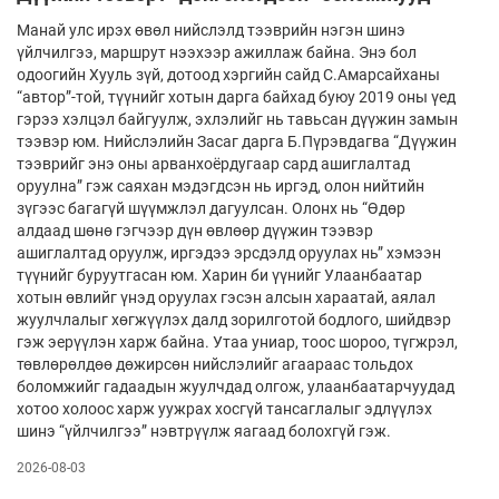
Манай улс ирэх өвөл нийслэлд тээврийн нэгэн шинэ
үйлчилгээ, маршрут нээхээр ажиллаж байна. Энэ бол
одоогийн Хууль зүй, дотоод хэргийн сайд С.Амарсайханы
“автор”-той, түүнийг хотын дарга байхад буюу 2019 оны үед
гэрээ хэлцэл байгуулж, эхлэлийг нь тавьсан дүүжин замын
тээвэр юм. Нийслэлийн Засаг дарга Б.Пүрэвдагва “Дүүжин
тээврийг энэ оны арванхоёрдугаар сард ашиглалтад
оруулна” гэж саяхан мэдэгдсэн нь иргэд, олон нийтийн
зүгээс багагүй шүүмжлэл дагуулсан. Олонх нь “Өдөр
алдаад шөнө гэгчээр дүн өвлөөр дүүжин тээвэр
ашиглалтад оруулж, иргэдээ эрсдэлд оруулах нь” хэмээн
түүнийг буруутгасан юм. Харин би үүнийг Улаанбаатар
хотын өвлийг үнэд оруулах гэсэн алсын хараатай, аялал
жуулчлалыг хөгжүүлэх далд зорилготой бодлого, шийдвэр
гэж эерүүлэн харж байна. Утаа униар, тоос шороо, түгжрэл,
төвлөрөлдөө дөжирсөн нийслэлийг агаараас тольдох
боломжийг гадаадын жуулчдад олгож, улаанбаатарчуудад
хотоо холоос харж уужрах хосгүй тансаглалыг эдлүүлэх
шинэ “үйлчилгээ” нэвтрүүлж яагаад болохгүй гэж.
2026-08-03