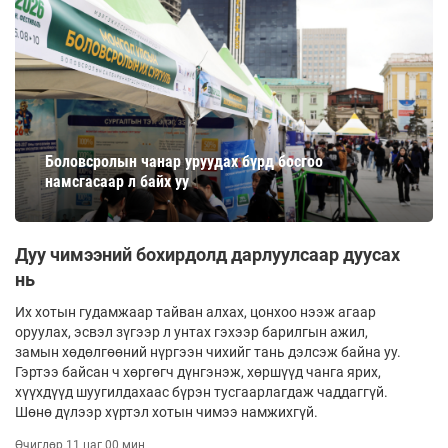
Боловсролын чанар уруудах бүрд босгоо
намсгасаар л байх уу
Дуу чимээний бохирдолд дарлуулсаар дуусах
нь
Их хотын гудамжаар тайван алхах, цонхоо нээж агаар
оруулах, эсвэл зүгээр л унтах гэхээр барилгын ажил,
замын хөдөлгөөний нүргээн чихийг тань дэлсэж байна уу.
Гэртээ байсан ч хөргөгч дүнгэнэж, хөршүүд чанга ярих,
хүүхдүүд шуугилдахаас бүрэн тусгаарлагдаж чаддаггүй.
Шөнө дүлээр хүртэл хотын чимээ намжихгүй.
Өчигдөр 11 цаг 00 мин