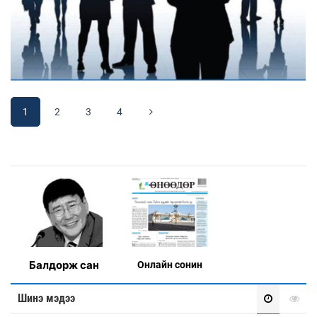
1
2
3
4
Балдорж сан
Онлaйн сонин
Шинэ мэдээ