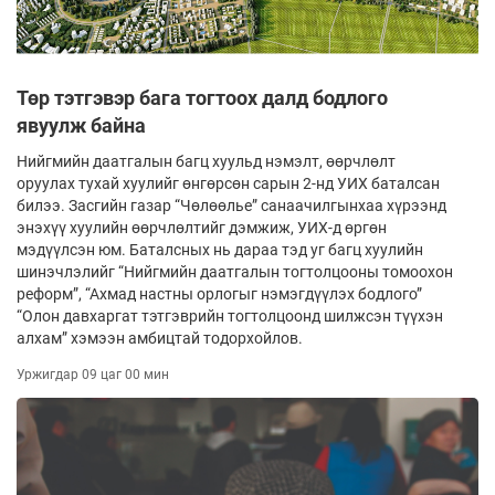
Төр тэтгэвэр бага тогтоох далд бодлого
явуулж байна
Нийгмийн даатгалын багц хуульд нэмэлт, өөрчлөлт
оруулах тухай хуулийг өнгөрсөн сарын 2-нд УИХ баталсан
билээ. Засгийн газар “Чөлөөлье” санаачилгынхаа хүрээнд
энэхүү хуулийн өөрчлөлтийг дэмжиж, УИХ-д өргөн
мэдүүлсэн юм. Баталсных нь дараа тэд уг багц хуулийн
шинэчлэлийг “Нийгмийн даатгалын тогтолцооны томоохон
реформ”, “Ахмад настны орлогыг нэмэгдүүлэх бодлого”
“Олон давхаргат тэтгэврийн тогтолцоонд шилжсэн түүхэн
алхам” хэмээн амбицтай тодорхойлов.
Уржигдар 09 цаг 00 мин