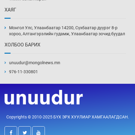
3 цаг 49 мин
ХАЯГ
Монголын баг Абу Дабид медалийн хур
буулгаж байна
Монгол Улс, Улаанбаатар 14200, Сүхбаатар дүүрэг 8-р
4 цаг 19 мин
хороо, Алтангэрэлийн гудамж, Улаанбаатар зочид буудал
ХОЛБОО БАРИХ
Б.Учрал, Ё.Пүрэвдаш нар Азийн АШТ-д
мөнгө, хүрэл медаль хүртэв
unuudur@mongolnews.mn
4 цаг 46 мин
976-11-330801
Нөөцийн махны худалдаа, борлуулалтыг
хянах систем нэвтрүүлнэ
4 цаг 49 мин
Эрүүл мэндээс бусад салбарыг хэмнэлтийн
Copyrights © 2010-2025 БҮХ ЭРХ ХУУЛИАР ХАМГААЛАГДСАН.
горимд шилжүүлэв
5 цаг 19 мин