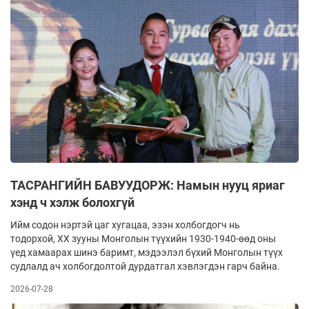
ТАСРАНГИЙН БАВУУДОРЖ: Намын нууц яриаг
хэнд ч хэлж болохгүй
Ийм содон нэртэй цаг хугацаа, эзэн холбогдогч нь
тодорхой, ХХ зууны Монголын түүхийн 1930-1940-өөд оны
үед хамаарах шинэ баримт, мэдээлэл бүхий Монголын түүх
судлалд ач холбогдолтой дурдатгал хэвлэгдэн гарч байна.
2026-07-28