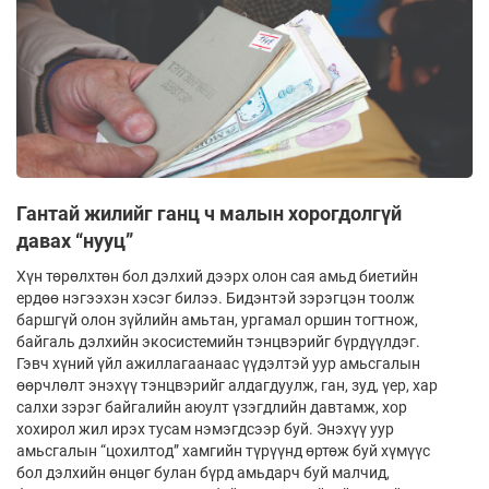
Гантай жилийг ганц ч малын хорогдолгүй
давах “нууц”
Хүн төрөлхтөн бол дэлхий дээрх олон сая амьд биетийн
ердөө нэгээхэн хэсэг билээ. Бидэнтэй зэрэгцэн тоолж
баршгүй олон зүйлийн амьтан, ургамал оршин тогтнож,
байгаль дэлхийн экосистемийн тэнцвэрийг бүрдүүлдэг.
Гэвч хүний үйл ажиллагаанаас үүдэлтэй уур амьсгалын
өөрчлөлт энэхүү тэнцвэрийг алдагдуулж, ган, зуд, үер, хар
салхи зэрэг байгалийн аюулт үзэгдлийн давтамж, хор
хохирол жил ирэх тусам нэмэгдсээр буй. Энэхүү уур
амьсгалын “цохилтод” хамгийн түрүүнд өртөж буй хүмүүс
бол дэлхийн өнцөг булан бүрд амьдарч буй малчид,