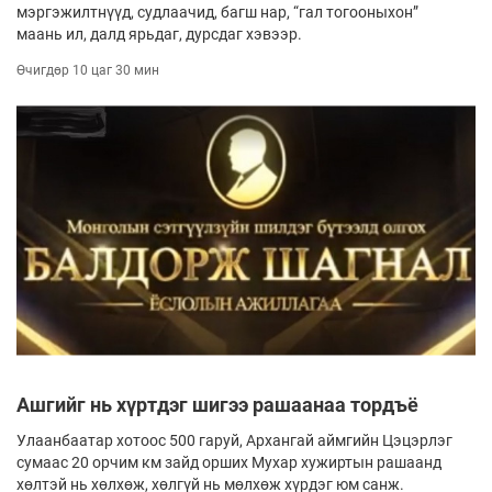
мэргэжилтнүүд, судлаачид, багш нар, “гал тогооныхон”
маань ил, далд ярьдаг, дурсдаг хэвээр.
Өчигдөр 10 цаг 30 мин
Ашгийг нь хүртдэг шигээ рашаанаа тордъё
Улаанбаатар хотоос 500 гаруй, Архангай аймгийн Цэцэрлэг
сумаас 20 орчим км зайд орших Мухар хужиртын рашаанд
хөлтэй нь хөлхөж, хөлгүй нь мөлхөж хүрдэг юм санж.