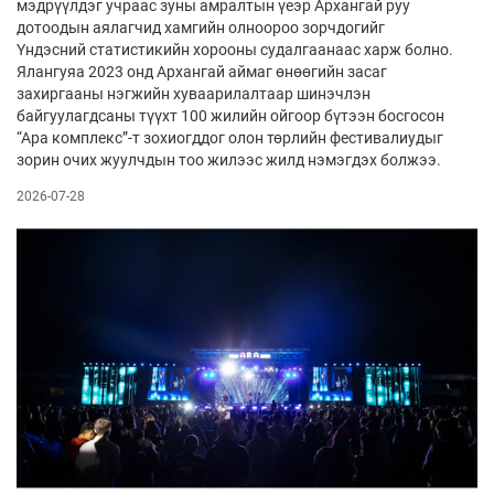
мэдрүүлдэг учраас зуны амралтын үеэр Архангай руу
дотоодын аялагчид хамгийн олноороо зорчдогийг
Үндэсний статистикийн хорооны судалгаанаас харж болно.
Ялангуяа 2023 онд Архангай аймаг өнөөгийн засаг
захиргааны нэгжийн хуваарилалтаар шинэчлэн
байгуулагдсаны түүхт 100 жилийн ойгоор бүтээн босгосон
“Ара комплекс”-т зохиогддог олон төрлийн фестивалиудыг
зорин очих жуулчдын тоо жилээс жилд нэмэгдэх болжээ.
2026-07-28