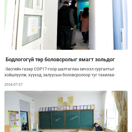
Бодлогогүй төр боловсролыг ямагт зольдог
-Засгийн газар COP17-гоор шалтаглан хичээл сургалтыг
хойшлуулж, хүүхэд, залуусын боловсролоор туг тахилаа-
2026-07-27