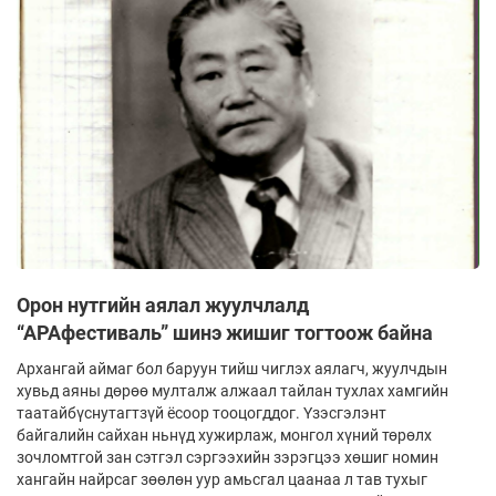
Орон нутгийн аялал жуулчлалд
“АРАфестиваль” шинэ жишиг тогтоож байна
Архангай аймаг бол баруун тийш чиглэх аялагч, жуулчдын
хувьд аяны дөрөө мулталж алжаал тайлан тухлах хамгийн
таатайбүснутагтзүй ёсоор тооцогддог. Үзэсгэлэнт
байгалийн сайхан ньнүд хужирлаж, монгол хүний төрөлх
зочломтгой зан сэтгэл сэргээхийн зэрэгцээ хөшиг номин
хангайн найрсаг зөөлөн уур амьсгал цаанаа л тав тухыг