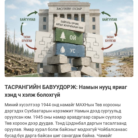
ТАСРАНГИЙН БАВУУДОРЖ: Намын нууц яриаг
хэнд ч хэлж болохгүй
Миний хүсэлтээр 1944 онд намайг МАХНын Төв хорооны
дэргэдэх Сүхбаатарын нэрэмжит Намын дээд сургуульд
оруулсан юм. 1945 оны намар аравдугаар сарын сүүлээр
Төв хороон дээр дуудав. Тэнд Цэдэнбал даргын тасалгаанд
оруулав. Ямар хурал болж байсныг мэдэхгүй Чойбалсанаас
бусад бүх дарга байсан шиг санагдаж байна. Чамайг