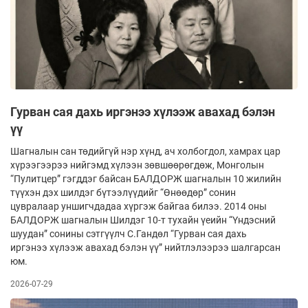
Гурван сая дахь иргэнээ хүлээж авахад бэлэн
үү
Шагналын сан төдийгүй нэр хүнд, ач холбогдол, хамрах цар
хүрээгээрээ нийгэмд хүлээн зөвшөөрөгдөж, Монголын
“Пулитцер” гэгддэг байсан БАЛДОРЖ шагналын 10 жилийн
түүхэн дэх шилдэг бүтээлүүдийг “Өнөөдөр” сонин
цувралаар уншигчдадаа хүргэж байгаа билээ. 2014 оны
БАЛДОРЖ шагналын Шилдэг 10-т тухайн үеийн “Үндэсний
шуудан” сонины сэтгүүлч С.Гандөл “Гурван сая дахь
иргэнээ хүлээж авахад бэлэн үү” нийтлэлээрээ шалгарсан
юм.
2026-07-29