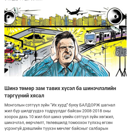
Шинэ төмөр зам тавих хүсэл ба шинэчлэлийн
тэргүүний хясал
Монголын сэтгүүл зүйн “Их хурд” буюу БАЛДОРЖ шагнал
жил бүр шилдгүүдээ тодруулдаг байсан 2008-2018 оны
хоорон дахь 10 жил бол шинэ үеийн сэтгүүл зүйн хөгжил,
шинэчлэл, өөрчлөлт, төлөвшилд томоохон түлхэц өгсөн
үсрэнгүй дэвшлийн түүхэн мөчлөг байсныг салбарын