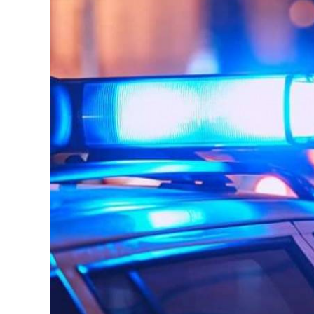
126-гийн НЭГ
Ертөнц
Спорт
Нийгэм
Бөх
Техник технологи
Сагсан бөмбөг
Шинжлэх ухаан
Хөлбөмбөг
Сонин хачин
Олимпын төрөл
Дэлхийн монгол
Тулааны спорт
Олимпын бус төр