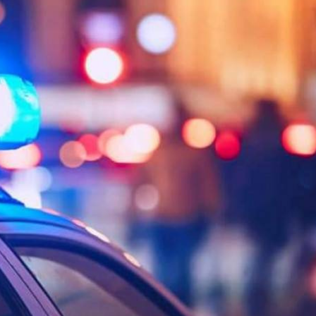
Ханш
Хэрэг з
Эрэлттэй мэдээ
Эрүүл м
Хууль ёс
Хүмүүс
Албаны 
Бусад
Life style
Ярилцл
Зөвлөгөө
Хоймор
Өнөөдрийн тухай
Уншигч-
өл