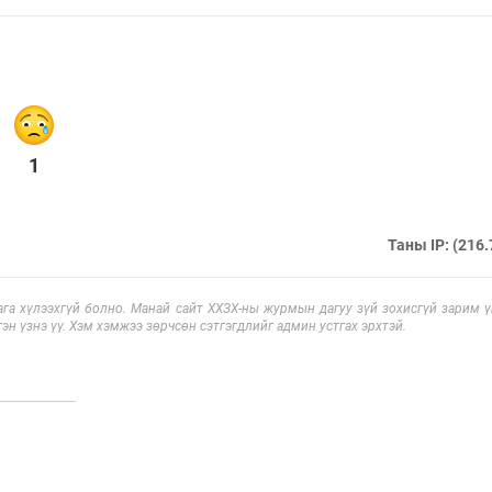
1
Таны IP: (216.
га хүлээхгүй болно. Манай сайт ХХЗХ-ны журмын дагуу зүй зохисгүй зарим үг
эн үзнэ үү. Хэм хэмжээ зөрчсөн сэтгэгдлийг админ устгах эрхтэй.