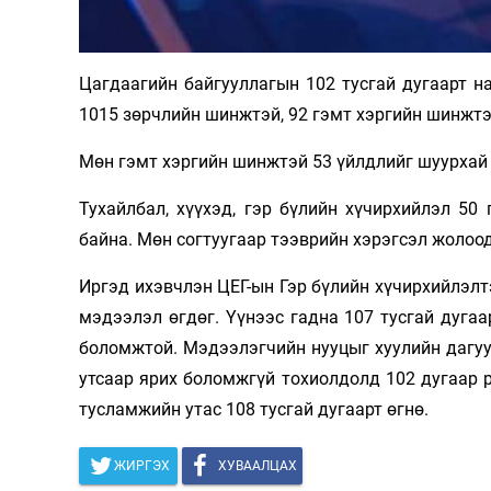
Олимп 2024
Цагдаагийн байгууллагын 102 тусгай дугаарт н
1015 зөрчлийн шинжтэй, 92 гэмт хэргийн шинжтэ
Мөн гэмт хэргийн шинжтэй 53 үйлдлийг шуурхай 
Тухайлбал, хүүхэд, гэр бүлийн хүчирхийлэл 50 
байна. Мөн согтуугаар тээврийн хэрэгсэл жолоо
Иргэд ихэвчлэн ЦЕГ-ын Гэр бүлийн хүчирхийлэлт
мэдээлэл өгдөг. Үүнээс гадна 107 тусгай дугаа
боломжтой. Мэдээлэгчийн нууцыг хуулийн дагуу
утсаар ярих боломжгүй тохиолдолд 102 дугаар р
тусламжийн утас 108 тусгай дугаарт өгнө.
ЖИРГЭХ
ХУВААЛЦАХ