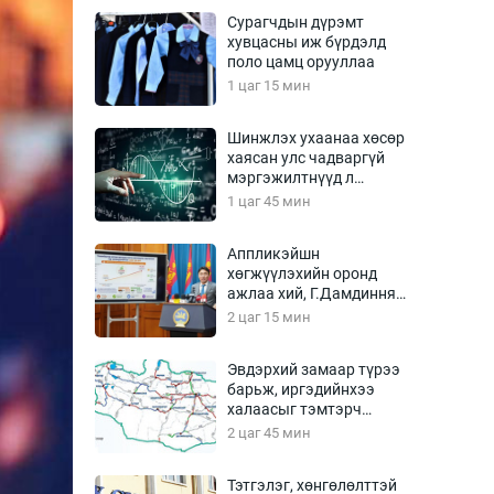
Урлагтай яриа
Сурагчдын дүрэмт
өрчил
хувцасны иж бүрдэлд
поло цамц орууллаа
энд-Эрхэм баян
1 цаг 15 мин
Шинжлэх ухаанаа хөсөр
хаясан улс чадваргүй
хүний үг
мэргэжилтнүүд л
“үйлдвэрлэдэг”
1 цаг 45 мин
Аппликэйшн
хөгжүүлэхийн оронд
ага
Бусад
ажлаа хий, Г.Дамдинням
сайд аа
2 цаг 15 мин
Фото
сурвалжлагч
Видео
Эвдэрхий замаар түрээ
Инфографик
барьж, иргэдийнхээ
халаасыг тэмтэрч
Санал асуулга
эхэллээ
2 цаг 45 мин
Тэтгэлэг, хөнгөлөлттэй