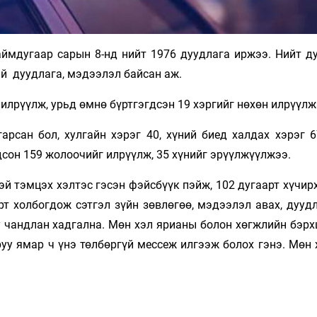
аймдугаар сарын 8-нд нийт 1976 дуудлага иржээ. Нийт д
й дуудлага, мэдээлэл байсан аж.
илрүүлж, урьд өмнө бүртгэгдсэн 19 хэргийг нөхөн илрүүлж
гарсан бол, хулгайн хэрэг 40, хүний биед халдах хэрэг 
дсон 159 жолоочийг илрүүлж, 35 хүнийг эрүүлжүүлжээ.
эй тэмцэх хэлтэс гэсэн фэйсбүүк пэйж, 102 дугаарт хүчи
рт холбогдож сэтгэл зүйн зөвлөгөө, мэдээлэл авах, дууд
 чандлан хадгална. Мөн хэл ярианы болон хөгжлийн бэрх
уу ямар ч үнэ төлбөргүй мессеж илгээж болох гэнэ. Мөн 