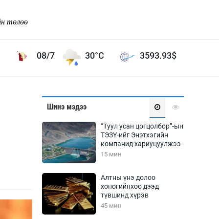
йн төлөө
08/7
30°C
3593.93
$
Соёл урлаг
Шинэ мэдээ
ой хөгжлийн зорилго -
Сонгодог урлаг
“Туул усан цогцолбор”-ын
Ардын урлаг
ТЭЗҮ-ийг Энэтхэгийн
компанид хариуцуулжээ
Дүрслэх урлаг
15 мин
Өв соёл
таг
Кино урлаг
Алтны үнэ долоо
хоногийнхоо дээд
 орчин
Цирк
түвшинд хүрэв
ол
45 мин
Рок поп, хип хоп
энд