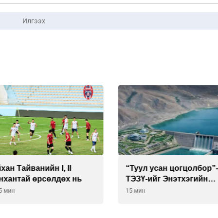
Илгээх
ан Тайванийн I, II
“Туул усан цогцолбор”
нхантай өрсөлдөх нь
ТЭЗҮ-ийг Энэтхэгийн
компанид хариуцуулжэ
5 мин
15 мин