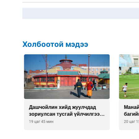
Холбоотой мэдээ
О-
Дашчойлин хийд жуулчдад
Манайх
зориулсан тусгай үйлчилгээ
багий
үзүүлж эхэлжээ
19 цаг 45 мин
20 цаг 1