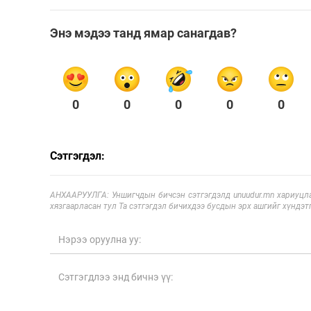
Энэ мэдээ танд ямар санагдав?
0
0
0
0
0
Сэтгэгдэл:
АНХААРУУЛГА: Уншигчдын бичсэн сэтгэгдэлд unuudur.mn хариуцла
хязгаарласан тул Та сэтгэгдэл бичихдээ бусдын эрх ашгийг хүндэтг