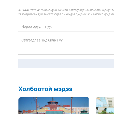
АНХААРУУЛГА: Уншигчдын бичсэн сэтгэгдэлд unuudur.mn хариуцла
хязгаарласан тул Та сэтгэгдэл бичихдээ бусдын эрх ашгийг хүндэтг
Холбоотой мэдээ