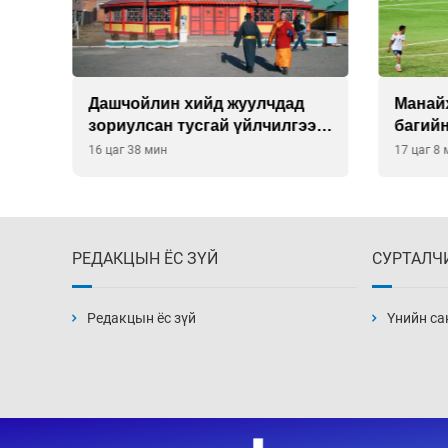
О-
Дашчойлин хийд жуулчдад
Манайх
зориулсан тусгай үйлчилгээ
багий
үзүүлж эхэлжээ
16 цаг 38 мин
17 цаг 8
РЕДАКЦЫН ЁС ЗҮЙ
СУРТАЛЧ
Редакцын ёс зүй
Үнийн са