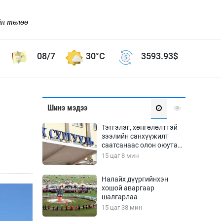
йн төлөө
08/7
30°C
3593.93
$
Соёл урлаг
Шинэ мэдээ
ой хөгжлийн зорилго -
Сонгодог урлаг
Тэтгэлэг, хөнгөлөлттэй
Ардын урлаг
зээлийн санхүүжилт
саатсанаас олон оюутан
Дүрслэх урлаг
төлбөрийн дарамтад
15 цаг 8 мин
Өв соёл
оров
таг
Кино урлаг
Налайх дүүргийнхэн
хошой аваргаар
 орчин
Цирк
шалгарлаа
ол
15 цаг 38 мин
Рок поп, хип хоп
энд