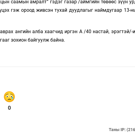
цын саамын амралт” гэдэг газар /аймгийн төвөөс зүүн ур
үүцэх гэж ороод живсэн тухай дуудлагыг наймдугаар 13-н
врах ангийн алба хаагчид иргэн А /40 настай, эрэгтэй/-и
гааг зохион байгуулж байна.
0
Таны IP: (216