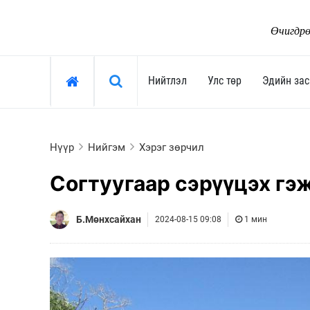
Өчигдрө
Хайх »
Нийтлэл
Улс төр
Эдийн зас
Нийтлэл
Улс төр
Нүүр
Нийгэм
Хэрэг зөрчил
Тоймчийн үг
Ерөнхийлөгч
Согтуугаар сэрүүцэх гэ
Өнөөдрийн сэдэв
Засгийн газар
Арай ч дээ
Улсын их хурал
Б.Мөнхсайхан
2024-08-15 09:08
1 мин
Тэрслүү үг
Сөрөг хүчин
Өнөөдрийн трендүүд
Нам, хөдөлгөөн
Монгол-Ньюс 25 жил
"Тамхины цэг"
Сонгууль-2024