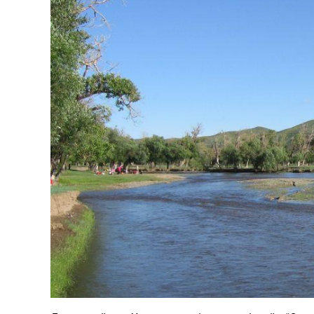
126-гийн НЭГ
Ертөнц
Спорт
Нийгэм
Бөх
Техник технологи
Сагсан бөмбөг
Шинжлэх ухаан
Хөлбөмбөг
Сонин хачин
Олимпын төрөл
Дэлхийн монгол
Тулааны спорт
Олимпын бус төр