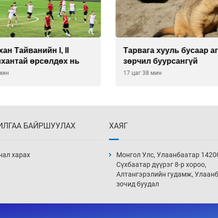
ан Тайванийн I, II
Тарвага хууль бусаар а
нхантай өрсөлдөх нь
зөрчил буурсангүй
 мин
17 цаг 38 мин
ИЛГАА БАЙРШУУЛАХ
ХАЯГ
нал харах
Монгол Улс, Улаанбаатар 1420
Сүхбаатар дүүрэг 8-р хороо,
Алтангэрэлийн гудамж, Улаан
зочид буудал