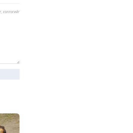
суралцагчдын
амьжиргааны зардлын
19 цаг 38 мин
хэмжээг шинэчлэн
, хэллэгийг
тогтоох нь
Монголын баг Абу Дабид
медалийн хур буулгаж
байна
20 цаг 8 мин
Б.Учрал, Ё.Пүрэвдаш нар
Азийн АШТ-д мөнгө, хүрэл
медаль хүртэв
20 цаг 35 мин
Нөөцийн махны
худалдаа, борлуулалтыг
хянах систем нэвтрүүлнэ
20 цаг 38 мин
Эрүүл мэндээс бусад
салбарыг хэмнэлтийн
горимд шилжүүлэв
21 цаг 8 мин