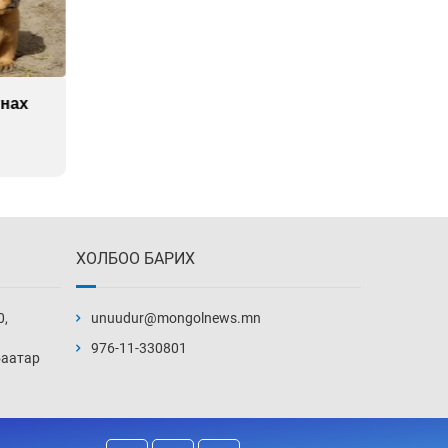
16 төрлийн эмийг нэг эх
үүсвэрээс худалдан авах
журам батлав
21 цаг 23 мин
гнах
Боловсролын зээлийн
Нөө
сангаар гадаадад
бор
Бүх төрлийн шатахууны
суралцагчдын амьжиргааны
нэв
19 цаг 38 мин
20 ц
гаалийн татварыг
зардлын хэмжээг шинэчлэн
тэглэлээ
тогтоох нь
21 цаг 38 мин
Найман гол үерийн
ХОЛБОО БАРИХ
түвшин давж, хоёр нь
аюултай хэмжээнд
хүрчээ
22 цаг 8 мин
0,
unuudur@mongolnews.mn
976-11-330801
Монгол Улс дундаас
баатар
дээш орлоготой
орнуудын тоонд багтав
22 цаг 38 мин