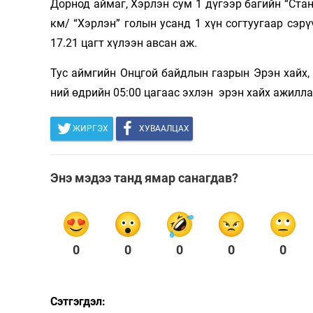
Дорнод аймаг, Хэрлэн сум 1 дүгээр багийн “Стан
Олимп 2024
км/ “Хэрлэн” голын усанд 1 хүн согтуугаар сэр
17.21 цагт хүлээн авсан аж.
Тус аймгийн Онцгой байдлын газрын Эрэн хайх, а
ний өдрийн 05:00 цагаас эхлэн эрэн хайх ажилла
ЖИРГЭХ
ХУВААЛЦАХ
Энэ мэдээ танд ямар санагдав?
0
0
0
0
0
Сэтгэгдэл: