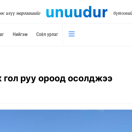
өс илүү маргаашийг
бүтээхи
аг
Нийгэм
Соёл урлаг
Эдийн засаг
Нийгэм
Төсөв
Тогтворт
ж гол руу ороод осолджээ
17
Уул уурхай
Танилц
Хөрөнгийн зах зээл
Нийслэл
Банк санхүү
Орон ну
Хөдөө аж ахуй
Байгаль
Дэд бүтэц
Боловср
Бизнес
Эрүүл м