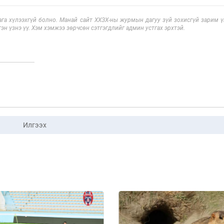
га хүлээхгүй болно. Манай сайт ХХЗХ-ны журмын дагуу зүй зохисгүй зарим үг
эн үзнэ үү. Хэм хэмжээ зөрчсөн сэтгэгдлийг админ устгах эрхтэй.
Илгээх