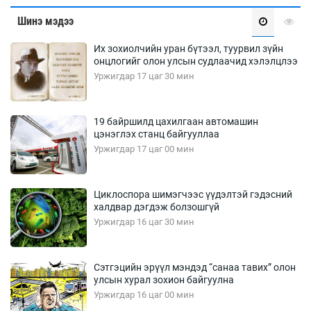
Шинэ мэдээ
Их зохиолчийн уран бүтээл, туурвил зүйн
онцлогийг олон улсын судлаачид хэлэлцлээ
Уржигдар 17 цаг 30 мин
19 байршилд цахилгаан автомашин
цэнэглэх станц байгууллаа
Уржигдар 17 цаг 00 мин
Циклоспора шимэгчээс үүдэлтэй гэдэсний
халдвар дэгдэж болзошгүй
Уржигдар 16 цаг 30 мин
Сэтгэцийн эрүүл мэндэд “санаа тавих” олон
улсын хурал зохион байгуулна
Уржигдар 16 цаг 00 мин