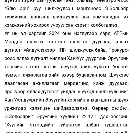
дүнтэй гэ­рээ бай­гуулсан гэнэ. Улмаар “Метагро”-гоос
“Блю арч” руу шилжүүлсэн мөн­гөнөөс Э.Зол­баяр
хувийнхаа дансанд шил­жүү­лэн авч ком­панидаа их
хэмжээний хо­хирол учруулсан хэрэгт холбогджээ.
Уг нь эл хэргийг 2024 оны нэгдүгээр сард АТГ-ын
Мөрдөн шалгах хэлтэст шал­гаж дуусаад яллах
дүгнэлт үйл­дүү­лэ­хээр НПГ-т шилжүүлж байв. Про­ку­ро­
роос яллах дүг­нэлт үйлдэн Хан-Уул дүүр­гийн Эрүүгийн
хэргийн анхан шат­ны шүүхэд шилжүүлсэн боловч
нэмэлт ажиллагаа хийлгэхээр буцаа­сан юм. Шүүхээс
даалгасан ажиллагааг мөр­дөг­чид хийж дуусаад,
прокурор яллах дүг­нэлт үйлдэн шүүхэд шилжүүлснийг
Хан-Уул дүүр­гийн Эрүүгийн хэргийн ан­хан шатны шүүх
уржиг­дар хэлэлцэн шийд­вэрлэлээ. Өөрөөр хэлбэл,
Э.Зол­баярыг Эрүүгийн хуулийн 22.12-1 дэх хэс­гийн
“Хуулийн этгээдийн гүй­цэт­гэх албан тушаалтан