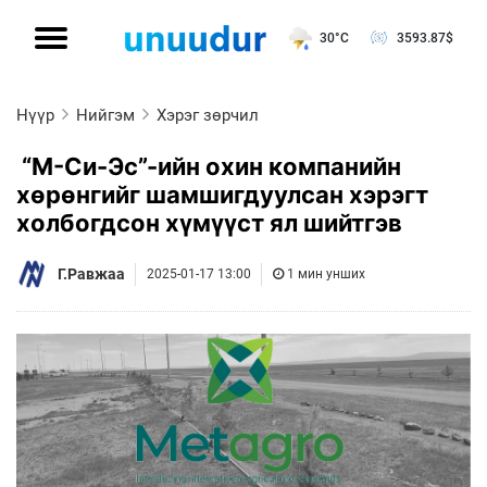
30°C
3593.87
$
Нүүр
Нийгэм
Хэрэг зөрчил
“М-Си-Эс”-ийн охин компанийн
хөрөнгийг шамшигдуулсан хэрэгт
холбогдсон хүмүүст ял шийтгэв
Г.Равжаа
2025-01-17 13:00
1 мин унших