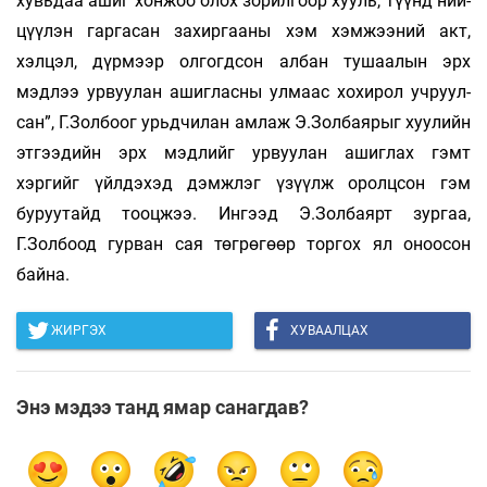
хувьдаа ашиг хон­жоо олох зорилгоор хууль, түүнд ний­­
цүүлэн гаргасан захиргааны хэм хэм­­жээний акт,
хэлцэл, дүрмээр олгогд­сон албан тушаалын эрх
мэдлээ ур­вуу­лан ашигласны улмаас хохирол уч­руул­
сан”, Г.Золбоог урьдчилан амлаж Э.Зол­баярыг хуулийн
этгээдийн эрх мэд­лийг урвуулан ашиглах гэмт
хэргийг үйлдэхэд дэмжлэг үзүүлж оролцсон гэм
буруутайд тооцжээ. Ингээд Э.Золбаярт зургаа,
Г.Золбоод гурван сая төгрөгөөр тор­гох ял оноосон
байна.
ЖИРГЭХ
ХУВААЛЦАХ
Энэ мэдээ танд ямар санагдав?