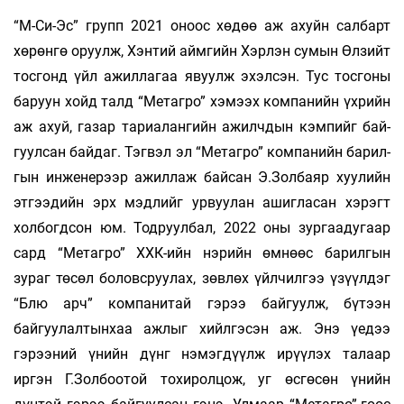
“М-Си-Эс” групп 2021 оноос хөдөө аж ахуйн салбарт
хөрөнгө оруулж, Хэн­­тий аймгийн Хэр­лэн сумын Өл­зийт
тос­гонд үйл ажиллагаа явуулж эхэл­сэн. Тус тосгоны
баруун хойд талд “Ме­тагро” хэмээх компанийн үхрийн
аж ахуй, газар тариалангийн ажилчдын кэм­­пийг бай­
гуул­сан байдаг. Тэгвэл эл “Метагро” компанийн барил­
гын ин­же­нерээр ажиллаж байсан Э.Зол­­баяр хуулийн
этгээдийн эрх мэдлийг ур­вуу­лан ашигласан хэрэгт
холбогдсон юм. Тод­­руулбал, 2022 оны зургаадугаар
сард “Ме­тагро” ХХК-ийн нэрийн өмнөөс ба­рилгын
зураг төсөл боловсруулах, зөв­лөх үйлчилгээ үзүүл­дэг
“Блю арч” ком­панитай гэрээ бай­гуулж, бүтээн
байгуулалтынхаа ажлыг хий­лгэсэн аж. Энэ үедээ
гэрээний үнийн дүнг нэмэг­дүүлж ирүү­лэх талаар
иргэн Г.Золбоотой тохи­рол­цож, уг өсгөсөн үнийн