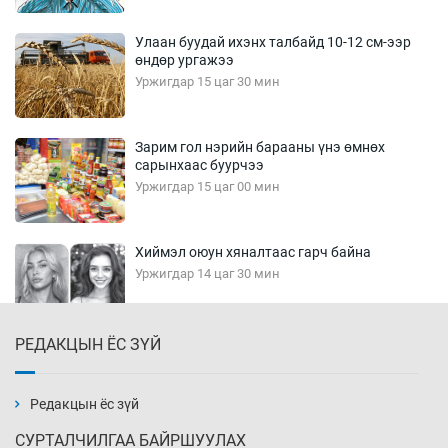
Улаан буудай ихэнх талбайд 10-12 см-ээр
өндөр ургажээ
Уржигдар 15 цаг 30 мин
Зарим гол нэрийн барааны үнэ өмнөх
сарынхаас буурчээ
Уржигдар 15 цаг 00 мин
Хиймэл оюун хяналтаас гарч байна
Уржигдар 14 цаг 30 мин
РЕДАКЦЫН ЁС ЗҮЙ
Эмэгтэйчүүд Бээжин, эрэгтэйчүүд Японд
бэлтгэл базаахаар хилийн дээс алхлаа
Уржигдар 14 цаг 00 мин
Редакцын ёс зүй
СУРТАЛЧИЛГАА БАЙРШУУЛАХ