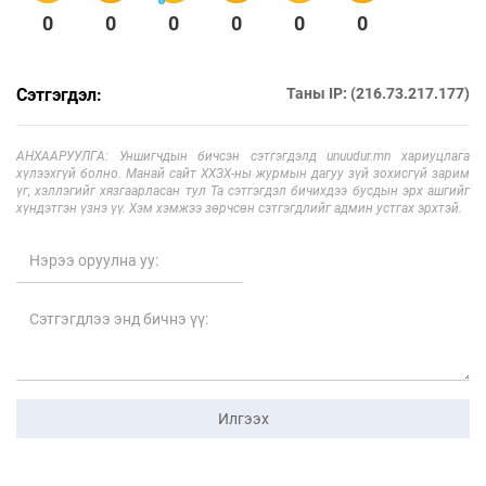
0
0
0
0
0
0
Сэтгэгдэл:
Таны IP: (216.73.217.177)
АНХААРУУЛГА: Уншигчдын бичсэн сэтгэгдэлд unuudur.mn хариуцлага
хүлээхгүй болно. Манай сайт ХХЗХ-ны журмын дагуу зүй зохисгүй зарим
үг, хэллэгийг хязгаарласан тул Та сэтгэгдэл бичихдээ бусдын эрх ашгийг
хүндэтгэн үзнэ үү. Хэм хэмжээ зөрчсөн сэтгэгдлийг админ устгах эрхтэй.
Илгээх