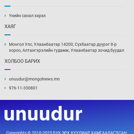
АНУ-ын Цэргийн кибер командлалаын
ажилтнууд амиа хорлох явдал эрс
нэмэгджээ
Үнийн санал харах
Уржигдар 13 цаг 52 мин
ХАЯГ
Монголын шигшээ Хонконгийн багийг ялж,
эхний хожлоо авлаа
Монгол Улс, Улаанбаатар 14200, Сүхбаатар дүүрэг 8-р
Уржигдар 13 цаг 30 мин
хороо, Алтангэрэлийн гудамж, Улаанбаатар зочид буудал
ХОЛБОО БАРИХ
Техникийн өндөр үзүүлэлттэй агаарын хөлөг
худалдан авах хүсэлтээ уламжлав
unuudur@mongolnews.mn
Уржигдар 13 цаг 00 мин
976-11-330801
“Шатахууны бус, бодлогын хомсдол
нүүрлээд байна”
Уржигдар 12 цаг 30 мин
Дөрвөн чиглэлд шөнийн автобус иргэдэд
Copyrights © 2010-2025 БҮХ ЭРХ ХУУЛИАР ХАМГААЛАГДСАН.