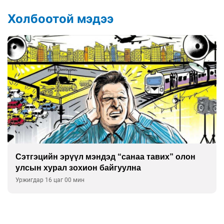
Холбоотой мэдээ
Сэтгэцийн эрүүл мэндэд “санаа тавих” олон
улсын хурал зохион байгуулна
Уржигдар 16 цаг 00 мин