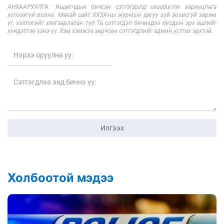
АНХААРУУЛГА: Уншигчдын бичсэн сэтгэгдэлд unuudur.mn хариуцлага
хүлээхгүй болно. Манай сайт ХХЗХ-ны журмын дагуу зүй зохисгүй зарим
үг, хэллэгийг хязгаарласан тул Та сэтгэгдэл бичихдээ бусдын эрх ашгийг
хүндэтгэн үзнэ үү. Хэм хэмжээ зөрчсөн сэтгэгдлийг админ устгах эрхтэй.
Илгээх
Холбоотой мэдээ