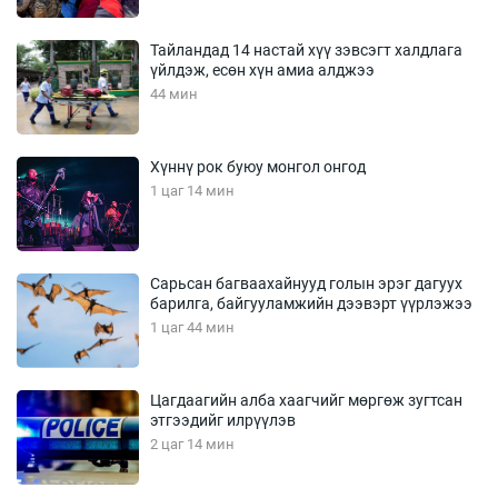
Тайландад 14 настай хүү зэвсэгт халдлага
үйлдэж, есөн хүн амиа алджээ
44 мин
Хүннү рок буюу монгол онгод
1 цаг 14 мин
Сарьсан багваахайнууд голын эрэг дагуух
барилга, байгууламжийн дээвэрт үүрлэжээ
1 цаг 44 мин
Цагдаагийн алба хаагчийг мөргөж зугтсан
этгээдийг илрүүлэв
2 цаг 14 мин