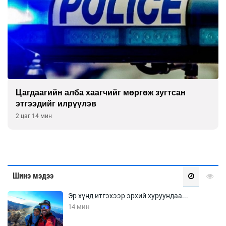
Б.Хулан ДАШТ-д түрүүлж, Г.Монголжин хо
хүрэл медальтан болов
2 цаг 59 мин
Шинэ мэдээ
Эр хүнд итгэхээр эрхий хуруундаа...
14 мин