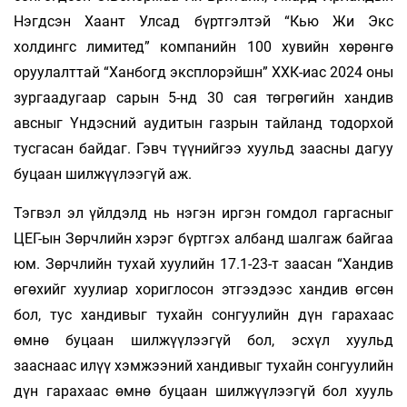
Нэгдсэн Хаант Улсад бүртгэлтэй “Кью Жи Экс
холдингс лимитед” компанийн 100 хувийн хөрөнгө
оруулалттай “Ханбогд эксплорэйшн” ХХК-иас 2024 оны
зургаадугаар сарын 5-нд 30 сая төгрөгийн хандив
авсныг Үндэсний аудитын газрын тайланд тодорхой
тусгасан байдаг. Гэвч түүнийгээ хуульд заасны дагуу
буцаан шилжүүлээгүй аж.
Тэгвэл эл үйлдэлд нь нэгэн иргэн гомдол гаргасныг
ЦЕГ-ын Зөрчлийн хэрэг бүртгэх албанд шалгаж байгаа
юм. Зөрчлийн тухай хуулийн 17.1-23-т заасан “Хандив
өгөхийг хуулиар хориглосон этгээдээс хандив өгсөн
бол, тус хандивыг тухайн сонгуулийн дүн гарахаас
өмнө буцаан шилжүүлээгүй бол, эсхүл хуульд
зааснаас илүү хэмжээний хандивыг тухайн сонгуулийн
дүн гарахаас өмнө буцаан шилжүүлээгүй бол хууль