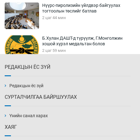
Нүүрс-пиролизийн үйлдвэр байгуулах
тогтоолын төслийг батлав
2 цаг 44 мин
Б.Хулан ДАШТ-д түрүүлж, Г.Монголжин
хошой хүрэл медальтан болов
2 цаг 59 мин
РЕДАКЦЫН ЁС ЗҮЙ
Хуульчийн мэргэжлийн шалгалтын
бүртгэлийг энэ баасан гарагт эхлүүлнэ
3 цаг 14 мин
Редакцын ёс зүй
СУРТАЛЧИЛГАА БАЙРШУУЛАХ
“ДЦС-3”-ын засварыг өвлийн оргил
ачааллаас өмнө дуусгах үүрэг өгөв
Үнийн санал харах
3 цаг 44 мин
ХАЯГ
Монгол Улсын ДНБ-ий өсөлт энэ онд 5.8