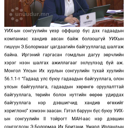
УИХ-ын сонгуулийн үеэр оффшор бүс дэх гадаадын
компаниас хандив авсан байж болзошгүй УИХын
гишүүн Э.Болормааг цагдаагийн байгууллагад шалгаж
байна. Иргэний гаргасан гомдлын дагуу зөрчлийн
хэрэг нээн шалгах ажиллагааг эхлүүлээд буй аж.
Монгол Улсын Их хурлын сонгуулийн тухай хуулийн
56.1.1-т “Гадаад улс буюу гадаадын байгууллага, олон
улсын байгууллага, гадаадын хөрөнгө оруулалттай
байгууллага, төрийн болон нутгийн өөрөө удирдах
байгууллага нэр дэвшигчид хандив өгөхийг
хориглоно” хэмээн заасан. Гэтэл баруун бүс буюу УИХ-
ын сонгуулийн II тойрогт МАН-аас нэр дэвшин
сонгогдсон Э.Болормаа Их Британи, Умард Ирландын