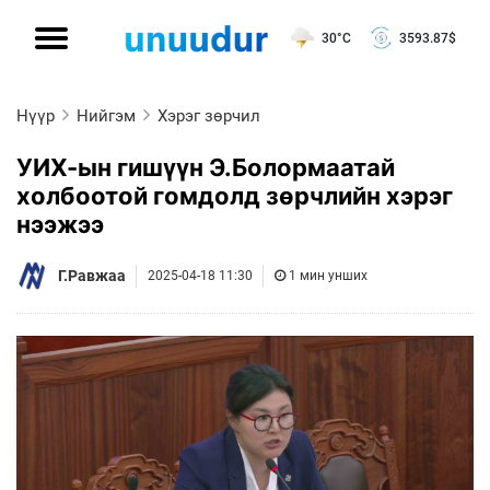
30°C
3593.87
$
Нүүр
Нийгэм
Хэрэг зөрчил
УИХ-ын гишүүн Э.Болормаатай
холбоотой гомдолд зөрчлийн хэрэг
нээжээ
Г.Равжаа
2025-04-18 11:30
1 мин унших