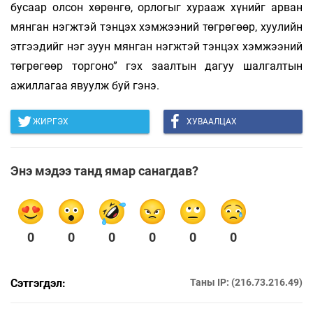
бусаар олсон хөрөнгө, орлогыг хурааж хүнийг арван
мянган нэгжтэй тэнцэх хэмжээний төгрөгөөр, хуулийн
этгээдийг нэг зуун мянган нэгжтэй тэнцэх хэмжээний
төгрөгөөр торгоно” гэх заалтын дагуу шалгалтын
ажиллагаа явуулж буй гэнэ.
ЖИРГЭХ
ХУВААЛЦАХ
Энэ мэдээ танд ямар санагдав?
0
0
0
0
0
0
Сэтгэгдэл:
Таны IP: (216.73.216.49)