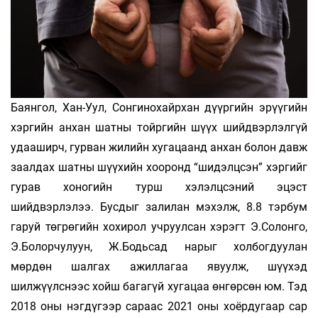
Баянгол, Хан-Уул, Сонгинохайрхан дүүргийн эрүүгийн
хэргийн анхан шатны тойргийн шүүх шийдвэрлэлгүй
удааширч, гурван жилийн хугацаанд анхан болон давж
заалдах шатны шүүхийн хооронд “шидэлцсэн” хэргийг
гурав хоногийн турш хэлэлцсэний эцэст
шийдвэрлэлээ. Бусдыг залилан мэхэлж, 8.8 тэрбум
гаруй төгрөгийн хохирол учруулсан хэрэгт Э.Солонго,
Э.Болорчулуун, Ж.Бодьсад нарыг холбогдуулан
мөрдөн шалгах ажиллагаа явуулж, шүүхэд
шилжүүлснээс хойш багагүй хугацаа өнгөрсөн юм. Тэд
2018 оны нэгдүгээр сараас 2021 оны хоёрдугаар сар