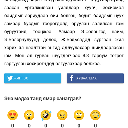
заасан үргэлжилсэн үйлдлээр хуурч, зохиомол
байдлыг зориудаар бий болгон, бодит байдлыг нуух
замаар бусдыг төөрөгдөлд оруулан залилсан гэм
буруутайд тооцжээ. Улмаар Э.Солонгод найм,
Э.Болорчулуунд долоо, Ж.Бодьсадад зургаан жил
хорих ял нээлттэй ангид эдлүүлэхээр шийдвэрлэсэн
юм. Мөн эл гурван шүүгдэгчээс 8.8 тэрбум төгрөг
гаргуулан хохирогчдод олгуулахаар болжээ.
ЖИРГЭХ
ХУВААЛЦАХ
Энэ мэдээ танд ямар санагдав?
0
0
0
0
0
0