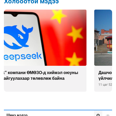
Холбоотой мэдээ
Дашчойлин хийд жуулчдад зориулсан тусгай
үйлчилгээ үзүүлж эхэлжээ
11 цаг 52 мин
Шинэ мэдээ