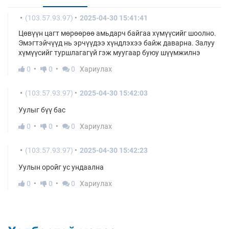
(103.57.93.97)
2025-04-30 15:41:41
Цөвүүн цагт мөрөөрөө амьдарч байгаа хүмүүсийг шоолно.
Эмэгтэйчүүд нь эрчүүдээ хүндлэхээ байж даварна. Залуу
хүмүүсийг туршлагагүй гэж муугаар буюу шүүмжилнэ
0
0
0
Хариулах
(103.57.93.97)
2025-04-30 15:42:03
Уулыг бүү бас
0
0
0
Хариулах
(103.57.93.97)
2025-04-30 15:42:23
Уулын оройг ус ундаална
0
0
0
Хариулах