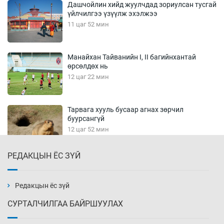
Дашчойлин хийд жуулчдад зориулсан тусгай
үйлчилгээ үзүүлж эхэлжээ
11 цаг 52 мин
Манайхан Тайванийн I, II багийнхантай
өрсөлдөх нь
12 цаг 22 мин
Тарвага хууль бусаар агнах зөрчил
буурсангүй
12 цаг 52 мин
РЕДАКЦЫН ЁС ЗҮЙ
Х.Улам-Өрнөх байр урагшилж, долоод
жагсжээ
13 цаг 22 мин
Редакцын ёс зүй
СУРТАЛЧИЛГАА БАЙРШУУЛАХ
Ж.Лхагвабат өсвөр үеийнхний ДАШТ-ийг
дэнсэлнэ