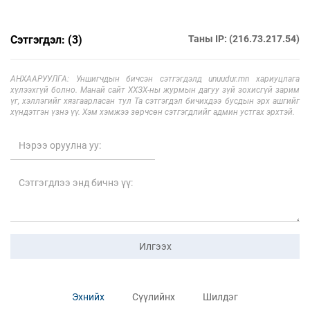
Сэтгэгдэл: (3)
Таны IP: (216.73.217.54)
АНХААРУУЛГА: Уншигчдын бичсэн сэтгэгдэлд unuudur.mn хариуцлага
хүлээхгүй болно. Манай сайт ХХЗХ-ны журмын дагуу зүй зохисгүй зарим
үг, хэллэгийг хязгаарласан тул Та сэтгэгдэл бичихдээ бусдын эрх ашгийг
хүндэтгэн үзнэ үү. Хэм хэмжээ зөрчсөн сэтгэгдлийг админ устгах эрхтэй.
Илгээх
Эхнийх
Сүүлийнх
Шилдэг