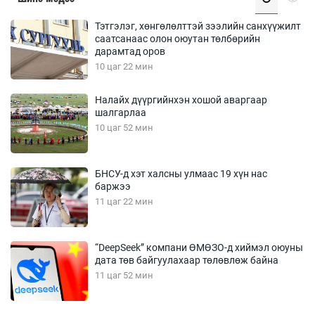
Тэтгэлэг, хөнгөлөлттэй зээлийн санхүүжилт
саатсанаас олон оюутан төлбөрийн
дарамтад оров
10 цаг 22 мин
Налайх дүүргийнхэн хошой аваргаар
шалгарлаа
10 цаг 52 мин
БНСУ-д хэт халсны улмаас 19 хүн нас
баржээ
11 цаг 22 мин
“DeepSeek” компани ӨМӨЗО-д хиймэл оюуны
дата төв байгуулахаар төлөвлөж байна
11 цаг 52 мин