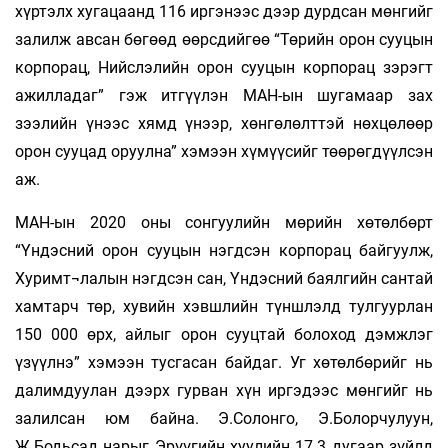
хүртэлх хугацаанд 116 иргэнээс дээр дурдсан мөнгийг
залилж авсан бөгөөд өөрсдийгөө “Төрийн орон сууцын
корпорац, Нийслэлийн орон сууцын корпорац зэрэгт
ажилладаг” гэж итгүүлэн МАН-ын шугамаар зах
зээлийн үнээс хямд үнээр, хөнгөлөлттэй нөхцөлөөр
орон сууцад оруулна” хэмээн хүмүүсийг төөрөгдүүлсэн
аж.
МАН-ын 2020 оны сонгуулийн мөрийн хөтөлбөрт
“Үндэсний орон сууцын нэгдсэн корпорац байгуулж,
Хуримт¬лалын нэгдсэн сан, Үндэсний баялгийн сантай
хамтарч төр, хувийн хэвшлийн түншлэлд тулгуурлан
150 000 өрх, айлыг орон сууцтай болоход дэмжлэг
үзүүлнэ” хэмээн тусгасан байдаг. Уг хөтөлбөрийг нь
далимдуулан дээрх гурван хүн иргэдээс мөнгийг нь
залилсан юм байна. Э.Солонго, Э.Болорчулуун,
Ж.Бодьсад нарыг Эрүүгийн хуулийн 17.3 дугаар зүйлд