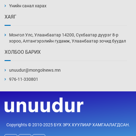
Үнийн санал харах
13 цаг 52 мин
ХАЯГ
Иран тэсэж үлдсэн ч удаан хугацаанд хүнд
үеийг туулна
Монгол Улс, Улаанбаатар 14200, Сүхбаатар дүүрэг 8-р
14 цаг 22 мин
хороо, Алтангэрэлийн гудамж, Улаанбаатар зочид буудал
ХОЛБОО БАРИХ
Боловсролын зээлийн сангаар гадаадад
суралцагчдын амьжиргааны зардлын
хэмжээг шинэчлэн тогтоох нь
unuudur@mongolnews.mn
14 цаг 52 мин
976-11-330801
Монголын баг Абу Дабид медалийн хур
буулгаж байна
15 цаг 22 мин
Б.Учрал, Ё.Пүрэвдаш нар Азийн АШТ-д
Copyrights © 2010-2025 БҮХ ЭРХ ХУУЛИАР ХАМГААЛАГДСАН.
мөнгө, хүрэл медаль хүртэв
15 цаг 48 мин