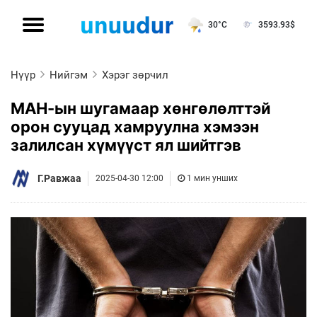
30°C
3593.93
$
Нүүр
Нийгэм
Хэрэг зөрчил
МАН-ын шугамаар хөнгөлөлттэй
орон сууцад хамруулна хэмээн
залилсан хүмүүст ял шийтгэв
Г.Равжаа
2025-04-30 12:00
1 мин унших