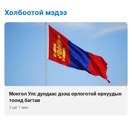
Холбоотой мэдээ
Монгол Улс дундаас дээш орлоготой орнуудын
тоонд багтав
3 цаг 1 мин