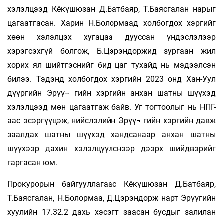
хэлэлцээд Кёкүшюзан Д.Батбаяр, Т.Баясгалан нарыг
цагаатгасан. Харин Н.Болормаад холбогдох хэргийг
хөөн хэлэлцэх хугацаа дууссан үндэслэлээр
хэрэгсэхгүй болгож, Б.Цэрэндоржид зургаан жил
хорих ял шийтгэснийг бид цаг тухайд нь мэдээлсэн
билээ. Тэдэнд холбогдох хэргийн 2023 онд Хан-Уул
дүүргийн Эрүү¬ гийн хэргийн анхан шатны шүүхэд
хэлэлцээд мөн цагаатгаж байв. Уг тогтоолыг нь НПГ-
аас эсэргүүцэж, нийслэлийн Эрүү¬ гийн хэргийн давж
заалдах шатны шүүхэд хандсанаар анхан шатны
шүүхээр дахин хэлэлцүүлснээр дээрх шийдвэрийг
гаргасан юм.
Прокурорын байгууллагаас Кёкүшюзан Д.Батбаяр,
Т.Баясгалан, Н.Болормаа, Д.Цэрэндорж нарт Эрүүгийн
хуулийн 17.32.2 дахь хэсэгт заасан бусдыг залилан