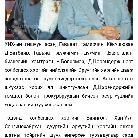
УИХ-ын гишүүн асан, Гавьяат тамирчин Кёкүшюзан
Д.Батбаяр, Гавьяат жүжигчин, дуучин Т.Баясгалан,
бизнесийн хамтрагч Н.Болормаа, Д.Цэрэндорж нарт
холбогдох хэргийг нийслэлийн Эрүүгийн хэргийн давж
заалдах шатны шүүх өчигдөр хэлэлцлээ. Анхан шатны
шүүхээс хорих ял шийтгүүлсэн Д.Цэрэндоржийн
гомдол болон прокуроруудын бичсэн эсэргүүцлийн
үндэслэн ийнхүү хянасан юм.
Тэдэнд холбогдох хэргийг Баянгол, Хан-Уул,
Сонгинохайрхан дүүргийн эрүүгийн хэргийн анхан
шатны тойргийн шүүх өнгөрсөн гуравдугаар сард