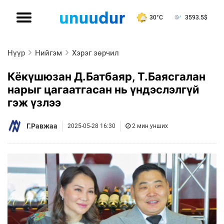
30°C
3593.5
$
Нүүр
Нийгэм
Хэрэг зөрчил
Кёкүшюзан Д.Батбаяр, Т.Баясгалан
нарыг цагаатгасан нь үндэслэлгүй
гэж үзлээ
Г.Равжаа
2025-05-28 16:30
2 мин унших