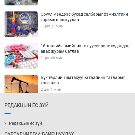
Эрүүл мэндээс бусад салбарыг хэмнэлтийн
горимд шилжүүлэв
1 цаг 31 мин
16 төрлийн эмийг нэг эх үүсвэрээс худалдан
авах журам батлав
1 цаг 46 мин
Бүх төрлийн шатахууны гаалийн татварыг
тэглэлээ
2 цаг 1 мин
РЕДАКЦЫН ЁС ЗҮЙ
Найман гол үерийн түвшин давж, хоёр нь
аюултай хэмжээнд хүрчээ
2 цаг 31 мин
Редакцын ёс зүй
СУРТАЛЧИЛГАА БАЙРШУУЛАХ