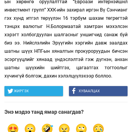
ын хөрөнгө оруулалттай “Евроази интернэйшнл
инвестмент групп” ХХК-ийн захирал иргэн Вү Сэнчианг
гэх хүнд итгэл төрүүлэн 16 тэрбум шахам төгрөгтэй
тэнцэх валютыг Н.Болормаатай хамтран мэхэлсэн
хэрэгт холбогдуулан шалгасныг уншигчид санаж буй
биз ээ. Нийслэлийн Эрүүгийн хэргийн давж заалдах
шатны шүүх НПГ-ын хяналтын прокуроруудын бичсэн
эсэргүүцлийг хянаад үндэслэлтэй гэж дүгнэн, анхан
шатны шүүхийн шийтгэх, цагаатгах тогтоолыг
хүчингүй болгож, дахин хэлэлцүүлэхээр боллоо.
ЖИРГЭХ
ХУВААЛЦАХ
Энэ мэдээ танд ямар санагдав?