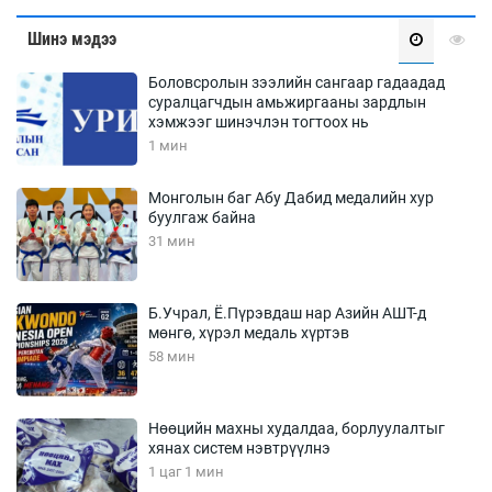
Шинэ мэдээ
Боловсролын зээлийн сангаар гадаадад
суралцагчдын амьжиргааны зардлын
хэмжээг шинэчлэн тогтоох нь
1 мин
Монголын баг Абу Дабид медалийн хур
буулгаж байна
31 мин
Б.Учрал, Ё.Пүрэвдаш нар Азийн АШТ-д
мөнгө, хүрэл медаль хүртэв
58 мин
Нөөцийн махны худалдаа, борлуулалтыг
хянах систем нэвтрүүлнэ
1 цаг 1 мин