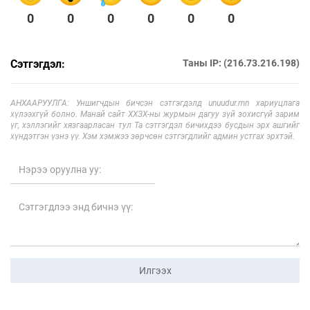
0
0
0
0
0
0
Сэтгэгдэл:
Таны IP: (216.73.216.198)
АНХААРУУЛГА: Уншигчдын бичсэн сэтгэгдэлд unuudur.mn хариуцлага
хүлээхгүй болно. Манай сайт ХХЗХ-ны журмын дагуу зүй зохисгүй зарим
үг, хэллэгийг хязгаарласан тул Та сэтгэгдэл бичихдээ бусдын эрх ашгийг
хүндэтгэн үзнэ үү. Хэм хэмжээ зөрчсөн сэтгэгдлийг админ устгах эрхтэй.
Илгээх