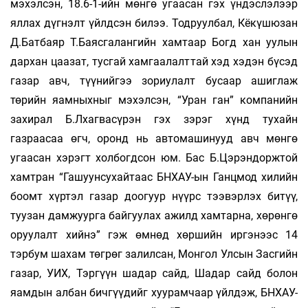
мэхэлсэн, 18.6-1-ийн мөнгө угаасан гэх үндэслэлээр
яллах дүгнэлт үйлдсэн билээ. Тодруулбал, Кёкүшюзан
Д.Батбаяр Т.Баясгалангийн хамтаар Богд хан уулын
дархан цаазат, тусгай хамгаалалттай хэд хэдэн бүсэд
газар авч, түүнийгээ зориулалт бусаар ашиглаж
төрийн яамныхныг мэхэлсэн, “Уран ган” компанийн
захирал Б.Лхагвасүрэн гэх зэрэг хүнд тухайн
газраасаа өгч, оронд нь автомашинууд авч мөнгө
угаасан хэрэгт холбогдсон юм. Бас Б.Цэрэндоржтой
хамтран “Гашуунсухайтаас БНХАУ-ын Ганцмод хилийн
боомт хүртэл газар доогуур нүүрс тээвэрлэх битүү,
туузан дамжуурга байгуулах ажилд хамтарна, хөрөнгө
оруулалт хийнэ” гэж өмнөд хөршийн иргэнээс 14
тэрбум шахам төгрөг залилсан, Монгол Улсын Засгийн
газар, УИХ, Тэргүүн шадар сайд, Шадар сайд болон
яамдын албан бичгүүдийг хуурамчаар үйлдэж, БНХАУ-