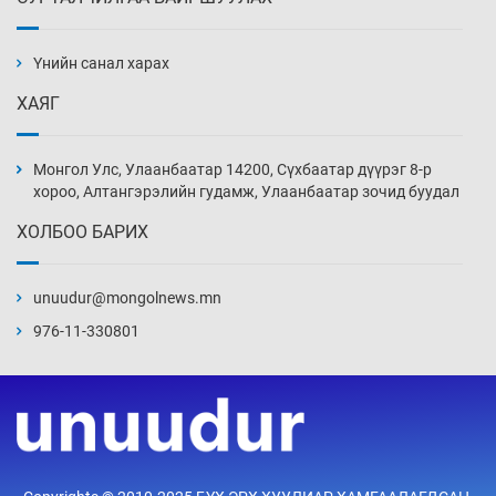
Монгол Улс дундаас дээш орлоготой
орнуудын тоонд багтав
Үнийн санал харах
3 цаг 1 мин
ХАЯГ
Сошиал хийрхэлд “барьцаалагдсан” сайд,
дарга нарын туйлшрал
Монгол Улс, Улаанбаатар 14200, Сүхбаатар дүүрэг 8-р
3 цаг 31 мин
хороо, Алтангэрэлийн гудамж, Улаанбаатар зочид буудал
ХОЛБОО БАРИХ
Боловсролын чанар уруудах бүрд босгоо
намсгасаар л байх уу
unuudur@mongolnews.mn
4 цаг 1 мин
976-11-330801
Монгол Улсын эмэгтэй шигшээ баг
өмсгөлөө гардан авлаа
18 цаг 30 мин
К.Роналдугийн хуримд хэн уригдав