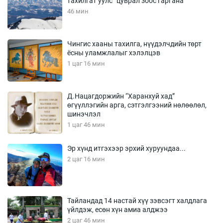
тахилгат уулс” цуврал зоос гаргана
46 мин
Чингис хааны тахилга, нүүдэлчдийн төрт
ёсны уламжлалыг хэлэлцэв
1 цаг 16 мин
Д.Нацагдоржийн “Харанхуй хад”
өгүүллэгийн арга, сэтгэлгээний нөлөөлөл,
шинэчлэл
1 цаг 46 мин
Эр хүнд итгэхээр эрхий хуруундаа...
2 цаг 16 мин
Тайландад 14 настай хүү зэвсэгт халдлага
үйлдэж, есөн хүн амиа алджээ
2 цаг 46 мин