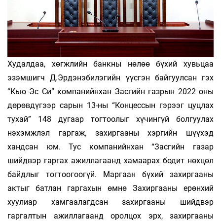
Худалдаа, хөгжлийн банкны нөлөө бүхий хувьцаа
эзэмшигч Д.Эрдэнэбилэгийн үүсгэн байгуулсан гэх
“Кью Эс Си” компанийнхан Засгийн газрын 2022 оны
дөрөвдүгээр сарын 13-ны “Концессын гэрээг цуцлах
тухай” 148 дугаар тогтоолыг хүчингүй болгуулах
нэхэмжлэл гаргаж, захиргааны хэргийн шүүхэд
хандсан юм. Тус компанийнхан “Засгийн газар
шийдвэр гаргах ажиллагаанд хамаарах бодит нөхцөл
байдлыг тогтоогоогүй. Маргаан бүхий захиргааны
актыг батлан гаргахын өмнө Захиргааны ерөнхий
хуулиар хамгаалагдсан захиргааны шийдвэр
гаргалтын ажиллагаанд оролцох эрх, захиргааны