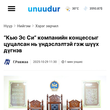
30°C
3593.87
$
Нүүр
Нийгэм
Хэрэг зөрчил
“Кью Эс Си” компанийн концессыг
цуцалсан нь үндэслэлтэй гэж шүүх
дүгнэв
Г.Равжаа
2025-10-29 11:30
1 мин унших