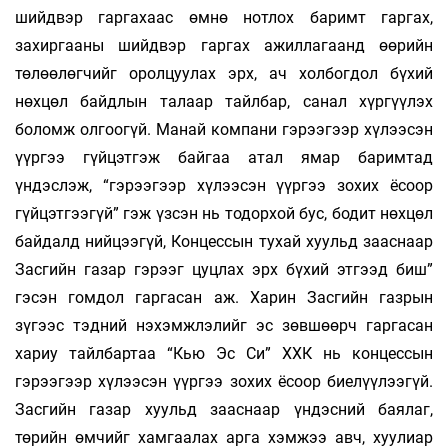
шийдвэр гаргахаас өмнө нотлох баримт гаргах,
захиргааны шийдвэр гаргах ажиллагаанд өөрийн
төлөөлөгчийг оролцуулах эрх, ач холбогдол бүхий
нөхцөл байдлын талаар тайлбар, санал хүргүүлэх
боломж олгоогүй. Манай компани гэрээгээр хүлээсэн
үүргээ гүйцэтгэж байгаа атал ямар баримтад
үндэслэж, “гэрээгээр хүлээсэн үүргээ зохих ёсоор
гүйцэтгээгүй” гэж үзсэн нь тодорхой бус, бодит нөхцөл
байдалд нийцээгүй, Концессын тухай хуульд зааснаар
Засгийн газар гэрээг цуцлах эрх бүхий этгээд биш”
гэсэн гомдол гаргасан аж. Харин Засгийн газрын
зүгээс тэдний нэхэмжлэлийг эс зөвшөөрч гаргасан
хариу тайлбартаа “Кью Эс Си” ХХК нь концессын
гэрээгээр хүлээсэн үүргээ зохих ёсоор биелүүлээгүй.
Засгийн газар хуульд зааснаар үндэсний баялаг,
төрийн өмчийг хамгаалах арга хэмжээ авч, хуулиар