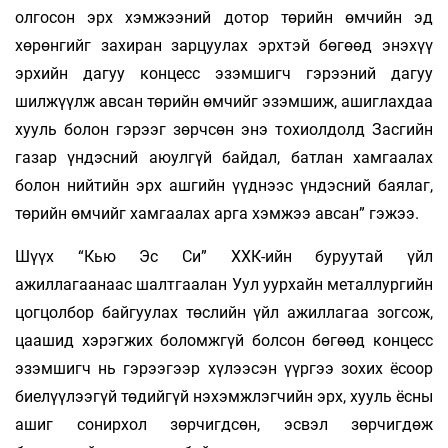
олгосон эрх хэмжээний дотор төрийн өмчийн эд
хөрөнгийг захиран зарцуулах эрхтэй бөгөөд энэхүү
эрхийн дагуу концесс эзэмшигч гэрээний дагуу
шилжүүлж авсан төрийн өмчийг эзэмшиж, ашиглахдаа
хууль болон гэрээг зөрчсөн энэ тохиолдолд Засгийн
газар үндэсний аюулгүй байдал, батлан хамгаалах
болон нийтийн эрх ашгийн үүднээс үндэсний баялаг,
төрийн өмчийг хамгаалах арга хэмжээ авсан” гэжээ.
Шүүх “Кью Эс Си” ХХК-ийн буруутай үйл
ажиллагаанаас шалтгаалан Уул уурхайн металлургийн
цогцолбор байгуулах төслийн үйл ажиллагаа зогсож,
цаашид хэрэгжих боломжгүй болсон бөгөөд концесс
эзэмшигч нь гэрээгээр хүлээсэн үүргээ зохих ёсоор
биелүүлээгүй төдийгүй нэхэмжлэгчийн эрх, хууль ёсны
ашиг сонирхол зөрчигдсөн, эсвэл зөрчигдөж