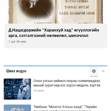
Д.Нацагдоржийн “Харанхуй хад” өгүүллэгийн
арга, сэтгэлгээний нөлөөлөл, шинэчлэл
1 цаг 46 мин
Шинэ мэдээ
Олон улсын хиймэл оюуны олимпиадаас
манай сурагчид хос хүрэл медаль хүртэв
16 мин
Төвбанк “Монгол Улсын хаад”, “Төрийн