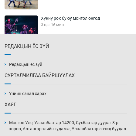
Хүннү рок буюу монгол онгод
3 цаг 16 мин
РЕДАКЦЫН ЁС ЗҮЙ
Сарьсан багваахайнууд голын эрэг дагуух
барилга, байгууламжийн дээвэрт үүрлэжээ
3 цаг 46 мин
Редакцын ёс зүй
СУРТАЛЧИЛГАА БАЙРШУУЛАХ
Цагдаагийн алба хаагчийг мөргөж зугтсан
этгээдийг илрүүлэв
Үнийн санал харах
4 цаг 16 мин
ХАЯГ
Нүүрс-пиролизийн үйлдвэр байгуулах
тогтоолын төслийг батлав
Монгол Улс, Улаанбаатар 14200, Сүхбаатар дүүрэг 8-р
4 цаг 46 мин
хороо, Алтангэрэлийн гудамж, Улаанбаатар зочид буудал