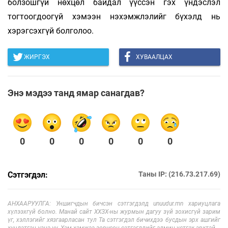
болзошгүй нөхцөл байдал үүссэн гэх үндэслэл
тогтоогдоогүй хэмээн нэхэмжлэлийг бүхэлд нь
хэрэгсэхгүй болголоо.
ЖИРГЭХ
ХУВААЛЦАХ
Энэ мэдээ танд ямар санагдав?
0
0
0
0
0
0
Сэтгэгдэл:
Таны IP: (216.73.217.69)
АНХААРУУЛГА: Уншигчдын бичсэн сэтгэгдэлд unuudur.mn хариуцлага
хүлээхгүй болно. Манай сайт ХХЗХ-ны журмын дагуу зүй зохисгүй зарим
үг, хэллэгийг хязгаарласан тул Та сэтгэгдэл бичихдээ бусдын эрх ашгийг
хүндэтгэн үзнэ үү. Хэм хэмжээ зөрчсөн сэтгэгдлийг админ устгах эрхтэй.