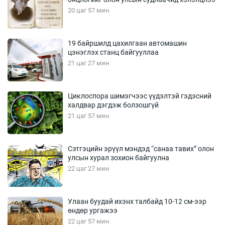
20 цаг 57 мин
19 байршилд цахилгаан автомашин
цэнэглэх станц байгууллаа
21 цаг 27 мин
Циклоспора шимэгчээс үүдэлтэй гэдэсний
халдвар дэгдэж болзошгүй
21 цаг 57 мин
Сэтгэцийн эрүүл мэндэд “санаа тавих” олон
улсын хурал зохион байгуулна
22 цаг 27 мин
Улаан буудай ихэнх талбайд 10-12 см-ээр
өндөр ургажээ
22 цаг 57 мин