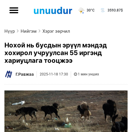
30°C
3593.87
$
Нүүр
Нийгэм
Хэрэг зөрчил
Нохой нь бусдын эрүүл мэндэд
хохирол учруулсан 55 иргэнд
хариуцлага тооцжээ
Г.Равжаа
2025-11-18 17:30
1 мин унших