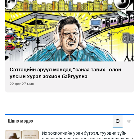
Сэтгэцийн эрүүл мэндэд “санаа тавих” олон
улсын хурал зохион байгуулна
22 цаг 27 мин
Шинэ мэдээ
Их зохиолчийн уран бүтээл, туурвил зүйн
онцлогийг олон улсын судлаачид хэлэлцлээ