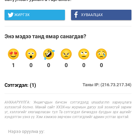
ЖИРГЭХ
ХУВААЛЦАХ
Энэ мэдээ танд ямар санагдав?
1
0
0
0
0
0
Сэтгэгдэл: (1)
Таны IP: (216.73.217.34)
АНХААРУУЛГА: Уншигчдын бичсэн сэтгэгдэлд unuudur.mn хариуцлага
хүлээхгүй болно. Манай сайт ХХЗХ-ны журмын дагуу зүй зохисгүй зарим
үг, хэллэгийг хязгаарласан тул Та сэтгэгдэл бичихдээ бусдын эрх ашгийг
хүндэтгэн үзнэ үү. Хэм хэмжээ зөрчсөн сэтгэгдлийг админ устгах эрхтэй.