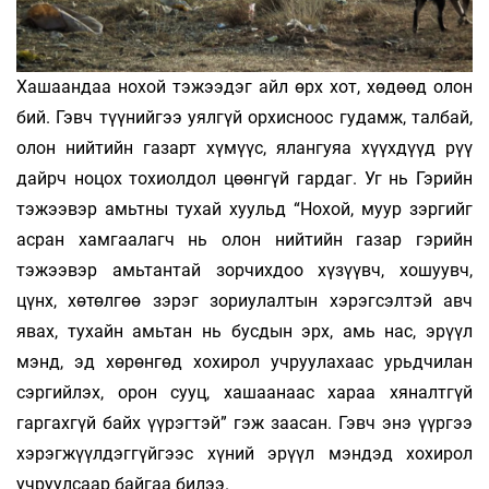
Хашаандаа нохой тэжээдэг айл өрх хот, хөдөөд олон
бий. Гэвч түүнийгээ уялгүй орхисноос гудамж, талбай,
олон нийтийн газарт хүмүүс, ялангуяа хүүхдүүд рүү
дайрч ноцох тохиолдол цөөнгүй гардаг. Уг нь Гэрийн
тэжээвэр амьтны тухай хуульд “Нохой, муур зэргийг
асран хамгаалагч нь олон нийтийн газар гэрийн
тэжээвэр амьтантай зорчихдоо хүзүүвч, хошуувч,
цүнх, хөтөлгөө зэрэг зориулалтын хэрэгсэлтэй авч
явах, тухайн амьтан нь бусдын эрх, амь нас, эрүүл
мэнд, эд хөрөнгөд хохирол учруулахаас урьдчилан
сэргийлэх, орон сууц, хашаанаас хараа хяналтгүй
гаргахгүй байх үүрэгтэй” гэж заасан. Гэвч энэ үүргээ
хэрэгжүүлдэггүйгээс хүний эрүүл мэндэд хохирол
учруулсаар байгаа билээ.