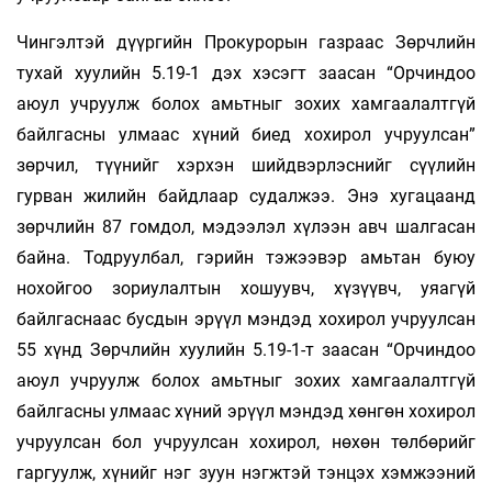
Чингэлтэй дүүргийн Прокурорын газраас Зөрчлийн
тухай хуулийн 5.19-1 дэх хэсэгт заасан “Орчиндоо
аюул учруулж болох амьтныг зохих хамгаалалтгүй
байлгасны улмаас хүний биед хохирол учруулсан”
зөрчил, түүнийг хэрхэн шийдвэрлэснийг сүүлийн
гурван жилийн байдлаар судалжээ. Энэ хугацаанд
зөрчлийн 87 гомдол, мэдээлэл хүлээн авч шалгасан
байна. Тодруулбал, гэрийн тэжээвэр амьтан буюу
нохойгоо зориулалтын хошуувч, хүзүүвч, уяагүй
байлгаснаас бусдын эрүүл мэндэд хохирол учруулсан
55 хүнд Зөрчлийн хуулийн 5.19-1-т заасан “Орчиндоо
аюул учруулж болох амьтныг зохих хамгаалалтгүй
байлгасны улмаас хүний эрүүл мэндэд хөнгөн хохирол
учруулсан бол учруулсан хохирол, нөхөн төлбөрийг
гаргуулж, хүнийг нэг зуун нэгжтэй тэнцэх хэмжээний