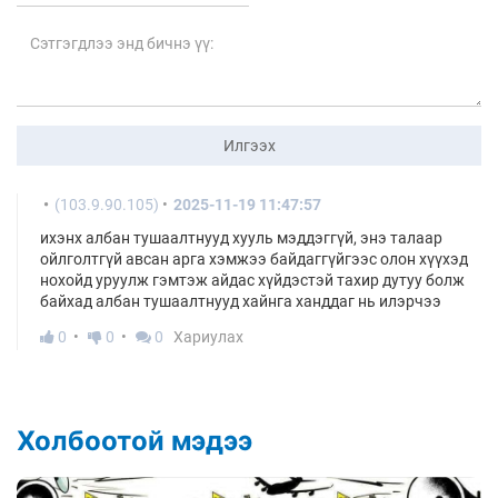
Илгээх
(103.9.90.105)
2025-11-19 11:47:57
ихэнх албан тушаалтнууд хууль мэддэггүй, энэ талаар
ойлголтгүй авсан арга хэмжээ байдаггүйгээс олон хүүхэд
нохойд уруулж гэмтэж айдас хүйдэстэй тахир дутуу болж
байхад албан тушаалтнууд хайнга ханддаг нь илэрчээ
0
0
0
Хариулах
Холбоотой мэдээ