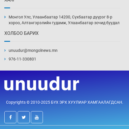
Монголын шигшээ Хонконгийн багийг ялж,
эхний хожлоо авлаа
Монгол Улс, Улаанбаатар 14200, Сүхбаатар дүүрэг 8-р
Өчигдөр 13 цаг 30 мин
хороо, Алтангэрэлийн гудамж, Улаанбаатар зочид буудал
ХОЛБОО БАРИХ
Техникийн өндөр үзүүлэлттэй агаарын хөлөг
худалдан авах хүсэлтээ уламжлав
unuudur@mongolnews.mn
Өчигдөр 13 цаг 00 мин
976-11-330801
“Шатахууны бус, бодлогын хомсдол
нүүрлээд байна”
Өчигдөр 12 цаг 30 мин
Дөрвөн чиглэлд шөнийн автобус иргэдэд
Copyrights © 2010-2025 БҮХ ЭРХ ХУУЛИАР ХАМГААЛАГДСАН.
үйлчилж буй гэв
Өчигдөр 12 цаг 00 мин