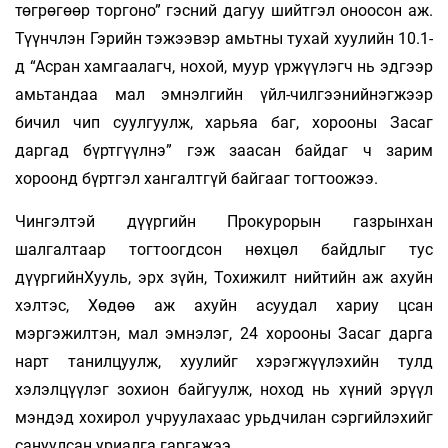
төгрөгөөр торгоно” гэсний дагуу шийтгэл оноосон аж.
Түүнчлэн Гэрийн тэжээвэр амьтны тухай хуулийн 10.1-
д “Асран хамгаалагч, нохой, муур үржүүлэгч нь эдгээр
амьтандаа мал эмнэлгийн үйл-чилгээнийнэгжээр
бичил чип суулгуулж, харьяа баг, хорооны Засаг
даргад бүртгүүлнэ” гэж заасан байдаг ч зарим
хороонд бүртгэл хангалтгүй байгааг тогтоожээ.
Чингэлтэй дүүргийн Прокурорын газрынхан
шалгалтаар тогтоогдсон нөхцөл байдлыг тус
дүүргийнХууль, эрх зүйн, Тохижилт нийтийн аж ахуйн
хэлтэс, Хөдөө аж ахуйн асуудал хариу цсан
мэргэжилтэн, мал эмнэлэг, 24 хорооны Засаг дарга
нарт танилцуулж, хуулийг хэрэгжүүлэхийн тулд
хэлэлцүүлэг зохион байгуулж, ноход нь хүний эрүүл
мэндэд хохирол учруулахаас урьдчилан сэргийлэхийг
сануулсан уриалга гаргажээ.