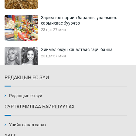
Зарим гол нэрийн барааны үнэ өмнөх
сарынхаас буурчээ
23 цаг 27 мин
Хиймэл оюун хяналтаас гарч байна
23 цаг 57 мин
РЕДАКЦЫН ЁС ЗҮЙ
Эмэгтэйчүүд Бээжин, эрэгтэйчүүд Японд
бэлтгэл базаахаар хилийн дээс алхлаа
Өчигдөр 14 цаг 00 мин
Редакцын ёс зүй
СУРТАЛЧИЛГАА БАЙРШУУЛАХ
АНУ-ын Цэргийн кибер командлалаын
ажилтнууд амиа хорлох явдал эрс
нэмэгджээ
Үнийн санал харах
Өчигдөр 13 цаг 52 мин
ХАЯГ