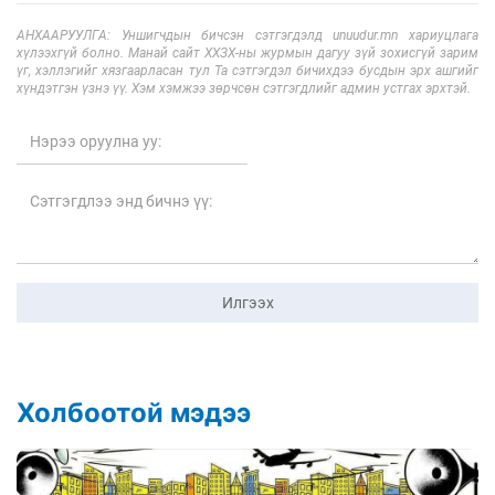
АНХААРУУЛГА: Уншигчдын бичсэн сэтгэгдэлд unuudur.mn хариуцлага
хүлээхгүй болно. Манай сайт ХХЗХ-ны журмын дагуу зүй зохисгүй зарим
үг, хэллэгийг хязгаарласан тул Та сэтгэгдэл бичихдээ бусдын эрх ашгийг
хүндэтгэн үзнэ үү. Хэм хэмжээ зөрчсөн сэтгэгдлийг админ устгах эрхтэй.
Илгээх
Холбоотой мэдээ