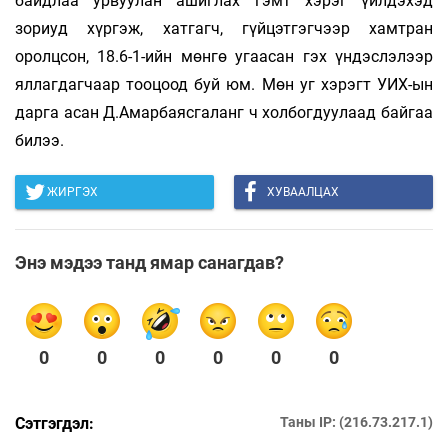
байдлаа урвуулан ашиглах гэмт хэрэг үйлдэхэд
зориуд хүргэж, хатгагч, гүйцэтгэгчээр хамтран
оролцсон, 18.6-1-ийн мөнгө угаасан гэх үндэслэлээр
яллагдагчаар тооцоод буй юм. Мөн уг хэрэгт УИХ-ын
дарга асан Д.Амарбаясгаланг ч холбогдуулаад байгаа
билээ.
ЖИРГЭХ
ХУВААЛЦАХ
Энэ мэдээ танд ямар санагдав?
0
0
0
0
0
0
Сэтгэгдэл:
Таны IP: (216.73.217.1)