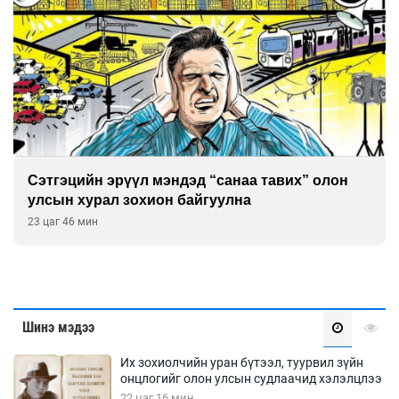
Сэтгэцийн эрүүл мэндэд “санаа тавих” олон
улсын хурал зохион байгуулна
23 цаг 46 мин
Шинэ мэдээ
Их зохиолчийн уран бүтээл, туурвил зүйн
онцлогийг олон улсын судлаачид хэлэлцлээ
22 цаг 16 мин