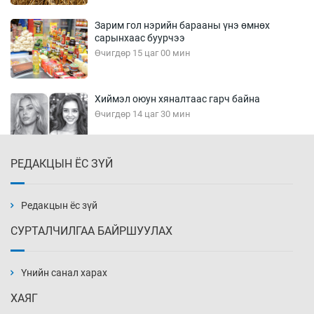
Зарим гол нэрийн барааны үнэ өмнөх
сарынхаас буурчээ
Өчигдөр 15 цаг 00 мин
Хиймэл оюун хяналтаас гарч байна
Өчигдөр 14 цаг 30 мин
РЕДАКЦЫН ЁС ЗҮЙ
Эмэгтэйчүүд Бээжин, эрэгтэйчүүд Японд
бэлтгэл базаахаар хилийн дээс алхлаа
Өчигдөр 14 цаг 00 мин
Редакцын ёс зүй
СУРТАЛЧИЛГАА БАЙРШУУЛАХ
АНУ-ын Цэргийн кибер командлалаын
ажилтнууд амиа хорлох явдал эрс
нэмэгджээ
Үнийн санал харах
Өчигдөр 13 цаг 52 мин
ХАЯГ