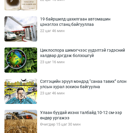
19 байршилд цахилгаан автомашин
цэнэглэх станц байгууллаа
22 цаг 46 мин
Циклоспора шимэгчээс үүдэлтэй гэдэсний
халдвар дэгдэж болзошгүй
23 цаг 16 мин
Сэтгэцийн эрүүл мэндэд “санаа тавих” олон
улсын хурал зохион байгуулна
23 цаг 46 мин
Улаан буудай ихэнх талбайд 10-12 см-ээр
өндөр ургажээ
Өчигдөр 15 цаг 30 мин