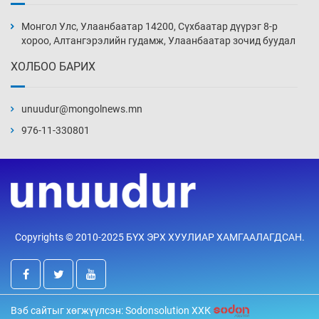
Монголын шигшээ Хонконгийн багийг ялж,
эхний хожлоо авлаа
Монгол Улс, Улаанбаатар 14200, Сүхбаатар дүүрэг 8-р
Өчигдөр 13 цаг 30 мин
хороо, Алтангэрэлийн гудамж, Улаанбаатар зочид буудал
ХОЛБОО БАРИХ
Техникийн өндөр үзүүлэлттэй агаарын хөлөг
худалдан авах хүсэлтээ уламжлав
unuudur@mongolnews.mn
Өчигдөр 13 цаг 00 мин
976-11-330801
“Шатахууны бус, бодлогын хомсдол
нүүрлээд байна”
Өчигдөр 12 цаг 30 мин
Дөрвөн чиглэлд шөнийн автобус иргэдэд
Copyrights © 2010-2025 БҮХ ЭРХ ХУУЛИАР ХАМГААЛАГДСАН.
үйлчилж буй гэв
Өчигдөр 12 цаг 00 мин
“Туул усан цогцолбор”-ын ТЭЗҮ-ийг
Вэб сайтыг хөгжүүлсэн: Sodonsolution ХХК
Энэтхэгийн компанид хариуцуулжээ