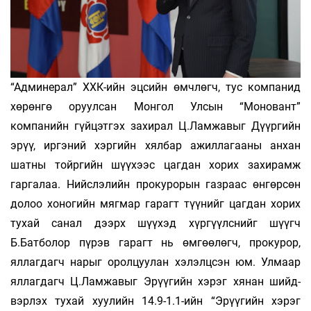
“Админерал” ХХК-ийн эцсийн өмчлөгч, тус компанид
хөрөнгө оруулсан Монгол Улсын “Моновант”
компанийн гүйцэтгэх захирал Ц.Лам­жавыг Дүүргийн
эрүү, иргэний хэргийн хялбар ажиллагааны анхан
шатны тойргийн шүүхээс цагдан хорих захирамж
гаргалаа. Нийслэлийн прокурорын газраас өнгөрсөн
долоо хоногийн мягмар гарагт түүнийг цагдан хорих
тухай санал дээрх шүүхэд хүргүүлснийг шүүгч
Б.Батболор пүрэв гарагт нь өмгөөлөгч, прокурор,
яллагдагч нарыг оролцуулан хэлэлцсэн юм. Улмаар
яллагдагч Ц.Ламжавыг Эрүүгийн хэрэг хянан шийд­­
вэрлэх тухай хуулийн 14.9-1.1-ийн “Эрүүгийн хэрэг