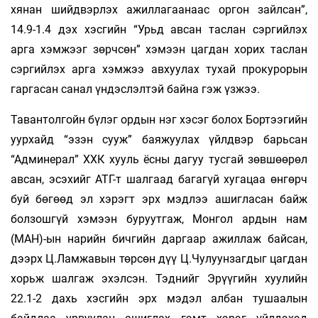
хянан шийдвэрлэх ажиллагаанаас оргон зайлсан”,
14.9-1.4 дэх хэсгийн “Урьд авсан таслан сэргийлэх
арга хэмжээг зөрчсөн” хэмээн цагдан хорих таслан
сэргийлэх арга хэмжээ авхуулах тухай прокурорын
гаргасан санал үн­дэслэлтэй байна гэж үзжээ.
Тавантолгойн бүлэг ордын нэг хэсэг болох Бортээгийн
уурхайд “эзэн сууж” баяжуулах үйлдвэр барьсан
“Админерал” ХХК хууль ёсны дагуу тусгай зөвшөөрөл
авсан, эсэхийг АТГ-т шалгаад багагүй хугацаа өнгөрч
буй бөгөөд эл хэрэгт эрх мэдлээ ашигласан байж
болзошгүй хэмээн буруутгаж, Монгол ардын нам
(МАН)-ын нарийн бичгийн даргаар ажиллаж байсан,
дээрх Ц.Ламжавын төрсөн дүү Ц.Чулуунзагдыг цаг­дан
хорьж шалгаж эхэлсэн. Тэднийг Эрүүгийн хуулийн
22.1-2 дахь хэсгийн эрх мэдэл албан тушаалын