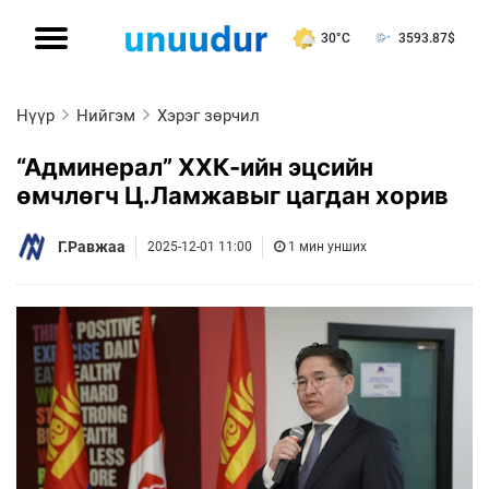
30°C
3593.87
$
Нүүр
Нийгэм
Хэрэг зөрчил
“Админерал” ХХК-ийн эцсийн
өмчлөгч Ц.Ламжавыг цагдан хорив
Г.Равжаа
2025-12-01 11:00
1 мин унших