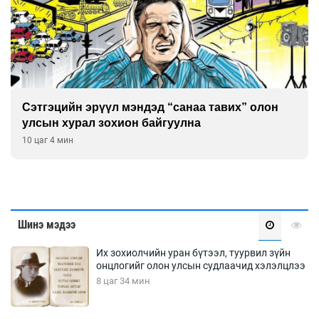
Сэтгэцийн эрүүл мэндэд “санаа тавих” олон
улсын хурал зохион байгуулна
10 цаг 4 мин
Шинэ мэдээ
Их зохиолчийн уран бүтээл, туурвил зүйн
онцлогийг олон улсын судлаачид хэлэлцлээ
8 цаг 34 мин