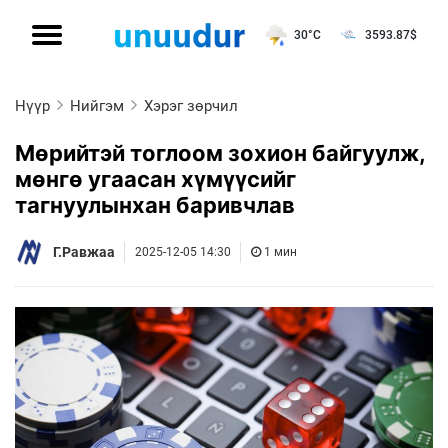
30°C
3593.87
$
Нүүр
Нийгэм
Хэрэг зөрчил
Мөрийтэй тоглоом зохион байгуулж,
мөнгө угаасан хүмүүсийг
тагнуулынхан баривчлав
Г.Равжаа
2025-12-05 14:30
1 мин