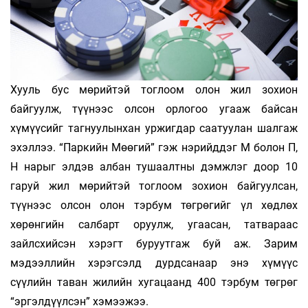
Хууль бус мөрийтэй тоглоом олон жил зохион
байгуулж, түүнээс олсон орлогоо угааж байсан
хүмүүсийг тагнуулынхан уржигдар саатуулан шалгаж
эхэллээ. “Паркийн Мөөгий” гэж нэрийддэг М болон П,
Н нарыг элдэв албан тушаалтны дэмжлэг доор 10
гаруй жил мөрийтэй тоглоом зохион байгуулсан,
түүнээс олсон олон тэрбум төгрөгийг үл хөдлөх
хөрөнгийн салбарт оруулж, угаасан, татвараас
зайлсхийсэн хэрэгт буруутгаж буй аж. Зарим
мэдээллийн хэрэгсэлд дурдсанаар энэ хүмүүс
сүүлийн таван жилийн хугацаанд 400 тэрбум төгрөг
“эргэлдүүлсэн” хэмээжээ.