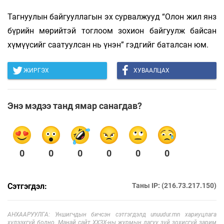
Тагнуулын байгууллагын эх сурвалжууд “Олон жил янз
бүрийн мөрийтэй тоглоом зохион байгуулж байсан
хүмүүсийг саатуулсан нь үнэн” гэдгийг баталсан юм.
ЖИРГЭХ
ХУВААЛЦАХ
Энэ мэдээ танд ямар санагдав?
0
0
0
0
0
0
Сэтгэгдэл:
Таны IP: (216.73.217.150)
АНХААРУУЛГА: Уншигчдын бичсэн сэтгэгдэлд unuudur.mn хариуцлага
хүлээхгүй болно. Манай сайт ХХЗХ-ны журмын дагуу зүй зохисгүй зарим