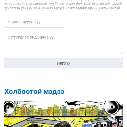
үг, хэллэгийг хязгаарласан тул Та сэтгэгдэл бичихдээ бусдын эрх ашгийг
хүндэтгэн үзнэ үү. Хэм хэмжээ зөрчсөн сэтгэгдлийг админ устгах эрхтэй.
Илгээх
Холбоотой мэдээ