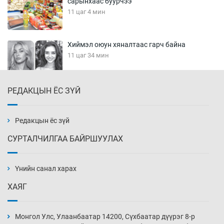
сарынхаас буурчээ
11 цаг 4 мин
Хиймэл оюун хяналтаас гарч байна
11 цаг 34 мин
РЕДАКЦЫН ЁС ЗҮЙ
Эмэгтэйчүүд Бээжин, эрэгтэйчүүд Японд
бэлтгэл базаахаар хилийн дээс алхлаа
12 цаг 4 мин
Редакцын ёс зүй
СУРТАЛЧИЛГАА БАЙРШУУЛАХ
АНУ-ын Цэргийн кибер командлалаын
ажилтнууд амиа хорлох явдал эрс
нэмэгджээ
Үнийн санал харах
12 цаг 12 мин
ХАЯГ
Монголын шигшээ Хонконгийн багийг ялж,
эхний хожлоо авлаа
Монгол Улс, Улаанбаатар 14200, Сүхбаатар дүүрэг 8-р
12 цаг 34 мин