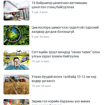
19 байршилд цахилгаан автомашин
цэнэглэх станц байгууллаа
9 цаг 4 мин
Циклоспора шимэгчээс үүдэлтэй гэдэсний
халдвар дэгдэж болзошгүй
9 цаг 34 мин
Сэтгэцийн эрүүл мэндэд “санаа тавих” олон
улсын хурал зохион байгуулна
10 цаг 4 мин
Улаан буудай ихэнх талбайд 10-12 см-ээр
өндөр ургажээ
10 цаг 34 мин
Зарим гол нэрийн барааны үнэ өмнөх