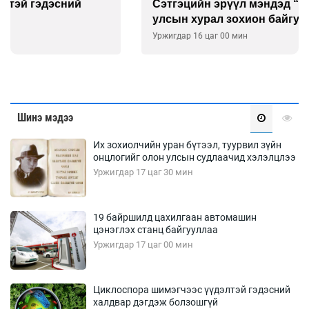
Сэтгэцийн эрүүл мэндэд “санаа тавих” олон
улсын хурал зохион байгуулна
Уржигдар 16 цаг 00 мин
Шинэ мэдээ
Их зохиолчийн уран бүтээл, туурвил зүйн
онцлогийг олон улсын судлаачид хэлэлцлээ
Уржигдар 17 цаг 30 мин
19 байршилд цахилгаан автомашин
цэнэглэх станц байгууллаа
Уржигдар 17 цаг 00 мин
Циклоспора шимэгчээс үүдэлтэй гэдэсний
халдвар дэгдэж болзошгүй