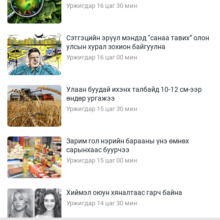
Уржигдар 16 цаг 30 мин
Сэтгэцийн эрүүл мэндэд “санаа тавих” олон
улсын хурал зохион байгуулна
Уржигдар 16 цаг 00 мин
Улаан буудай ихэнх талбайд 10-12 см-ээр
өндөр ургажээ
Уржигдар 15 цаг 30 мин
Зарим гол нэрийн барааны үнэ өмнөх
сарынхаас буурчээ
Уржигдар 15 цаг 00 мин
Хиймэл оюун хяналтаас гарч байна
Уржигдар 14 цаг 30 мин