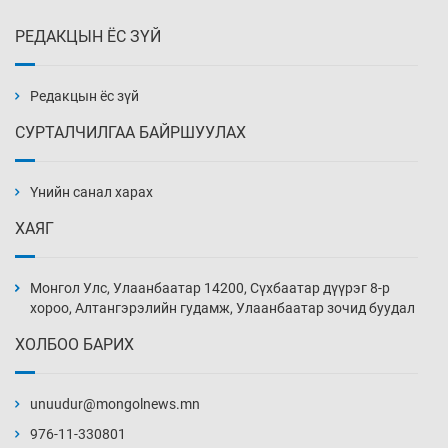
РЕДАКЦЫН ЁС ЗҮЙ
Эмэгтэйчүүд Бээжин, эрэгтэйчүүд Японд
бэлтгэл базаахаар хилийн дээс алхлаа
Уржигдар 14 цаг 00 мин
Редакцын ёс зүй
СУРТАЛЧИЛГАА БАЙРШУУЛАХ
АНУ-ын Цэргийн кибер командлалаын
ажилтнууд амиа хорлох явдал эрс
нэмэгджээ
Үнийн санал харах
Уржигдар 13 цаг 52 мин
ХАЯГ
Монголын шигшээ Хонконгийн багийг ялж,
эхний хожлоо авлаа
Монгол Улс, Улаанбаатар 14200, Сүхбаатар дүүрэг 8-р
Уржигдар 13 цаг 30 мин
хороо, Алтангэрэлийн гудамж, Улаанбаатар зочид буудал
ХОЛБОО БАРИХ
Техникийн өндөр үзүүлэлттэй агаарын хөлөг
худалдан авах хүсэлтээ уламжлав
unuudur@mongolnews.mn
Уржигдар 13 цаг 00 мин
976-11-330801