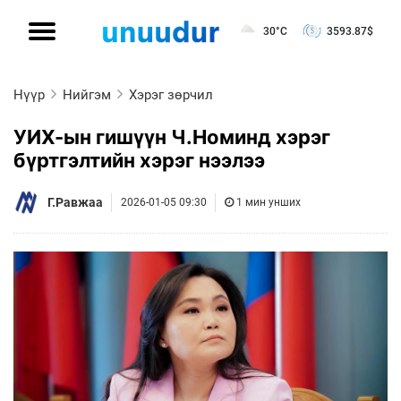
30°C
3593.87
$
Нүүр
Нийгэм
Хэрэг зөрчил
УИХ-ын гишүүн Ч.Номинд хэрэг
бүртгэлтийн хэрэг нээлээ
Г.Равжаа
2026-01-05 09:30
1 мин унших