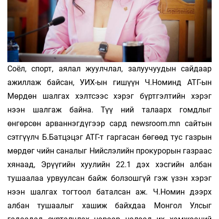
Соёл, спорт, аялал жуулчлал, залуучуудын сайдаар
ажиллаж байсан, УИХ-ын гишүүн Ч.Номинд АТГ-ын
Мөрдөн шалгах хэлтсээс хэрэг бүртгэлтийн хэрэг
нээн шалгаж байна. Түү­ ний талаарх гомдлыг
өнгөрсөн арваннэгдүгээр сард newsroom.mn сайтын
сэтгүүлч Б.Батцэцэг АТГ-т гаргасан бөгөөд тус газрын
мөрдөг­ чийн саналыг Нийслэлийн прокурорын газраас
хянаад, Эрүүгийн хуулийн 22.1 дэх хэсгийн албан
тушаалаа урвуулсан байж болзошгүй гэж үзэн хэрэг
нээн шалгах тогтоол баталсан аж. Ч.Номин дээрх
албан тушаалыг хашиж байхдаа Монгол Улсыг