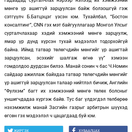
гадаадад сурталчлах нэрээр нэлээд их хэмжээний
мөнгө үр ашиггүй зарцуулсан байж болзошгүй гэж
сэтгүүлч Б.Батцэцэг үзсэн юм. Тухайлбал, “Бостон
консалтинг”, CNN гэх мэт байгууллагаар Монгол Улсыг
сурталчлахаар хэдий хэмжээний мөнгө зарцуулж,
ямар үр дүнд хүрсэн тухай мэдээлэл тодорхойгүй
байна. Иймд татвар төлөгчдийн мөнгийг үр ашигтай
зарцуулсан, эсэхийг шалгаж өгнө үү” хэмээн
гомдолдоо дурдсан билээ. Манай сонин ч бас Ч.Номин
сайдаар ажиллаж байхдаа татвар төлөгчдийн мөнгийг
үр ашиггүй зарцуулсан талаар нийтлэл бичиж, Английн
“Фулхэм” багт их хэмжээний мөнгө төлөх болсныг
уншигчдадаа хүргэж байв. Тус баг үлдэгдэл төлбөрөө
нэхэмжилж манай Засгийн газрыг арбитрын шүүхэд
өгсөн гэх мэдээлэл ч цацагдаад буй юм.
ЖИРГЭХ
ХУВААЛЦАХ