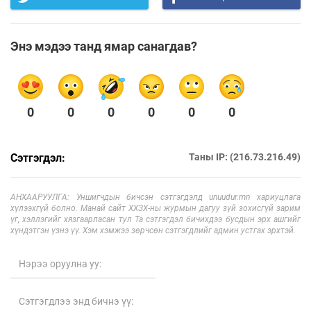
Энэ мэдээ танд ямар санагдав?
0
0
0
0
0
0
Сэтгэгдэл:
Таны IP: (216.73.216.49)
АНХААРУУЛГА: Уншигчдын бичсэн сэтгэгдэлд unuudur.mn хариуцлага
хүлээхгүй болно. Манай сайт ХХЗХ-ны журмын дагуу зүй зохисгүй зарим
үг, хэллэгийг хязгаарласан тул Та сэтгэгдэл бичихдээ бусдын эрх ашгийг
хүндэтгэн үзнэ үү. Хэм хэмжээ зөрчсөн сэтгэгдлийг админ устгах эрхтэй.