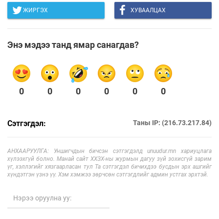
ЖИРГЭХ
ХУВААЛЦАХ
Энэ мэдээ танд ямар санагдав?
0
0
0
0
0
0
Сэтгэгдэл:
Таны IP: (216.73.217.84)
АНХААРУУЛГА: Уншигчдын бичсэн сэтгэгдэлд unuudur.mn хариуцлага
хүлээхгүй болно. Манай сайт ХХЗХ-ны журмын дагуу зүй зохисгүй зарим
үг, хэллэгийг хязгаарласан тул Та сэтгэгдэл бичихдээ бусдын эрх ашгийг
хүндэтгэн үзнэ үү. Хэм хэмжээ зөрчсөн сэтгэгдлийг админ устгах эрхтэй.