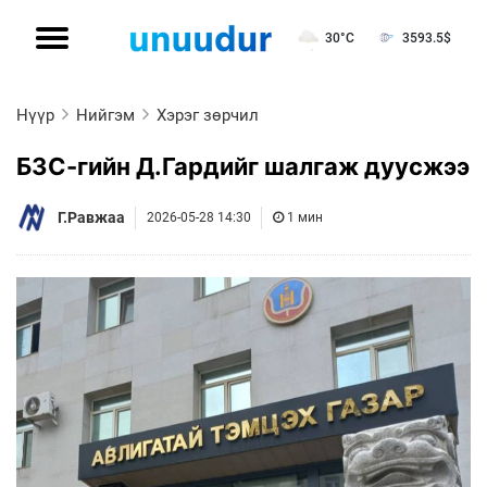
30°C
3593.5
$
Нүүр
Нийгэм
Хэрэг зөрчил
БЗС-гийн Д.Гардийг шалгаж дуусжээ
Г.Равжаа
2026-05-28 14:30
1 мин