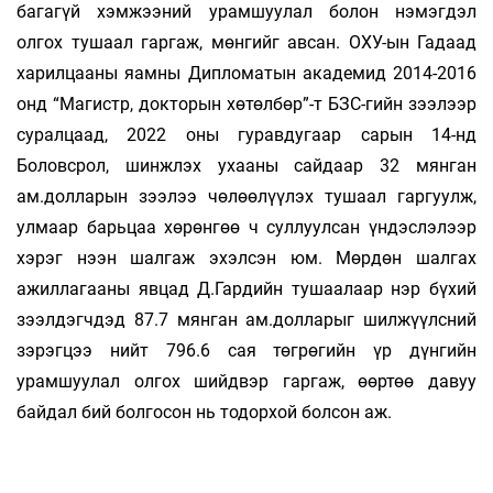
багагүй хэмжээний урамшуулал болон нэмэгдэл
олгох тушаал гаргаж, мөнгийг авсан. ОХУ-ын Гадаад
харилцааны яамны Дипломатын академид 2014-2016
онд “Магистр, докторын хөтөлбөр”-т БЗС-гийн зээлээр
суралцаад, 2022 оны гуравдугаар сарын 14-нд
Боловсрол, шинжлэх ухааны сайдаар 32 мянган
ам.долларын зээлээ чөлөөлүүлэх тушаал гаргуулж,
улмаар барьцаа хөрөнгөө ч суллуулсан үндэслэлээр
хэрэг нээн шалгаж эхэлсэн юм. Мөрдөн шалгах
ажиллагааны явцад Д.Гардийн тушаалаар нэр бүхий
зээлдэгчдэд 87.7 мянган ам.долларыг шилжүүлсний
зэрэгцээ нийт 796.6 сая төгрөгийн үр дүнгийн
урамшуулал олгох шийдвэр гаргаж, өөртөө давуу
байдал бий болгосон нь тодорхой болсон аж.