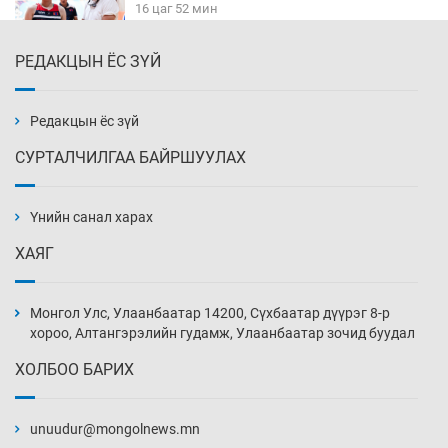
16 цаг 52 мин
РЕДАКЦЫН ЁС ЗҮЙ
К.Роналдугийн хуримд хэн уригдав
18 цаг 23 мин
Редакцын ёс зүй
СУРТАЛЧИЛГАА БАЙРШУУЛАХ
“Халзан бүрэгтэй” төслийн
байгууламжуудыг албадан буулгах
захирамж гаргажээ
Үнийн санал харах
18 цаг 53 мин
ХАЯГ
Бэлчээрийн ургамлын гарц нийт нутгийн 55
хувьд сайн байна
Монгол Улс, Улаанбаатар 14200, Сүхбаатар дүүрэг 8-р
19 цаг 23 мин
хороо, Алтангэрэлийн гудамж, Улаанбаатар зочид буудал
ХОЛБОО БАРИХ
Хэн, хаашаа, хэдээр
19 цаг 53 мин
unuudur@mongolnews.mn