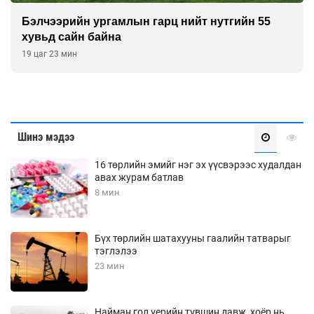
Бэлчээрийн ургамлын гарц нийт нутгийн 55
хувьд сайн байна
19 цаг 23 мин
Шинэ мэдээ
16 төрлийн эмийг нэг эх үүсвэрээс худалдан
авах журам батлав
8 мин
Бүх төрлийн шатахууны гаалийн татварыг
тэглэлээ
23 мин
Найман гол үерийн түвшин давж, хоёр нь