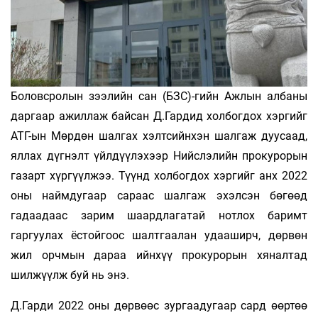
Боловсролын зээлийн сан (БЗС)-гийн Ажлын албаны
даргаар ажиллаж байсан Д.Гардид холбогдох хэргийг
АТГ-ын Мөрдөн шалгах хэлтсийнхэн шалгаж дуусаад,
яллах дүгнэлт үйлдүүлэхээр Нийслэлийн прокурорын
газарт хүргүүлжээ. Түүнд холбогдох хэргийг анх 2022
оны наймдугаар сараас шалгаж эхэлсэн бөгөөд
гадаадаас зарим шаардлагатай нотлох баримт
гаргуулах ёстойгоос шалтгаалан удааширч, дөрвөн
жил орчмын дараа ийнхүү прокурорын хяналтад
шилжүүлж буй нь энэ.
Д.Гарди 2022 оны дөрвөөс зургаадугаар сард өөртөө