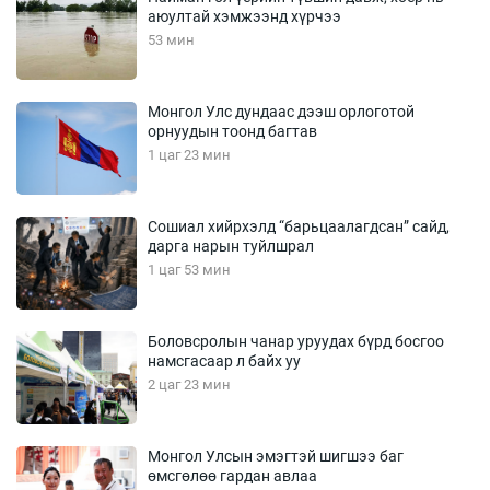
аюултай хэмжээнд хүрчээ
53 мин
Монгол Улс дундаас дээш орлоготой
орнуудын тоонд багтав
1 цаг 23 мин
Сошиал хийрхэлд “барьцаалагдсан” сайд,
дарга нарын туйлшрал
1 цаг 53 мин
Боловсролын чанар уруудах бүрд босгоо
намсгасаар л байх уу
2 цаг 23 мин
Монгол Улсын эмэгтэй шигшээ баг
өмсгөлөө гардан авлаа