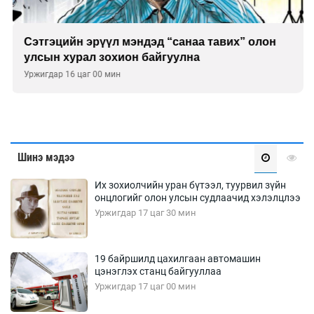
Сэтгэцийн эрүүл мэндэд “санаа тавих” олон
улсын хурал зохион байгуулна
Уржигдар 16 цаг 00 мин
Шинэ мэдээ
Их зохиолчийн уран бүтээл, туурвил зүйн
онцлогийг олон улсын судлаачид хэлэлцлээ
Уржигдар 17 цаг 30 мин
19 байршилд цахилгаан автомашин
цэнэглэх станц байгууллаа
Уржигдар 17 цаг 00 мин