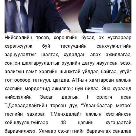
Нийслэлийн төсөв, хөрөнгийн бусад эх үүсвэрээр
хэрэгжүүлж буй төслүүдийн санхүүжилтийн
зарцуулалтыг шалгах, худалдан авах ажиллагаа,
сонгон шалгаруулалтыг хуулийн дагуу явуулсан, эсэх,
авлигын гэмт хэргийн шинжтэй үйлдэл байгаа, үгүйг
тогтоохоор тагнуул, цагдаа, АТГ-ын хамтарсан ажлын
хэсгийн мөрдөгчид ажил­лаж буй билээ. Энэ хүрээнд
нийслэлийн Засаг даргын I орлогч асан
Т.Даваадалайгийн төрсөн дүү, “Улаанбаатар метро”
төслийн захирал Т.Мөнхдалайг ажлын хэсгийнхэн
хойшлуулшгүйгээр 48 цагийн хугацаатай
баривчилжээ. Улмаар сэжигтнийг баривчлах саналаа