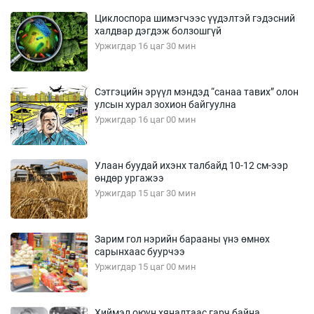
Циклоспора шимэгчээс үүдэлтэй гэдэсний
халдвар дэгдэж болзошгүй
Уржигдар 16 цаг 30 мин
Сэтгэцийн эрүүл мэндэд “санаа тавих” олон
улсын хурал зохион байгуулна
Уржигдар 16 цаг 00 мин
Улаан буудай ихэнх талбайд 10-12 см-ээр
өндөр ургажээ
Уржигдар 15 цаг 30 мин
Зарим гол нэрийн барааны үнэ өмнөх
сарынхаас буурчээ
Уржигдар 15 цаг 00 мин
Хиймэл оюун хяналтаас гарч байна