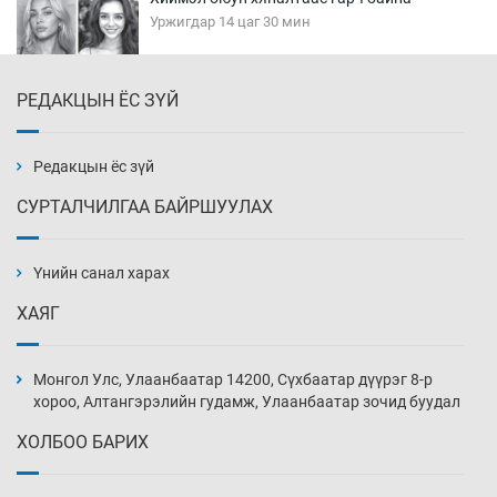
Уржигдар 14 цаг 30 мин
РЕДАКЦЫН ЁС ЗҮЙ
Эмэгтэйчүүд Бээжин, эрэгтэйчүүд Японд
бэлтгэл базаахаар хилийн дээс алхлаа
Уржигдар 14 цаг 00 мин
Редакцын ёс зүй
СУРТАЛЧИЛГАА БАЙРШУУЛАХ
АНУ-ын Цэргийн кибер командлалаын
ажилтнууд амиа хорлох явдал эрс
нэмэгджээ
Үнийн санал харах
Уржигдар 13 цаг 52 мин
ХАЯГ
Монголын шигшээ Хонконгийн багийг ялж,
эхний хожлоо авлаа
Монгол Улс, Улаанбаатар 14200, Сүхбаатар дүүрэг 8-р
Уржигдар 13 цаг 30 мин
хороо, Алтангэрэлийн гудамж, Улаанбаатар зочид буудал
ХОЛБОО БАРИХ
Техникийн өндөр үзүүлэлттэй агаарын хөлөг
худалдан авах хүсэлтээ уламжлав