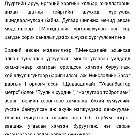
Дүүргийн эрүү, иргэний хэргийн хялбар ажиллагааны
анхан шатны тойргийн шүүхэд хүргүүлж,
шийдвэрлүүлсэн байна. Дугаар шилжих мөчид авсан
мэдээллээр Т.Мөнхдалайг үргэлжлүүлэн нэг сар
цагдан хорих саналыг дээрх шүүхэд хүргүүлсэн гэнэ.
Бидний авсан мэдээллээр Т.Мөнхдалайг ахынхаа
албан тушаалаа урвуулсан, мөнгө угаасан үйлдэлд
хамжигчаар хамтран оролцсон хэмээн буруутгаж,
хойшлуулшгүйгээр баривчилсан аж. Нийслэлийн Засаг
даргын I орлогч асан Т.Даваадалайг “Улаанбаатар
метро” болон “Туулын хурдны”, “Нэгдүгээр тойрог зам”
зэрэг төслийн хөрөнгөөс хамаарал бүхий хүмүүсийн
үүсгэн байгуулсан аж ахуйн нэгжүүдээр дамжуулан,
туслан гүйцэтгэгч нэрийн дор 6.6 тэрбум төгрөг
завшиж угаасан хэмээн буруутгаж, нэг сарын
хугацаагаар цагдан хориод буй билээ.