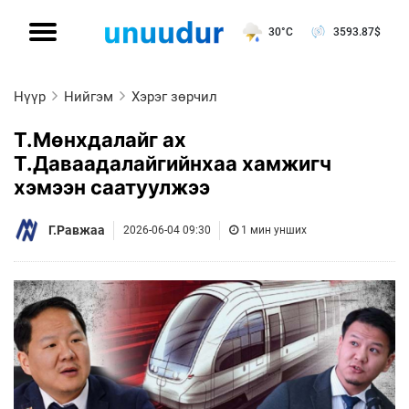
30°C
3593.87
$
Нүүр
Нийгэм
Хэрэг зөрчил
Т.Мөнхдалайг ах
Т.Даваадалайгийнхаа хамжигч
хэмээн саатуулжээ
Г.Равжаа
2026-06-04 09:30
1 мин унших