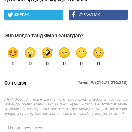
ЖИРГЭХ
ХУВААЛЦАХ
Энэ мэдээ танд ямар санагдав?
0
0
0
0
0
0
Сэтгэгдэл:
Таны IP: (216.73.216.216)
АНХААРУУЛГА: Уншигчдын бичсэн сэтгэгдэлд unuudur.mn хариуцлага
хүлээхгүй болно. Манай сайт ХХЗХ-ны журмын дагуу зүй зохисгүй зарим
үг, хэллэгийг хязгаарласан тул Та сэтгэгдэл бичихдээ бусдын эрх ашгийг
хүндэтгэн үзнэ үү. Хэм хэмжээ зөрчсөн сэтгэгдлийг админ устгах эрхтэй.