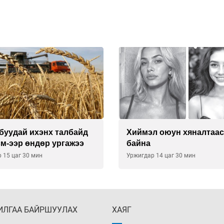
л оюун хяналтаас гарч
Техникийн өндөр үзүүл
агаарын хөлөг худалдан
хүсэлтээ уламжлав
 14 цаг 30 мин
Уржигдар 13 цаг 00 мин
ИЛГАА БАЙРШУУЛАХ
ХАЯГ