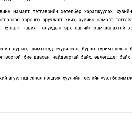
вийн нэмэлт тэтгэврийн хөтөлбөр хэрэгжүүлэх, хувий
мтлалаас хөрөнгө оруулалт хийх, хувийн нэмэлт тэтгэвэ
х, хяналт тавих, талуудын эрх ашгийг хамгаалахтай х
сайн дурын, шимтгэлд суурилсан, бүрэн хуримтлалын б
огтвортой, бие даасан, найдвартай байх, өвлөгддөг байх
хий агуулгад санал нэгдэж, хуулийн төслийн үзэл баримт