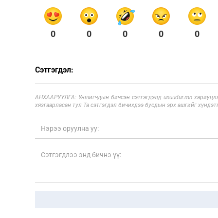
0
0
0
0
0
Сэтгэгдэл:
АНХААРУУЛГА: Уншигчдын бичсэн сэтгэгдэлд unuudur.mn хариуцла
хязгаарласан тул Та сэтгэгдэл бичихдээ бусдын эрх ашгийг хүндэтг