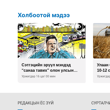
Холбоотой мэдээ
Улаан буудай ихэнх талбайд
Хиймэ
10-12 см-ээр өндөр ургажээ
байна
Уржигдар 15 цаг 30 мин
Уржигдар
РЕДАКЦЫН ЁС ЗҮЙ
СУРТАЛЧ