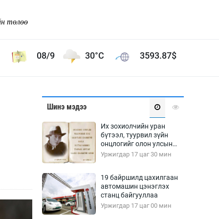
йн төлөө
08/9
30°C
3593.87
$
Соёл урлаг
Шинэ мэдээ
ой хөгжлийн зорилго -
Сонгодог урлаг
Их зохиолчийн уран
Ардын урлаг
бүтээл, туурвил зүйн
онцлогийг олон улсын
Дүрслэх урлаг
судлаачид хэлэлцлээ
Уржигдар 17 цаг 30 мин
Өв соёл
таг
Кино урлаг
19 байршилд цахилгаан
автомашин цэнэглэх
 орчин
Цирк
станц байгууллаа
ол
Уржигдар 17 цаг 00 мин
Рок поп, хип хоп
энд