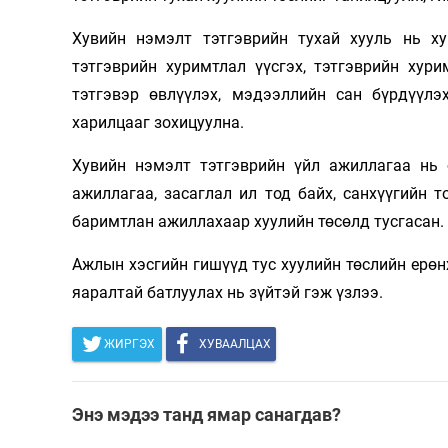
Хувийн нэмэлт тэтгэврийн тухай хууль нь ху
тэтгэврийн хуримтлал үүсгэх, тэтгэврийн хури
тэтгэвэр өвлүүлэх, мэдээллийн сан бүрдүүлэ
харилцааг зохицуулна.
Хувийн нэмэлт тэтгэврийн үйл ажиллагаа нь 
ажиллагаа, засаглал ил тод байх, санхүүгийн т
баримтлан ажиллахаар хуулийн төсөлд тусгасан.
Ажлын хэсгийн гишүүд тус хуулийн төслийн ерөн
яаралтай батлуулах нь зүйтэй гэж үзлээ.
ЖИРГЭХ
ХУВААЛЦАХ
Энэ мэдээ танд ямар санагдав?