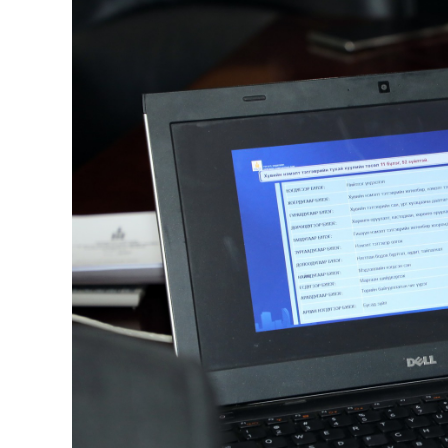
126-гийн НЭГ
Ертөнц
Спорт
Нийгэм
Бөх
Техник технологи
Сагсан бөмбөг
Шинжлэх ухаан
Хөлбөмбөг
Сонин хачин
Олимпын төрөл
Дэлхийн монгол
Тулааны спорт
Олимпын бус төр