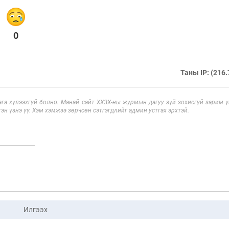
0
Таны IP: (216.
га хүлээхгүй болно. Манай сайт ХХЗХ-ны журмын дагуу зүй зохисгүй зарим үг
эн үзнэ үү. Хэм хэмжээ зөрчсөн сэтгэгдлийг админ устгах эрхтэй.
Илгээх