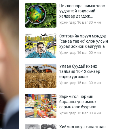
Урлагтай яриа
Циклоспора шимэгчээс
өрчил
үүдэлтэй гэдэсний
халдвар дэгдэж
энд-Эрхэм баян
болзошгүй
Уржигдар 16 цаг 30 мин
Сэтгэцийн эрүүл мэндэд
“санаа тавих” олон улсын
хүний үг
хурал зохион байгуулна
Уржигдар 16 цаг 00 мин
Улаан буудай ихэнх
талбайд 10-12 см-ээр
ага
Бусад
өндөр ургажээ
Уржигдар 15 цаг 30 мин
Фото
сурвалжлагч
Видео
Зарим гол нэрийн
Инфографик
барааны үнэ өмнөх
сарынхаас буурчээ
Санал асуулга
Уржигдар 15 цаг 00 мин
Хиймэл оюун хяналтаас