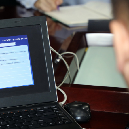
Ханш
Хэрэг з
Эрэлттэй мэдээ
Эрүүл м
Хууль ёс
Хүмүүс
Албаны 
Бусад
Life style
Ярилцл
Зөвлөгөө
Хоймор
Өнөөдрийн тухай
Уншигч-
өл