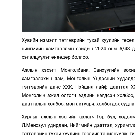
Олимп 2024
Хувийн нэмэлт тэтгэврийн тухай хуулийн төсөл
нийгмийн хамгааллын сайдын 2024 оны А/48 ду
хэлэлцүүлэг өнөөдөр боллоо.
Ажлын хэсэгт Монголбанк, Санхүүгийн зохи
хамгаалахын яам, Монголын Үндэсний худалд
тэтгэврийн данс ХХК, Нэйшнл лайф даатгал ХХ
Монголын ажил олгогч эздийн нэгдсэн холбоо
даатгалын холбоо, мөн актуарч, холбогдох судла
Хурлыг ажлын хэсгийн ахлагч Гэр бүл, хөдөл
Л.Мөнхзул удирдан, Нийгмийн даатгал, хуримт
тэтгэврийн тухай хуулийн төслийг танилцуулж, г