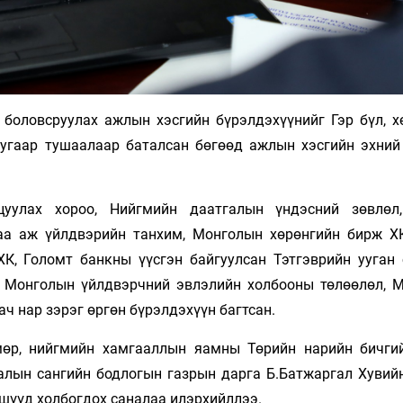
 боловсруулах ажлын хэсгийн бүрэлдэхүүнийг Гэр бүл, х
гаар тушаалаар баталсан бөгөөд ажлын хэсгийн эхний 
цуулах хороо, Нийгмийн даатгалын үндэсний зөвлөл
аа аж үйлдвэрийн танхим, Монголын хөрөнгийн бирж Х
К, Голомт банкны үүсгэн байгуулсан Тэтгэврийн ууган 
, Монголын үйлдвэрчний эвлэлийн холбооны төлөөлөл, 
ач нар зэрэг өргөн бүрэлдэхүүн багтсан.
мөр, нийгмийн хамгааллын яамны Төрийн нарийн бичги
лалын сангийн бодлогын газрын дарга Б.Батжаргал Хувий
ишүүд холбогдох саналаа илэрхийллээ.