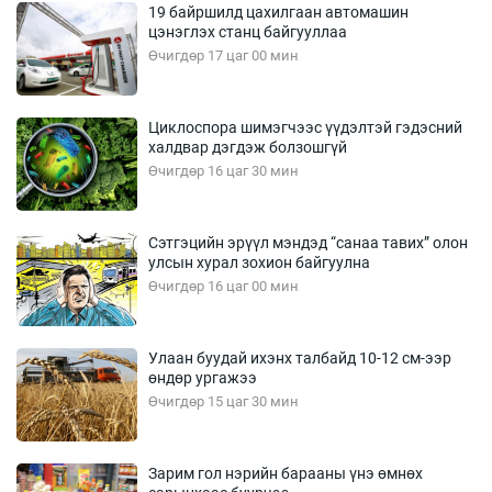
19 байршилд цахилгаан автомашин
цэнэглэх станц байгууллаа
Өчигдөр 17 цаг 00 мин
Циклоспора шимэгчээс үүдэлтэй гэдэсний
халдвар дэгдэж болзошгүй
Өчигдөр 16 цаг 30 мин
Сэтгэцийн эрүүл мэндэд “санаа тавих” олон
улсын хурал зохион байгуулна
Өчигдөр 16 цаг 00 мин
Улаан буудай ихэнх талбайд 10-12 см-ээр
өндөр ургажээ
Өчигдөр 15 цаг 30 мин
Зарим гол нэрийн барааны үнэ өмнөх