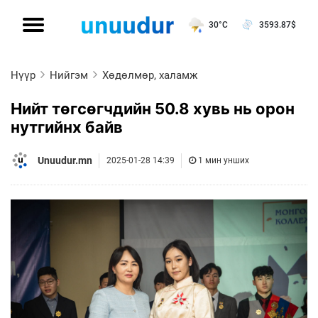
30°C
3593.87
$
Нүүр
Нийгэм
Хөдөлмөр, халамж
Нийт төгсөгчдийн 50.8 хувь нь орон
нутгийнх байв
Unuudur.mn
2025-01-28 14:39
1 мин унших