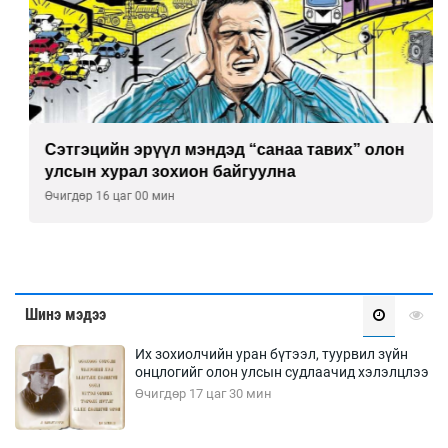
Сэтгэцийн эрүүл мэндэд “санаа тавих” олон
улсын хурал зохион байгуулна
Өчигдөр 16 цаг 00 мин
Шинэ мэдээ
Их зохиолчийн уран бүтээл, туурвил зүйн
онцлогийг олон улсын судлаачид хэлэлцлээ
Өчигдөр 17 цаг 30 мин