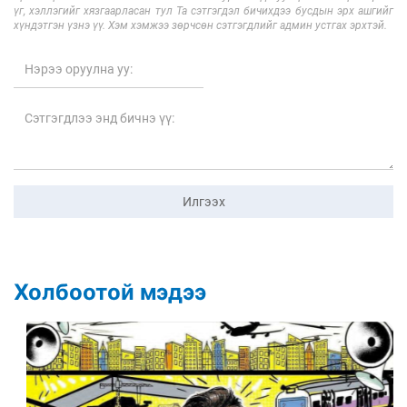
үг, хэллэгийг хязгаарласан тул Та сэтгэгдэл бичихдээ бусдын эрх ашгийг
хүндэтгэн үзнэ үү. Хэм хэмжээ зөрчсөн сэтгэгдлийг админ устгах эрхтэй.
Илгээх
Холбоотой мэдээ