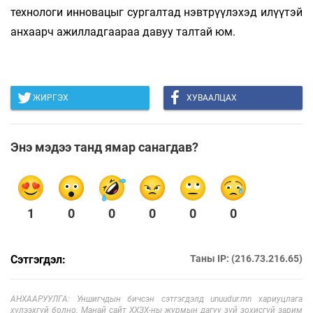
технологи инновацыг сургалтад нэвтрүүлэхэд илүүтэй
анхаарч ажилладгаараа давуу талтай юм.
ЖИРГЭХ
ХУВААЛЦАХ
Энэ мэдээ танд ямар санагдав?
1
0
0
0
0
0
Сэтгэгдэл:
Таны IP: (216.73.216.65)
АНХААРУУЛГА: Уншигчдын бичсэн сэтгэгдэлд unuudur.mn хариуцлага
хүлээхгүй болно. Манай сайт ХХЗХ-ны журмын дагуу зүй зохисгүй зарим