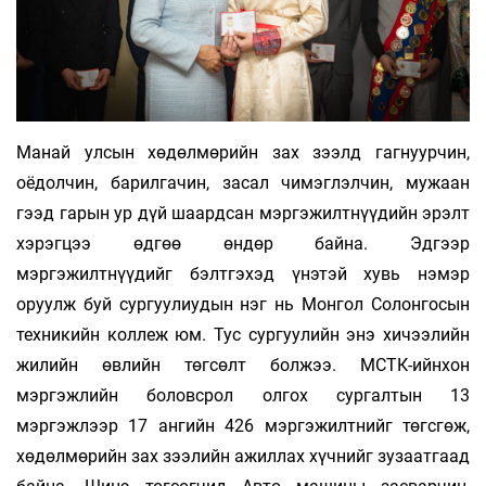
Манай улсын хөдөлмөрийн зах зээлд гагнуурчин,
оёдолчин, барилгачин, засал чимэглэлчин, мужаан
гээд гарын ур дүй шаардсан мэргэжилтнүүдийн эрэлт
хэрэгцээ өдгөө өндөр байна. Эдгээр
мэргэжилтнүүдийг бэлтгэхэд үнэтэй хувь нэмэр
оруулж буй сургуулиудын нэг нь Монгол Солонгосын
техникийн коллеж юм. Тус сургуулийн энэ хичээлийн
жилийн өвлийн төгсөлт болжээ. МСТК-ийнхон
мэргэжлийн боловсрол олгох сургалтын 13
мэргэжлээр 17 ангийн 426 мэргэжилтнийг төгсгөж,
хөдөлмөрийн зах зээлийн ажиллах хүчнийг зузаатгаад