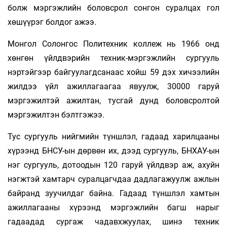
болж мэргэжлийн боловсрол сонгон суралцах гол
хөшүүрэг болдог ажээ.
Монгол Солонгос Политехник коллеж нь 1966 онд
хөнгөн үйлдвэрийн техник-мэргэжлийн сургууль
нэртэйгээр байгуулагдсанаас хойш 59 дэх хичээлийн
жилдээ үйл ажиллагаагаа явуулж, 30000 гаруй
мэргэжилтэй ажилтан, тусгай дунд боловсролтой
мэргэжилтэн бэлтгэжээ.
Тус сургууль нийгмийн түншлэл, гадаад харилцааны
хүрээнд БНСУ-ын дөрвөн их, дээд сургууль, БНХАУ-ын
нэг сургууль, дотоодын 120 гаруй үйлдвэр аж, ахуйн
нэгжтэй хамтарч суралцагчдаа дадлагажуулж ажлын
байранд зуучилдаг байна. Гадаад түншлэл хамтын
ажиллагааны хүрээнд мэргэжлийн багш нарыг
гадаадад сургаж чадавхжуулах, шинэ техник