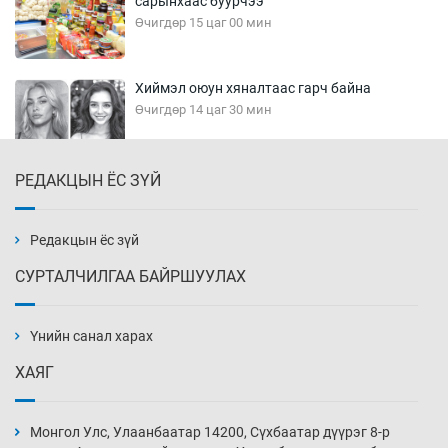
сарынхаас буурчээ
Өчигдөр 15 цаг 00 мин
Хиймэл оюун хяналтаас гарч байна
Өчигдөр 14 цаг 30 мин
РЕДАКЦЫН ЁС ЗҮЙ
Эмэгтэйчүүд Бээжин, эрэгтэйчүүд Японд
бэлтгэл базаахаар хилийн дээс алхлаа
Өчигдөр 14 цаг 00 мин
Редакцын ёс зүй
СУРТАЛЧИЛГАА БАЙРШУУЛАХ
АНУ-ын Цэргийн кибер командлалаын
ажилтнууд амиа хорлох явдал эрс
нэмэгджээ
Үнийн санал харах
Өчигдөр 13 цаг 52 мин
ХАЯГ
Монголын шигшээ Хонконгийн багийг ялж,
эхний хожлоо авлаа
Монгол Улс, Улаанбаатар 14200, Сүхбаатар дүүрэг 8-р
Өчигдөр 13 цаг 30 мин