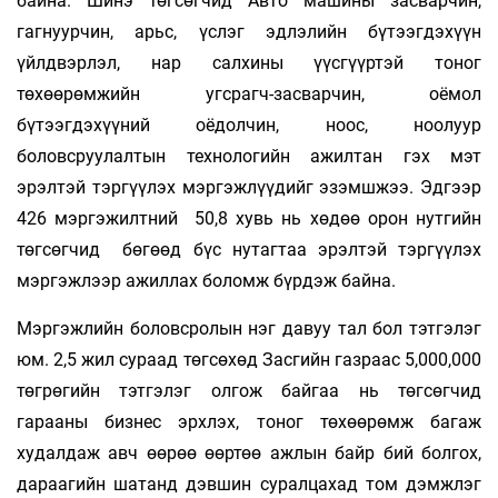
байна. Шинэ төгсөгчид Авто машины засварчин,
гагнуурчин, арьс, үслэг эдлэлийн бүтээгдэхүүн
үйлдвэрлэл, нар салхины үүсгүүртэй тоног
төхөөрөмжийн угсрагч-засварчин, оёмол
бүтээгдэхүүний оёдолчин, ноос, ноолуур
боловсруулалтын технологийн ажилтан гэх мэт
эрэлтэй тэргүүлэх мэргэжлүүдийг эзэмшжээ. Эдгээр
426 мэргэжилтний 50,8 хувь нь хөдөө орон нутгийн
төгсөгчид бөгөөд бүс нутагтаа эрэлтэй тэргүүлэх
мэргэжлээр ажиллах боломж бүрдэж байна.
Мэргэжлийн боловсролын нэг давуу тал бол тэтгэлэг
юм. 2,5 жил сураад төгсөхөд Засгийн газраас 5,000,000
төгрөгийн тэтгэлэг олгож байгаа нь төгсөгчид
гарааны бизнес эрхлэх, тоног төхөөрөмж багаж
худалдаж авч өөрөө өөртөө ажлын байр бий болгох,
дараагийн шатанд дэвшин суралцахад том дэмжлэг