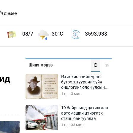
йн төлөө
08/7
30°C
3593.93
$
Соёл урлаг
Шинэ мэдээ
ой хөгжлийн зорилго -
Сонгодог урлаг
чид
Их зохиолчийн уран
Ардын урлаг
бүтээл, туурвил зүйн
онцлогийг олон улсын
Дүрслэх урлаг
судлаачид хэлэлцлээ
1 цаг 3 мин
Өв соёл
таг
Кино урлаг
19 байршилд цахилгаан
автомашин цэнэглэх
 орчин
Цирк
станц байгууллаа
ол
1 цаг 33 мин
Рок поп, хип хоп
энд