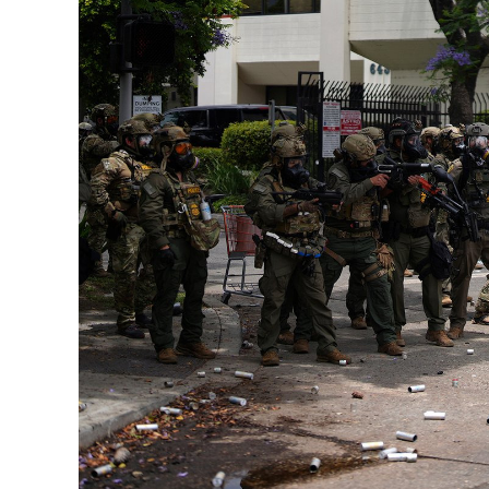
126-гийн НЭГ
Ертөнц
Спорт
Нийгэм
Бөх
Техник технологи
Сагсан бөмбөг
Шинжлэх ухаан
Хөлбөмбөг
Сонин хачин
Олимпын төрөл
Дэлхийн монгол
Тулааны спорт
Олимпын бус төр