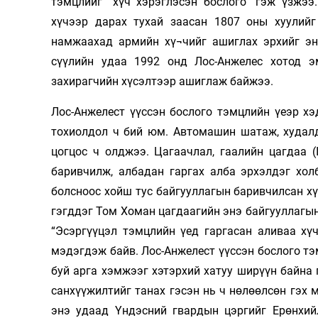
тэмцлийг “хүч хэрэглэсэн бослого” гэж үзжээ
хүчээр дарах тухай заасан 1807 оны хуулийг
намжаахад армийн хү¬чийг ашиглах эрхийг энэ
сүүлийн удаа 1992 онд Лос-Анжелес хотод 
захирагчийн хүсэлтээр ашиглаж байжээ.
Лос-Анжелест үүссэн бослого тэмцлийн үеэр х
тохиолдол ч бий юм. Автомашин шатаж, худалд
цогцос ч олджээ. Цагаачлал, гаалийн цагдаа (
баривчилж, албадан гаргах алба эрхэлдэг хол
болсноос хойш тус байгууллагын баривчилсан хү
гэгддэг Том Хоман цагдаагийн энэ байгууллагы
“Эсэргүүцэл тэмцлийн үед гаргасан аливаа хү
мэдэгдэж байв. Лос-Анжелест үүссэн бослого тэ
буй арга хэмжээг хэтэрхий хатуу ширүүн байна
санхүүжилтийг танах гэсэн нь ч нөлөөлсөн гэх 
энэ удаад Үндэсний гвардын цэргийг Ерөнхий