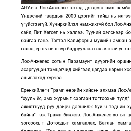
АНУ-ын Лос-Анжелес хотод дэгдсэн эмх замба
Олимп 2024
Үндэсний гвардын 2000 цэргийг тийш нь илгээ
үгүйсгээгүй. Хүчирхийлэл намжихгүй бол Лос-Ан
сайд Пит Хегсет нь хэллээ. Түүний хэлснээр б
байгаа гэнэ. Тэгтэл Калифорни мужийн амбан з
гэлээ, ер нь нь л сүр бадрууллаа гэх аястай үг х
Лос-Анжелес хотын Парамаунт дүүргийн орши
эсэргүүцэн тэмцэгчид хийгээд цагдаа нарын хо
ашиглахад хүрчээ.
Ерөнхийлөгч Трамп өөрийн хийсэн алхмаа Лос-А
“хууль ёс, эмх журмыг сэргээн тогтоохын тулд”
ажилтнууд руу дайрч давшилж буй ч тэдний х
байна” гэж Трамп бичжээ. Лос-Анжелес хотыг 
зогсоохыг Дотоодыг хамгаалах, Батлан хамг