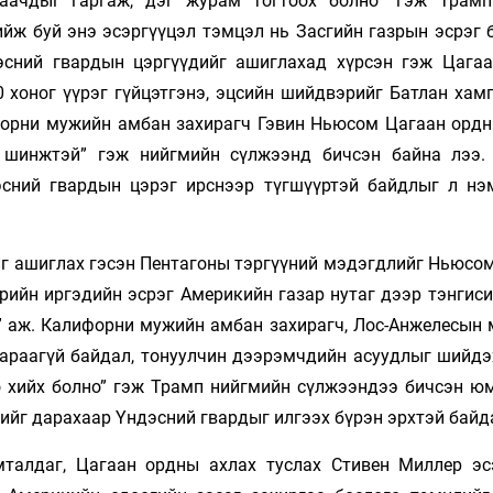
гаачдыг гаргаж, дэг журам тогтоох болно” гэж Трамп
ийж буй энэ эсэргүүцэл тэмцэл нь Засгийн газрын эсрэг 
эсний гвардын цэргүүдийг ашиглахад хүрсэн гэж Цага
0 хоног үүрэг гүйцэтгэнэ, эцсийн шийдвэрийг Батлан хам
форни мужийн амбан захирагч Гэвин Ньюсом Цагаан ордн
н шинжтэй” гэж нийгмийн сүлжээнд бичсэн байна лээ.
эсний гвардын цэрэг ирснээр түгшүүртэй байдлыг л нэ
г ашиглах гэсэн Пентагоны тэргүүний мэдэгдлийг Ньюсом
өрийн иргэдийн эсрэг Америкийн газар нутаг дээр тэнгис
” аж. Калифорни мужийн амбан захирагч, Лос-Анжелесын 
бараагүй байдал, тонуулчин дээрэмчдийн асуудлыг шийдэ
оо хийх болно” гэж Трамп нийгмийн сүлжээндээ бичсэн ю
ийг дарахаар Үндэсний гвардыг илгээх бүрэн эрхтэй байд
талдаг, Цагаан ордны ахлах туслах Стивен Миллер эс