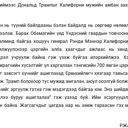
Тиймээс Дональд Трампыг Калифорни мужийн амбан зах
ан нь түүний байлдааны бэлэн байдалд нь сөргөөр нөлөө
эдээлэв. Барак Обамагийн үед Үндэсний гвардын товчоон
чөлөөнд байгаа хошууч генерал Рэнди Мэннэр Калифорн
илжүүлснээр цэргийн алба хаагчдыг ажлаас нь хөнд
ндрэл учруулж байна гэж үзэж буйгаа илэрхийлжээ. Х
агчийн хүсэлтийг үл харгалзан тэнгисийн 700 явган цэрг
т зэвсэгт хүчнийг ашиглахад Ерөнхийлөгч хязгаар тавьса
. Трамп болохоор тус мужид амгалан, аюул осолгүй болж,
чийг эргүүлж татна гэж мэдэгдээд байгаа юм. Энэ шийдв
лээ буруу ашиглалаа” гэж үзээд буй. Ийм эсэргүүцэ
ан байна. Жагсагчдыг цагдаа нар нь хөөж тараасан гэх 
Р.Ж