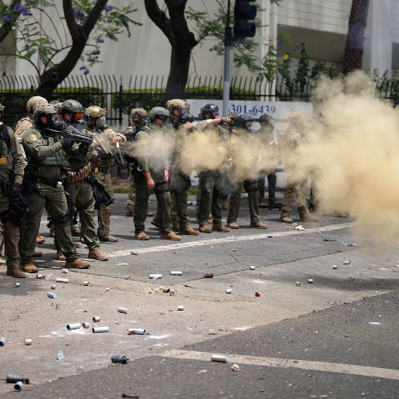
Ханш
Хэрэг з
Эрэлттэй мэдээ
Эрүүл м
Хууль ёс
Хүмүүс
Албаны 
Бусад
Life style
Ярилцл
Зөвлөгөө
Хоймор
Өнөөдрийн тухай
Уншигч-
өл