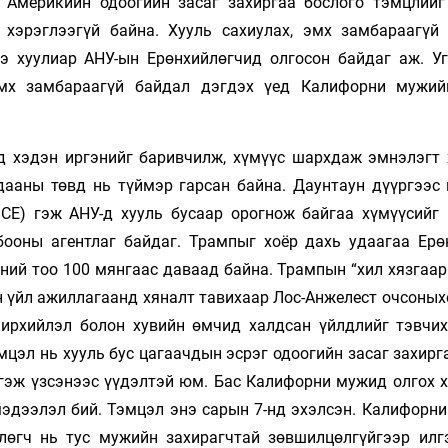
. Америкийн одоогийн засаг захиргаа бослого тэмцлийг
 хэрэглээгүй байна. Хууль сахиулах, эмх замбараагүй
 хуулиар АНУ-ын Ерөнхийлөгчид олгосон байдаг аж. Уг
эмх замбараагүй байдал дэгдэх үед Калифорни мужи
эд хэдэн иргэнийг баривчилж, хүмүүс шархдаж эмнэлэгт 
ааны төвд нь түймэр гарсан байна. Даунтаун дүүргээс 
ICE) гэж АНУ-д хууль бусаар орогнож байгаа хүмүүсийг 
бооны агентлаг байдаг. Трампыг хоёр дахь удаагаа Ерө
ний тоо 100 мянгаас даваад байна. Трампын “хил хязгаар
н үйл ажиллагаанд хяналт тавихаар Лос-Анжелест очсоных
чирхийлэл болон хувийн өмчид халдсан үйлдлийг тэвчих
мцэл нь хууль бус цагаачдын эсрэг одоогийн засаг захир
 гэж үзсэнээс үүдэлтэй юм. Бас Калифорни мужид олгох 
мэдээлэл бий. Тэмцэл энэ сарын 7-нд эхэлсэн. Калифорни
лөгч нь тус мужийн захирагчтай зөвшилцөлгүйгээр илг