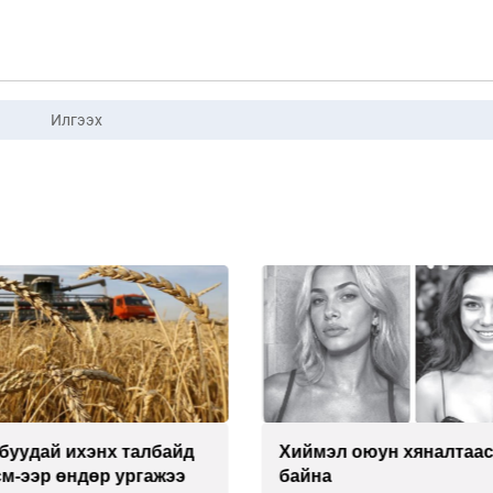
Илгээх
буудай ихэнх талбайд
Хиймэл оюун хяналтаас
см-ээр өндөр ургажээ
байна