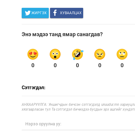
ЖИРГЭХ
ХУВААЛЦАХ
Энэ мэдээ танд ямар санагдав?
0
0
0
0
0
Сэтгэгдэл:
АНХААРУУЛГА: Уншигчдын бичсэн сэтгэгдэлд unuudur.mn хариуцла
хязгаарласан тул Та сэтгэгдэл бичихдээ бусдын эрх ашгийг хүндэтг