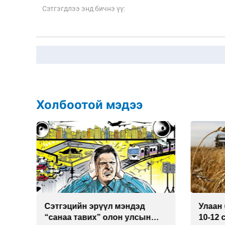
Холбоотой мэдээ
Сэтгэцийн эрүүл мэндэд
Улаан 
р
“санаа тавих” олон улсын
10-12 