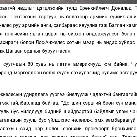
раагүй явдлыг цэгцлэхийн тулд Ерөнхийлөгч Дональд 
сэн. Пентагоны тэргүүн нь болохоор армийн хүчийг аши
желес руу армийн анги, салбараас явуулна гэж Батлан ха
ол тэнгисийн явган цэрэг нь ойрхон өндөржүүлсэн бэлэн
ахирагч болон Лос-Анжелес хотын мээр нь айдас хүйдэс 
элж Цагаан ордныг буруутгасан.
н суугчдын 80 хувь нь латин америкчууд юм байна. Ч
оронд мөргөлдөөн болж хууль сахиулагчид нулимс асгаруу
нжелесын удирдлага үүргээ биелүүлж чадахгүй байгаагий
 гэж тайлбарлаад байгаа. “Догшин хэрцгий бөөн хүн мана
ууль бус үйлдлүүд бидний шийдвэртэй байдлыг улам ча
цагаачдын хууль бус үйлдлээс чөлөөлж, эмх замбараагүй
аалахын сайд нар болон ерөнхий прокурорт Ерөнхийлө