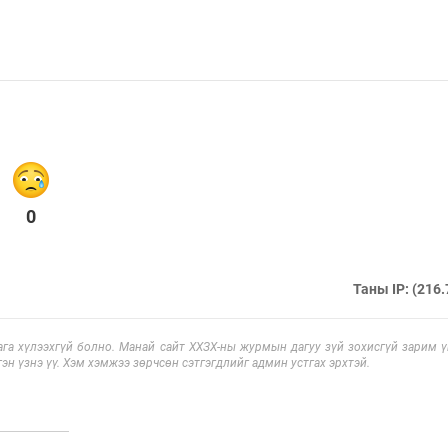
0
Таны IP: (216.
га хүлээхгүй болно. Манай сайт ХХЗХ-ны журмын дагуу зүй зохисгүй зарим үг
эн үзнэ үү. Хэм хэмжээ зөрчсөн сэтгэгдлийг админ устгах эрхтэй.