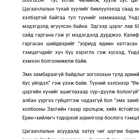
болгосон. “Тус хотыг чөлөөлж, хууль бус ца
Цагаачлалын тухай хуулийг биелүүлэхэд саад х
хэлбэртэй байгаа тул түүнийг намжаахад Үнд
мэдэгдэлд өгүүлсэн байна. Эдгээр цэрэг лав 6
сайд гаргана гэж уг мэдэгдэлд дурджээ. Кали
гаргасан шийдвэрийг “зориуд өдөөн хатгаса
тэмцэгчдийг хүч бүү хэрэглэ гэж хүсээд, Үнд
хэмээн болгоомжилж байв.
Эмх замбараагүй байдлыг зогсоохын тулд армий
бус үйлдэл” гэж үзэж байв. Түүний хэлснээр “Ө
цэргийн хүчийг ашиглахаар сүр¬дүүлж болохгүй
албан үүргээ гүйцэтгэж чадахгүй бол “эмх зам
холбооны Засгийн газар оролцож, хийх ёстойг
Ерөн¬хийлөгч тодорхой зорилгоор бослого тэмцл
Цагаачлалын асуудалд хатуу чиг шугам барим