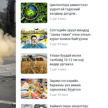
Урлагтай яриа
Циклоспора шимэгчээс
өрчил
үүдэлтэй гэдэсний
халдвар дэгдэж
энд-Эрхэм баян
болзошгүй
2 цаг 3 мин
Сэтгэцийн эрүүл мэндэд
“санаа тавих” олон улсын
хүний үг
хурал зохион байгуулна
2 цаг 33 мин
Улаан буудай ихэнх
талбайд 10-12 см-ээр
ага
Бусад
өндөр ургажээ
3 цаг 3 мин
Фото
сурвалжлагч
Видео
Зарим гол нэрийн
Инфографик
барааны үнэ өмнөх
сарынхаас буурчээ
Санал асуулга
3 цаг 33 мин
Хиймэл оюун хяналтаас