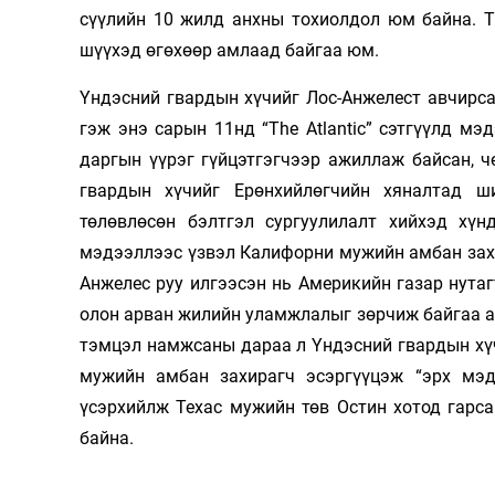
сүүлийн 10 жилд анхны тохиолдол юм байна. 
шүүхэд өгөхөөр амлаад байгаа юм.
Үндэсний гвардын хүчийг Лос-Анжелест авчирс
гэж энэ сарын 11нд “The Atlantic” сэтгүүлд м
даргын үүрэг гүйцэтгэгчээр ажиллаж байсан, 
гвардын хүчийг Ерөнхийлөгчийн хяналтад ш
төлөвлөсөн бэлтгэл сургуулилалт хийхэд хү
мэдээллээс үзвэл Калифорни мужийн амбан захир
Анжелес руу илгээсэн нь Америкийн газар нутаг
олон арван жилийн уламжлалыг зөрчиж байгаа аж
тэмцэл намжсаны дараа л Үндэсний гвардын хү
мужийн амбан захирагч эсэргүүцэж “эрх мэд
үсэрхийлж Техас мужийн төв Остин хотод гарс
байна.