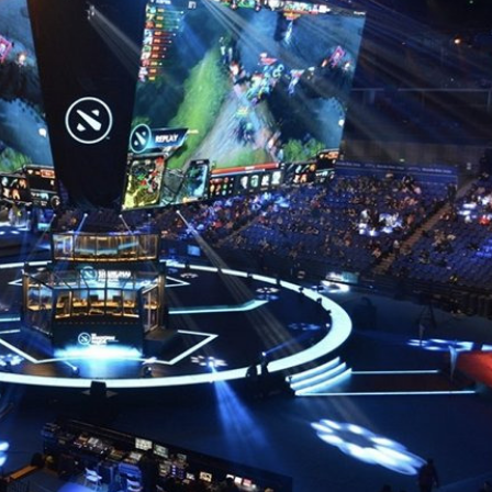
Ханш
Хэрэг з
Эрэлттэй мэдээ
Эрүүл м
Хууль ёс
Хүмүүс
Албаны 
Бусад
Life style
Ярилцл
Зөвлөгөө
Хоймор
Өнөөдрийн тухай
Уншигч-
өл