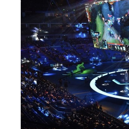
126-гийн НЭГ
Ертөнц
Спорт
Нийгэм
Бөх
Техник технологи
Сагсан бөмбөг
Шинжлэх ухаан
Хөлбөмбөг
Сонин хачин
Олимпын төрөл
Дэлхийн монгол
Тулааны спорт
Олимпын бус төр