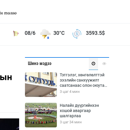
йн төлөө
08/6
30°C
3593.5
$
Соёл урлаг
Шинэ мэдээ
ой хөгжлийн зорилго -
Сонгодог урлаг
гын
Тэтгэлэг, хөнгөлөлттэй
Ардын урлаг
зээлийн санхүүжилт
саатсанаас олон оюутан
Дүрслэх урлаг
төлбөрийн дарамтад
3 цаг 4 мин
Өв соёл
оров
таг
Кино урлаг
Налайх дүүргийнхэн
хошой аваргаар
 орчин
Цирк
шалгарлаа
ол
3 цаг 34 мин
Рок поп, хип хоп
энд