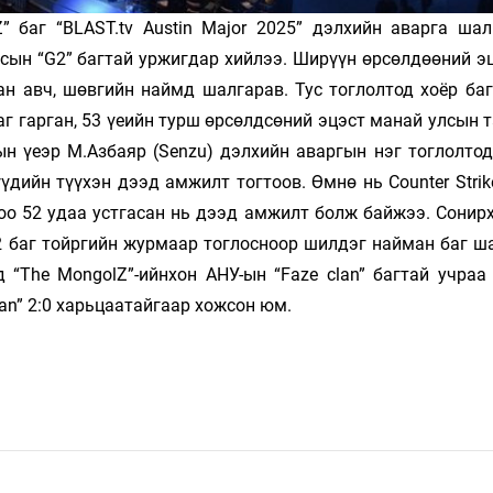
 баг “BLAST.tv Austin Major 2025” дэлхийн аварга шал
сын “G2” багтай уржигдар хийлээ. Ширүүн өрсөлдөөний эц
ан авч, шөвгийн наймд шалгарав. Тус тоглолтод хоёр баг
аг гарган, 53 үеийн турш өрсөлдсөний эцэст манай улсын
ын үеэр М.Азбаяр (Senzu) дэлхийн аваргын нэг тоглолтод
үүдийн түүхэн дээд амжилт тогтоов. Өмнө нь Counter Strik
чоо 52 удаа устгасан нь дээд амжилт болж байжээ. Сонир
2 баг тойргийн журмаар тоглосноор шилдэг найман баг ш
 “The MongolZ”-ийнхон АНУ-ын “Faze clan” багтай учраа 
lan” 2:0 харьцаатайгаар хожсон юм.