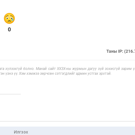
0
Таны IP: (216.
га хүлээхгүй болно. Манай сайт ХХЗХ-ны журмын дагуу зүй зохисгүй зарим үг
эн үзнэ үү. Хэм хэмжээ зөрчсөн сэтгэгдлийг админ устгах эрхтэй.
Илгээх