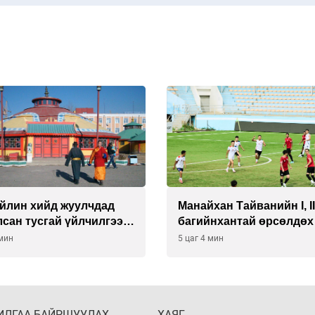
йлин хийд жуулчдад
Манайхан Тайванийн I, I
сан тусгай үйлчилгээ
багийнхантай өрсөлдөх
ж эхэлжээ
 мин
5 цаг 4 мин
ИЛГАА БАЙРШУУЛАХ
ХАЯГ