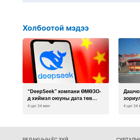
Холбоотой мэдээ
 19
“DeepSeek” компани ӨМӨЗО-
Дашчо
д хиймэл оюуны дата төв
зориул
байгуулахаар төлөвлөж
үзүүл
4 цаг 34 мин
4 цаг 34
байна
РЕДАКЦЫН ЁС ЗҮЙ
СУРТАЛЧ