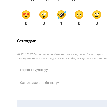
0
0
1
0
0
Сэтгэгдэл:
АНХААРУУЛГА: Уншигчдын бичсэн сэтгэгдэлд unuudur.mn хариуцла
хязгаарласан тул Та сэтгэгдэл бичихдээ бусдын эрх ашгийг хүндэтг