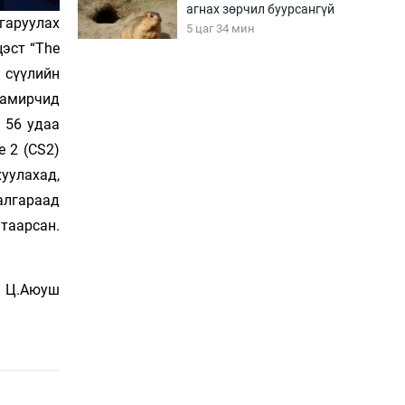
агнах зөрчил буурсангүй
гаруулах
5 цаг 34 мин
эст “The
 сүүлийн
Х.Улам-Өрнөх байр
 тамирчид
урагшилж, долоод
жагсжээ
 56 удаа
6 цаг 4 мин
e 2 (CS2)
хуулахад,
Ж.Лхагвабат өсвөр
үеийнхний ДАШТ-ийг
алгараад
дэнсэлнэ
таарсан.
6 цаг 34 мин
Иран тэсэж үлдсэн ч
Ц.Аюуш
удаан хугацаанд хүнд
үеийг туулна
7 цаг 4 мин
Боловсролын зээлийн
сангаар гадаадад