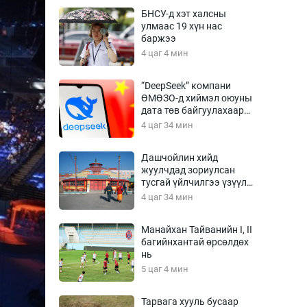
Урлагтай яриа
БНСУ-д хэт халсны
өрчил
улмаас 19 хүн нас
баржээ
энд-Эрхэм баян
4 цаг 4 мин
“DeepSeek” компани
ӨМӨЗО-д хиймэл оюуны
хүний үг
дата төв байгуулахаар
төлөвлөж байна
4 цаг 34 мин
Дашчойлин хийд
жуулчдад зориулсан
ага
Бусад
тусгай үйлчилгээ үзүүлж
эхэлжээ
4 цаг 34 мин
Фото
сурвалжлагч
Видео
Манайхан Тайванийн I, II
Инфографик
багийнхантай өрсөлдөх
нь
Санал асуулга
5 цаг 4 мин
Тарвага хууль бусаар