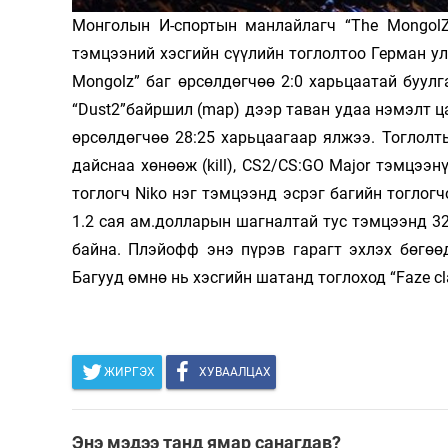
Монголын И-спортын манлайлагч “The MongolZ”
Олимп 2024
тэмцээний хэсгийн сүүлийн тоглолтоо Герман ул
Mongolz” баг өрсөлдөгчөө 2:0 харьцаатай буулг
“Dust2”байршил (map) дээр таван удаа нэмэлт ц
өрсөлдөгчөө 28:25 харьцаагаар ялжээ. Тоглолт
дайснаа хөнөөж (kill), CS2/CS:GO Major тэмцээн
тоглогч Niko нэг тэмцээнд эсрэг багийн тоглог
1.2 сая ам.долларын шагналтай тус тэмцээнд 3
байна. Плэйофф энэ пүрэв гарагт эхлэх бөгөөд
Багууд өмнө нь хэсгийн шатанд тоглоход “Faze c
ЖИРГЭХ
ХУВААЛЦАХ
Энэ мэдээ танд ямар санагдав?