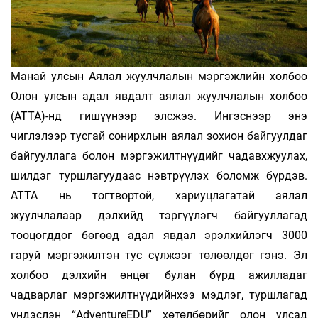
Манай улсын Аялал жуулчлалын мэргэжлийн холбоо
Олон улсын адал явдалт аялал жуулчлалын холбоо
(ATTA)-нд гишүүнээр элсжээ. Ингэснээр энэ
чиглэлээр тусгай сонирхлын аялал зохион байгуулдаг
байгууллага болон мэргэжилтнүүдийг чадавхжуулах,
шилдэг туршлагуудаас нэвтрүүлэх боломж бүрдэв.
АТТА нь тогтвортой, хариуцлагатай аялал
жуулчлалаар дэлхийд тэргүүлэгч байгууллагад
тооцогддог бөгөөд адал явдал эрэлхийлэгч 3000
гаруй мэргэжилтэн тус сүлжээг төлөөлдөг гэнэ. Эл
холбоо дэлхийн өнцөг булан бүрд ажилладаг
чадварлаг мэргэжилтнүүдийнхээ мэдлэг, туршлагад
үндэслэн “AdventureEDU” хөтөлбөрийг олон улсад