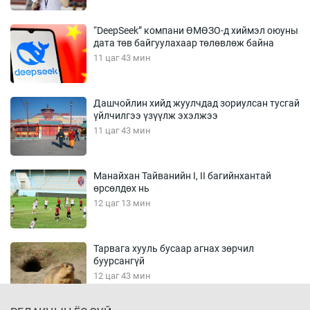
“DeepSeek” компани ӨМӨЗО-д хиймэл оюуны
дата төв байгуулахаар төлөвлөж байна
11 цаг 43 мин
Дашчойлин хийд жуулчдад зориулсан тусгай
үйлчилгээ үзүүлж эхэлжээ
11 цаг 43 мин
Манайхан Тайванийн I, II багийнхантай
өрсөлдөх нь
12 цаг 13 мин
Тарвага хууль бусаар агнах зөрчил
буурсангүй
12 цаг 43 мин