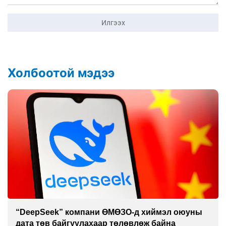
Илгээх
Холбоотой мэдээ
“DeepSeek” компани ӨМӨЗО-д хиймэл оюуны
дата төв байгуулахаар төлөвлөж байна