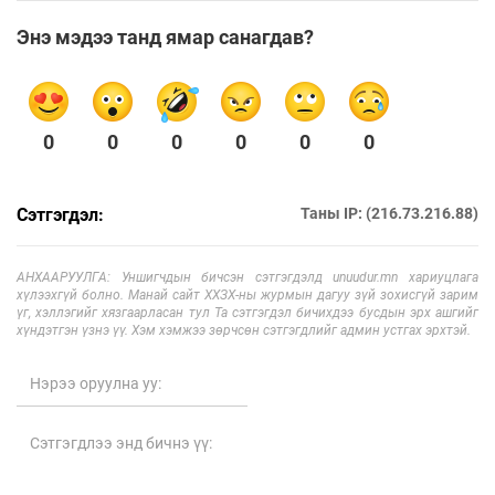
Энэ мэдээ танд ямар санагдав?
0
0
0
0
0
0
Сэтгэгдэл:
Таны IP: (216.73.216.88)
АНХААРУУЛГА: Уншигчдын бичсэн сэтгэгдэлд unuudur.mn хариуцлага
хүлээхгүй болно. Манай сайт ХХЗХ-ны журмын дагуу зүй зохисгүй зарим
үг, хэллэгийг хязгаарласан тул Та сэтгэгдэл бичихдээ бусдын эрх ашгийг
хүндэтгэн үзнэ үү. Хэм хэмжээ зөрчсөн сэтгэгдлийг админ устгах эрхтэй.