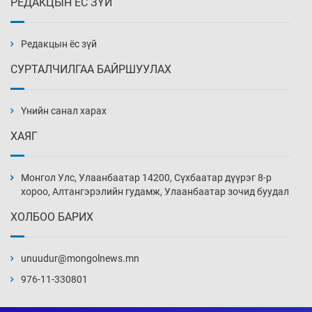
РЕДАКЦЫН ЁС ЗҮЙ
Х.Улам-Өрнөх байр урагшилж, долоод
жагсжээ
13 цаг 13 мин
Редакцын ёс зүй
СУРТАЛЧИЛГАА БАЙРШУУЛАХ
Ж.Лхагвабат өсвөр үеийнхний ДАШТ-ийг
дэнсэлнэ
Үнийн санал харах
13 цаг 43 мин
ХАЯГ
Иран тэсэж үлдсэн ч удаан хугацаанд хүнд
үеийг туулна
Монгол Улс, Улаанбаатар 14200, Сүхбаатар дүүрэг 8-р
14 цаг 13 мин
хороо, Алтангэрэлийн гудамж, Улаанбаатар зочид буудал
ХОЛБОО БАРИХ
Боловсролын зээлийн сангаар гадаадад
суралцагчдын амьжиргааны зардлын
хэмжээг шинэчлэн тогтоох нь
unuudur@mongolnews.mn
14 цаг 43 мин
976-11-330801
Монголын баг Абу Дабид медалийн хур