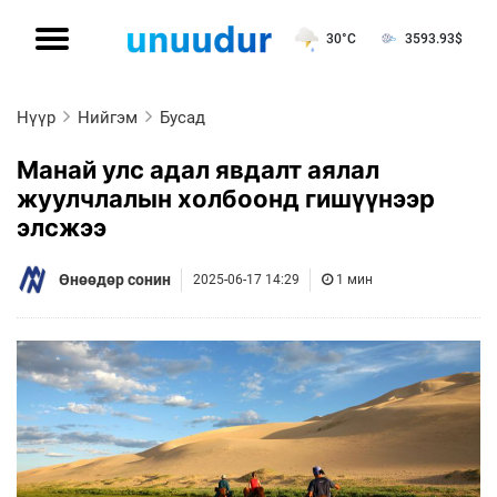
30°C
3593.93
$
Нүүр
Нийгэм
Бусад
Манай улс адал явдалт аялал
жуулчлалын холбоонд гишүүнээр
элсжээ
Өнөөдөр сонин
2025-06-17 14:29
1 мин