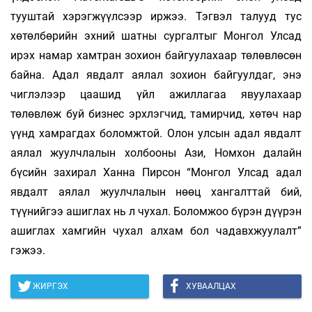
тууштай хэрэгжүүлсээр иржээ. Тэгвэл талууд тус
хөтөлбөрийн эхний шатны сургалтыг Монгол Улсад
ирэх намар хамтран зохион байгуулахаар төлөвлөсөн
байна. Адал явдалт аялал зохион байгуулдаг, энэ
чиглэлээр цаашид үйл ажиллагаа явуулахаар
төлөвлөж буй бизнес эрхлэгчид, тамирчид, хөтөч нар
үүнд хамрагдах боломжтой. Олон улсын адал явдалт
аялал жуулчлалын холбооны Ази, Номхон далайн
бүсийн захирал Ханна Пирсон “Монгол Улсад адал
явдалт аялал жуулчлалын нөөц хангалттай бий,
түүнийгээ ашиглах нь л чухал. Боломжоо бүрэн дүүрэн
ашиглах хамгийн чухал алхам бол чадавхжуулалт”
гэжээ.
ЖИРГЭХ
ХУВААЛЦАХ