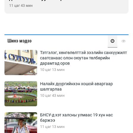
11 цаг 43 мин
Шинэ мэдээ
Тэтгэлэг, хөнгөлөлттэй зээлийн санхүүжилт
саатсанаас олон оюутан төлбөрийн
дарамтад оров
10 цаг 13 мин
Налайх дүүргийнхэн хошой аваргаар
шалгарлаа
10 цаг 43 мин
БНСУ-д хэт халсны улмаас 19 хүн нас
баржээ
11 цаг 13 мин