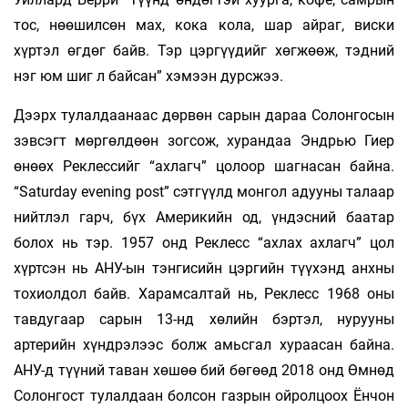
тос, нөөшилсөн мах, кока кола, шар айраг, виски
хүртэл өгдөг байв. Тэр цэргүүдийг хөгжөөж, тэдний
нэг юм шиг л байсан” хэмээн дурсжээ.
Дээрх тулалдаанаас дөрвөн сарын дараа Солонгосын
зэвсэгт мөргөлдөөн зогсож, хурандаа Эндрью Гиер
өнөөх Реклессийг “ахлагч” цолоор шагнасан байна.
“Saturday evening post” сэтгүүлд монгол адууны талаар
нийтлэл гарч, бүх Америкийн од, үндэсний баатар
болох нь тэр. 1957 онд Реклесс “ахлах ахлагч” цол
хүртсэн нь АНУ-ын тэнгисийн цэргийн түүхэнд анхны
тохиолдол байв. Харамсалтай нь, Реклесс 1968 оны
тавдугаар сарын 13-нд хөлийн бэртэл, нурууны
артерийн хүндрэлээс болж амьсгал хураасан байна.
АНУ-д түүний таван хөшөө бий бөгөөд 2018 онд Өмнөд
Солонгост тулалдаан болсон газрын ойролцоох Ёнчон