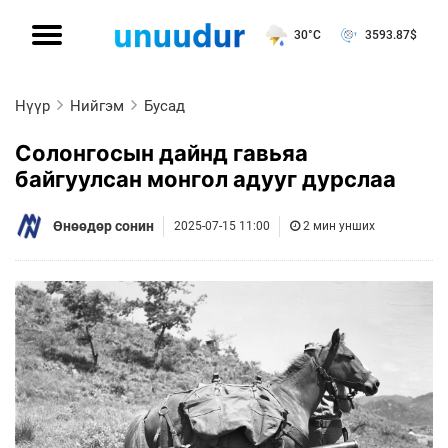
30°C
3593.87
$
Нүүр
Нийгэм
Бусад
Солонгосын дайнд гавьяа
байгуулсан монгол адууг дурслаа
Өнөөдөр сонин
2025-07-15 11:00
2 мин унших