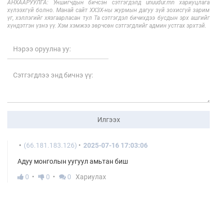
АНХААРУУЛГА: Уншигчдын бичсэн сэтгэгдэлд unuudur.mn хариуцлага
хүлээхгүй болно. Манай сайт ХХЗХ-ны журмын дагуу зүй зохисгүй зарим
үг, хэллэгийг хязгаарласан тул Та сэтгэгдэл бичихдээ бусдын эрх ашгийг
хүндэтгэн үзнэ үү. Хэм хэмжээ зөрчсөн сэтгэгдлийг админ устгах эрхтэй.
Илгээх
(66.181.183.126)
2025-07-16 17:03:06
Адуу монголын уугуул амьтан биш
0
0
0
Хариулах