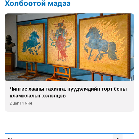
Холбоотой мэдээ
Чингис хааны тахилга, нүүдэлчдийн төрт ёсны
уламжлалыг хэлэлцэв
2 цаг 14 мин