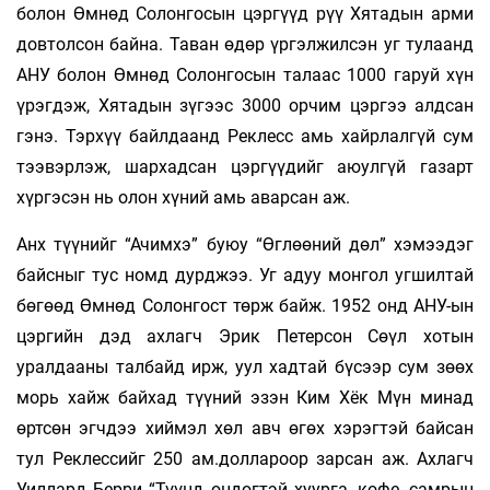
болон Өмнөд Солонгосын цэргүүд рүү Хятадын арми
довтолсон байна. Таван өдөр үргэлжилсэн уг тулаанд
АНУ болон Өмнөд Солонгосын талаас 1000 гаруй хүн
үрэгдэж, Хятадын зүгээс 3000 орчим цэргээ алдсан
гэнэ. Тэрхүү байлдаанд Реклесс амь хайрлалгүй сум
тээвэрлэж, шархадсан цэргүүдийг аюулгүй газарт
хүргэсэн нь олон хүний амь аварсан аж.
Анх түүнийг “Ачимхэ” буюу “Өглөөний дөл” хэмээдэг
байсныг тус номд дурджээ. Уг адуу монгол угшилтай
бөгөөд Өмнөд Солонгост төрж байж. 1952 онд АНУ-ын
цэргийн дэд ахлагч Эрик Петерсон Сөүл хотын
уралдааны талбайд ирж, уул хадтай бүсээр сум зөөх
морь хайж байхад түүний эзэн Ким Хёк Мүн минад
өртсөн эгчдээ хиймэл хөл авч өгөх хэрэгтэй байсан
тул Реклессийг 250 ам.доллароор зарсан аж. Ахлагч
Уиллард Берри “Түүнд өндөгтэй хуурга, кофе, самрын