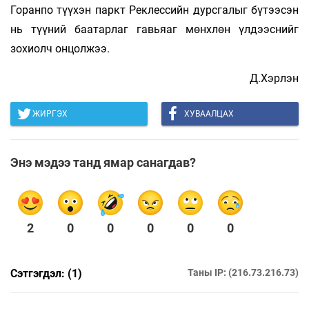
Горанпо түүхэн паркт Реклессийн дурсгалыг бүтээсэн
нь түүний баатарлаг гавьяаг мөнхлөн үлдээснийг
зохиолч онцолжээ.
Д.Хэрлэн
ЖИРГЭХ
ХУВААЛЦАХ
Энэ мэдээ танд ямар санагдав?
2
0
0
0
0
0
Сэтгэгдэл: (1)
Таны IP: (216.73.216.73)