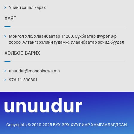
барилга, байгууламжийн дээвэрт үүрлэжээ
Үнийн санал харах
4 цаг 44 мин
ХАЯГ
Цагдаагийн алба хаагчийг мөргөж зугтсан
этгээдийг илрүүлэв
Монгол Улс, Улаанбаатар 14200, Сүхбаатар дүүрэг 8-р
5 цаг 14 мин
хороо, Алтангэрэлийн гудамж, Улаанбаатар зочид буудал
ХОЛБОО БАРИХ
Нүүрс-пиролизийн үйлдвэр байгуулах
тогтоолын төслийг батлав
unuudur@mongolnews.mn
5 цаг 44 мин
976-11-330801
Б.Хулан ДАШТ-д түрүүлж, Г.Монголжин
хошой хүрэл медальтан болов
5 цаг 59 мин
Хуульчийн мэргэжлийн шалгалтын
Copyrights © 2010-2025 БҮХ ЭРХ ХУУЛИАР ХАМГААЛАГДСАН.
бүртгэлийг энэ баасан гарагт эхлүүлнэ
6 цаг 14 мин