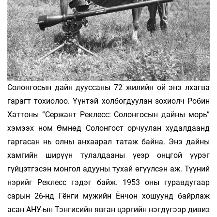
Солонгосын дайн дууссаны 72 жилийн ой энэ лхагва
гарагт тохиолоо. Үүнтэй холбогдуулан зохиолч Робин
Хаттоны “Сержант Реклесс: Солонгосын дайны морь”
хэмээх ном Өмнөд Солонгост орчуулан худалдаанд
гаргасан нь олны анхаарал татаж байна. Энэ дайны
хамгийн ширүүн тулалдааны үеэр онцгой үүрэг
гүйцэтгэсэн монгол адууны тухай өгүүлсэн аж. Түүний
нэрийг Реклесс гэдэг байж. 1953 оны гуравдугаар
сарын 26-нд Гёнги мужийн Ёнчон хошуунд байрлаж
асан АНУ-ын Тэнгисийн явган цэргийн нэгдүгээр дивиз