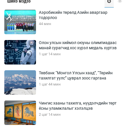
Шинэ мэдээ
Аэробикийн төрөлд Азийн аваргаар
тодорлоо
44 мин
Олон улсын хиймэл оюуны олимпиадаас
манай сурагчид хос хүрэл медаль хүртэв
1 цаг 14 мин
Төвбанк “Монгол Улсын хаад”, “Төрийн
тахилгат уулс” цуврал зоос гаргана
1 цаг 44 мин
Чингис хааны тахилга, нүүдэлчдийн төрт
ёсны уламжлалыг хэлэлцэв
2 цаг 14 мин