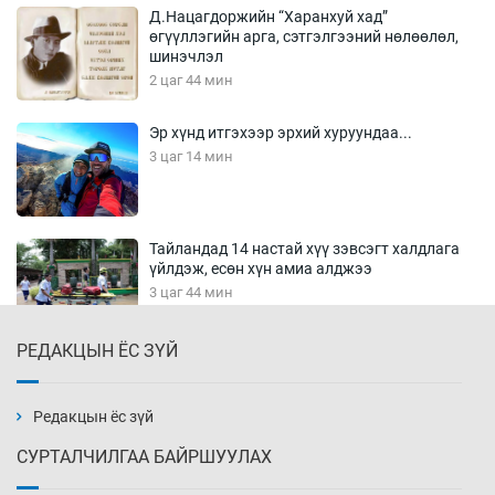
Д.Нацагдоржийн “Харанхуй хад”
өгүүллэгийн арга, сэтгэлгээний нөлөөлөл,
шинэчлэл
2 цаг 44 мин
Эр хүнд итгэхээр эрхий хуруундаа...
3 цаг 14 мин
Тайландад 14 настай хүү зэвсэгт халдлага
үйлдэж, есөн хүн амиа алджээ
3 цаг 44 мин
РЕДАКЦЫН ЁС ЗҮЙ
Хүннү рок буюу монгол онгод
4 цаг 14 мин
Редакцын ёс зүй
СУРТАЛЧИЛГАА БАЙРШУУЛАХ
Сарьсан багваахайнууд голын эрэг дагуух