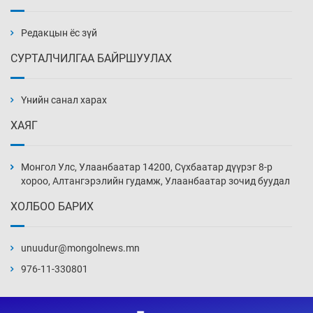
барилга, байгууламжийн дээвэрт үүрлэжээ
3 цаг 49 мин
Редакцын ёс зүй
СУРТАЛЧИЛГАА БАЙРШУУЛАХ
Цагдаагийн алба хаагчийг мөргөж зугтсан
этгээдийг илрүүлэв
Үнийн санал харах
4 цаг 19 мин
ХАЯГ
Нүүрс-пиролизийн үйлдвэр байгуулах
тогтоолын төслийг батлав
Монгол Улс, Улаанбаатар 14200, Сүхбаатар дүүрэг 8-р
4 цаг 49 мин
хороо, Алтангэрэлийн гудамж, Улаанбаатар зочид буудал
ХОЛБОО БАРИХ
Б.Хулан ДАШТ-д түрүүлж, Г.Монголжин
хошой хүрэл медальтан болов
unuudur@mongolnews.mn
5 цаг 4 мин
976-11-330801
Хуульчийн мэргэжлийн шалгалтын
бүртгэлийг энэ баасан гарагт эхлүүлнэ