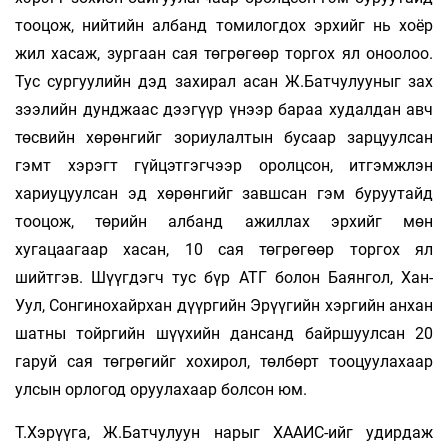
тооцож, нийтийн албанд томилогдох эрхийг нь хоёр
жил хасаж, зургаан сая төгрөгөөр торгох ял оноолоо.
Тус сургуулийн дэд захирал асан Ж.Батчулууныг зах
зээлийн дунджаас дээгүүр үнээр бараа худалдан авч
төсвийн хөрөнгийг зориулалтын бусаар зарцуулсан
гэмт хэрэгт гүйцэтгэгчээр оролцсон, итгэмжлэн
хариуцуулсан эд хөрөнгийг завшсан гэм буруутайд
тооцож, төрийн албанд ажиллах эрхийг мөн
хугацаагаар хасан, 10 сая төгрөгөөр торгох ял
шийтгэв. Шүүгдэгч тус бүр АТГ болон Баянгол, Хан-
Уул, Сонгинохайрхан дүүргийн Эрүүгийн хэргийн анхан
шатны тойргийн шүүхийн дансанд байршуулсан 20
гаруй сая төгрөгийг хохирол, төлбөрт тооцуулахаар
улсын орлогод оруулахаар болсон юм.
Т.Хэрүүга, Ж.Батчулуун нарыг ХААИС-ийг удирдаж