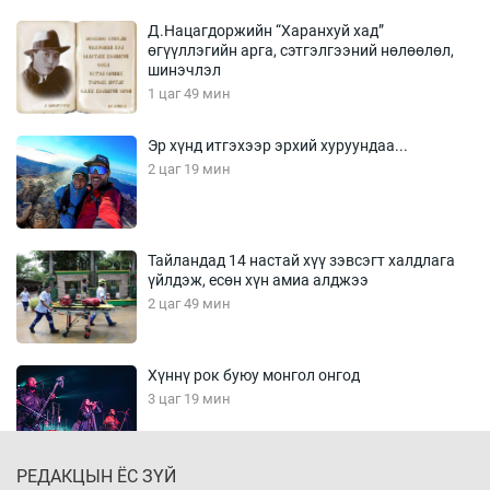
Д.Нацагдоржийн “Харанхуй хад”
өгүүллэгийн арга, сэтгэлгээний нөлөөлөл,
шинэчлэл
1 цаг 49 мин
Эр хүнд итгэхээр эрхий хуруундаа...
2 цаг 19 мин
Тайландад 14 настай хүү зэвсэгт халдлага
үйлдэж, есөн хүн амиа алджээ
2 цаг 49 мин
Хүннү рок буюу монгол онгод
3 цаг 19 мин
РЕДАКЦЫН ЁС ЗҮЙ
Сарьсан багваахайнууд голын эрэг дагуух