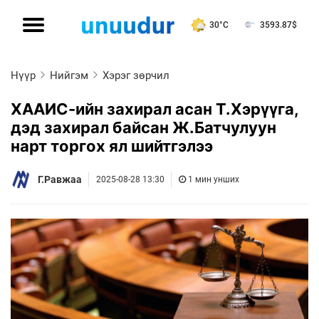
30°C
3593.87
$
Нүүр
Нийгэм
Хэрэг зөрчил
ХААИС-ийн захирал асан Т.Хэрүүга,
дэд захирал байсан Ж.Батчулуун
нарт торгох ял шийтгэлээ
Г.Равжаа
2025-08-28 13:30
1 мин унших