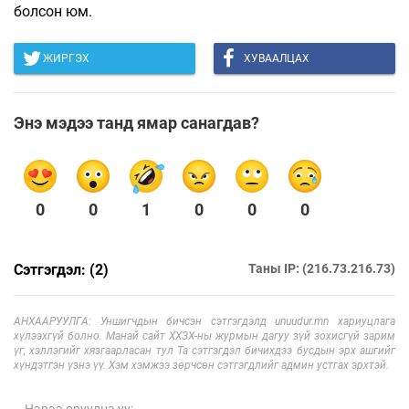
болсон юм.
ЖИРГЭХ
ХУВААЛЦАХ
Энэ мэдээ танд ямар санагдав?
0
0
1
0
0
0
Сэтгэгдэл: (2)
Таны IP: (216.73.216.73)
АНХААРУУЛГА: Уншигчдын бичсэн сэтгэгдэлд unuudur.mn хариуцлага
хүлээхгүй болно. Манай сайт ХХЗХ-ны журмын дагуу зүй зохисгүй зарим
үг, хэллэгийг хязгаарласан тул Та сэтгэгдэл бичихдээ бусдын эрх ашгийг
хүндэтгэн үзнэ үү. Хэм хэмжээ зөрчсөн сэтгэгдлийг админ устгах эрхтэй.