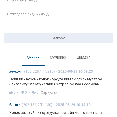
Илгээх
Эхнийх
Сүүлийнх
Шилдэг
хүүхэн
(150.228.177.215)
2025-08-28 16:59:23
Новшийн нохойн гөлөг Хэрүүга ийм амархан мултарч
байгаамуу Зальт үнэгний бэлтрэг юм даа бөөс чинь
0
0
0
Хариулах
багш
(202.131.251.130)
2025-08-29 10:14:10
Хөдөө аж ахуйн их сургуульд төсвийн мөнгө гэж нэг ч