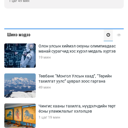
1 цаг 49 мин
Шинэ мэдээ
Олон улсын хиймэл оюуны олимпиадаас
манай сурагчид хос хүрэл медаль хүртэв
19 мин
Төвбанк “Монгол Улсын хаад”, “Төрийн
тахилгат уулс” цуврал зоос гаргана
49 мин
Чингис хааны тахилга, нүүдэлчдийн төрт
ёсны уламжлалыг хэлэлцэв
1 цаг 19 мин