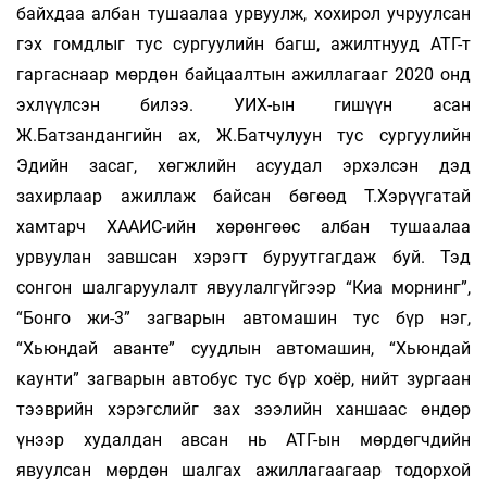
байхдаа албан тушаалаа урвуулж, хохирол учруулсан
гэх гомдлыг тус сургуулийн багш, ажилтнууд АТГ-т
гаргаснаар мөрдөн байцаалтын ажиллагааг 2020 онд
эхлүүлсэн билээ. УИХ-ын гишүүн асан
Ж.Батзандангийн ах, Ж.Батчулуун тус сургуулийн
Эдийн засаг, хөгжлийн асуудал эрхэлсэн дэд
захирлаар ажиллаж байсан бөгөөд Т.Хэрүүгатай
хамтарч ХААИС-ийн хөрөнгөөс албан тушаалаа
урвуулан завшсан хэрэгт буруутгагдаж буй. Тэд
сонгон шалгаруулалт явуулалгүйгээр “Киа морнинг”,
“Бонго жи-3” загварын автомашин тус бүр нэг,
“Хьюндай аванте” суудлын автомашин, “Хьюндай
каунти” загварын автобус тус бүр хоёр, нийт зургаан
тээврийн хэрэгслийг зах зээлийн ханшаас өндөр
үнээр худалдан авсан нь АТГ-ын мөрдөгчдийн
явуулсан мөрдөн шалгах ажиллагаагаар тодорхой