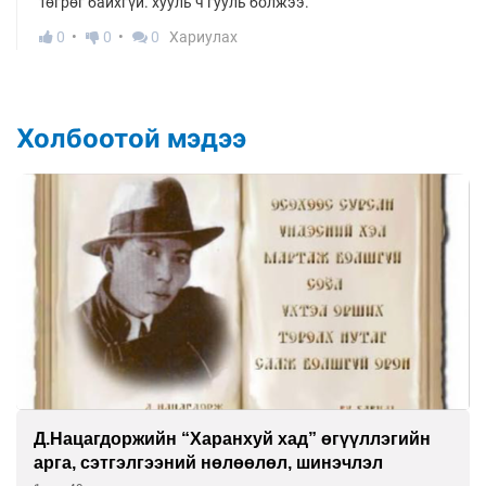
төгрөг байхгүй. хууль ч гууль болжээ.
0
0
0
Хариулах
Холбоотой мэдээ
Д.Нацагдоржийн “Харанхуй хад” өгүүллэгийн
арга, сэтгэлгээний нөлөөлөл, шинэчлэл