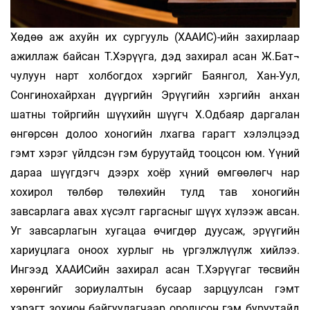
Хөдөө аж ахуйн их сургууль (ХААИС)-ийн захирлаар
ажиллаж байсан Т.Хэрүүга, дэд захирал асан Ж.Бат¬
чулуун нарт холбогдох хэргийг Баянгол, Хан-Уул,
Сонгинохайрхан дүүргийн Эрүүгийн хэргийн анхан
шатны тойргийн шүүхийн шүүгч Х.Одбаяр даргалан
өнгөрсөн долоо хоногийн лхагва гарагт хэлэлцээд
гэмт хэрэг үйлдсэн гэм буруутайд тооцсон юм. Үүний
дараа шүүгдэгч дээрх хоёр хүний өмгөөлөгч нар
хохирол төлбөр төлөхийн тулд тав хоногийн
завсарлага авах хүсэлт гаргасныг шүүх хүлээж авсан.
Уг завсарлагын хугацаа өчигдөр дуусаж, эрүүгийн
хариуцлага оноох хурлыг нь үргэлжлүүлж хийлээ.
Ингээд ХААИСийн захирал асан Т.Хэрүүгаг төсвийн
хөрөнгийг зориулалтын бусаар зарцуулсан гэмт
хэрэгт зохион байгуулагчаар оролцсон гэм буруутайд