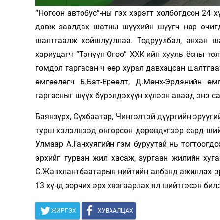
“Ногоон автобус”-ны гэх хэрэгт холбогдсон 24 
Олимп 2024
давж заалдах шатны шүүхийн шүүгч нар өчигд
шалтгаалж хойшлууллаа. Тодруулбал, анхан ш
хариуцагч “Тэнүүн-Огоо” ХХК-ийн хууль ёсны т
гомдол гаргасан ч өөр хурал давхацсан шалтга
өмгөөлөгч Б.Бат-Ерөөлт, Д.Мөнх-Эрдэнийн ө
гаргасныг шүүх бүрэлдэхүүн хүлээн аваад энэ с
Баянзүрх, Сүхбаатар, Чингэлтэй дүүргийн эрүүги
турш хэлэлцээд өнгөрсөн дөрөвдүгээр сард ший
Улмаар А.Ганхуягийн гэм буруутай нь тогтоогд
эрхийг гурван жил хасаж, зургаан жилийн хуг
С.Жавхлантбаатарын нийтийн албанд ажиллах эр
13 хүнд зорчих эрх хязгаарлах ял шийтгэсэн билэ
ЖИРГЭХ
ХУВААЛЦАХ