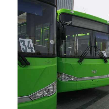
126-гийн НЭГ
Ертөнц
Спорт
Нийгэм
Бөх
Техник технологи
Сагсан бөмбөг
Шинжлэх ухаан
Хөлбөмбөг
Сонин хачин
Олимпын төрөл
Дэлхийн монгол
Тулааны спорт
Олимпын бус төр