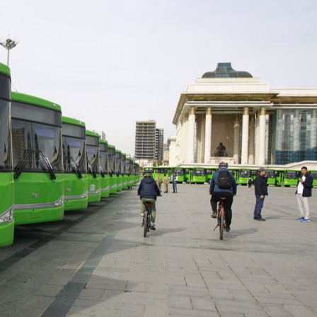
Ханш
Хэрэг з
Эрэлттэй мэдээ
Эрүүл м
Хууль ёс
Хүмүүс
Албаны 
Бусад
Life style
Ярилцл
Зөвлөгөө
Хоймор
Өнөөдрийн тухай
Уншигч-
өл