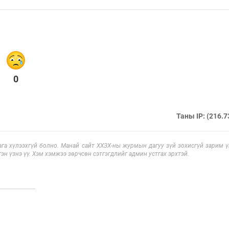
0
Таны IP: (216.7
га хүлээхгүй болно. Манай сайт ХХЗХ-ны журмын дагуу зүй зохисгүй зарим үг
эн үзнэ үү. Хэм хэмжээ зөрчсөн сэтгэгдлийг админ устгах эрхтэй.