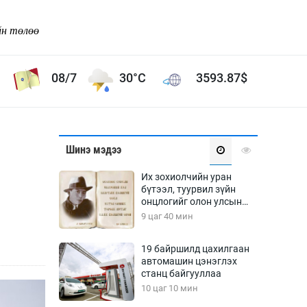
йн төлөө
08/7
30°C
3593.87
$
Соёл урлаг
Шинэ мэдээ
ой хөгжлийн зорилго -
Сонгодог урлаг
Их зохиолчийн уран
Ардын урлаг
бүтээл, туурвил зүйн
онцлогийг олон улсын
Дүрслэх урлаг
судлаачид хэлэлцлээ
9 цаг 40 мин
Өв соёл
таг
Кино урлаг
19 байршилд цахилгаан
автомашин цэнэглэх
 орчин
Цирк
станц байгууллаа
ол
10 цаг 10 мин
Рок поп, хип хоп
энд