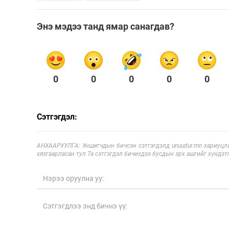
Энэ мэдээ танд ямар санагдав?
0
0
0
0
0
Сэтгэгдэл:
АНХААРУУЛГА: Уншигчдын бичсэн сэтгэгдэлд unuudur.mn хариуцла
хязгаарласан тул Та сэтгэгдэл бичихдээ бусдын эрх ашгийг хүндэтг