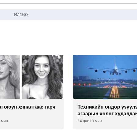
Илгээх
л оюун хяналтаас гарч
Техникийн өндөр үзүүл
агаарын хөлөг худалдан
хүсэлтээ уламжлав
0 мин
14 цаг 10 мин