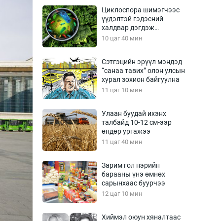
Урлагтай яриа
Циклоспора шимэгчээс
өрчил
үүдэлтэй гэдэсний
халдвар дэгдэж
энд-Эрхэм баян
болзошгүй
10 цаг 40 мин
Сэтгэцийн эрүүл мэндэд
“санаа тавих” олон улсын
хүний үг
хурал зохион байгуулна
11 цаг 10 мин
Улаан буудай ихэнх
талбайд 10-12 см-ээр
ага
Бусад
өндөр ургажээ
11 цаг 40 мин
Фото
сурвалжлагч
Видео
Зарим гол нэрийн
Инфографик
барааны үнэ өмнөх
сарынхаас буурчээ
Санал асуулга
12 цаг 10 мин
Хиймэл оюун хяналтаас