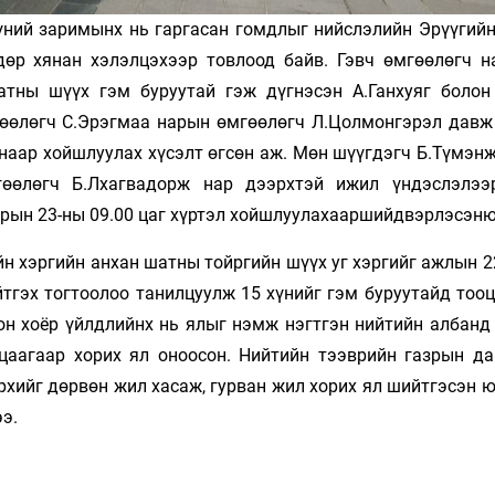
хүний заримынх нь гаргасан гомдлыг нийслэлийн Эрүүгийн
өр хянан хэлэлцэхээр товлоод байв. Гэвч өмгөөлөгч н
атны шүүх гэм буруутай гэж дүгнэсэн А.Ганхуяг болон
өлөөлөгч С.Эрэгмаа нарын өмгөөлөгч Л.Цолмонгэрэл давж
анаар хойшлуулах хүсэлт өгсөн аж. Мөн шүүгдэгч Б.Түмэн
мгөөлөгч Б.Лхагвадорж нар дээрхтэй ижил үндэслэлээ
арын 23-ны 09.00 цаг хүртэл хойшлуулахааршийдвэрлэсэн
йн хэргийн анхан шатны тойргийн шүүх уг хэргийг ажлын 
тгэх тогтоолоо танилцуулж 15 хүнийг гэм буруутайд тооц
сон хоёр үйлдлийнх нь ялыг нэмж нэгтгэн нийтийн албанд
ацаагаар хорих ял оноосон. Нийтийн тээврийн газрын да
хийг дөрвөн жил хасаж, гурван жил хорих ял шийтгэсэн ю
э.