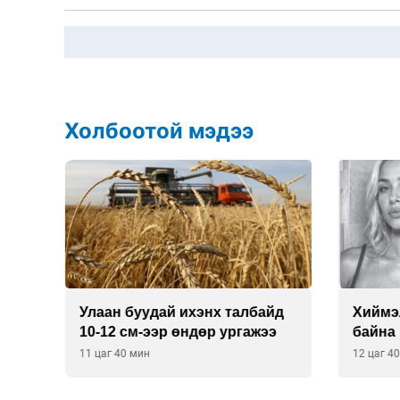
Холбоотой мэдээ
Улаан буудай ихэнх талбайд
Хиймэ
10-12 см-ээр өндөр ургажээ
байна
11 цаг 40 мин
12 цаг 4