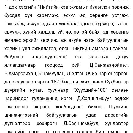
1 дэх хэсгийн “Нийтийн хэв журмыг бүлэглэн зөрчиж
бусдад хүч хэрэглэж, эсхүл эд хөрөнгө устгаж,
гэмтээж, эсхүл эдгээр үйлдэлд өдөөн турхирч, татан
оруулж хүний халдашгүй, чөлөөтэй байх, эд хөрөнгө
өмчлөх эрхийг зөрчиж, аж ахуйн нэгж, байгууллагын
хэвийн үйл ажиллагаа, олон нийтийн амгалан тайван
байдлыг алдагдуул¬сан” гэх заалтын дагуу
яллагдагчаар тооцоод буй. Ц.Санжаачойпэл,
Б.Амарсайхан, Э.Тэмүүлэн, Л.Алтан-Очир нар өнгөрсөн
долоодугаар сарын 18-19-нд шилжих шөнө Сүхбаатар
дүүргийн нутаг, хуучнаар “Хүүхдийн-100” хэмээн
нэрийддэг гудамжинд иргэн Д.Саяннямбууг зодож
гэмтээсэн хэрэгт холбогдсон билээ. Шүүхийн
шинжилгээний байгууллагын удаа дараагийн
дүгнэлтээр хохирогч Д.Саяннямбууд хүндэвтэр
гэмтлийн зэрэг тогтоогдсон талаар бид өмнө нь