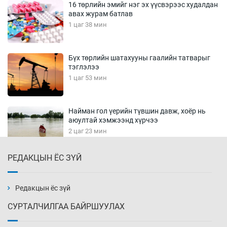
16 төрлийн эмийг нэг эх үүсвэрээс худалдан
авах журам батлав
1 цаг 38 мин
Бүх төрлийн шатахууны гаалийн татварыг
тэглэлээ
1 цаг 53 мин
Найман гол үерийн түвшин давж, хоёр нь
аюултай хэмжээнд хүрчээ
2 цаг 23 мин
РЕДАКЦЫН ЁС ЗҮЙ
Монгол Улс дундаас дээш орлоготой
орнуудын тоонд багтав
2 цаг 53 мин
Редакцын ёс зүй
СУРТАЛЧИЛГАА БАЙРШУУЛАХ
Сошиал хийрхэлд “барьцаалагдсан” сайд,
дарга нарын туйлшрал