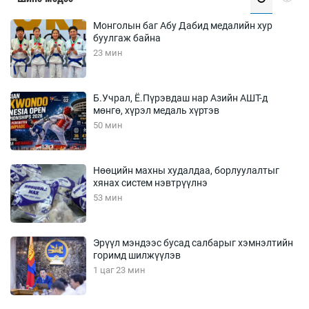
Монголын баг Абу Дабид медалийн хур
буулгаж байна
23 мин
Б.Учрал, Ё.Пүрэвдаш нар Азийн АШТ-д
мөнгө, хүрэл медаль хүртэв
50 мин
Нөөцийн махны худалдаа, борлуулалтыг
хянах систем нэвтрүүлнэ
53 мин
Эрүүл мэндээс бусад салбарыг хэмнэлтийн
горимд шилжүүлэв
1 цаг 23 мин