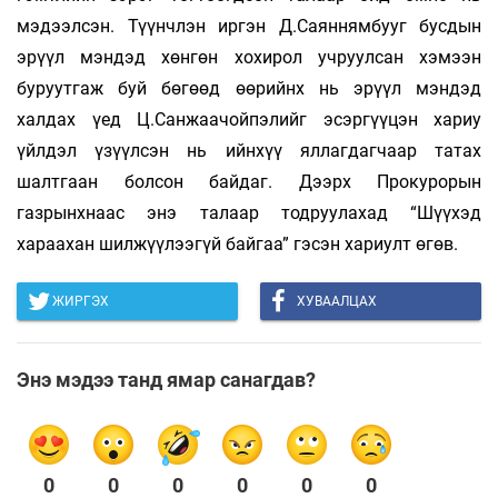
мэдээлсэн. Түүнчлэн иргэн Д.Саяннямбууг бусдын
эрүүл мэндэд хөнгөн хохирол учруулсан хэмээн
буруутгаж буй бөгөөд өөрийнх нь эрүүл мэндэд
халдах үед Ц.Санжаачойпэлийг эсэргүүцэн хариу
үйлдэл үзүүлсэн нь ийнхүү яллагдагчаар татах
шалтгаан болсон байдаг. Дээрх Прокурорын
газрынхнаас энэ талаар тодруулахад “Шүүхэд
хараахан шилжүүлээгүй байгаа” гэсэн хариулт өгөв.
ЖИРГЭХ
ХУВААЛЦАХ
Энэ мэдээ танд ямар санагдав?
0
0
0
0
0
0