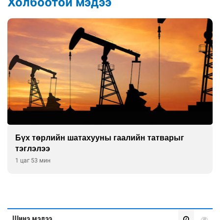
Холбоотой мэдээ
Найман гол үерийн түвшин давж, хоёр нь
аюултай хэмжээнд хүрчээ
2 цаг 23 мин
Шинэ мэдээ