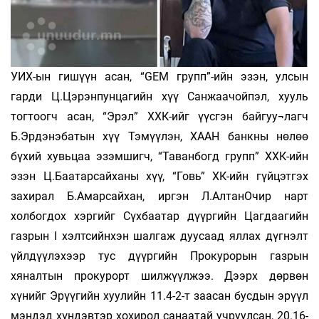
УИХ-ын гишүүн асан, “GEM групп”-ийн эзэн, улсын
гарди Ц.Цэрэнпунцагийн хүү Санжаачойпэл, хууль
тогтоогч асан, “Эрэл” ХХК-ийг үүсгэн байгуу¬лагч
Б.Эрдэнэбатын хүү Тэмүүлэн, ХААН банкны нөлөө
бүхий хувьцаа эзэмшигч, “Таванбогд групп” ХХК-ийн
эзэн Ц.Баатарсайханы хүү, “Говь” ХК-ийн гүйцэтгэх
захирал Б.Амарсайхан, иргэн Л.АлтанОчир нарт
холбогдох хэргийг Сүхбаатар дүүргийн Цагдаагийн
газрын I хэлтсийнхэн шалгаж дуусаад яллах дүгнэлт
үйлдүүлэхээр тус дүүргийн Прокурорын газрын
хяналтын прокурорт шилжүүлжээ. Дээрх дөрвөн
хүнийг Эрүүгийн хуулийн 11.4-2-т заасан бусдын эрүүл
мэндэд хүндэвтэр хохирол санаатай учруулсан, 20.16-