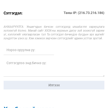
Сэтгэгдэл:
Таны IP: (216.73.216.186)
АНХААРУУЛГА: Уншигчдын бичсэн сэтгэгдэлд unuudur.mn хариуцлага
хүлээхгүй болно. Манай сайт ХХЗХ-ны журмын дагуу зүй зохисгүй зарим
үг, хэллэгийг хязгаарласан тул Та сэтгэгдэл бичихдээ бусдын эрх ашгийг
хүндэтгэн үзнэ үү. Хэм хэмжээ зөрчсөн сэтгэгдлийг админ устгах эрхтэй.
Илгээх