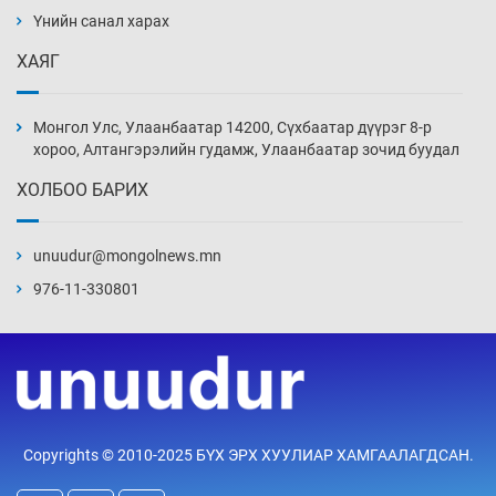
Үнийн санал харах
3 цаг 23 мин
ХАЯГ
Боловсролын чанар уруудах бүрд босгоо
намсгасаар л байх уу
Монгол Улс, Улаанбаатар 14200, Сүхбаатар дүүрэг 8-р
3 цаг 53 мин
хороо, Алтангэрэлийн гудамж, Улаанбаатар зочид буудал
ХОЛБОО БАРИХ
Монгол Улсын эмэгтэй шигшээ баг
өмсгөлөө гардан авлаа
unuudur@mongolnews.mn
18 цаг 22 мин
976-11-330801
К.Роналдугийн хуримд хэн уригдав
19 цаг 53 мин
“Халзан бүрэгтэй” төслийн
Copyrights © 2010-2025 БҮХ ЭРХ ХУУЛИАР ХАМГААЛАГДСАН.
байгууламжуудыг албадан буулгах
захирамж гаргажээ