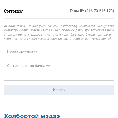
Сэтгэгдэл:
Таны IP: (216.73.216.173)
АНХААРУУЛГА: Уншигчдын бичсэн сэтгэгдэлд unuudur.mn хариуцлага
хүлээхгүй болно. Манай сайт ХХЗХ-ны журмын дагуу зүй зохисгүй зарим
үг, хэллэгийг хязгаарласан тул Та сэтгэгдэл бичихдээ бусдын эрх ашгийг
хүндэтгэн үзнэ үү. Хэм хэмжээ зөрчсөн сэтгэгдлийг админ устгах эрхтэй.
Илгээх
Холбоотой мэдээ