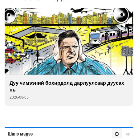
сах
Шинэ төмөр зам тавих хүсэл ба шинэчлэл
тэргүүний хясал
2026-08-05
Шинэ мэдээ