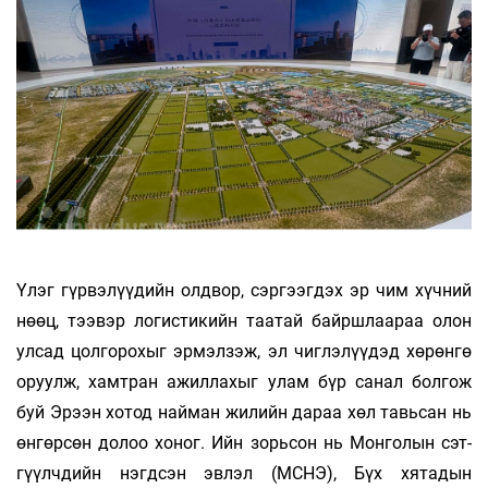
Үлэг гүрвэлүүдийн олдвор, сэргээгдэх эр­ чим хүчний
нөөц, тээвэр логистикийн таатай байршлаараа олон
улсад цолгорохыг эрмэлзэж, эл чиглэлүүдэд хөрөнгө
оруулж, хамтран ажиллахыг улам бүр санал бол­­гож
буй Эрээн хотод найман жилийн дараа хөл тавьсан нь
өнгөрсөн долоо хоног. Ийн зорьсон нь Монголын сэт­
гүүлчдийн нэгдсэн эвлэл (МСНЭ), Бүх хятадын