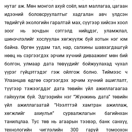
нутаг аж. Мөн монгол ахуй соёл, мал маллагаа, цагаан
идээний боловсруулалтыг хадгалан авч үлдсэн
төдийгүй экологийн гаралтай мах, сүүгээр хийсэн хоол
зоог нь зочдын сэтгэлд нийцдэг, уламжлал,
шинэчлэлийг хослуулан хөгжүүлж буй хотын нэг юм
байна. Өргөн уудам тал, нар, салхины шавхагдашгүй
нөөц нь сэргээгдэх эрчим хүчний диваажинг мөн бий
болгон, улмаар дата төвүүдийг бойжуулахад чухал
үүрэг гүйцэтгэдэг гэж ойлгож болно. Тиймээс ч
Улаанцав өдгөө сэргээгдэх эрчим хүчний ашиглалт,
түүгээр тэжээгддэг дата төвийн үйл ажиллагаагаа
гайхуулж буй. Эд­гээрийн нэг “Жүнжинь дата” төвийн
үйл ажиллагаатай “Нээлттэй хамтран ажиллаж,
хөгжлийг ахиулъя” сурвалжла­гын багийнхан
танилцлаа. Тус төв нь агаарын тээвэр, банк санхүү,
технологийн чиглэлийн 300 гаруй томоохон