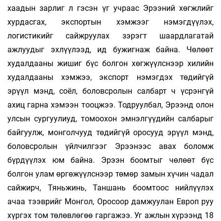
хаадын зарлиг л гэсэн үг учраас Эрээний хөгжлийг
хурдасгах, экспортын хэмжээг нэмэгдүүлэх,
логистикийг сайжруулах зэрэгт шаардлагатай
ажлуудыг эхлүүлээд, ид бужиг­наж байна. Чөлөөт
худалдааны жишиг бүс болгон хөгжүүлснээр хилийн
худалдааны хэмжээ, экспорт нэмэгдэх төдийгүй
эрүүл мэнд, соёл, боловсролын салбарт ч үсрэнгүй
ахиц гарна хэмээн тооцжээ. Тодруулбал, Эрээнд олон
улсын сургуулиуд, томоохон эмнэл­­­­гүүдийн салбарыг
байгуулж, монголчууд төдийгүй оросууд эрүүл мэнд,
боловсролын үйлчилгээг Эрээнээс авах боломж
бүрдүүлэх юм байна. Эрээн боомтыг чөлөөт бүс
болгон улам өргөжүүлснээр төмөр замын хүчин чадал
сайжирч, Тяньжинь, Таншань боомтоос нийлүүлэх
ачаа тээврийг Монгол, Оросоор дамжуулан Европ руу
хүргэх том төлөвлөгөө гаргажээ. Уг ажлын хүрээнд 18