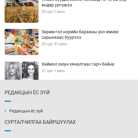
өндөр ургажээ
20 цаг 1 мин
Зарим гол нэрийн барааны үнэ өмнөх
сарынхаас буурчээ
20 цаг 31 мин
Хиймэл оюун хяналтаас гарч байна
21 цаг 1 мин
РЕДАКЦЫН ЁС ЗҮЙ
Эмэгтэйчүүд Бээжин, эрэгтэйчүүд Японд
бэлтгэл базаахаар хилийн дээс алхлаа
21 цаг 31 мин
Редакцын ёс зүй
СУРТАЛЧИЛГАА БАЙРШУУЛАХ
АНУ-ын Цэргийн кибер командлалаын
ажилтнууд амиа хорлох явдал эрс