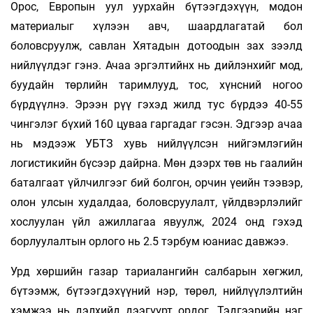
Орос, Европын уул уурхайн бүтээгдэхүүн, модон
материалыг хүлээн авч, шаардлагатай бол
боловсруулж, савлан Хятадын дотоодын зах зээлд
нийлүүлдэг гэнэ. Ачаа эргэлтийнх нь дийлэнхийг мод,
буудайн төрлийн таримлууд, тос, хүнсний ногоо
бүрдүүлнэ. Эрээн рүү гэхэд жилд тус бүрдээ 40-55
чингэлэг бүхий 160 цуваа гаргадаг гэсэн. Эдгээр ачаа
нь мэдээж УБТЗ хувь нийлүүлсэн нийгэмлэгийн
логистикийн бүсээр дайрна. Мөн дээрх төв нь гаалийн
баталгаат үйлчилгээг бий болгон, орчин үеийн тээвэр,
олон улсын худалдаа, боловсруулалт, үйлдвэрлэлийг
хослуулан үйл ажиллагаа явуулж, 2024 онд гэхэд
борлуулалтын орлого нь 2.5 тэрбум юаниас давжээ.
Урд хөршийн газар тариалангийн салбарын хөгжил,
бүтээмж, бүтээгдэхүүний нэр, төрөл, нийлүүлэлтийн
хэмжээ нь дэлхийд дээ­гүүрт ордог. Тэдгээрийн нэг