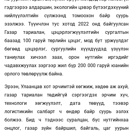
гэдгээрээ алдаршин, экологийн цэвэр бүтээгдэхүүний
нийлүүлэлтийн сүлжээнд томоохон байр суурь
эзэлжээ. Түүнчлэн тус хотод 2022 онд байгуулсан
Газар тариалан, цэцэрлэгжүүлэлтийн сургалтын
баазад 100 гаруй төрлийн цэцэг, мод бут үржүүлдэг
бөгөөд цэцэрлэг, сургуулийн хүүхдүүдэд үзүүлэн
таниулах хичээл заах, орон нутгийн иргэдийг
чадавхжуулах зэргээр жил бүр 200 000 гаруй юанийн
орлого төвлөрүүлж байна.
Эрээн, Улаанцав хот эрчимтэй хөгжиж, хөдөө аж ахуй,
газар тариалан төдийгүй сэргээг­дэх эрчим хүч,
технологи хөгжүүлэлт, дата төвүүд, тээвэр
логистикийн салбарт ч өндөр байр суурь эзлэх
болжээ. Бид ч тэднээс суралцан, бүс нутгийнхаа
онцлог, газар зүйн байршил, байгаль, цаг уурын