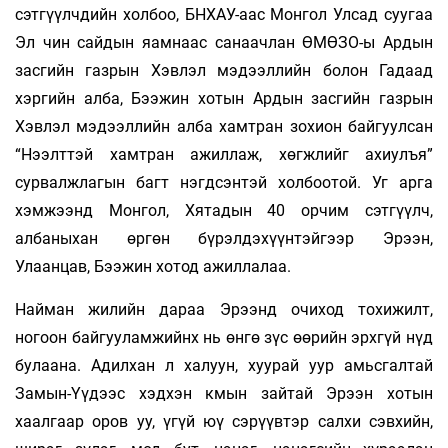
сэтгүүлчдийн холбоо, БНХАУ-аас Мон­гол Улсад суугаа
Эл­ чин сайдын яамнаас санаачлан ӨМӨЗО-ы Ардын
засгийн газрын Хэвлэл мэдээллийн болон Гадаад
хэргийн алба, Бээжин хотын Ардын засгийн газрын
Хэвлэл мэдээллийн алба хамтран зохион байгуулсан
“Нээлттэй хамтран ажиллаж, хөгжлийг ахиулъя”
сурвалжлагын багт нэгдсэнтэй холбоотой. Уг арга
хэмжээнд Мон­­гол, Хятадын 40 орчим сэт­гүүлч,
албаныхан өргөн бүрэлдэхүүнтэйгээр Эрээн,
Улаанцав, Бээжин хотод ажиллалаа.
Найман жилийн дараа Эрээнд очиход тохижилт,
ногоон байгууламжийнх нь өнгө зүс өөрийн эрхгүй нүд
булаана. Адилхан л халуун, хуурай уур амьсгалтай
Замын-Үүдээс хэдхэн кмын зайтай Эрээн хотын
хаалгаар оров уу, үгүй юү сэрүүвтэр салхи сэвхийн,