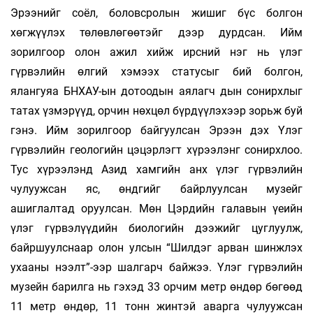
Эрээнийг соёл, боловсролын жишиг бүс болгон
хөгжүүлэх төлөвлөгөөтэйг дээр дурдсан. Ийм
зорилгоор олон ажил хийж ирсний нэг нь үлэг
гүрвэлийн өлгий хэмээх статусыг бий болгон,
ялангуяа БНХАУ-ын дотоодын аялагч­ дын сонирхлыг
татах үзмэрүүд, орчин нөхцөл бүрдүүлэхээр зорьж буй
гэнэ. Ийм зорилгоор байгуулсан Эрээн дэх Үлэг
гүрвэлийн геологийн цэцэрлэгт хүрээлэнг сонирхлоо.
Тус хүрээлэнд Азид хамгийн анх үлэг гүрвэлийн
чулуужсан яс, өндгийг байрлуулсан музейг
ашиглалтад оруулсан. Мөн Цэрдийн галавын үеийн
үлэг гүрвэлүүдийн биологийн дээжийг цуглуулж,
байршуулснаар олон улсын “Шилдэг арван шинжлэх
ухааны нээлт”-ээр шалгарч байжээ. Үлэг гүрвэлийн
музейн барил­га нь гэхэд 33 орчим метр өндөр бөгөөд
11 метр өндөр, 11 тонн жинтэй аварга чулуужсан