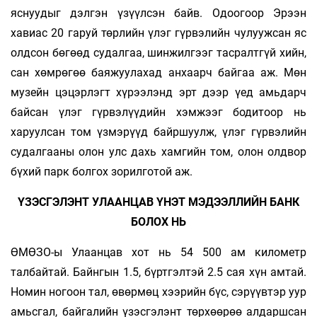
яснуудыг дэлгэн үзүүлсэн байв. Одоогоор Эрээн
хавиас 20 гаруй төрлийн үлэг гүрвэлийн чулуужсан яс
олдсон бөгөөд судалгаа, шинжил­гээг тасралтгүй хийн,
сан хөмрөгөө баяжуулахад анхаарч байгаа аж. Мөн
музейн цэцэрлэгт хүрээлэнд эрт дээр үед амьдарч
байсан үлэг гүрвэлүүдийн хэмжээг бодитоор нь
харуулсан том үзмэрүүд байршуулж, үлэг гүрвэлийн
судалгааны олон улс дахь хамгийн том, олон олдвор
бүхий парк болгох зорилготой аж.
ҮЗЭСГЭЛЭНТ УЛААНЦАВ ҮНЭТ МЭДЭЭЛЛИЙН БАНК
БОЛОХ НЬ
ӨМӨЗО-ы Улаанцав хот нь 54 500 ам километр
талбайтай. Байнгын 1.5, бүртгэлтэй 2.5 сая хүн амтай.
Номин ногоон тал, өвөрмөц хээрийн бүс, сэрүүвтэр уур
амьсгал, бай­галийн үзэсгэлэнт төрхөөрөө алдаршсан