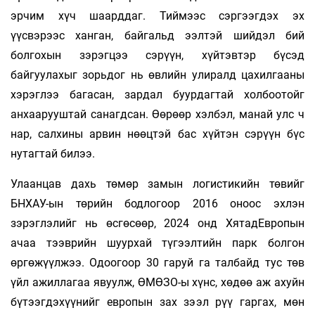
эрчим хүч шаарддаг. Тиймээс сэргээгдэх эх
үүсвэрээс ханган, байгальд ээлтэй шийдэл бий
болгохын зэрэгцээ сэрүүн, хүйтэвтэр бүсэд
байгуулахыг зорьдог нь өвлийн улиралд цахилгааны
хэрэглээ багасан, зардал буурдагтай холбоотойг
анхаарууштай санагдсан. Өөрөөр хэлбэл, манай улс ч
нар, салхины арвин нөөцтэй бас хүйтэн сэрүүн бүс
нутагтай билээ.
Улаанцав дахь төмөр замын логистикийн төвийг
БНХАУ-ын төрийн бодлогоор 2016 оноос эхлэн
зэрэглэлийг нь өсгөсөөр, 2024 онд ХятадЕвропын
ачаа тээврийн шуурхай түгээлтийн парк болгон
өргөжүүлжээ. Одоогоор 30 гаруй га талбайд тус төв
үйл ажиллагаа явуулж, ӨМӨЗО-ы хүнс, хөдөө аж ахуйн
бүтээгдэхүүнийг европын зах зээл рүү гаргах, мөн