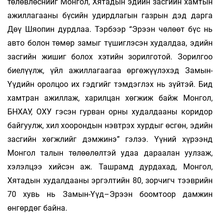
төлөвлөснийг Монгол, Хятадын эдийн засгийн хамтын
ажиллагааны бүсийн удирдлагын газрын дэд дарга
Дөү Шяопин дурдлаа. Тэрбээр “Эрээн чөлөөт бүс нь
авто болон төмөр замыг түшиглэсэн худалдаа, эдийн
засгийн жишиг болох хэтийн зорилготой. Зорилгоо
биелүүлж, үйл ажиллагаагаа өргөжүүлэхэд Замын-
Үүдийн оролцоо их гэдгийг тэмдэглэх нь зүйтэй. Бид
хамтран ажиллаж, харилцан хөгжиж байж Мон­гол,
БНХАУ, ОХУ гэсэн гурван орны худалдааны коридор
байгуулж, хил хоорондын нэвтрэх хурдыг өсгөн, эдийн
засгийн хөгжлийг дэмжинэ” гэлээ. Үүний хүрээнд
Монгол талын төлөөлөлтэй удаа дараалан уулзаж,
хэлэлцээ хийсэн аж. Ташрамд дурдахад, Монгол,
Хятадын худалдааны эргэлтийн 80, зорчигч тээврийн
70 хувь нь Замын-Үүд–Эрээн боомтоор дамжин
өнгөрдөг байна.