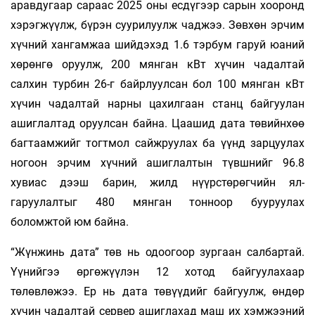
аравдугаар сараас 2025 оны есдүгээр сарын хооронд
хэрэгжүүлж, бүрэн суурилуулж чаджээ. Зөвхөн эрчим
хүчний хангамжаа шийдэхэд 1.6 тэрбум гаруй юаний
хөрөнгө оруулж, 200 мянган кВт хүчин чадалтай
салхин турбин 26-г байрлуулсан бол 100 мянган кВт
хүчин чадалтай нарны цахил­гаан станц байгуулан
ашиглалтад оруулсан байна. Цаашид дата төвийнхөө
баг­таамжийг тогтмол сайжруулах ба үүнд зарцуулах
ногоон эрчим хүчний ашиглалтын түвшнийг 96.8
хувиас дээш барин, жилд нүүрстөрөгчийн ял­
гаруулалтыг 480 мянган тонноор бууруулах
боломжтой юм байна.
“Жүнжинь дата” төв нь одоогоор зургаан салбартай.
Үүнийгээ өргөжүүлэн 12 хотод байгуулахаар
төлөвлөжээ. Ер нь дата төвүүдийг бай­гуулж, өндөр
хүчин чадалтай сервер ашиглахад маш их хэмжээний