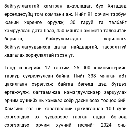
байгууллагатай хамтран ажилладаг, бүх Хятадад
өрсөлдөхүйц том компани аж. Нийт 91 орчим тэрбум
юаний хөрөнгө оруулж, 30 гаруй га талбайг
хамруулсан дата бааз, 450 мян­ган ам метр талбайтай
барилга, бай­гууламждаа харилцагч
байгууллагуудынхаа датаг найдвартай, тасралтгүй
хадгалах зориулалтай гэсэн үг.
Тэнд серверийн 12 танхим, 25 000 компьютерийн
тавиур суурилуулсан байна. Нийт 338 мянган кВт
цахилгаан хэрэглэж байгаа бөгөөд дэд бүтцээ
өргөжүүлж, багтаамжаа нэмэгдүүлснээр зарцуулах
эрчим хүчнийх нь хэмжээ хоёр дахин өсөх тооцоо бий.
Хамгийн гол нь хэрэглээний цахилгаанаа 100 хувь
сэргээгдэх эх үүсвэрээс гарган авдаг бөгөөд
сэргээгдэх эрчим хүчний төслийг 2024 оны