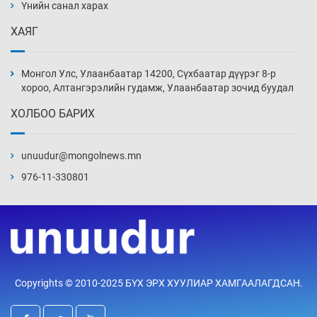
нэмэгджээ
Үнийн санал харах
21 цаг 39 мин
ХАЯГ
Монголын шигшээ Хонконгийн багийг ялж,
эхний хожлоо авлаа
Монгол Улс, Улаанбаатар 14200, Сүхбаатар дүүрэг 8-р
22 цаг 1 мин
хороо, Алтангэрэлийн гудамж, Улаанбаатар зочид буудал
ХОЛБОО БАРИХ
Техникийн өндөр үзүүлэлттэй агаарын хөлөг
худалдан авах хүсэлтээ уламжлав
unuudur@mongolnews.mn
22 цаг 31 мин
976-11-330801
“Шатахууны бус, бодлогын хомсдол
нүүрлээд байна”
23 цаг 1 мин
Дөрвөн чиглэлд шөнийн автобус иргэдэд
Copyrights © 2010-2025 БҮХ ЭРХ ХУУЛИАР ХАМГААЛАГДСАН.
үйлчилж буй гэв
23 цаг 31 мин