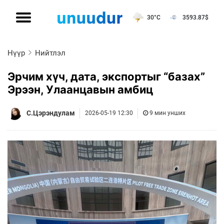
30°C
3593.87
$
Нүүр
Нийтлэл
Эрчим хүч, дата, экспортыг “базах”
Эрээн, Улаанцавын амбиц
С.Цэрэндулам
2026-05-19 12:30
9 мин унших