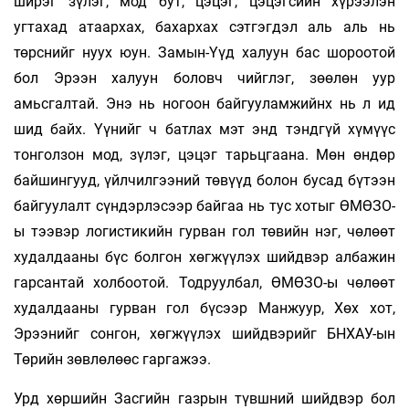
ширэг зүлэг, мод бут, цэцэг, цэцэгсийн хүрээлэн
угтахад атаархах, бахархах сэтгэгдэл аль аль нь
төрснийг нуух юун. Замын-Үүд халуун бас шороотой
бол Эрээн халуун боловч чийглэг, зөөлөн уур
амьсгалтай. Энэ нь ногоон байгууламжийнх нь л ид
шид байх. Үүнийг ч батлах мэт энд тэндгүй хүмүүс
тонголзон мод, зүлэг, цэцэг тарьцгаана. Мөн өндөр
байшингууд, үйлчилгээний төвүүд болон бусад бүтээн
байгуулалт сүндэрлэсээр байгаа нь тус хотыг ӨМӨЗО-
ы тээвэр логистикийн гурван гол төвийн нэг, чөлөөт
худалдааны бүс болгон хөгжүүлэх шийдвэр албажин
гарсантай холбоотой. Тодруулбал, ӨМӨЗО-ы чөлөөт
худалдааны гурван гол бүсээр Манжуур, Хөх хот,
Эрээнийг сонгон, хөгжүүлэх шийдвэрийг БНХАУ-ын
Төрийн зөвлөлөөс гаргажээ.
Урд хөршийн Засгийн газрын түвшний шийдвэр бол