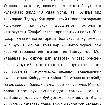
Улаанцав дахь гидропоник технологитой, ухаалаг
хүлэмжээс жилд 40 удаа ургац авч буйтай бид
танилцлаа. Тодруулбал, орчин үеийн тоног төхөөрөмж,
хүлэмжийн аж ахуйн дэвшилтэт технологийг
нэвтрүүлсэн “Хунфү” газар тариалангийн паркт 30 га
газарт хүнсний ногоо тарьдаг бол ухаалаг хүлэмжээс
жил бүр 10 мянган тонн нарийн ногоо хураан авч,
хөрсгүй тариалангийн жишиг төв байгуулжээ. Мөн
Улаанцав нь сэрүүн цаг агаартай учраас хүнсний
ногооны нутгийн сортыг гаргах, орон нутагт тэсвэртэй
үр, үрсэлгээг хөгжүүлэхэд анхаарч, академичийн
ажлын станц байгуулсан байна. Эл станцын талбайд
гогод, хөмүүл, байцай, лууван зэргийг ургуулж Монгол
болон Орос руу импортолдог. Хамгийн гол нь
талбайдаа хэрэглэж буй ур­гамал хамгааллын бодис
нь уургийн гаралтай, хүний эрүүл мэндэд хор нөлөөгүй