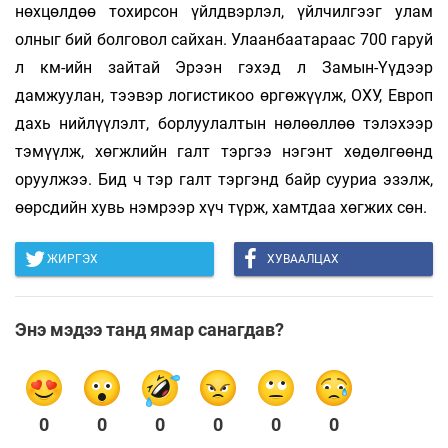
нөхцөлдөө тохирсон үйлдвэрлэл, үйлчилгээг улам
олныг бий болговол сайхан. Улаанбаатараас 700 гаруй
л км-ийн зайтай Эрээн гэхэд л Замын-Үүдээр
дамжуулан, тээвэр логистикоо өргөжүүлж, ОХУ, Европ
дахь нийлүүлэлт, борлуулалтын нөлөөллөө тэлэхээр
тэмүүлж, хөгжлийн галт тэргээ нэгэнт хөдөлгөөнд
оруулжээ. Бид ч тэр галт тэргэнд байр сууриа эзэлж,
өөрсдийн хувь нэмрээр хүч түрж, хамтдаа хөгжих сөн.
ЖИРГЭХ
ХУВААЛЦАХ
Энэ мэдээ танд ямар санагдав?
0
0
0
0
0
0