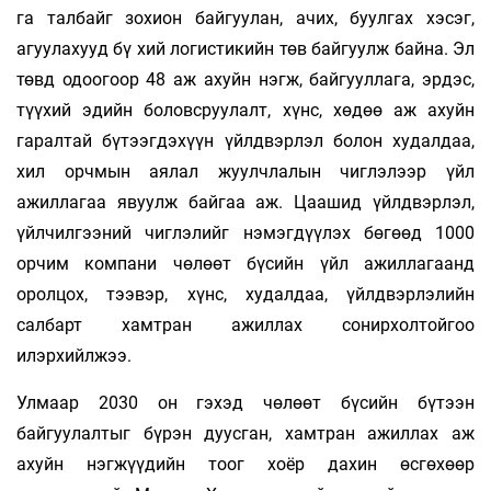
га талбайг зохион байгуулан, ачих, буулгах хэсэг,
агуулахууд бү­ хий логистикийн төв байгуулж байна. Эл
төвд одоогоор 48 аж ахуйн нэгж, байгууллага, эрдэс,
түүхий эдийн боловсруулалт, хүнс, хөдөө аж ахуйн
гаралтай бүтээгдэхүүн үйлдвэрлэл болон худалдаа,
хил орчмын аялал жуулчлалын чиглэлээр үйл
ажиллагаа явуулж бай­гаа аж. Цаашид үйлдвэрлэл,
үйлчилгээний чиг­­лэлийг нэмэгдүүлэх бөгөөд 1000
орчим компани чөлөөт бүсийн үйл ажиллагаанд
оролцох, тээвэр, хүнс, худалдаа, үйлдвэрлэлийн
салбарт хамтран ажиллах сонирхолтойгоо
илэрхийлжээ.
Улмаар 2030 он гэхэд чөлөөт бүсийн бүтээн
байгуулалтыг бүрэн дуусган, хамтран ажиллах аж
ахуйн нэгжүүдийн тоог хоёр дахин өсгөхөөр