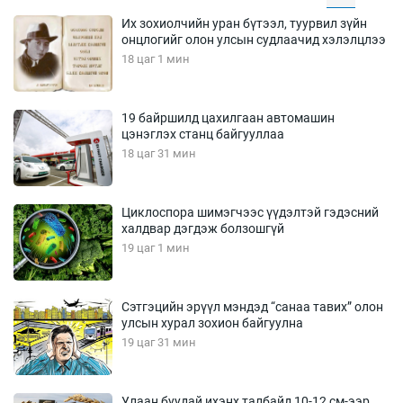
Их зохиолчийн уран бүтээл, туурвил зүйн
онцлогийг олон улсын судлаачид хэлэлцлээ
18 цаг 1 мин
19 байршилд цахилгаан автомашин
цэнэглэх станц байгууллаа
18 цаг 31 мин
Циклоспора шимэгчээс үүдэлтэй гэдэсний
халдвар дэгдэж болзошгүй
19 цаг 1 мин
Сэтгэцийн эрүүл мэндэд “санаа тавих” олон
улсын хурал зохион байгуулна
19 цаг 31 мин
Улаан буудай ихэнх талбайд 10-12 см-ээр