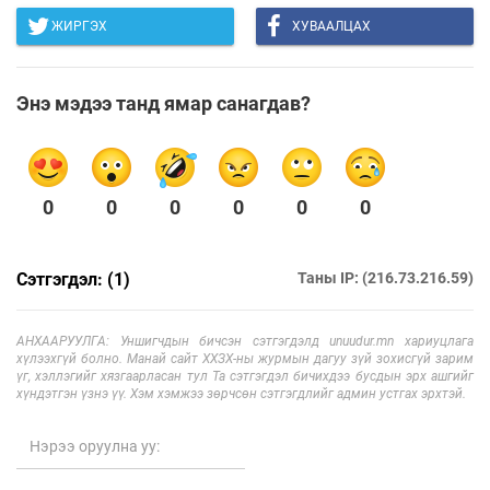
ЖИРГЭХ
ХУВААЛЦАХ
Энэ мэдээ танд ямар санагдав?
0
0
0
0
0
0
Сэтгэгдэл: (1)
Таны IP: (216.73.216.59)
АНХААРУУЛГА: Уншигчдын бичсэн сэтгэгдэлд unuudur.mn хариуцлага
хүлээхгүй болно. Манай сайт ХХЗХ-ны журмын дагуу зүй зохисгүй зарим
үг, хэллэгийг хязгаарласан тул Та сэтгэгдэл бичихдээ бусдын эрх ашгийг
хүндэтгэн үзнэ үү. Хэм хэмжээ зөрчсөн сэтгэгдлийг админ устгах эрхтэй.