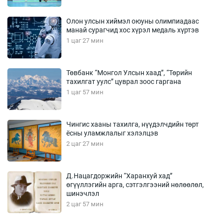
Олон улсын хиймэл оюуны олимпиадаас
манай сурагчид хос хүрэл медаль хүртэв
1 цаг 27 мин
Төвбанк “Монгол Улсын хаад”, “Төрийн
тахилгат уулс” цуврал зоос гаргана
1 цаг 57 мин
Чингис хааны тахилга, нүүдэлчдийн төрт
ёсны уламжлалыг хэлэлцэв
2 цаг 27 мин
Д.Нацагдоржийн “Харанхуй хад”
өгүүллэгийн арга, сэтгэлгээний нөлөөлөл,
шинэчлэл
2 цаг 57 мин