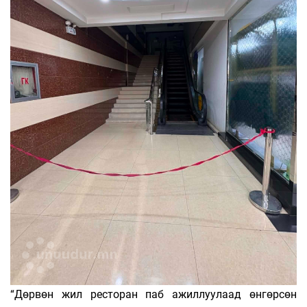
“Дөрвөн жил ресторан паб ажиллуулаад өнгөрсөн