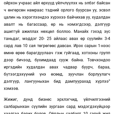
ойрхон учраас айл өрхүүд үйлчлүүлэх нь элбэг байсан
ч өнгөрсөн намраас тэдний орлого буурсан уу, эсвэл
цалин нь хэрэглээндээ хүрэхээ байчихав уу, худалдан
авалт нь багассаар, өр нь нэмэгдсээр, дэлгүүр
ашиггүй ажиллах нөхцөл боллоо. Манайх гэхэд зүс
таньдаг, мэддэг 20- 25 айлаас авах өр сүүлийн 3-4
сард лав 10 сая төгрөгөөс давсан. Ирэх сарын 1-нээс
өмнө өрөө барагдуулаач гэж гуйгаад, хотхоны групп
дээр бичээд, бухимдаад сууж байна. Товчхондоо
иргэдийн худалдан авах чадвар буурч, бараа,
бүтээгдэхүүний үнэ өсөөд, зуучлан борлуулагч
дэлгүүр, лангууныхан бид дампуурахад хүрлээ”
хэмээв.
Жижиг, дунд бизнес эрхлэгчид, үйлчилгээний
салбарынхан сүүлийн зургаан сард мэдэгдэхүйцээр
хаалгаа барих болов. Оёдлын салбарт 10 гаруй жил