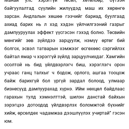
Манай улс хэрэггүй төсөл, хөтөлбөр, бүтээн
байгуулалтад сүүлийн жилүүдэд маш их хөрөнгө
зарсан. Андлалын хөшөө гээчийг бариад, буулгаад
ахиад барих нь л хэд хэдэн үйлчилгээний газрыг
дампууруулах эффект үүсгэсэн гэхэд болно. Төсвийн
мөнгийг зөв зүйлдээ зарцуулж, нэмүү өртөг бий
болгох, эсвэл татварын хэмжээг өсгөхөөс сэргийлэх
байтал ямар ч хэрэггүй зүйлд зарцуулчихдаг. Хамгийн
осолтой нь бид үйлдвэрлэгч биш, хэрэглэгч орон
учраас ганц талхыг ч бодож, орлого, ашгаа тооцож
байж барихгүй бол үргүй зардал болоод, улмаар
бизнесүүд дампуурахад хүрнэ. Ийм нөхцөл байдлаас
гарахын тулд хэмнэлттэй, шилэн данстай байхын
зэрэгцээ дотоодод үйлдвэрлэх боломжтой бүхнийг
хийж, өрсөлдөх чадамжаа дээшлүүлэх учиртай” гэсэн
юм.