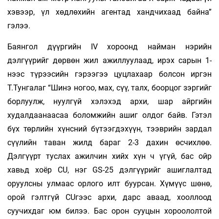
хэвээр, үл хөдлөхийн агентад хандчихаад байна”
гэлээ.
Баянгол дүүргийн IV хороонд найман нэрийн
дэлгүүрийг дөрвөн жил ажиллуулаад, ирэх сарын 1-
нээс түрээсийн гэрээгээ цуцлахаар болсон иргэн
Т.Тунгалаг “Шинэ ногоо, мах, сүү, талх, боорцог зэргийг
борлуулж, нуулгүй хэлэхэд архи, шар айргийн
худалдаанаасаа боломжийн ашиг олдог байв. Гэтэл
бүх төрлийн хүнсний бүтээгдэхүүн, тээврийн зардал
сүүлийн таван жилд бараг 2-3 дахин өсчихлөө.
Дэлгүүрт туслах ажилчин хийх хүн ч үгүй, бас ойр
хавьд хоёр CU, нэг GS-25 дэлгүүрийг ашиглалтад
оруулсны улмаас орлого илт буурсан. Хүмүүс шөнө,
орой гэлтгүй CUгээс архи, дарс аваад, хооллоод
суучихдаг юм билээ. Бас орон сууцын хороололтой