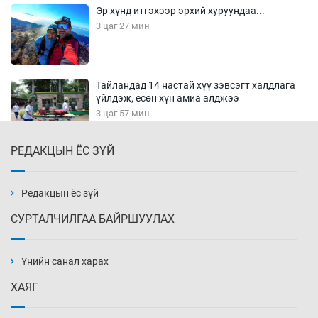
Эр хүнд итгэхээр эрхий хуруундаа...
3 цаг 27 мин
Тайландад 14 настай хүү зэвсэгт халдлага
үйлдэж, есөн хүн амиа алджээ
3 цаг 57 мин
РЕДАКЦЫН ЁС ЗҮЙ
Хүннү рок буюу монгол онгод
4 цаг 27 мин
Редакцын ёс зүй
СУРТАЛЧИЛГАА БАЙРШУУЛАХ
Сарьсан багваахайнууд голын эрэг дагуух
барилга, байгууламжийн дээвэрт үүрлэжээ
Үнийн санал харах
4 цаг 57 мин
ХАЯГ
Цагдаагийн алба хаагчийг мөргөж зугтсан