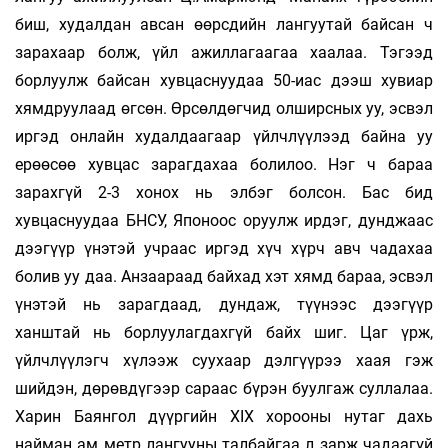
биш, худалдан авсан өөрсдийн лангуутай байсан ч
зарахаар болж, үйл ажиллагаагаа хаалаа. Тэгээд
борлуулж байсан хувцаснуудаа 50-иас дээш хувиар
хямдруулаад өгсөн. Өрсөлдөгчид олширсных уу, эсвэл
иргэд онлайн худалдаагаар үйлчлүүлээд байна уу
ерөөсөө хувцас зарагдахаа болилоо. Нэг ч бараа
зарахгүй 2-3 хонох нь элбэг болсон. Бас бид
хувцаснуудаа БНСУ, Японоос оруулж ирдэг, дунджаас
дээгүүр үнэтэй учраас иргэд хүч хүрч авч чадахаа
болив уу даа. Анзаараад байхад хэт хямд бараа, эсвэл
үнэтэй нь зарагдаад, дундаж, түүнээс дээгүүр
ханштай нь борлуулагдахгүй байх шиг. Цаг үрж,
үйлчлүүлэгч хүлээж суухаар дэлгүүрээ хаая гэж
шийдэн, дөрөвдүгээр сараас бүрэн буулгаж суллалаа.
Харин Баянгол дүүргийн XIX хорооны нутаг дахь
найман ам метр лангууны талбайгаа л зарж чадаагүй