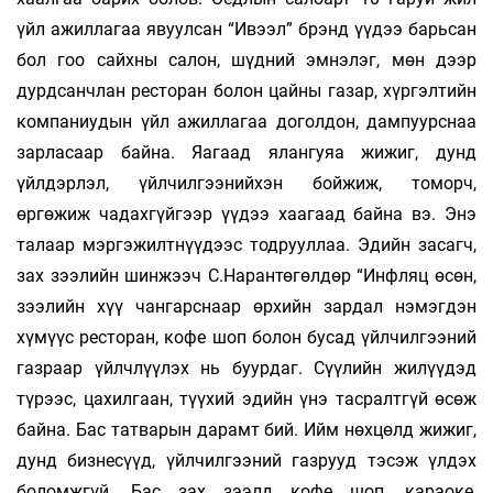
үйл ажиллагаа явуулсан “Ивээл” брэнд үүдээ барьсан
бол гоо сайхны салон, шүдний эмнэлэг, мөн дээр
дурдсанчлан ресторан болон цайны газар, хүргэлтийн
компаниудын үйл ажиллагаа доголдон, дампуурснаа
зарласаар байна. Яагаад ялангуяа жижиг, дунд
үйлдэрлэл, үйлчилгээнийхэн бойжиж, томорч,
өргөжиж чадахгүйгээр үүдээ хаагаад байна вэ. Энэ
талаар мэргэжилтнүүдээс тодрууллаа. Эдийн засагч,
зах зээлийн шинжээч С.Нарантөгөлдөр “Инфляц өсөн,
зээлийн хүү чангарснаар өрхийн зардал нэмэгдэн
хүмүүс ресторан, кофе шоп болон бусад үйлчилгээний
газраар үйлчлүүлэх нь буурдаг. Сүүлийн жилүүдэд
түрээс, цахилгаан, түүхий эдийн үнэ тасралтгүй өсөж
байна. Бас татварын дарамт бий. Ийм нөхцөлд жижиг,
дунд бизнесүүд, үйлчилгээний газрууд тэсэж үлдэх
боломжгүй. Бас зах зээлд кофе шоп, караоке,