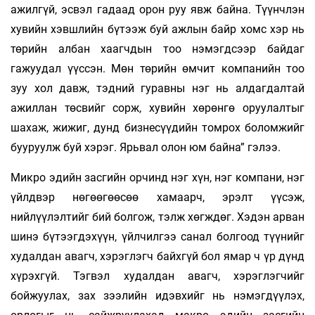
ажилгүй, эсвэл гадаад орон руу явж байна. Түүнчлэн
хувийн хэвшлийн бүтээж буй ажлын байр хомс хэр нь
төрийн албан хаагчдын тоо нэмэгдсээр байдаг
гажуудал үүссэн. Мөн төрийн өмчит компанийн тоо
зуу хол давж, тэдний гуравны нэг нь алдагдалтай
ажиллан төсвийг сорж, хувийн хөрөнгө оруулалтыг
шахаж, жижиг, дунд бизнесүүдийн томрох боломжийг
бууруулж буй хэрэг. Ярьвал олон юм байна” гэлээ.
Микро эдийн засгийн орчинд нэг хүн, нэг компани, нэг
үйлдвэр нөгөөгөөсөө хамаарч, эрэлт үүсэж,
нийлүүлэлтийг бий болгож, тэлж хөгждөг. Хэдэн арван
шинэ бүтээгдэхүүн, үйлчилгээ санал болгоод түүнийг
худалдан авагч, хэрэглэгч байхгүй бол ямар ч үр дүнд
хүрэхгүй. Тэгвэл худалдан авагч, хэрэглэгчийг
бойжуулах, зах зээлийн идэвхийг нь нэмэгдүүлэх,