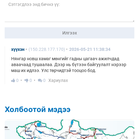
Илгээх
хүүхэн
(150.228.177.170)
2026-05-21 11:38:34
Нянгар новш хамаг мөнгийг гадны цагаач ажилчдад
аваачаад тушаалаа. Дээр нь бүтээн байгуулалт нэрээр
маш их идлээ. Улс төрчидтэй тооцоо бод.
0
0
0
Хариулах
Холбоотой мэдээ