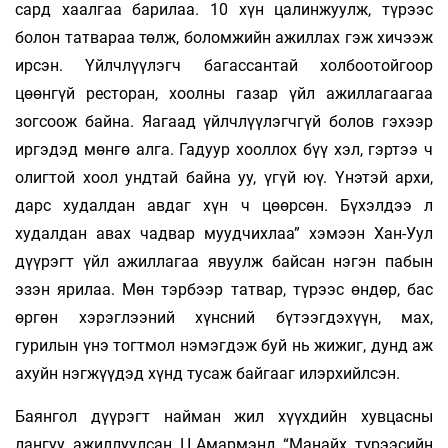
сард хаалгаа барилаа. 10 хүн цалинжуулж, түрээс
болон татвараа төлж, боломжийн ажиллах гэж хичээж
ирсэн. Үйлчлүүлэгч багассантай холбоотойгоор
цөөнгүй ресторан, хоолны газар үйл ажиллагаагаа
зогсоож байна. Яагаад үйлчлүүлэгчгүй болов гэхээр
иргэдэд мөнгө алга. Гадуур хооллох бүү хэл, гэртээ ч
олигтой хоол ундтай байна уу, үгүй юү. Үнэтэй архи,
дарс худалдан авдаг хүн ч цөөрсөн. Бүхэлдээ л
худалдан авах чадвар муудчихлаа” хэмээн Хан-Уул
дүүрэгт үйл ажиллагаа явуулж байсан нэгэн пабын
эзэн ярилаа. Мөн тэрбээр татвар, түрээс өндөр, бас
өргөн хэрэглээний хүнсний бүтээгдэхүүн, мах,
гурилын үнэ тогтмол нэмэгдэж буй нь жижиг, дунд аж
ахуйн нэгжүүдэд хүнд тусаж байгааг илэрхийлсэн.
Баянгол дүүрэгт найман жил хүүхдийн хув­цасны
лангуу ажиллуулсан Ц.Амармэнд “Манайх түрээсийн