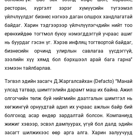
ресторан, хүргэлт зэрэг хүмүүсийн түгээмэл
үйлчлүүлдэг бизнес нэгнээ даган олшрох хандлагатай
байдаг. Харин тэдгээрээр үйлчлүүлэгчдийн нийт тоо
ерөнхийдөө тогтмол буюу нэмэгддэггүй учраас ашиг
нь буурдаг гэсэн үг. Хэрэв инфляц тогтвортой байдаг,
бизнесийн орчинд улирлын савлагаа үүсдэггүй,
зээлийн хүү хямд бол бэрхшээл арай бага гарна”
хэмээн тайлбарлав.
Тэгвэл эдийн засагч Д.Жаргалсайхан (Defacto) “Манай
улсад татвар, шимтгэлийн дарамт маш их байна. Ажил
олгогчийн төлж буй нийгмийн даатгалын шимтгэл нь
хөгжингүй орнуудтай адил их учраас ажлын байр бий
болгоход асар өндөр зардалтай болсон. Компаниуд
жижиг хэвээр, эсвэл дампуурах, үгүй бол далд эдийн
засагт шилжихээс өөр арга алга. Харин залуучууд