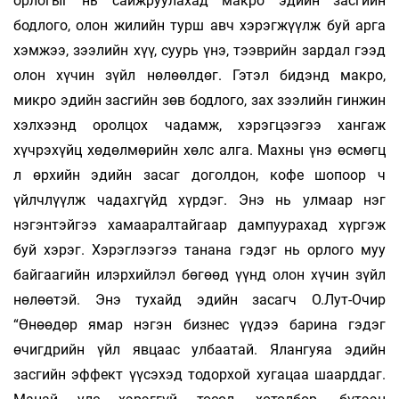
орлогыг нь сайжруулахад макро эдийн засгийн
бодлого, олон жилийн турш авч хэрэгжүүлж буй арга
хэмжээ, зээлийн хүү, суурь үнэ, тээврийн зардал гээд
олон хүчин зүйл нөлөөлдөг. Гэтэл бидэнд макро,
микро эдийн засгийн зөв бодлого, зах зээлийн гинжин
хэлхээнд оролцох чадамж, хэрэгцээгээ хангаж
хүчрэхүйц хөдөлмөрийн хөлс алга. Махны үнэ өсмөгц
л өрхийн эдийн засаг доголдон, кофе шопоор ч
үйлчлүүлж чадахгүйд хүрдэг. Энэ нь улмаар нэг
нэгэнтэйгээ хамааралтайгаар дампуурахад хүргэж
буй хэрэг. Хэрэглээгээ танана гэдэг нь орлого муу
байгаагийн илэрхийлэл бөгөөд үүнд олон хүчин зүйл
нөлөөтэй. Энэ тухайд эдийн засагч О.Лут-Очир
“Өнөөдөр ямар нэгэн бизнес үүдээ барина гэдэг
өчигдрийн үйл явцаас улбаатай. Ялангуяа эдийн
засгийн эффект үүсэхэд тодорхой хугацаа шаарддаг.