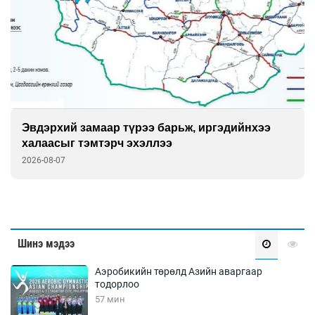
Эвдэрхий замаар түрээ барьж, иргэдийнхээ
халаасыг тэмтэрч эхэллээ
2026-08-07
Шинэ мэдээ
Аэробикийн төрөлд Азийн аваргаар
тодорлоо
57 мин