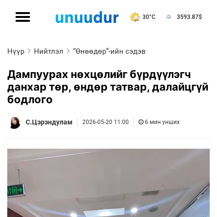
30°C
3593.87
$
Нүүр
Нийтлэл
“Өнөөдөр”-ийн сэдэв
Дампуурах нөхцөлийг бүрдүүлэгч
данхар төр, өндөр татвар, далайцгүй
бодлого
С.Цэрэндулам
2026-05-20 11:00
6 мин унших