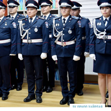
Ханш
Хэрэг з
Эрэлттэй мэдээ
Эрүүл м
Хууль ёс
Хүмүүс
Албаны 
Бусад
Life style
Ярилцл
Зөвлөгөө
Хоймор
Өнөөдрийн тухай
Уншигч-
өл