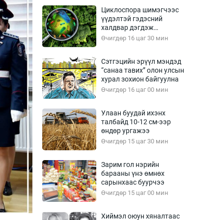
Урлагтай яриа
Циклоспора шимэгчээс
өрчил
үүдэлтэй гэдэсний
халдвар дэгдэж
энд-Эрхэм баян
болзошгүй
Өчигдөр 16 цаг 30 мин
Сэтгэцийн эрүүл мэндэд
“санаа тавих” олон улсын
хүний үг
хурал зохион байгуулна
Өчигдөр 16 цаг 00 мин
Улаан буудай ихэнх
талбайд 10-12 см-ээр
ага
Бусад
өндөр ургажээ
Өчигдөр 15 цаг 30 мин
Фото
сурвалжлагч
Видео
Зарим гол нэрийн
Инфографик
барааны үнэ өмнөх
сарынхаас буурчээ
Санал асуулга
Өчигдөр 15 цаг 00 мин
Хиймэл оюун хяналтаас