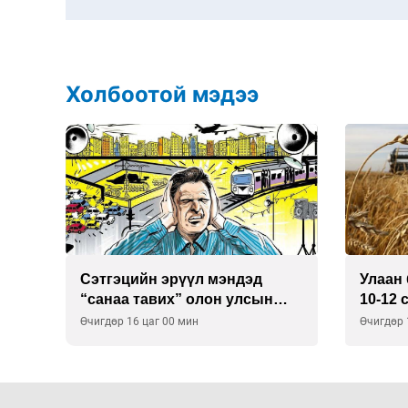
Холбоотой мэдээ
Сэтгэцийн эрүүл мэндэд
Улаан 
р
“санаа тавих” олон улсын
10-12 
хурал зохион байгуулна
Өчигдөр 16 цаг 00 мин
Өчигдөр 