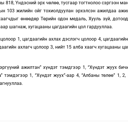
ны 818, Үндэсний эрх чөлөө, тусгаар тогтнолоо сэргээн м
лын 103 жилийн ойг тохиолдуулан эрхэлсэн ажилдаа ажи
хаагчдыг өнөөдөр Төрийн одон медаль, Хууль зүй, дотоод
аар шагнаж, хугацааны цагдаагийн цол гардууллаа.
цолоор 1, цагдаагийн ахлах дэслэгч цолоор 4, цагдаагий
гдаагийн ахлагч цолоор 3, нийт 15 алба хаагч хугацааны ц
эргүүний ажилтан” хүндэт тэмдгээр 1, “Хүндэт жуух бичи
тэмдэгээр 1, “Хүндэт жуух”-аар 4, “Албаны төлөө” 1, 2,
шагнууллаа.