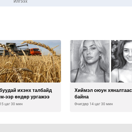
Илгээх
буудай ихэнх талбайд
Хиймэл оюун хяналтаас
см-ээр өндөр ургажээ
байна
15 цаг 30 мин
Өчигдөр 14 цаг 30 мин