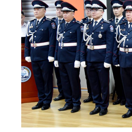
126-гийн НЭГ
Ертөнц
Спорт
Нийгэм
Бөх
Техник технологи
Сагсан бөмбөг
Шинжлэх ухаан
Хөлбөмбөг
Сонин хачин
Олимпын төрөл
Дэлхийн монгол
Тулааны спорт
Олимпын бус төр