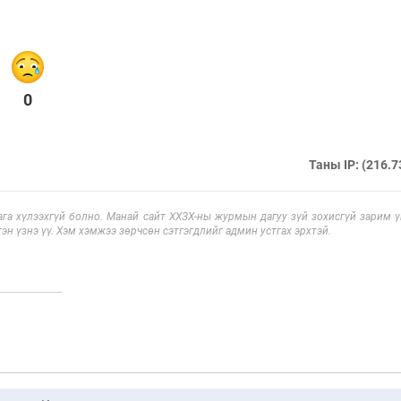
0
Таны IP: (216.7
га хүлээхгүй болно. Манай сайт ХХЗХ-ны журмын дагуу зүй зохисгүй зарим үг
эн үзнэ үү. Хэм хэмжээ зөрчсөн сэтгэгдлийг админ устгах эрхтэй.