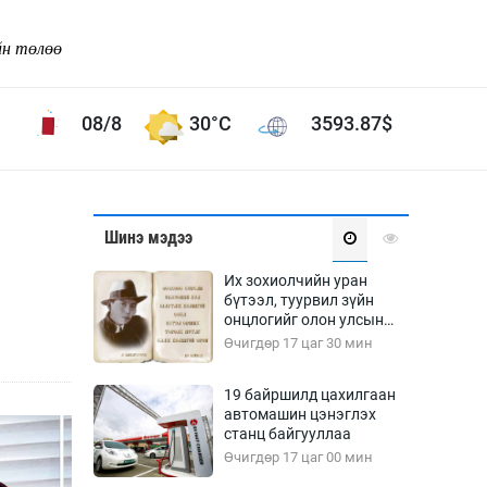
йн төлөө
08/8
30°C
3593.87
$
Соёл урлаг
Шинэ мэдээ
ой хөгжлийн зорилго -
Сонгодог урлаг
Их зохиолчийн уран
Ардын урлаг
бүтээл, туурвил зүйн
онцлогийг олон улсын
Дүрслэх урлаг
судлаачид хэлэлцлээ
Өчигдөр 17 цаг 30 мин
Өв соёл
таг
Кино урлаг
19 байршилд цахилгаан
автомашин цэнэглэх
 орчин
Цирк
станц байгууллаа
ол
Өчигдөр 17 цаг 00 мин
Рок поп, хип хоп
энд