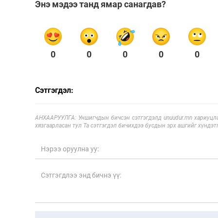
Энэ мэдээ танд ямар санагдав?
0
0
0
0
0
Сэтгэгдэл:
АНХААРУУЛГА: Уншигчдын бичсэн сэтгэгдэлд unuudur.mn хариуцла
хязгаарласан тул Та сэтгэгдэл бичихдээ бусдын эрх ашгийг хүндэтг