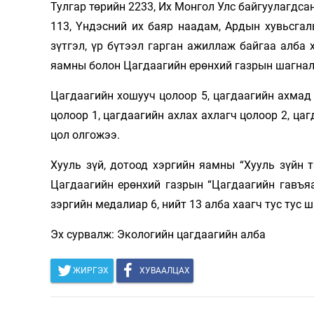
Тулгар төрийн 2233, Их Монгол Улс байгуулагдса
Олимп 2024
113, Үндэсний их баяр наадам, Ардын хувьсга
зүтгэл, үр бүтээл гарган ажиллаж байгаа алба 
яамны болон Цагдаагийн ерөнхий газрын шагнал
Цагдаагийн хошууч цолоор 5, цагдаагийн ахмад 
цолоор 1, цагдаагийн ахлах ахлагч цолоор 2, ца
цол олгожээ.
Хууль зүй, дотоод хэргийн яамны “Хууль зүйн т
Цагдаагийн ерөнхий газрын “Цагдаагийн гавъяа” 
зэргийн медалиар 6, нийт 13 алба хаагч тус тус 
Эх сурвалж: Экологийн цагдаагийн алба
ЖИРГЭХ
ХУВААЛЦАХ