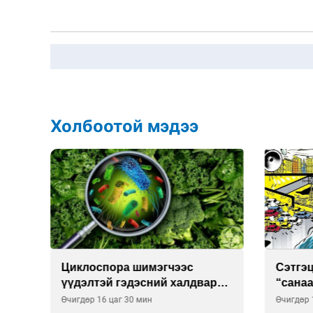
Холбоотой мэдээ
Сэтгэцийн эрүүл мэндэд
Улаан 
р
“санаа тавих” олон улсын
10-12 
хурал зохион байгуулна
Өчигдөр 16 цаг 00 мин
Өчигдөр 