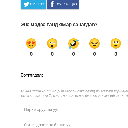
ЖИРГЭХ
ХУВААЛЦАХ
Энэ мэдээ танд ямар санагдав?
0
0
0
0
0
Сэтгэгдэл:
АНХААРУУЛГА: Уншигчдын бичсэн сэтгэгдэлд unuudur.mn хариуцла
хязгаарласан тул Та сэтгэгдэл бичихдээ бусдын эрх ашгийг хүндэтг