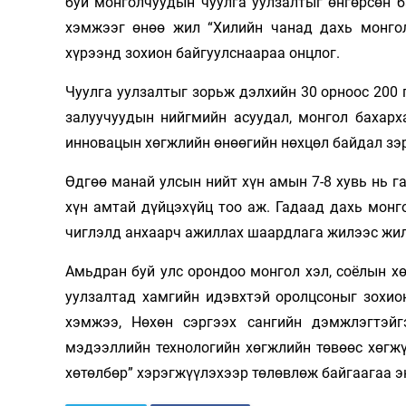
буй монголчуудын чуулга уулзалтыг өнгөрсөн б
Олимп 2024
хэмжээг өнөө жил “Хилийн чанад дахь монгол
хүрээнд зохион байгуулснаараа онцлог.
Чуулга уулзалтыг зорьж дэлхийн 30 орноос 200 г
залуучуудын нийгмийн асуудал, монгол бахархал
инновацын хөгжлийн өнөөгийн нөхцөл байдал зэр
Өдгөө манай улсын нийт хүн амын 7-8 хувь нь г
хүн амтай дүйцэхүйц тоо аж. Гадаад дахь монго
чиглэлд анхаарч ажиллах шаардлага жилээс жил
Амьдран буй улс орондоо монгол хэл, соёлын х
уулзалтад хамгийн идэвхтэй оролцсоныг зохио
хэмжээ, Нөхөн сэргээх сангийн дэмжлэгтэйг
мэдээллийн технологийн хөгжлийн төвөөс хөгжү
хөтөлбөр” хэрэгжүүлэхээр төлөвлөж байгаагаа э