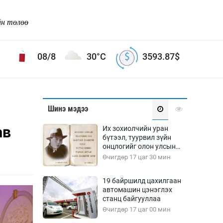
йн төлөө
08/8
30°C
3593.87
$
Соёл урлаг
Шинэ мэдээ
ой хөгжлийн зорилго -
Сонгодог урлаг
ав
Их зохиолчийн уран
Ардын урлаг
бүтээл, туурвил зүйн
онцлогийг олон улсын
Дүрслэх урлаг
судлаачид хэлэлцлээ
Өчигдөр 17 цаг 30 мин
Өв соёл
таг
Кино урлаг
19 байршилд цахилгаан
автомашин цэнэглэх
 орчин
Цирк
станц байгууллаа
ол
Өчигдөр 17 цаг 00 мин
Рок поп, хип хоп
энд