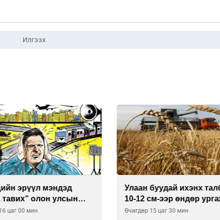
Илгээх
буудай ихэнх талбайд
Хиймэл оюун хяналтаас
см-ээр өндөр ургажээ
байна
15 цаг 30 мин
Өчигдөр 14 цаг 30 мин