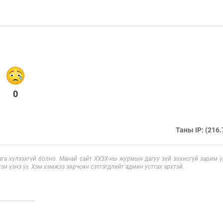
0
Таны IP: (216.
га хүлээхгүй болно. Манай сайт ХХЗХ-ны журмын дагуу зүй зохисгүй зарим үг
эн үзнэ үү. Хэм хэмжээ зөрчсөн сэтгэгдлийг админ устгах эрхтэй.