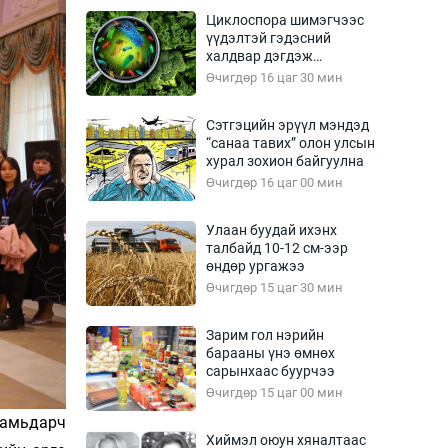
Урлагтай яриа
Циклоспора шимэгчээс
өрчил
үүдэлтэй гэдэсний
халдвар дэгдэж
энд-Эрхэм баян
болзошгүй
Өчигдөр 16 цаг 30 мин
Сэтгэцийн эрүүл мэндэд
“санаа тавих” олон улсын
хүний үг
хурал зохион байгуулна
Өчигдөр 16 цаг 00 мин
Улаан буудай ихэнх
талбайд 10-12 см-ээр
ага
Бусад
өндөр ургажээ
Өчигдөр 15 цаг 30 мин
Фото
сурвалжлагч
Видео
Зарим гол нэрийн
Инфографик
барааны үнэ өмнөх
сарынхаас буурчээ
Санал асуулга
Өчигдөр 15 цаг 00 мин
 амьдарч
Хиймэл оюун хяналтаас