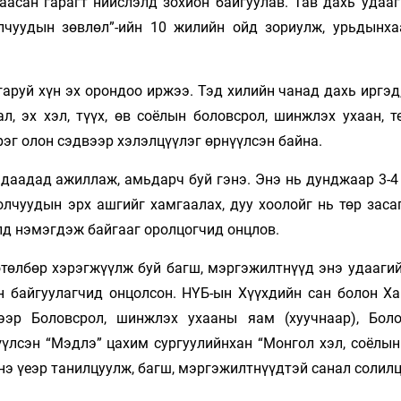
аасан гарагт нийслэлд зохион байгуулав. Тав дахь удааг
чуудын зөвлөл”-ийн 10 жилийн ойд зориулж, урьдынха
аруй хүн эх орондоо иржээ. Тэд хилийн чанад дахь иргэд,
, эх хэл, түүх, өв соёлын боловсрол, шинжлэх ухаан, те
эг олон сэдвээр хэлэлцүүлэг өрнүүлсэн байна.
адаадад ажиллаж, амьдарч буй гэнэ. Энэ нь дунджаар 3-4
лчуудын эрх ашгийг хамгаалах, дуу хоолойг нь төр засаг
д нэмэгдэж байгааг оролцогчид онцлов.
өтөлбөр хэрэгжүүлж буй багш, мэргэжилтнүүд энэ удаагий
н байгуулагчид онцолсон. НҮБ-ын Хүүхдийн сан болон Ха
ээр Боловсрол, шинжлэх ухааны яам (хуучнаар), Бол
үлсэн “Мэдлэ” цахим сургуулийнхан “Монгол хэл, соёлын
нэ үеэр танилцуулж, багш, мэргэжилтнүүдтэй санал солил