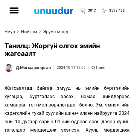
30°C
3593.46
$
Нүүр
Нийгэм
Эрүүл мэнд
Танилц: Жоргүй олгох эмийн
жагсаалт
Д.Мягмаржаргал
2024-10-11 19:09
1 мин
Жагсаалтад байгаа эмүүд нь эмийн бүртгэлийн
хугацаа, бүртгэлээс хасах, нэмэх шийдвэрээс
хамааран тогтмол өөрчлөгддөг болно. Эм, эмнэлгийн
хэрэгслийн тухай хуулийн шинэчилсэн найруулга 2024
оны 10 дугаар сарын 01-ний өдрөөс орон даяар хүчин
төгөлдөр мөрдөгдөж эхэлсэн. Хууль мөрдөгдөж