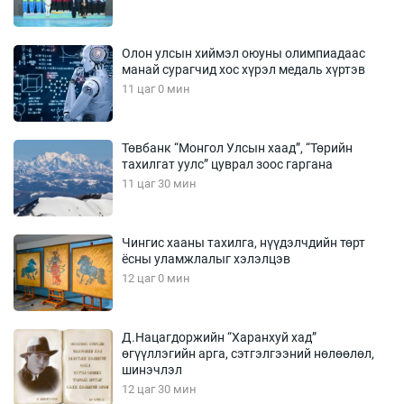
Олон улсын хиймэл оюуны олимпиадаас
манай сурагчид хос хүрэл медаль хүртэв
11 цаг 0 мин
Төвбанк “Монгол Улсын хаад”, “Төрийн
тахилгат уулс” цуврал зоос гаргана
11 цаг 30 мин
Чингис хааны тахилга, нүүдэлчдийн төрт
ёсны уламжлалыг хэлэлцэв
12 цаг 0 мин
Д.Нацагдоржийн “Харанхуй хад”
өгүүллэгийн арга, сэтгэлгээний нөлөөлөл,
шинэчлэл
12 цаг 30 мин