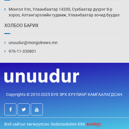
Цагдаагийн алба хаагчийг мөргөж зугтсан
этгээдийг илрүүлэв
Монгол Улс, Улаанбаатар 14200, Сүхбаатар дүүрэг 8-р
15 цаг 0 мин
хороо, Алтангэрэлийн гудамж, Улаанбаатар зочид буудал
ХОЛБОО БАРИХ
Нүүрс-пиролизийн үйлдвэр байгуулах
тогтоолын төслийг батлав
unuudur@mongolnews.mn
15 цаг 30 мин
976-11-330801
Б.Хулан ДАШТ-д түрүүлж, Г.Монголжин
хошой хүрэл медальтан болов
15 цаг 45 мин
Хуульчийн мэргэжлийн шалгалтын
Copyrights © 2010-2025 БҮХ ЭРХ ХУУЛИАР ХАМГААЛАГДСАН.
бүртгэлийг энэ баасан гарагт эхлүүлнэ
16 цаг 0 мин
“ДЦС-3”-ын засварыг өвлийн оргил
Вэб сайтыг хөгжүүлсэн: Sodonsolution ХХК
ачааллаас өмнө дуусгах үүрэг өгөв