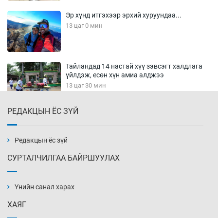
Эр хүнд итгэхээр эрхий хуруундаа...
13 цаг 0 мин
Тайландад 14 настай хүү зэвсэгт халдлага
үйлдэж, есөн хүн амиа алджээ
13 цаг 30 мин
РЕДАКЦЫН ЁС ЗҮЙ
Хүннү рок буюу монгол онгод
14 цаг 0 мин
Редакцын ёс зүй
СУРТАЛЧИЛГАА БАЙРШУУЛАХ
Сарьсан багваахайнууд голын эрэг дагуух
барилга, байгууламжийн дээвэрт үүрлэжээ
Үнийн санал харах
14 цаг 30 мин
ХАЯГ