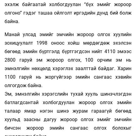
эхэлж байгаатай холбогдуулан “бүх эмийг жороор
олгоно” гэдэг ташаа ойлголт иргэдийн дунд бий болж
байна.
Манай улсад эмийг эмчийн жороор олгох хуулийн
зохицуулалт 1998 оноос хойш мөрдөгдөж эхэлсэн
бөгөөд эмийн бүртгэлд бүртгэгдсэн нийт 4110 эмээс
2800 гаруй эм жороор олгох, 100 орчим эм нь
эмнэлгийн нөхцөлд хэрэглэх заалттай байдаг. Харин
1100 гаруй нь жоргүйгээр эмийн сангаас хэвийн
олгогдож байна.
Эм, эмнэлгийн хэрэгслийн тухай хууль шинэчлэгдэн
батлагдсантай холбогдуулан жороор олгох эмийн
талаар ямар нэгэн шинэ журам гараагүй бөгөөд
хуульд заасны дагуу жороор олгох эмийг эмчийн
бичсэн жороор эмийн сангаас олгох болохыг