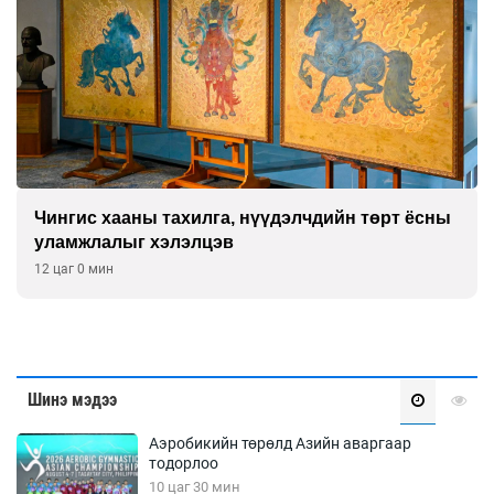
Чингис хааны тахилга, нүүдэлчдийн төрт ёсны
уламжлалыг хэлэлцэв
12 цаг 0 мин
Шинэ мэдээ
Аэробикийн төрөлд Азийн аваргаар
тодорлоо
10 цаг 30 мин