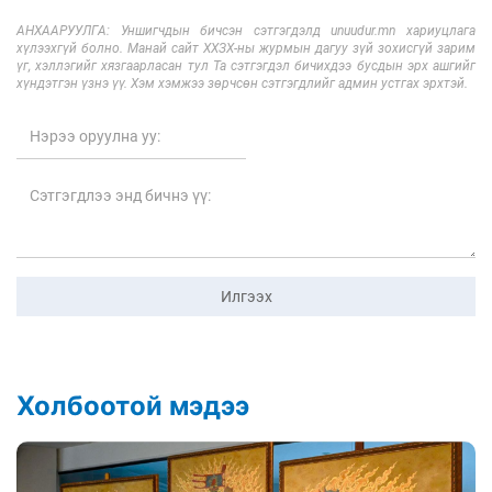
АНХААРУУЛГА: Уншигчдын бичсэн сэтгэгдэлд unuudur.mn хариуцлага
хүлээхгүй болно. Манай сайт ХХЗХ-ны журмын дагуу зүй зохисгүй зарим
үг, хэллэгийг хязгаарласан тул Та сэтгэгдэл бичихдээ бусдын эрх ашгийг
хүндэтгэн үзнэ үү. Хэм хэмжээ зөрчсөн сэтгэгдлийг админ устгах эрхтэй.
Илгээх
Холбоотой мэдээ