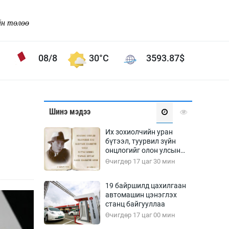
йн төлөө
08/8
30°C
3593.87
$
Соёл урлаг
Шинэ мэдээ
ой хөгжлийн зорилго -
Сонгодог урлаг
Их зохиолчийн уран
Ардын урлаг
бүтээл, туурвил зүйн
онцлогийг олон улсын
Дүрслэх урлаг
судлаачид хэлэлцлээ
Өчигдөр 17 цаг 30 мин
Өв соёл
таг
Кино урлаг
19 байршилд цахилгаан
автомашин цэнэглэх
 орчин
Цирк
станц байгууллаа
ол
Өчигдөр 17 цаг 00 мин
Рок поп, хип хоп
энд