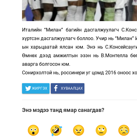
Олимп 2024
Италийн “Милан” багийн дасгалжуулагч С.Конс
хүртсэн дасгалжуулагч боллоо. Учир нь “Милан” 
ын харьцаатай ялсан юм. Энэ нь С.Консейсауг
Өмнөх дээд амжилтын эзэн нь В.Монтелла бөг
аварга болгосон юм.
Сонирхолтой нь, россинери уг цомд 2016 оноос х
ЖИРГЭХ
ХУВААЛЦАХ
Энэ мэдээ танд ямар санагдав?