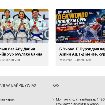
лын баг Абу Дабид
Б.Учрал, Ё.Пүрэвдаш на
ийн хур буулгаж байна
Азийн АШТ-д мөнгө, хү
медаль хүртэв
 12 цаг 30 мин
Уржигдар 12 цаг 03 мин
ИЛГАА БАЙРШУУЛАХ
ХАЯГ
нал харах
Монгол Улс, Улаанбаатар 1420
Сүхбаатар дүүрэг 8-р хороо,