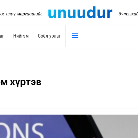
өс илүү маргаашийг
бүтээхи
аг
Нийгэм
Соёл урлаг
Эдийн засаг
Нийгэм
Төсөв
Тогтворт
ом хүртэв
17
Уул уурхай
Танилц
Хөрөнгийн зах зээл
Нийслэл
Банк санхүү
Орон ну
Хөдөө аж ахуй
Байгаль
Дэд бүтэц
Боловср
Бизнес
Эрүүл м