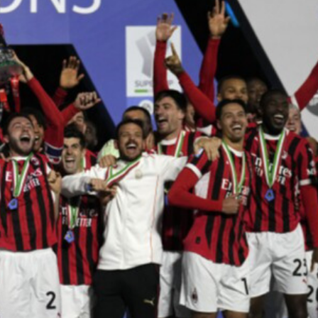
Ханш
Хэрэг з
Эрэлттэй мэдээ
Эрүүл м
Хууль ёс
Хүмүүс
Албаны 
Бусад
Life style
Ярилцл
Зөвлөгөө
Хоймор
Өнөөдрийн тухай
Уншигч-
өл