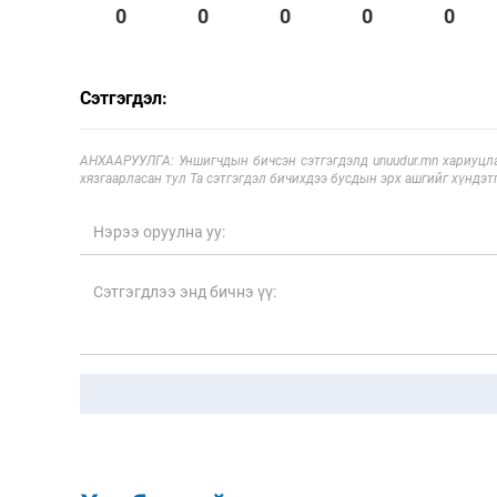
0
0
0
0
0
Сэтгэгдэл:
АНХААРУУЛГА: Уншигчдын бичсэн сэтгэгдэлд unuudur.mn хариуцла
хязгаарласан тул Та сэтгэгдэл бичихдээ бусдын эрх ашгийг хүндэтг