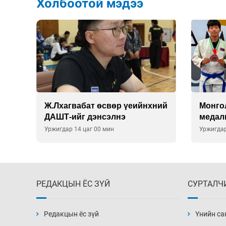
Холбоотой мэдээ
лж,
Ж.Лхагвабат өсвөр үеийнхний
Монго
ДАШТ-ийг дэнсэлнэ
медал
Уржигдар 14 цаг 00 мин
Уржигдар
РЕДАКЦЫН ЁС ЗҮЙ
СУРТАЛЧ
Редакцын ёс зүй
Үнийн са