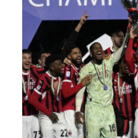
126-гийн НЭГ
Ертөнц
Спорт
Нийгэм
Бөх
Техник технологи
Сагсан бөмбөг
Шинжлэх ухаан
Хөлбөмбөг
Сонин хачин
Олимпын төрөл
Дэлхийн монгол
Тулааны спорт
Олимпын бус төр