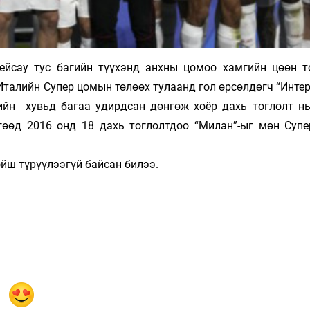
ейсау тус багийн түүхэнд анхны цомоо хамгийн цөөн т
Италийн Супер цомын төлөөх тулаанд гол өрсөлдөгч “Интер”
ийн хувьд багаа удирдсан дөнгөж хоёр дахь тоглолт нь
өөд 2016 онд 18 дахь тоглолтдоо “Милан”-ыг мөн Суп
ойш түрүүлээгүй байсан билээ.