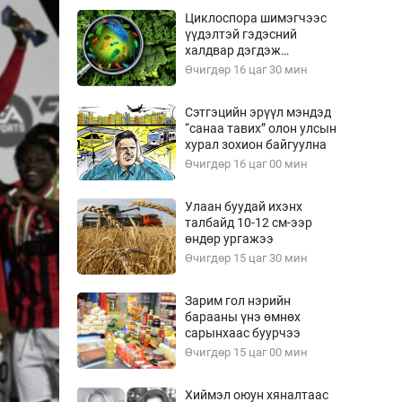
Урлагтай яриа
Циклоспора шимэгчээс
өрчил
үүдэлтэй гэдэсний
халдвар дэгдэж
энд-Эрхэм баян
болзошгүй
Өчигдөр 16 цаг 30 мин
Сэтгэцийн эрүүл мэндэд
“санаа тавих” олон улсын
хүний үг
хурал зохион байгуулна
Өчигдөр 16 цаг 00 мин
Улаан буудай ихэнх
талбайд 10-12 см-ээр
ага
Бусад
өндөр ургажээ
Өчигдөр 15 цаг 30 мин
Фото
сурвалжлагч
Видео
Зарим гол нэрийн
Инфографик
барааны үнэ өмнөх
сарынхаас буурчээ
Санал асуулга
Өчигдөр 15 цаг 00 мин
Хиймэл оюун хяналтаас