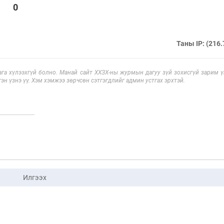
0
Таны IP: (216.
га хүлээхгүй болно. Манай сайт ХХЗХ-ны журмын дагуу зүй зохисгүй зарим үг
эн үзнэ үү. Хэм хэмжээ зөрчсөн сэтгэгдлийг админ устгах эрхтэй.
Илгээх