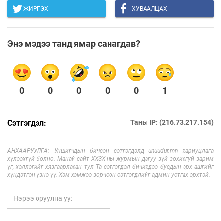
ЖИРГЭХ
ХУВААЛЦАХ
Энэ мэдээ танд ямар санагдав?
0
0
0
0
0
1
Сэтгэгдэл:
Таны IP: (216.73.217.154)
АНХААРУУЛГА: Уншигчдын бичсэн сэтгэгдэлд unuudur.mn хариуцлага
хүлээхгүй болно. Манай сайт ХХЗХ-ны журмын дагуу зүй зохисгүй зарим
үг, хэллэгийг хязгаарласан тул Та сэтгэгдэл бичихдээ бусдын эрх ашгийг
хүндэтгэн үзнэ үү. Хэм хэмжээ зөрчсөн сэтгэгдлийг админ устгах эрхтэй.