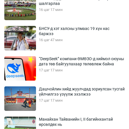
шалгарлаа
16 цаг 17 мин
БНСУ-д хэт халсны улмаас 19 хүн нас
баржээ
16 цаг 47 мин
“DeepSeek” компани ӨМӨЗО-д хиймэл оюуны
дата төв байгуулахаар төлөвлөж байна
17 цаг 17 мин
Дашчойлин хийд жуулчдад зориулсан тусгай
үйлчилгээ үзүүлж эхэлжээ
17 цаг 17 мин
Манайхан Тайванийн I, II багийнхантай
өрсөлдөх нь