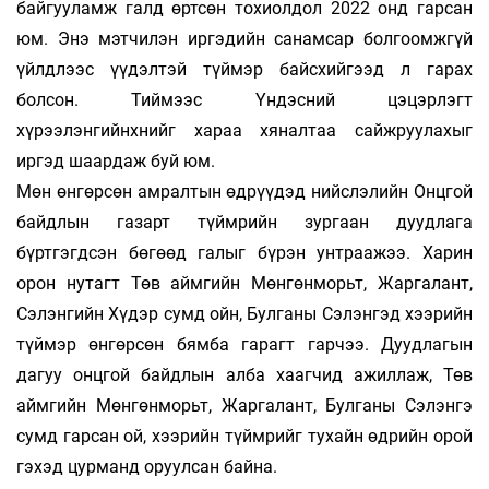
байгууламж галд өртсөн то­хиолдол 2022 онд гарсан
юм. Энэ мэт­­чи­лэн иргэдийн санамсар бол­­гоомж­­гүй
үйлд­­лээс үүдэлтэй түймэр байсхий­­­­гээд л га­­рах
болсон. Тиймээс Үндэсний цэцэр­­лэгт
хүрээлэнгийнхнийг хараа хяналтаа сайж­­­­­­­­руулахыг
иргэд шаардаж буй юм.
Мөн өнгөрсөн амралтын өдрүүдэд нийс­­­лэлийн Онцгой
байдлын газарт түйм­­­­рийн зургаан дуудлага
бүртгэгдсэн бө­гөөд галыг бүрэн унтраажээ. Харин
орон ну­тагт Төв аймгийн Мөнгөнморьт, Жар­­­га­лант,
Сэлэнгийн Хүдэр сумд ойн, Булганы Сэ­лэнгэд хээрийн
түймэр өнгөрсөн бямба гарагт гарчээ. Дуудлагын
дагуу онц­­гой байдлын алба хаагчид ажиллаж, Төв
айм­гийн Мөнгөнморьт, Жаргалант, Бул­­ганы Сэлэнгэ
сумд гарсан ой, хээрийн түйм­­­рийг тухайн өдрийн орой
гэхэд цурманд оруулсан байна.