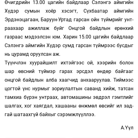
Өчигдрийн 13.00 цагийн байдлаар С­­э­­­­­­­лэнгэ аймгийн
Хүдэр сумын хоёр хэ­­­­сэгт, Сүх­­баатар аймгийн
Эрдэнэцагаан, Ба­­­­руун-Уртад гарсан ойн түймрийг унт­
раа­­­­­­­хаар ажиллаж буйг Онцгой байд­­лын ерөнхий
газраас мэдээлсэн юм. Харин 15.00 ца­­гийн байд­­лаар
Сэлэнгэ аймгийн Хүдэр сумд гар­­сан түймрээс бус­дыг
нь цурамд оруул­­сан аж.
Түүнч­­­­­­лэн хуурайшилт ихтэйгээс ой, хээ­­рийн бо­­­­лон
шар өвсний түймэр гарах эрс­­­дэл өн­­дөр байгааг
онцгой байдлын алба хааг­­­­чид анхааруулав. Тиймээс
цог­той үнс нур­­мыг зориулалтын саванд хийж, тат­­­­­­сан
там­хиа бүрэн унтраах, ав­то­­­­­­­­ма­­­­ши­­ны эвд­­рэл гэмтлийг
шалгах, хог хаяг­­дал, ха­­шааны өнж­­мөл өвсийг ил зад­­­­
гай шатаах­­­­гүй байхыг сэрэмжлүүллээ.
А.Үүл