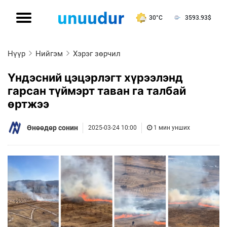
30°C
3593.93
$
Нүүр
Нийгэм
Хэрэг зөрчил
Үндэсний цэцэрлэгт хүрээлэнд
гарсан түймэрт таван га талбай
өртжээ
Өнөөдөр сонин
2025-03-24 10:00
1 мин унших