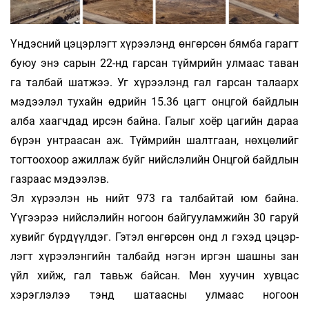
Үндэсний цэцэрлэгт хүрээлэнд өнгөр­­сөн бямба гарагт
буюу энэ сарын 22-нд гарсан түймрийн улмаас таван
га талбай шатжээ. Уг хүрээлэнд гал гарсан талаарх
мэдээлэл тухайн өдрийн 15.36 цагт онцгой байд­лын
алба хаагчдад ирсэн байна. Га­лыг хоёр цагийн дараа
бүрэн унтраасан аж. Түймрийн шалтгаан, нөхцөлийг
тог­­тоохоор ажиллаж буйг нийслэлийн Онц­­­гой байдлын
газраас мэдээлэв.
Эл хүрээлэн нь нийт 973 га талбайтай юм байна.
Үүгээрээ нийслэлийн ногоон бай­гууламжийн 30 гаруй
хувийг бүрдүүл­­дэг. Гэтэл өнгөрсөн онд л гэхэд цэцэр­­­
лэгт хүрээлэнгийн талбайд нэгэн иргэн шашны зан
үйл хийж, гал тавьж байсан. Мөн хуу­­­чин хувцас
хэрэглэлээ тэнд ша­­таасны ул­маас ногоон