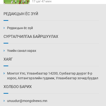
17 цаг 47 мин
РЕДАКЦЫН ЁС ЗҮЙ
Тарвага хууль бусаар агнах зөрчил
буурсангүй
18 цаг 17 мин
Редакцын ёс зүй
СУРТАЛЧИЛГАА БАЙРШУУЛАХ
Х.Улам-Өрнөх байр урагшилж, долоод
жагсжээ
Үнийн санал харах
18 цаг 47 мин
ХАЯГ
Ж.Лхагвабат өсвөр үеийнхний ДАШТ-ийг
дэнсэлнэ
Монгол Улс, Улаанбаатар 14200, Сүхбаатар дүүрэг 8-р
19 цаг 17 мин
хороо, Алтангэрэлийн гудамж, Улаанбаатар зочид буудал
ХОЛБОО БАРИХ
Иран тэсэж үлдсэн ч удаан хугацаанд хүнд
үеийг туулна
unuudur@mongolnews.mn
19 цаг 47 мин