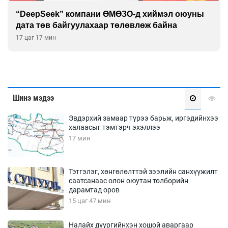
“DeepSeek” компани ӨМӨЗО-д хиймэл оюуны
дата төв байгуулахаар төлөвлөж байна
17 цаг 17 мин
Шинэ мэдээ
Эвдэрхий замаар түрээ барьж, иргэдийнхээ
халаасыг тэмтэрч эхэллээ
17 мин
Тэтгэлэг, хөнгөлөлттэй зээлийн санхүүжилт
саатсанаас олон оюутан төлбөрийн
дарамтад оров
15 цаг 47 мин
Налайх дүүргийнхэн хошой аваргаар