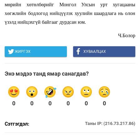
мөрийн хөтөлбөрийг Монгол Улсын урт хугацааны
хөгжлийн бодлогод нийцүүлэх хуулийн шаардлага нь олон
үзэлд нийцэхгүй байгааг дурдсан юм.
Ч.Болор
ЖИРГЭХ
ХУВААЛЦАХ
Энэ мэдээ танд ямар санагдав?
0
0
0
0
0
0
Сэтгэгдэл:
Таны IP: (216.73.217.86)