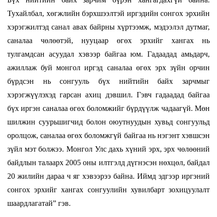
Тухайлбал, хөгжлийн бэрхшээлтэй иргэдийн сонгох эрхийн
хэрэгжилтэд санал авах байрны хүртээмж, мэдээлэл дутмаг,
саналаа чөлөөтэй, нууцаар өгөх эрхийг хангах нь
тулгамдсан асуудал хэвээр байгаа юм. Гадаадад амьдарч,
ажиллаж буй монгол иргэд саналаа өгөх эрх зүйн орчин
бүрдсэн нь сонгууль бүх нийтийн байх зарчмыг
хэрэгжүүлэхэд гарсан ахиц дэвшил. Гэвч гадаадад байгаа
бүх иргэн саналаа өгөх боломжийг бүрдүүлж чадаагүй. Мөн
шилжин суурьшигчид болон оюутнуудын хувьд сонгуульд
оролцож, саналаа өгөх боломжгүй байгаа нь нэгэнт хэвшсэн
зүйл мэт болжээ. Монгол Улс дахь хүний эрх, эрх чөлөөний
байдлын талаарх 2005 оны илтгэлд дүгнэсэн нөхцөл, байдал
20 жилийн дараа ч яг хэвээрээ байна. Иймд эдгээр иргэний
сонгох эрхийг хангах сонгуулийн хувилбарт зохицуулалт
шаардлагатай” гэв.