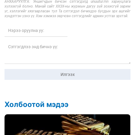
АНХААРУУЛГА: Уншигчдын бичсэн сэтгэгдэлд unuudur.mn хариуцлага
хүлээхгүй болно. Манай сайт ХХЗХ-ны журмын дагуу зүй зохисгүй зарим
үг, хэллэгийг хязгаарласан тул Та сэтгэгдэл бичихдээ бусдын эрх ашгийг
хүндэтгэн үзнэ үү. Хэм хэмжээ зөрчсөн сэтгэгдлийг админ устгах эрхтэй.
Илгээх
Холбоотой мэдээ