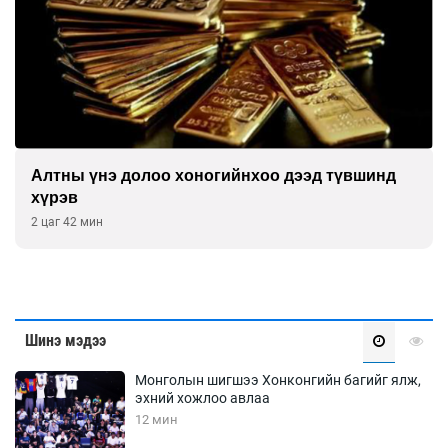
Алтны үнэ долоо хоногийнхоо дээд түвшинд
хүрэв
2 цаг 42 мин
Шинэ мэдээ
Монголын шигшээ Хонконгийн багийг ялж,
эхний хожлоо авлаа
12 мин