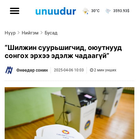
30°C
3593.93
$
Нүүр
Нийгэм
Бусад
“Шилжин суурьшигчид, оюутнууд
сонгох эрхээ эдэлж чадаагүй”
Өнөөдөр сонин
2025-04-06 10:03
2 мин унших