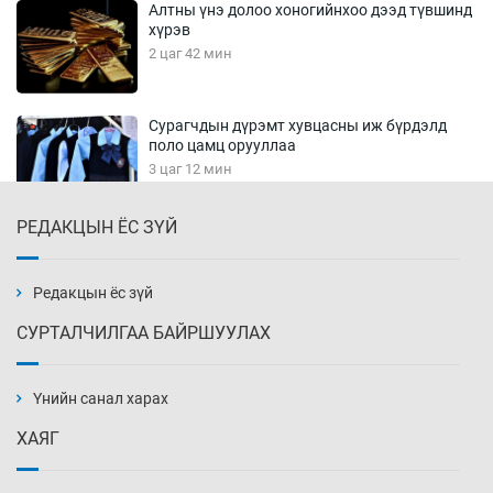
Алтны үнэ долоо хоногийнхоо дээд түвшинд
хүрэв
2 цаг 42 мин
Сурагчдын дүрэмт хувцасны иж бүрдэлд
поло цамц орууллаа
3 цаг 12 мин
РЕДАКЦЫН ЁС ЗҮЙ
Шинжлэх ухаанаа хөсөр хаясан улс
чадваргүй мэргэжилтнүүд л “үйлдвэрлэдэг”
3 цаг 42 мин
Редакцын ёс зүй
СУРТАЛЧИЛГАА БАЙРШУУЛАХ
Аппликэйшн хөгжүүлэхийн оронд ажлаа хий,
Г.Дамдинням сайд аа
Үнийн санал харах
4 цаг 12 мин
ХАЯГ
Эвдэрхий замаар түрээ барьж, иргэдийнхээ
халаасыг тэмтэрч эхэллээ