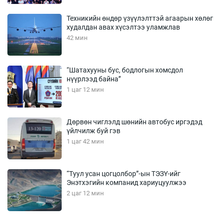
Техникийн өндөр үзүүлэлттэй агаарын хөлөг
худалдан авах хүсэлтээ уламжлав
42 мин
“Шатахууны бус, бодлогын хомсдол
нүүрлээд байна”
1 цаг 12 мин
Дөрвөн чиглэлд шөнийн автобус иргэдэд
үйлчилж буй гэв
1 цаг 42 мин
“Туул усан цогцолбор”-ын ТЭЗҮ-ийг
Энэтхэгийн компанид хариуцуулжээ
2 цаг 12 мин