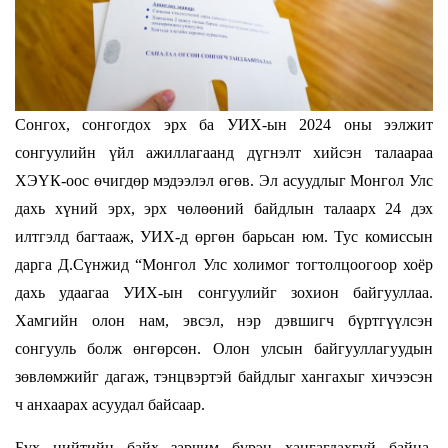
Сонгох, сонгогдох эрх ба УИХ-ын 2024 оны ээлжит
сонгуулийн үйл ажиллагаанд дүгнэлт хийсэн талаараа
ХЭҮК-оос өчигдөр мэдээлэл өгөв. Эл асуудлыг Монгол Улс
дахь хүний эрх, эрх чөлөөний байдлын талаарх 24 дэх
илтгэлд багтааж, УИХ-д өргөн барьсан юм. Тус комиссын
дарга Д.Сүнжид “Монгол Улс холимог тогтолцоогоор хоёр
дахь удаагаа УИХ-ын сонгуулийг зохион байгууллаа.
Хамгийн олон нам, эвсэл, нэр дэвшигч бүртгүүлсэн
сонгууль болж өнгөрсөн. Олон улсын байгууллагуудын
зөвлөмжийг дагаж, тэнцвэртэй байдлыг хангахыг хичээсэн
ч анхаарах асуудал байсаар.
Бүх нийтийн байх зарчим бүрэн хангагдахгүй байна.