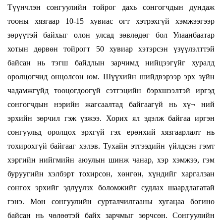
Түүнчлэн сонгуулийн тойрог дахь сонгогчдын дундаж
тооны хязгаар 10-15 хувиас огт хэтрэхгүй хэмжээгээр
зөрүүтэй байхыг олон улсад зөвлөдөг бол Улаанбаатар
хотын дөрвөн тойрогт 50 хувиар хэтэрсэн үзүүлэлттэй
байсан нь тэгш байдлын зарчимд нийцээгүйг хуралд
оролцогчид онцолсон юм. Шүүхийн шийдвэрээр эрх зүйн
чадамжгүйд тооцогдоогүй сэтгэцийн бэрхшээлтэй иргэд
сонгогчдын нэрийн жагсаалтад байгаагүй нь хү¬ ний
эрхийн зөрчил гэж үзжээ. Хорих ял эдэлж байгаа иргэн
сонгуульд оролцох эрхгүй гэх ерөнхий хязгаарлалт нь
тохирохгүй байгааг хэлэв. Тухайн этгээдийн үйлдсэн гэмт
хэргийн нийгмийн аюулын шинж чанар, хэр хэмжээ, гэм
буруугийн хэлбэрт тохирсон, хөнгөн, хүндийг харгалзан
сонгох эрхийг эдлүүлэх боломжийг судлах шаардлагатай
гэнэ. Мөн сонгуулийн сурталчилгааны хугацаа богино
байсан нь чөлөөтэй байх зарчмыг зөрчсөн. Сонгуулийн